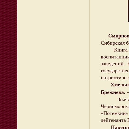
Смирнов 
Сибирская б
Книга явл
воспитанни
заведений.
государст
патриотичес
Хмельн
Брежнева.
–
Значител
Черноморск
«Потемкин»
лейтенанта
Царего