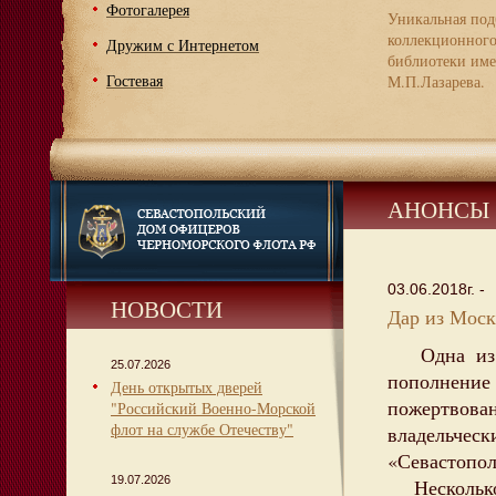
Фотогалерея
Уникальная под
коллекционног
Дружим с Интернетом
библиотеки име
Гостевая
М.П.Лазарева.
АНОНСЫ
03.06.2018г. -
НОВОСТИ
Дар из Моск
Одна из т
25.07.2026
пополнени
День открытых дверей
пожертвован
"Российский Военно-Морской
флот на службе Отечеству"
владельческ
«Севастопол
19.07.2026
Несколько 