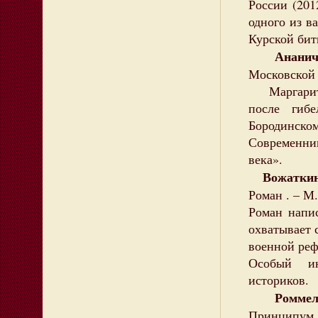
России (201
одного из 
Курской бит
Ананиче
Московской 
Маргарита 
после гиб
Бородинско
Современн
века».
Вожаткин 
Роман . – М.
Роман напи
охватывает 
военной ре
Особый ин
историков.
Роммель
Принципум, 