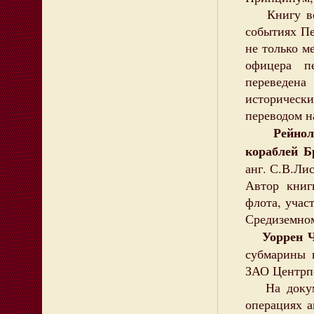
Книгу вос
событиях П
не только м
офицера пе
переведена
историческ
переводом н
Рейнол
кораблей Б
анг. С.В.Лис
Автор книг
флота, учас
Средиземном
Уоррен Ч
субмарины 
ЗАО Центрпо
На докумен
операциях а