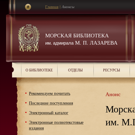
Главная
|
Анонсы
МОРСКАЯ БИБЛИОТЕКА
М. П. ЛАЗАРЕВА
им. адмирала
О БИБЛИОТЕКЕ
ОТДЕЛЫ
РЕСУРСЫ
Рекомендуем почитать
Анонс
Последние поступления
Морска
Электронный каталог
им. М.
Электронные полнотекстовые
издания