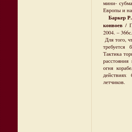
мини- субма
Европы и на
Баркер Р.
конвоев
/ П
2004. – 366с
Для того, ч
требуется 
Тактика тор
расстояния
огня кораб
действиях 
летчиков.