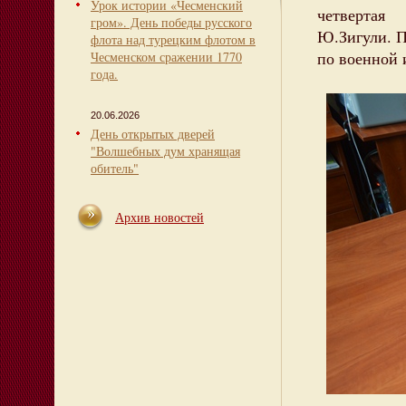
Урок истории «Чесменский
четвертая
гром». День победы русского
Ю.Зигули. П
флота над турецким флотом в
по военной 
Чесменском сражении 1770
года.
20.06.2026
День открытых дверей
"Волшебных дум хранящая
обитель"
Архив новостей