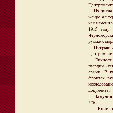
Центрполигр
Из цикла р
жанре альт
как изменил
1915 году
Черноморс
русских мор
Петухов А
Центрполигр
Личность и
гвардии - г
армии. В к
фронтах ру
исследова
документы.
Замулин
576 с.
Книга изд