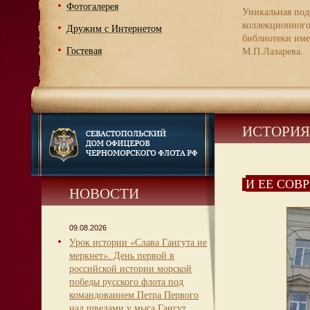
Фотогалерея
Уникальная под
коллекционног
Дружим с Интернетом
библиотеки име
Гостевая
М.П.Лазарева.
ИСТОРИЯ
И ЕЕ СОВ
НОВОСТИ
09.08.2026
Урок истории «Слава Гангута не
меркнет». День первой в
российской истории морской
победы русского флота под
командованием Петра Первого
над шведами у мыса Гангут