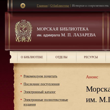
Главная
|
О библиотеке
|
История и современность
МОРСКАЯ БИБЛИОТЕКА
М. П. ЛАЗАРЕВА
им. адмирала
О БИБЛИОТЕКЕ
ОТДЕЛЫ
РЕСУРСЫ
Рекомендуем почитать
Анонс
Последние поступления
Морска
Электронный каталог
им. М.
Электронные полнотекстовые
издания