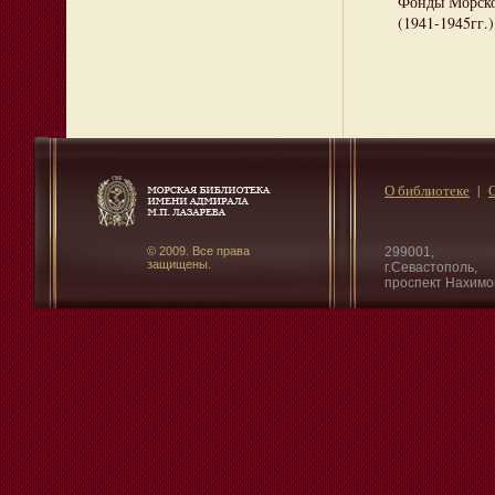
Фонды Морско
(1941-1945гг.
О библиотеке
© 2009. Все права
299001,
защищены.
г.Севастополь,
проспект Нахимо