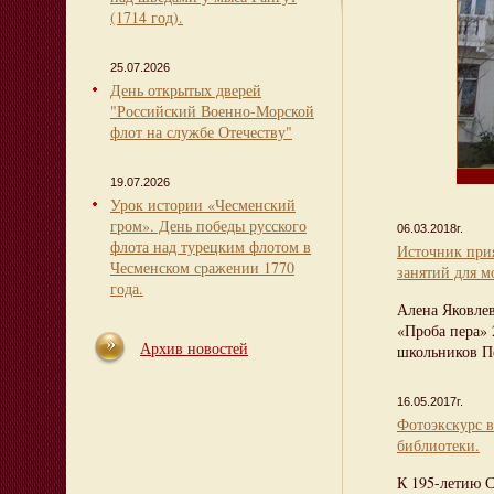
(1714 год).
25.07.2026
День открытых дверей
"Российский Военно-Морской
флот на службе Отечеству"
19.07.2026
Урок истории «Чесменский
гром». День победы русского
06.03.2018г.
флота над турецким флотом в
Источник при
Чесменском сражении 1770
занятий для м
года.
Алена Яковлев
«Проба пера» 
Архив новостей
школьников Пе
16.05.2017г.
Фотоэкскурс 
библиотеки.
К 195-летию 