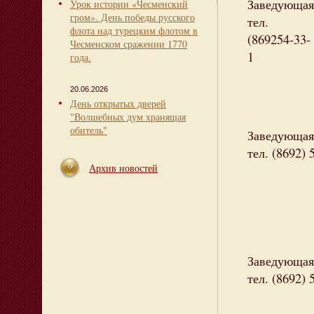
Заведующая
Урок истории «Чесменский
гром». День победы русского
тел.
флота над турецким флотом в
(869254-33-
Чесменском сражении 1770
года.
20.06.2026
День открытых дверей
"Волшебных дум хранящая
обитель"
Заведующая
тел. (8692) 
Архив новостей
Заведующая
тел. (8692) 