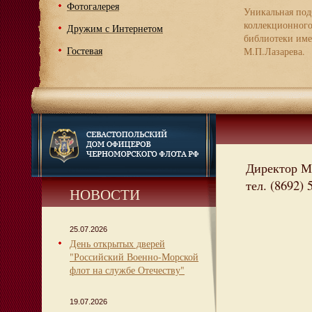
Фотогалерея
Уникальная под
коллекционног
Дружим с Интернетом
библиотеки име
Гостевая
М.П.Лазарева.
Директор М
тел. (8692) 
НОВОСТИ
25.07.2026
День открытых дверей
"Российский Военно-Морской
флот на службе Отечеству"
19.07.2026