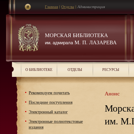
Главная
|
Отделы
|
Администрация
МОРСКАЯ БИБЛИОТЕКА
М. П. ЛАЗАРЕВА
им. адмирала
О БИБЛИОТЕКЕ
ОТДЕЛЫ
РЕСУРСЫ
Рекомендуем почитать
Анонс
Последние поступления
Морска
Электронный каталог
им. М.
Электронные полнотекстовые
издания