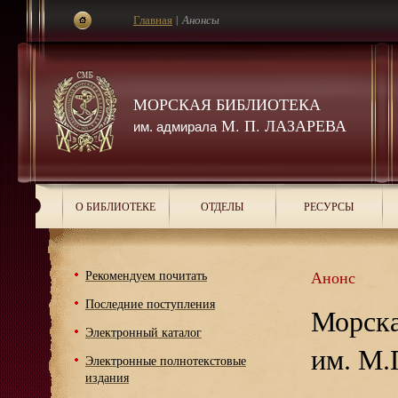
Главная
|
Анонсы
МОРСКАЯ БИБЛИОТЕКА
М. П. ЛАЗАРЕВА
им. адмирала
О БИБЛИОТЕКЕ
ОТДЕЛЫ
РЕСУРСЫ
Рекомендуем почитать
Анонс
Последние поступления
Морска
Электронный каталог
им. М.
Электронные полнотекстовые
издания