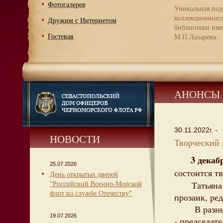
Фотогалерея
Уникальная под
коллекционног
Дружим с Интернетом
библиотеки име
Гостевая
М.П.Лазарева.
АНОНСЫ
30.11.2022г. -
НОВОСТИ
Творческий 
3 декаб
25.07.2026
состоится т
День открытых дверей
"Российский Военно-Морской
Татьяна Ко
флот на службе Отечеству"
прозаик, ред
В разные
19.07.2026
- председат