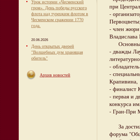
Урок истории «Чесменский
при Централ
гром». День победы русского
- организат
флота над турецким флотом в
Чесменском сражении 1770
Первоцветы
года.
- член жюри
Владислава 
20.06.2026
Основные л
День открытых дверей
- дважды Ла
"Волшебных дум хранящая
обитель"
литературно
- обладател
- специальн
Архив новостей
Крапивина,
- финалист 
- первая и 
конкурса им.
- Гран-При 
За достижен
форума "Общ