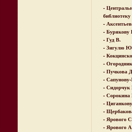
- Централь
библиотеку
- Аксентьев
- Бурякову 
- Гуд В.
- Зигулю Ю
- Кокцинск
- Огородник
- Пучкова Д
- Сапунову-
- Сидорчук 
- Сорокина 
- Циганкову
- Щербаков
- Ярового С
- Ярового А