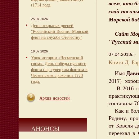
всем, кто 
(1714 год).
свой посил
Морской биб
25.07.2026
День открытых дверей
"Российский Военно-Морской
Сайт Мор
флот на службе Отечеству"
"Русский м
19.07.2026
07.04.2018г. -
Урок истории «Чесменский
Книга Д. Ба
гром». День победы русского
флота над турецким флотом в
Дави
Имя
Чесменском сражении 1770
2017) хорош
года.
В 2016 год
практикую
Архив новостей
составила 76
Как и боль
Родину, про
от Ковеля д
АНОНСЫ
переехал в