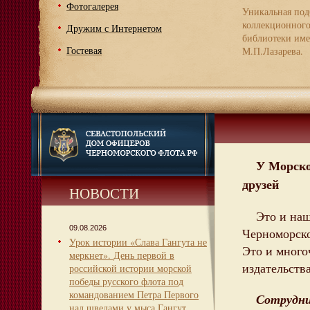
Фотогалерея
Уникальная под
коллекционног
Дружим с Интернетом
библиотеки име
Гостевая
М.П.Лазарева.
У Морско
друзей
НОВОСТИ
Это и на
09.08.2026
Черноморско
Урок истории «Слава Гангута не
Это и много
меркнет». День первой в
издательств
российской истории морской
победы русского флота под
командованием Петра Первого
Сотрудни
над шведами у мыса Гангут