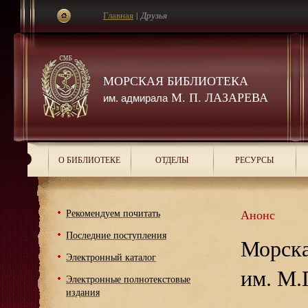
Главная
|
Друзья
МОРСКАЯ БИБЛИОТЕКА
М. П. ЛАЗАРЕВА
им. адмирала
О БИБЛИОТЕКЕ
ОТДЕЛЫ
РЕСУРСЫ
Рекомендуем почитать
Анонс
Последние поступления
Морска
Электронный каталог
им. М.
Электронные полнотекстовые
издания