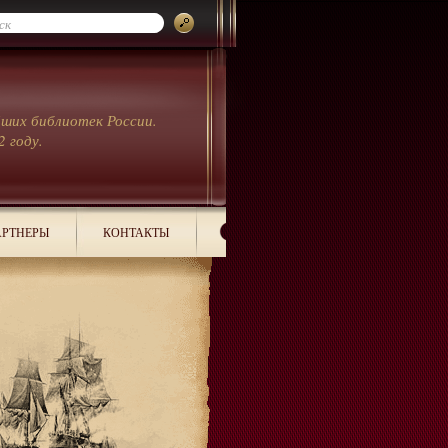
йших библиотек России.
2 году.
РТНЕРЫ
КОНТАКТЫ