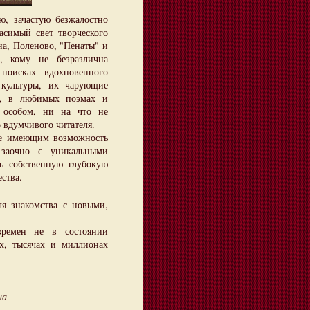
 зачастую безжалостно
асимый свет творческого
на, Поленово, "Пенаты" и
, кому не безразлична
поисках вдохновенного
 культуры, их чарующие
х, в любимых поэмах и
 особом, ни на что не
 вдумчивого читателя.
 имеющим возможность
 заочно с уникальными
ь собственную глубокую
ства.
знакомства с новыми,
времен не в состоянии
х, тысячах и миллионах
на