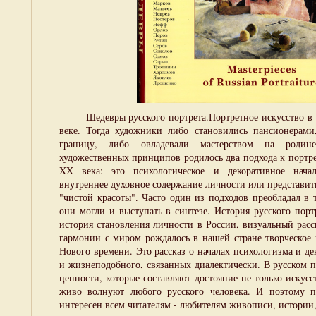
Шедевры русского портрета.Портретное искусство в Р
веке. Тогда художники либо становились пансионерами,
границу, либо овладевали мастерством на родине
художественных принципов родилось два подхода к портре
XX века: это психологическое и декоративное начал
внутреннее духовное содержание личности или представить
"чистой красоты". Часто один из подходов преобладал в 
они могли и выступать в синтезе. История русского порт
история становления личности в России, визуальный расск
гармонии с миром рождалось в нашей стране творческое 
Нового времени. Это рассказ о началах психологизма и де
и жизнеподобного, связанных диалектически. В русском 
ценности, которые составляют достояние не только искусс
живо волнуют любого русского человека. И поэтому п
интересен всем читателям - любителям живописи, истории,