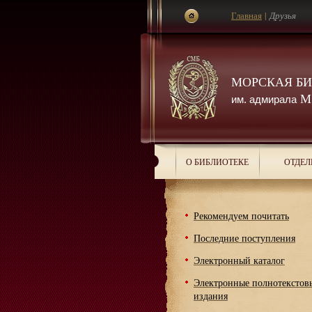
Главная
|
Друзья
МОРСКАЯ Б
М.
им. адмирала
О БИБЛИОТЕКЕ
ОТДЕЛ
Рекомендуем почитать
Последние поступления
Электронный каталог
Электронные полнотекстов
издания