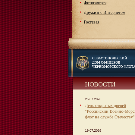
Фотогалерея
Дружим с Интернетом
Гостевая
НОВОСТИ
25.07.2026
День открытых дверей
"Российский Военно-Морс
флот на службе Отечеству"
19.07.2026