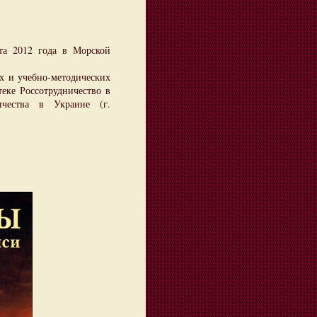
 2012 года в Морской
х и учебно-методических
ке Россотрудничество в
ичества в Украине (г.