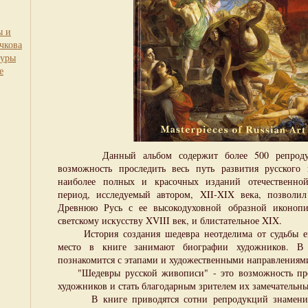
ы и
чкова
туры
е
Данный альбом содержит более 500 репродукц
возможность проследить весь путь развития русского 
наиболее полных и красочных изданий отечественно
период, исследуемый автором, XII-XIX века, позволи
Древнюю Русь с ее высокодуховной образной иконопи
светскому искусству XVIII век, и блистательное XIX.
История создания шедевра неотделима от судьбы его
место в книге занимают биографии художников. В
познакомится с этапами и художественными направлениями
"Шедевры русской живописи" - это возможность прос
художников и стать благодарным зрителем их замечательны
В книге приводятся сотни репродукций знамениты