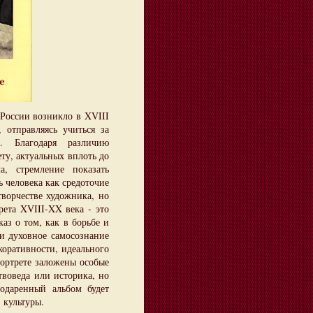
оссии возникло в XVIII
 отправляясь учиться за
. Благодаря различию
ту, актуальных вплоть до
а, стремление показать
 человека как средоточие
творчестве художника, но
рета XVIII-XX века - это
аз о том, как в борьбе и
и духовное самосознание
коративности, идеального
портрете заложены особые
твоведа или историка, но
одаренный альбом будет
 культуры.