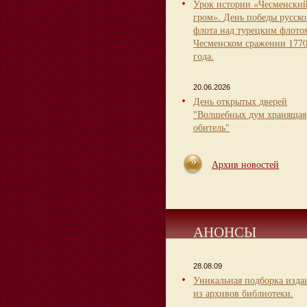
Урок истории «Чесменски
гром». День победы русско
флота над турецким флото
Чесменском сражении 177
года.
20.06.2026
День открытых дверей
"Волшебных дум хранящая
обитель"
Архив новостей
АНОНСЫ
28.08.09
Уникальная подборка изда
из архивов библиотеки.