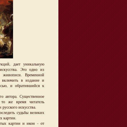
ий, дает уникальную
искусства. Это одно из
й живописи. Временной
л включить в издание и
сью, и обратившийся к
 автора. Существенное
 то же время читатель
 русского искусства.
ледить судьбы великих
х картин.
х картин и икон - от