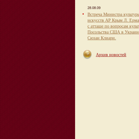
28.08.09
Встреча Министра культур
искусств АР Крым Л. Ерма
с атташе по вопросам куль
Посольства США в Украин
Сюзан Клиари.
Архив новостей