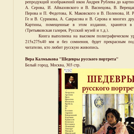
репродукций изображений икон Андрея Рублева до карт
А. Серова, И. Айвазовского и В. Васнецова, В. Вереща
Перова и П. Федотова, К. Маковского и В. Поленова, И. 
Ге и В. Сурикова, А. Саврасова и В. Серова и многих др
Картины, помещенные в этом издании, хранятся в
(Третьяковская галерея, Русский музей и т.д.).
Книга выполнена на высоком полиграфическом уро
215x275x40 мм и без сомнения, будет прекрасным по
читателю, кто любит русскую живопись.
Вера Калмыкова "Шедевры русского портрета"
Белый город, Москва, 303 стр.