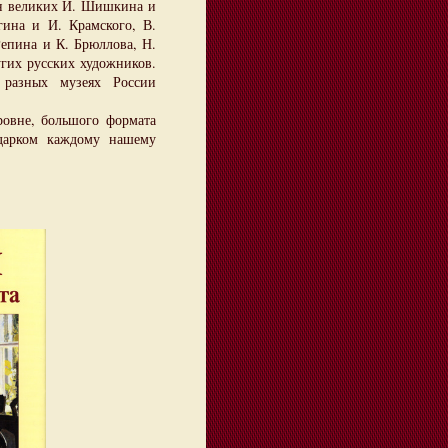
ин великих И. Шишкина и
гина и И. Крамского, В.
Репина и К. Брюллова, Н.
угих русских художников.
 разных музеях России
вне, большого формата
дарком каждому нашему