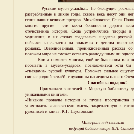
Русские музеи-усадьбы... Не блещущие роскошью,
разграбленные в лихие годы, сквозь века несут они нег
гения наших великих предков. Михайловское, Ясная Поля
многие другие - эти места бесконечно дороги всем
отечественна история. Сюда устремлялись творцы в 
уединения, в их стенах создавались шедевры русской
пейзажи запечатлены на знакомых с детства полотна
романах. Взволнованный, проникновенный рассказ об
похожем мире не сможет оставить равнодушным ни одного
Книга поможет многим, ещё не бывавшим или не
побывать в музеях-усадьбах, познакомиться хотя бы
«гнёздами» русской культуры. Поможет сильнее ощутит
связь с родной землёй, с духовным наследием нашего Отече
Спасибо за подарок!
Приглашаем читателей в Морскую библиотеку для 
уникальными книгами.
«Никакие провалы истории и глухие пространства 
уничтожить человеческую мысль, закрепленную в сотня
рукописей и книг». К.Г. Паустовский
Материал подготовила
ведущий библиотекарь В.А. Сапеги