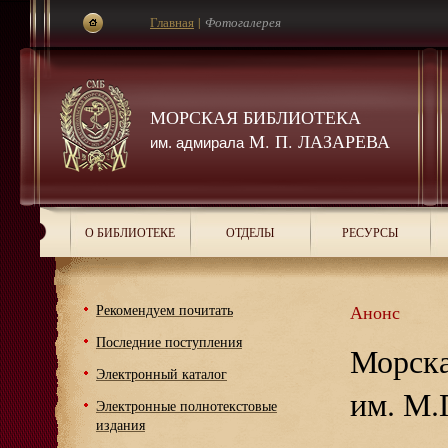
Главная
|
Фотогалерея
МОРСКАЯ БИБЛИОТЕКА
М. П. ЛАЗАРЕВА
им. адмирала
О БИБЛИОТЕКЕ
ОТДЕЛЫ
РЕСУРСЫ
Рекомендуем почитать
Анонс
Последние поступления
Морска
Электронный каталог
им. М.
Электронные полнотекстовые
издания