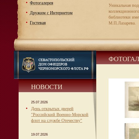
Фотогалерея
Уникальная под
коллекционног
Дружим с Интернетом
библиотеки име
Гостевая
М.П.Лазарева.
ФОТОГАЛ
НОВОСТИ
25.07.2026
День открытых дверей
"Российский Военно-Морской
флот на службе Отечеству"
19.07.2026