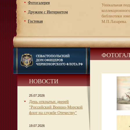
Фотогалерея
Уникальная под
коллекционног
Дружим с Интернетом
библиотеки име
Гостевая
М.П.Лазарева.
ФОТОГАЛ
НОВОСТИ
25.07.2026
День открытых дверей
"Российский Военно-Морской
флот на службе Отечеству"
19.07.2026