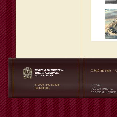
О библиотеке
© 2009. Все права
299001,
защищены.
г.Севастополь,
проспект Нахимо