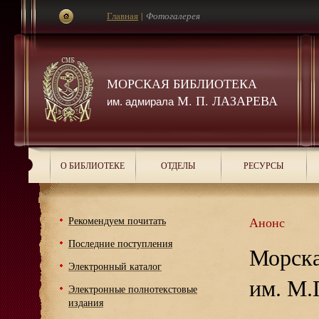
Главная
|
Фотогалерея
МОРСКАЯ БИБЛИОТЕКА
М. П. ЛАЗАРЕВА
им. адмирала
О БИБЛИОТЕКЕ
ОТДЕЛЫ
РЕСУРСЫ
Рекомендуем почитать
Анонс
Последние поступления
Морска
Электронный каталог
им. М.
Электронные полнотекстовые
издания