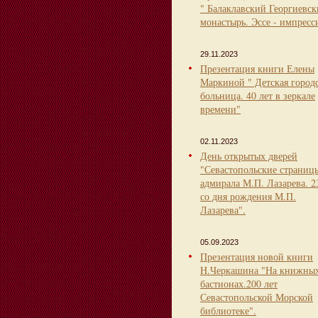
" Балаклавский Георгиевс
монастырь. Эссе - импресс
29.11.2023
Презентация книги Елены
Маркиной " Детская город
больница. 40 лет в зеркале
времени"
02.11.2023
День открытых дверей
"Севастопольские страниц
адмирала М.П. Лазарева. 2
со дня рождения М.П.
Лазарева".
05.09.2023
Презентация новой книги
Н.Черкашина "На книжны
бастионах.200 лет
Севастопольской Морской
библиотеке".