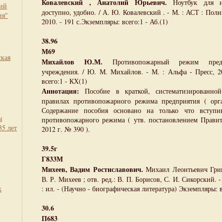
Ковалевский , Анатолий Юрьевич.
Ноутбук для н
кий
доступно, удобно. / А. Ю. Ковалевский . - М. : АСТ : Пол
ия"
2010. - 191 с.Экземпляры: всего:1 - Аб.(1)
38.96
М69
ская
Михайлов Ю.М.
Противопожарный режим предпр
учреждения. / Ю. М. Михайлов. - М. : Альфа - Пресс, 2
всего:1 - КХ(1)
Аннотация:
Пособие в краткой, систематизированной
правилах противопожарного режима предприятия ( орга
Содержание пособия основано на только что вступ
ы
противопожарного режима ( утв. постановлением Правит
35 лет
2012 г. № 390 ).
39.5г
Г833М
Михеев, Вадим Ростиславович.
Михаил Леонтьевич Григ
В. Р. Михеев ; отв. ред.: В. П. Борисов, С. И. Сикорский. - 
х
: ил. - (Научно - биографическая литература) Экземпляры: в
30.6
П683