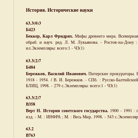
История. Исторические науки
63.3(0)3
Б423
Беккер, Карл Фридрих.
Мифы древнего мира. Всемирная 
обраб. и науч. ред. Л. М. Лукьянова. - Ростов-на-Дону : 
ил.Экземпляры: всего:1 - ЧЗ(1)
63.3(2)7
Б484
Бережков, Василий Иванович.
Питерские прокураторы. 
1918 - 1954. / В. И. Бережков. - СПб. : Русско-Балтийс
БЛИЦ, 1998. - 279 с.Экземпляры: всего:1 - ЧЗ(1)
63.3(2)7
В358
Верт Н. История советского государства.
1900 - 1991 : п
изд. - М. : ИНФРА ; М. : Весь Мир, 1998. - 543 с.Экземпляр
63.2
В763