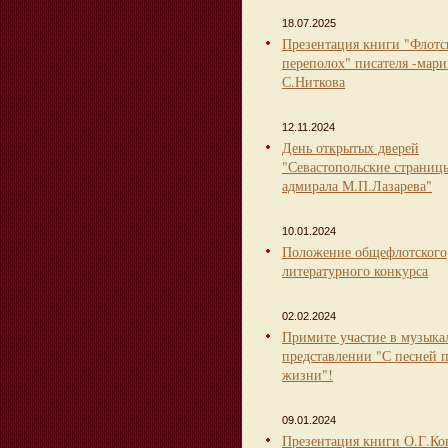
18.07.2025
Презентация книги "Флот
переполох" писателя -мари
С.Ниткова
12.11.2024
День открытых дверей
"Севастопольские страниц
адмирала М.П.Лазарева"
10.01.2024
Положение общефлотского
литературного конкурса
02.02.2024
Примите участие в музыка
представлении "С песней 
жизни"!
09.01.2024
Презентация книги О.Г.Ко