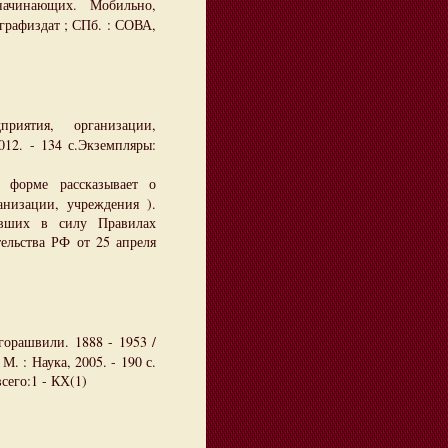
ачинающих. Мобильно,
играфиздат ; СПб. : СОВА,
иятия, организации,
012. - 134 с.Экземпляры:
 форме рассказывает о
низации, учреждения ).
ивших в силу Правилах
ельства РФ от 25 апреля
орашвили. 1888 - 1953 /
М. : Наука, 2005. - 190 с.
сего:1 - КХ(1)