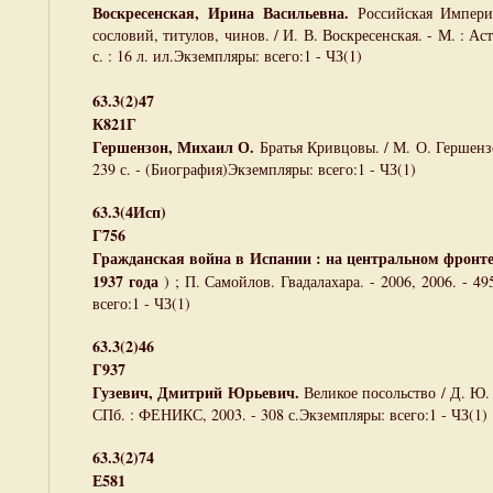
Воскресенская, Ирина Васильевна.
Российская Импери
сословий, титулов, чинов. / И. В. Воскресенская. - М. : Ас
с. : 16 л. ил.Экземпляры: всего:1 - ЧЗ(1)
63.3(2)47
К821Г
Гершензон, Михаил О.
Братья Кривцовы. / М. О. Гершензон
239 с. - (Биография)Экземпляры: всего:1 - ЧЗ(1)
63.3(4Исп)
Г756
Гражданская война в Испании : на центральном фронте 
1937 года
) ; П. Самойлов. Гвадалахара. - 2006, 2006. - 49
всего:1 - ЧЗ(1)
63.3(2)46
Г937
Гузевич, Дмитрий Юрьевич.
Великое посольство / Д. Ю. 
СПб. : ФЕНИКС, 2003. - 308 с.Экземпляры: всего:1 - ЧЗ(1)
63.3(2)74
Е581