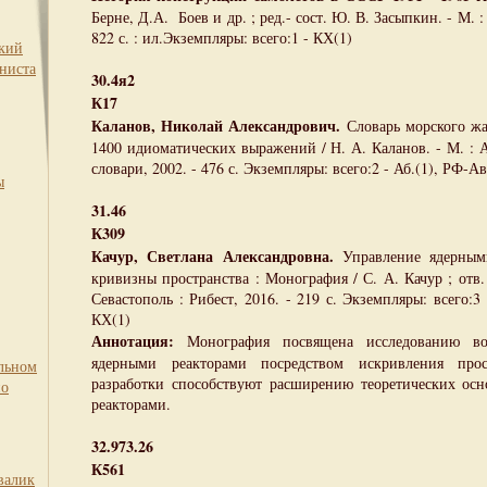
Берне, Д.А. Боев и др. ; ред.- сост. Ю. В. Засыпкин. - М. 
822 с. : ил.Экземпляры: всего:1 - КХ(1)
ский
ниста
30.4я2
К17
Каланов, Николай Александрович.
Словарь морского жа
1400 идиоматических выражений / Н. А. Каланов. - М. : А
словари, 2002. - 476 с. Экземпляры: всего:2 - Аб.(1), РФ-А
ы
31.46
К309
Качур, Светлана Александровна.
Управление ядерными
кривизны пространства : Монография / С. А. Качур ; отв. 
Севастополь : Рибест, 2016. - 219 с. Экземпляры: всего:3
КХ(1)
Аннотация:
Монография посвящена исследованию во
ядерными реакторами посредством искривления прост
льном
разработки способствуют расширению теоретических ос
по
реакторами.
32.973.26
К561
валик