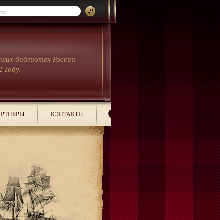
йших библиотек России.
2 году.
РТНЕРЫ
КОНТАКТЫ