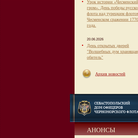
Урок истории «Чесменски
гром». День победы русско
флота над турецким флото
Чесменском сражении 177
года.
20.06.2026
День открытых дверей
"Волшебных дум хранящая
обитель"
Архив новостей
АНОНСЫ