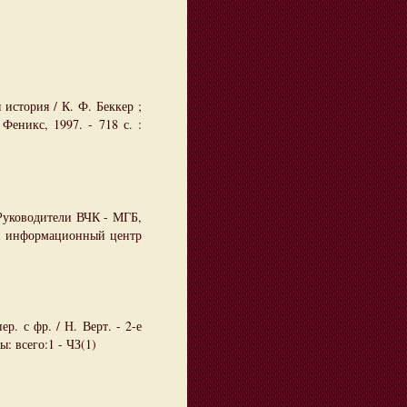
история / К. Ф. Беккер ;
Феникс, 1997. - 718 с. :
Руководители ВЧК - МГБ,
кий информационный центр
ер. с фр. / Н. Верт. - 2-е
ы: всего:1 - ЧЗ(1)