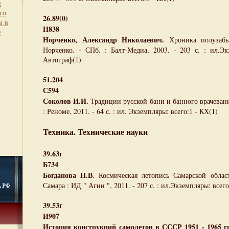
й
го
26.89(0)
м в
Н838
0
Норченко, Александр Николаевич.
Хроника полузаб
Норченко. - СПб. : Балт-Медиа, 2003. - 203 с. : ил.Эк
Автограф(1)
51.204
С594
Соколов И.И.
Традиции русской бани и банного врачевания
: Реноме, 2011. - 64 с. : ил. Экземпляры: всего:1 - КХ(1)
Техника. Технические науки
39.63г
Б734
Богданова Н.В
. Космическая летопись Самарской област
Самара : ИД " Агни ", 2011. - 207 с. : ил.Экземпляры: всего
39.53г
И907
История конструкций самолетов в СССР 1951 - 1965 гг