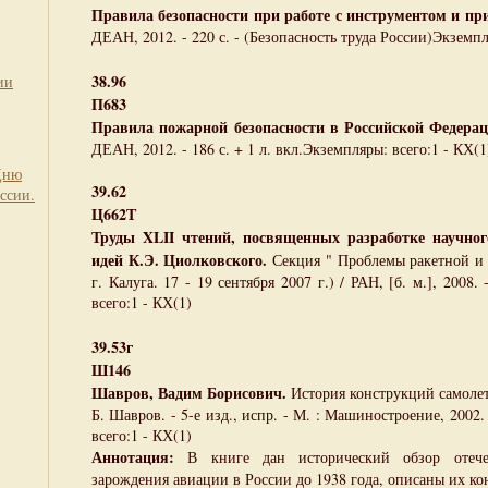
Правила безопасности при работе с инструментом и пр
ДЕАН, 2012. - 220 с. - (Безопасность труда России)Экземпл
38.96
ии
П683
Правила пожарной безопасности в Российской Федерац
ДЕАН, 2012. - 186 с. + 1 л. вкл.Экземпляры: всего:1 - КХ(1
Дню
39.62
ссии.
Ц662Т
Труды XLII чтений, посвященных разработке научног
идей К.Э. Циолковского.
Секция " Проблемы ракетной и 
г. Калуга. 17 - 19 сентября 2007 г.) / РАН, [б. м.], 2008.
всего:1 - КХ(1)
39.53г
Ш146
Шавров, Вадим Борисович.
История конструкций самолето
Б. Шавров. - 5-е изд., испр. - М. : Машиностроение, 2002. 
всего:1 - КХ(1)
Аннотация:
В книге дан исторический обзор отече
зарождения авиации в России до 1938 года, описаны их ко