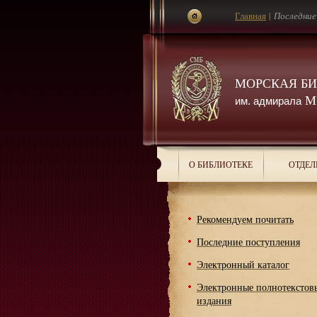
Главная
|
Последние
МОРСКАЯ Б
М.
им. адмирала
О БИБЛИОТЕКЕ
ОТДЕЛ
Рекомендуем почитать
Последние поступления
Электронный каталог
Электронные полнотекстов
издания