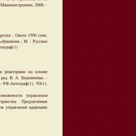
: Машиностроение, 2000. -
ргона : Около 1500 слов,
збуковник ; М. : Русские
втограф(1)
 реакторами на основе
ред. В. А. Кирияченко. -
 - РФ-Автограф(1), ЧЗ(1),
зможености управления
ранства. Предлагаемые
нов управления ядерными