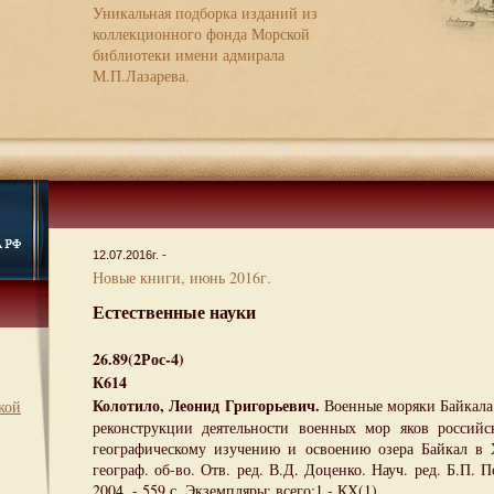
Уникальная подборка изданий из
коллекционного фонда Морской
библиотеки имени адмирала
М.П.Лазарева.
12.07.2016г. -
Новые книги, июнь 2016г.
Естественные науки
26.89(2Рос-4)
К614
Колотило, Леонид Григорьевич.
Военные моряки Байкала
кой
реконструкции деятельности военных мор яков российс
географическому изучению и освоению озера Байкал в 
географ. об-во. Отв. ред. В.Д. Доценко. Науч. ред. Б.П. 
2004. - 559 с. Экземпляры: всего:1 - КХ(1)