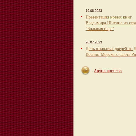
19.08.2023
Презентация новых книг
Владимира Шигина из сер
"Большая игра"
26.07.2023
День открытых дверей ко 
Военно-Морского флота Ро
Архив анонсов