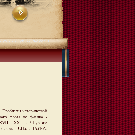
. Проблемы исторической
кого флота по физико -
XVII - XX вв. / Русское
Полевой. - СПб. : НАУКА,