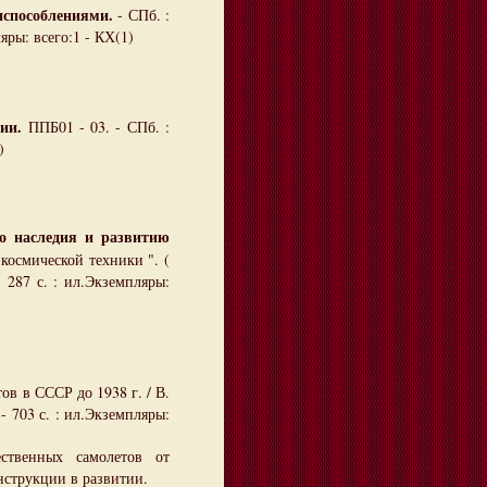
испособлениями.
- СПб. :
яры: всего:1 - КХ(1)
ии.
ППБ01 - 03. - СПб. :
)
о наследия и развитию
космической техники ". (
 - 287 с. : ил.Экземпляры:
в в СССР до 1938 г. / В.
- 703 с. : ил.Экземпляры:
ственных самолетов от
нструкции в развитии.