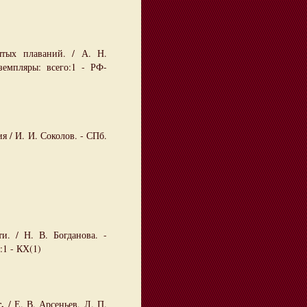
ытых плаваний. / А. Н.
земпляры: всего:1 - РФ-
 / И. И. Соколов. - СПб.
и. / Н. В. Богданова. -
:1 - КХ(1)
.
/ Е. В. Арсеньев, Л. П.