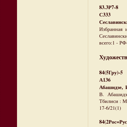
83.3Р7-8
С333
Сеславин
Избранная 
Сеславински
всего:1 - Р
Художеств
84(5Гру)-5
А136
Абашидзе, 
В. Абашидз
Тбилиси : М
17-6/21(1)
84(2Рос=Рус