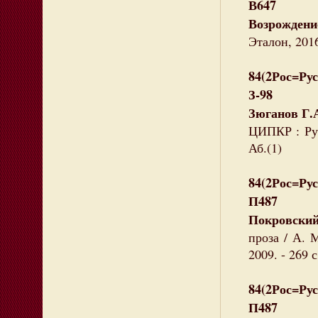
В647
Возрождени
Эталон, 2016
84(2Рос=Рус
З-98
Зюганов Г.
ЦИПКР : Рус
Аб.(1)
84(2Рос=Рус
П487
Покровский
проза / А. 
2009. - 269 
84(2Рос=Рус
П487