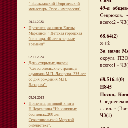
С654
" Балаклавский Георгиевский
49-я общев
монастырь. Эссе - импрессия"
Севрюков. -
всего:2 - ЧЗ(
29.11.2023
Презентация книги Елены
Маркиной " Детская городская
68.64(2)
больница. 40 лет в зеркале
З-12
времени"
За нами Мо
округа ПВО.
02.11.2023
День открытых дверей
всего:1 - ЧЗ(
"Севастопольские страницы
адмирала М.П. Лазарева. 235 лет
68.516.1(0)
со дня рождения М.П.
Лазарева".
Н845
Носов, Кон
05.09.2023
Средневековь
Презентация новой книги
л. ил. - (Во
Н.Черкашина "На книжных
бастионах.200 лет
ЧЗ(1)
Севастопольской Морской
библиотеке".