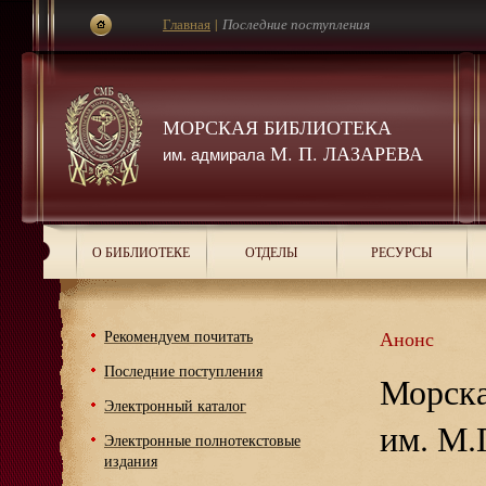
Главная
|
Последние поступления
МОРСКАЯ БИБЛИОТЕКА
М. П. ЛАЗАРЕВА
им. адмирала
О БИБЛИОТЕКЕ
ОТДЕЛЫ
РЕСУРСЫ
Рекомендуем почитать
Анонс
Последние поступления
Морска
Электронный каталог
им. М.
Электронные полнотекстовые
издания