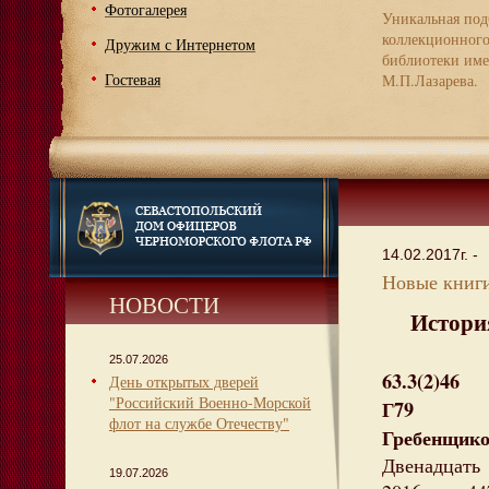
Фотогалерея
Уникальная под
коллекционног
Дружим с Интернетом
библиотеки име
Гостевая
М.П.Лазарева.
14.02.2017г. -
Новые книги
НОВОСТИ
История.
25.07.2026
63.3(2)46
День открытых дверей
"Российский Военно-Морской
Г79
флот на службе Отечеству"
Гребенщик
Двенадцать 
19.07.2026