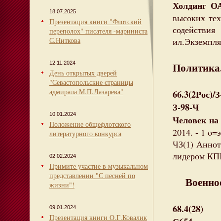
Холдинг О
18.07.2025
высоких тех
Презентация книги "Флотский
содействи
переполох" писателя -мариниста
С.Ниткова
ил.Экземпляр
12.11.2024
Политика.
День открытых дверей
"Севастопольские страницы
адмирала М.П.Лазарева"
66.3(2Рос)/
З-98-Ч
10.01.2024
Человек на 
Положение общефлотского
2014. - 1 o=
литературного конкурса
ЧЗ(1) Аннот
лидером КП
02.02.2024
Примите участие в музыкальном
представлении "С песней по
Военное 
жизни"!
68.4(28)
09.01.2024
Презентация книги О.Г.Ковалик