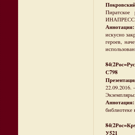
Покровски
Пиратское
ИНАПРЕСС, 20
Аннотация
искусно зак
героев, нач
использован
84(2Рос=Рус
С798
Презентаци
22.09.2016. 
Экземпляры: 
Аннотация:
библиотеке 
84(2Рос=Кр
У521