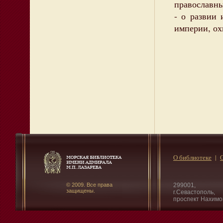
православны
- о развии
империи, ох
О библиотеке
© 2009. Все права
299001,
защищены.
г.Севастополь,
проспект Нахимо