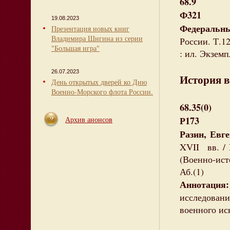
68.9
Ф321
19.08.2023
Федеральны
Презентация новых книг
Владимира Шигина из серии
России. Т.12
"Большая игра"
: ил. Экземп
26.07.2023
История в
День открытых дверей ко Дню
Военно-Морского флота России.
68.35(0)
Р173
Архив анонсов
Разин, Евг
XVII вв. / Е
(Военно-ист
Аб.(1)
Аннотация:
исследова
военного ис