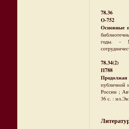
78.36
О-752
Основные 
библиотечн
годы. - М
сотрудничест
78.34(2)
П788
Продолжая
публичной и
России ; Ав
36 с. : ил.Э
Литератур