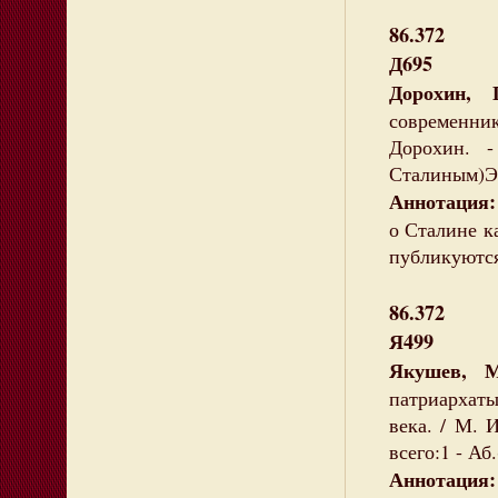
86.372
Д695
Дорохин, 
современни
Дорохин. 
Сталиным)Эк
Аннотация:
о Сталине к
публикуются
86.372
Я499
Якушев, М
патриархаты
века. / М. 
всего:1 - Аб.
Аннотация: