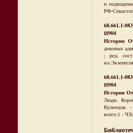
и подводнико
РФ-Севастоп
68.661.1-083
И904
История От
доковых адм
; ред. сос
ил.Экземпля
68.661.1-083
И904
История От
Люди. Кораб
Кузнецов. - 
всего:1 - ЧЗ(
Библиотеч