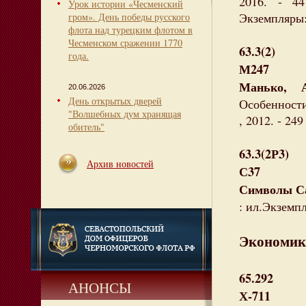
2016. - 4
Урок истории «Чесменский
Экземпляры: 
гром». День победы русского
флота над турецким флотом в
Чесменском сражении 1770
63.3(2)
года.
М247
Манько, А
20.06.2026
День открытых дверей
Особенности
"Волшебных дум хранящая
, 2012. - 24
обитель"
63.3(2Р3)
Архив новостей
С37
Символы Са
: ил.Экземпл
Экономик
65.292
АНОНСЫ
Х-711