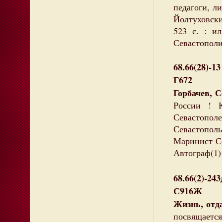
педагоги, л
Йолтуховски
523 с. : ил
Севастополи
68.66(28)-13
Г672
Горбачев, 
России ! 
Севастополе
Севастопол
Маринист Се
Автограф(1)
68.66(2)-243
С916Ж
Жизнь, отд
посвящается