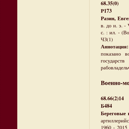
68.35(0)
Р173
Разин, Евг
в. до н. э. -
с. : ил. - (
ЧЗ(1)
Аннотаци
показано в
государст
рабовладель
Военно-м
68.66(2)14
Б484
Береговые 
артиллерийс
1960 - 2015 