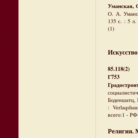
Уманская, 
О. А. Уманс
135 с. : 5 л
(1)
Искусство
85.118(2)
Г753
Градостро
социалисти
Боденшатц, К
: Verlaqsha
всего:1 - РФ
Религия. 