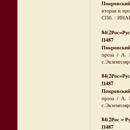
Покровски
вторая и про
СПб. : ИНАП
84(2Рос=Рус
П487
Покровски
проза / А.
с.Экземпляры
84(2Рос=Рус
П487
Покровски
проза / А.
с.Экземпляры
84(2Рос = Ру
П487