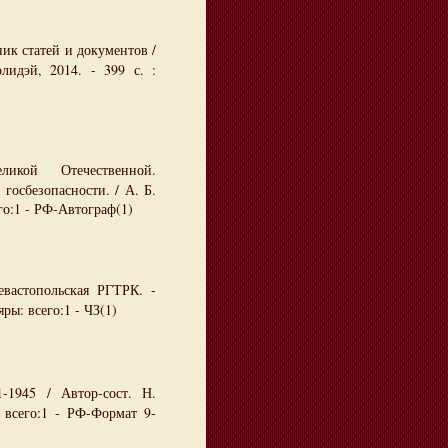
ник статей и документов /
лидэй, 2014. - 399 с. :
икой Отечественной.
госбезопасности. / А. Б.
его:1 - РФ-Автограф(1)
вастопольская РГТРК. -
ры: всего:1 - ЧЗ(1)
-1945 / Автор-сост. Н.
: всего:1 - РФ-Формат 9-