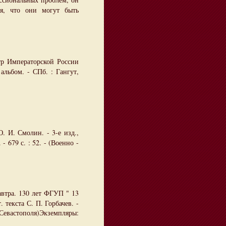
я, что они могут быть
р Императорской России
альбом. - СПб. : Гангут,
. И. Смолин. - 3-е изд.,
 679 с. : 52. - (Военно -
завтра. 130 лет ФГУП " 13
 текста С. П. Горбачев. -
 Севастополя)Экземпляры: