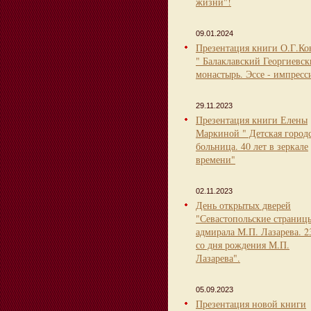
жизни"!
09.01.2024
Презентация книги О.Г.Ко
" Балаклавский Георгиевс
монастырь. Эссе - импресс
29.11.2023
Презентация книги Елены
Маркиной " Детская город
больница. 40 лет в зеркале
времени"
02.11.2023
День открытых дверей
"Севастопольские страниц
адмирала М.П. Лазарева. 2
со дня рождения М.П.
Лазарева".
05.09.2023
Презентация новой книги