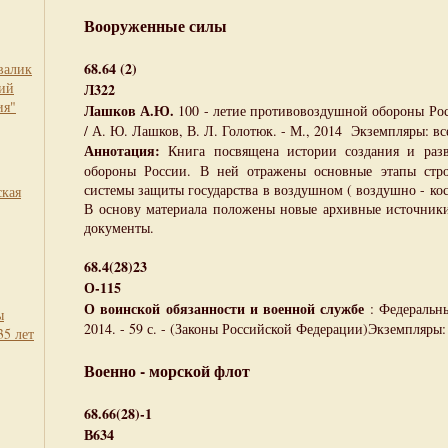
Вооруженные силы
68.64 (2)
валик
кий
Л322
ия"
Лашков А.Ю.
100 - летие противовоздушной обороны Росс
/ А. Ю. Лашков, В. Л. Голотюк. - М., 2014 Экземпляры: все
Аннотация:
Книга посвящена истории создания и раз
обороны России. В ней отражены основные этапы строи
системы защиты государства в воздушном ( воздушно - кос
ская
В основу материала положены новые архивные источники
документы.
68.4(28)23
О-115
О воинской обязанности и военной службе
: Федеральны
ы
2014. - 59 с. - (Законы Российской Федерации)Экземпляры: 
35 лет
Военно - морской флот
68.66(28)-1
В634