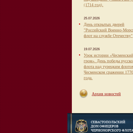
(1714 год).
25.07.2026
День открытых дверей
"Российский Военно-Морс
флот на службе Отечеству"
19.07.2026
Урок истории «Чесменски
гром». День победы русско
флота над турецким флото
Чесменском сражении 177
года.
Архив новостей