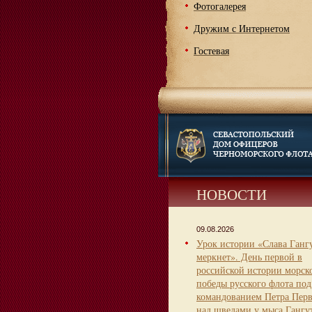
Фотогалерея
Дружим с Интернетом
Гостевая
НОВОСТИ
09.08.2026
Урок истории «Слава Гангу
меркнет». День первой в
российской истории морск
победы русского флота под
командованием Петра Пер
над шведами у мыса Гангу