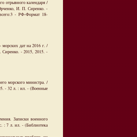
го отрывного календаря /
рченко, И. П. Сиренко. -
всего:3 - РФ-Формат 18-
 морских дат на 2016 г. /
Сиренко. - 2015, 2015. -
го морского министра. /
. - 32 л. : ил. - (Военные
ения. Записки военного
. : 7 л. ил. - (Библиотека
ссиональных проблем, он