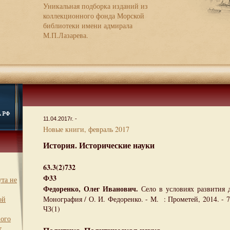
Уникальная подборка изданий из
коллекционного фонда Морской
библиотеки имени адмирала
М.П.Лазарева.
11.04.2017г. -
Новые книги, февраль 2017
История. Исторические науки
63.3(2)732
Ф33
та не
Федоренко, Олег Иванович.
Село в условиях развития д
ой
Монография / О. И. Федоренко. - М. : Прометей, 2014. - 7
ЧЗ(1)
вого
т