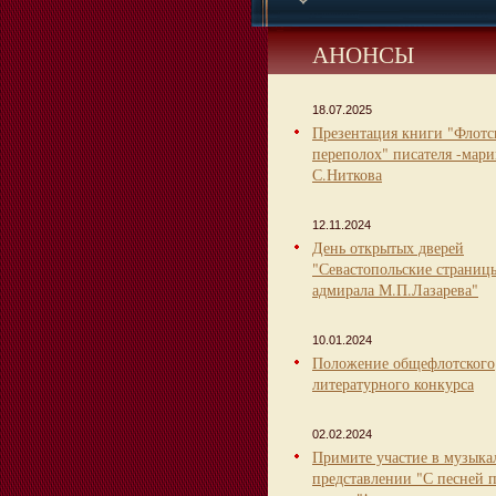
АНОНСЫ
18.07.2025
Презентация книги "Флот
переполох" писателя -мари
С.Ниткова
12.11.2024
День открытых дверей
"Севастопольские страниц
адмирала М.П.Лазарева"
10.01.2024
Положение общефлотского
литературного конкурса
02.02.2024
Примите участие в музыка
представлении "С песней 