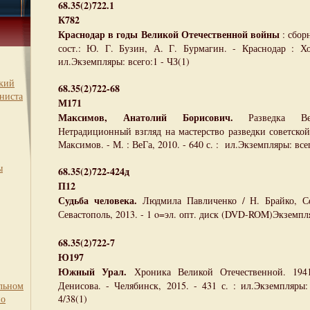
68.35(2)722.1
К782
Краснодар в годы Великой Отечественной войны
: сбор
сост.: Ю. Г. Бузин, А. Г. Бурмагин. - Краснодар : Хо
ил.Экземпляры: всего:1 - ЧЗ(1)
ский
68.35(2)722-68
ниста
М171
Максимов, Анатолий Борисович.
Разведка Вел
Нетрадиционный взгляд на мастерство разведки советской 
Максимов. - М. : ВеГа, 2010. - 640 с. : ил.Экземпляры: вс
ы
68.35(2)722-424д
П12
Судьба человека.
Людмила Павличенко / Н. Брайко, Се
Севастополь, 2013. - 1 o=эл. опт. диск (DVD-ROM)Экземпля
68.35(2)722-7
Ю197
Южный Урал.
Хроника Великой Отечественной. 1941
льном
Денисова. - Челябинск, 2015. - 431 с. : ил.Экземпляры
по
4/38(1)