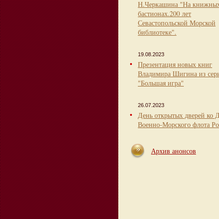
Н.Черкашина "На книжны
бастионах.200 лет
Севастопольской Морской
библиотеке".
19.08.2023
Презентация новых книг
Владимира Шигина из сер
"Большая игра"
26.07.2023
День открытых дверей ко 
Военно-Морского флота Ро
Архив анонсов