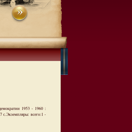
емократии 1953 - 1960 :
7 с.Экземпляры: всего:1 -