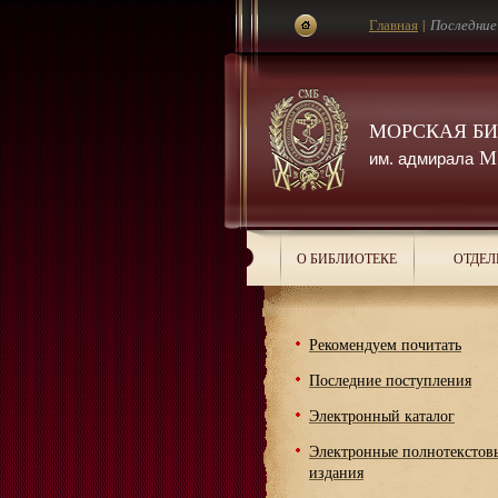
Главная
|
Последние
МОРСКАЯ Б
М.
им. адмирала
О БИБЛИОТЕКЕ
ОТДЕЛ
Рекомендуем почитать
Последние поступления
Электронный каталог
Электронные полнотекстов
издания