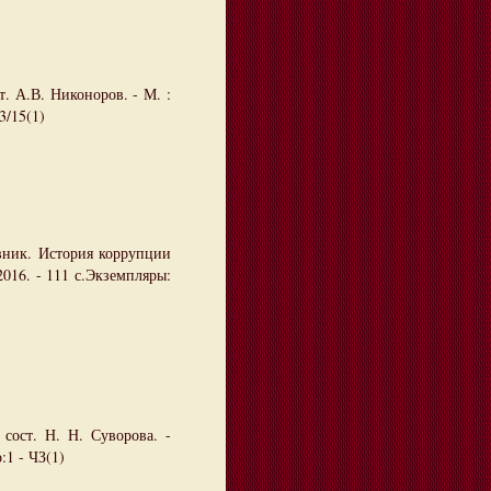
. А.В. Никоноров. - М. :
3/15(1)
вник. История коррупции
2016. - 111 с.Экземпляры:
 сост. Н. Н. Суворова. -
:1 - ЧЗ(1)