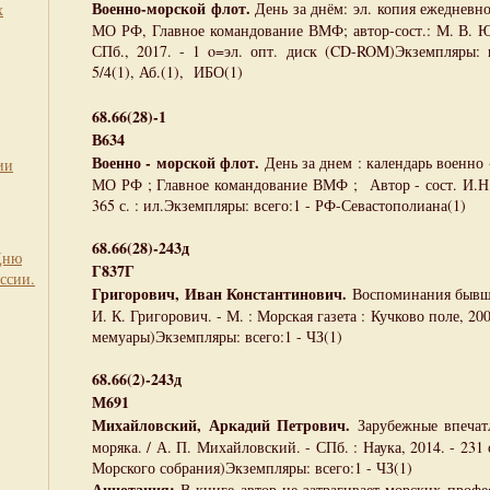
Военно-морской флот.
День за днём: эл. копия ежедневно
х
МО РФ, Главное командование ВМФ; автор-сост.: М. В. Ю
СПб., 2017. - 1 o=эл. опт. диск (CD-ROM)Экземпляры: 
5/4(1), Аб.(1), ИБО(1)
68.66(28)-1
В634
Военно - морской флот.
День за днем : календарь военно -
ии
МО РФ ; Главное командование ВМФ ; Автор - сост. И.Н. 
365 с. : ил.Экземпляры: всего:1 - РФ-Севастополиана(1)
68.66(28)-243д
Дню
Г837Г
ссии.
Григорович, Иван Константинович.
Воспоминания бывше
И. К. Григорович. - М. : Морская газета : Кучково поле, 2005
мемуары)Экземпляры: всего:1 - ЧЗ(1)
68.66(2)-243д
М691
Михайловский, Аркадий Петрович.
Зарубежные впечатл
моряка. / А. П. Михайловский. - СПб. : Наука, 2014. - 231 с
Морского собрания)Экземпляры: всего:1 - ЧЗ(1)
Аннотация:
В книге автор не затрагивает морских профе