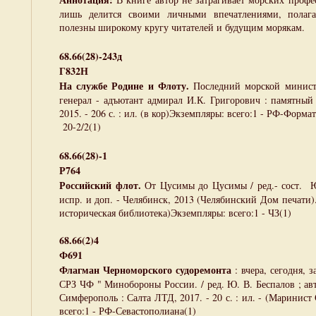
лишь делится своими личными впечатлениями, полага
полезны широкому кругу читателей и будущим морякам.
68.66(28)-243д
Г832Н
На службе Родине и Флоту.
Последний морской минист
генерал - адъютант адмирал И.К. Григорович : памятный 
2015. - 206 с. : ил. (в кор)Экземпляры: всего:1 - РФ-Формат
20-2/2(1)
68.66(28)-1
Р764
Российский флот.
От Цусимы до Цусимы / ред.- сост. Ю
испр. и доп. - Челябинск, 2013 (Челябинский Дом печати). -
историческая библиотека)Экземпляры: всего:1 - ЧЗ(1)
68.66(2)4
Ф691
Флагман Черноморского судоремонта
: вчера, сегодня, 
СРЗ ЧФ " Минобороны России. / ред. Ю. В. Беспалов ; авт.
Симферополь : Салта ЛТД, 2017. - 20 с. : ил. - (Маринист
всего:1 - РФ-Севастополиана(1)