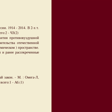
ии. 1914 - 2014. В 2-х т.
го:2 - ЧЗ(2)
вития противовуздушной
тельства отечественной
мическом ) пространстве.
 и ранее рассекреченные
й закон. - М. : Омега-Л,
всего:1 - Аб.(1)