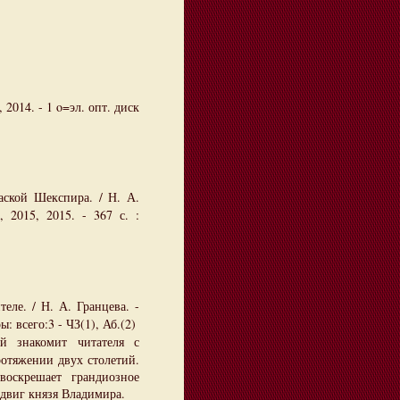
2014. - 1 o=эл. опт. диск
аской Шекспира. / Н. А.
 2015, 2015. - 367 с. :
еле. / Н. А. Гранцева. -
ы: всего:3 - ЧЗ(1), Аб.(2)
ой знакомит читателя с
ротяжении двух столетий.
оскрешает грандиозное
двиг князя Владимира.