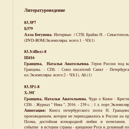
Литературоведение
83.3Р7
Б379
Алла Бегунова
. Интервью / СТВ; Брайко Н. - Севастополь, 
(DVD-ROM)Экземпляры: всего:1 - ЧЗ(1)
83.3(4Вел)-8
Ш416
Гранцева, Наталья Анатольевна.
Герои России под м
Гранцева. - СПб. : Союз писателей Санкт - Петербурга,
ил.Экземпляры: всего:2 - ЧЗ(1), Аб.(1)
83.3Р1-8
Х-39Г
Гранцева, Наталья Анатольевна.
Чудо о Князе - Крестит
СПб. : Журнал " Нева ", 2016. - 239 с. : 1 л. порт.Экземпляр
Аннотация:
Книга петербургского поэта Н. Гранцев
произведением, которое не переиздавалось в России на п
Поэма, достойная всенародной любви и почитания, в
событие в истории страны - крещение Руси и духовный по