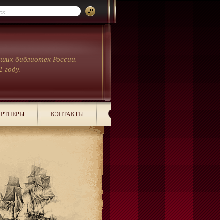
йших библиотек России.
2 году.
РТНЕРЫ
КОНТАКТЫ