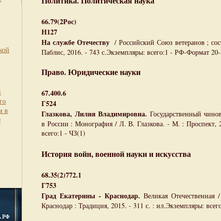
Политика. Политическая наука
66.79(2Рос)
Н127
На службе Отечеству
/ Российский Союз ветеранов ; сост
кой
Паблис, 2016. - 743 с.Экземпляры: всего:1 - РФ-Формат 20-
Право. Юридические науки
й
67.400.6
го
Г524
м в
Глазкова, Лилия Владимировна.
Государственный чино
0
в России : Монография / Л. В. Глазкова. - М. : Проспект, 
всего:1 - ЧЗ(1)
История войн, военной науки и искусства
68.35(2)772.1
Г753
Град Екатерины - Краснодар.
Великая Отечественная /
Краснодар : Традиция, 2015. - 311 с. : ил.Экземпляры: всего