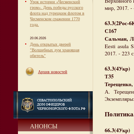
Верховного 
Урок истории «Чесменский
мир, 2017. -
гром». День победы русского
флота над турецким флотом в
Чесменском сражении 1770
63.3(2Рос-6
года.
С167
Сальман, Л
20.06.2026
День открытых дверей
Eesti asula 
"Волшебных дум хранящая
2017. - 223 
обитель"
63.3(4Укр)
Архив новостей
Т35
Терещенко,
А. Терещен
Экземпляры: 
Политика.
АНОНСЫ
66.3(4Укр)