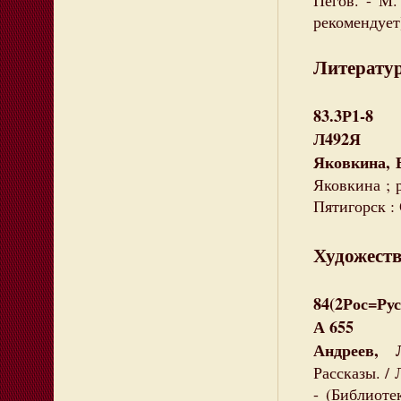
Пегов. - М.
рекомендует)
Литератур
83.3Р1-8
Л492Я
Яковкина, 
Яковкина ; р
Пятигорск : 
Художеств
84(2Рос=Рус
А 655
Андреев, 
Рассказы. / 
- (Библиоте