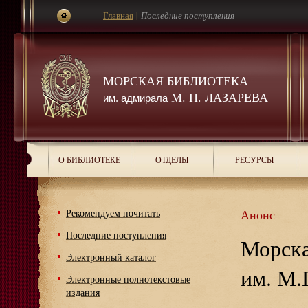
Главная
|
Последние поступления
МОРСКАЯ БИБЛИОТЕКА
М. П. ЛАЗАРЕВА
им. адмирала
О БИБЛИОТЕКЕ
ОТДЕЛЫ
РЕСУРСЫ
Рекомендуем почитать
Анонс
Последние поступления
Морска
Электронный каталог
им. М.
Электронные полнотекстовые
издания