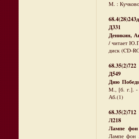
М. : Кучково
68.4(28)243д
Д331
Деникин, А
/ читает Ю.Г
диск (CD-RO
68.35(2)722
Д549
Дню Победы
М., [б. г.].
Аб.(1)
68.35(2)712
Л218
Лампе фон
Лампе фон .