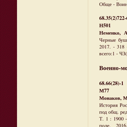
Обще - Воин
68.35(2)722-
Н501
Неменко, А
Черные буш
2017. - 318
всего:1 - ЧЗ(
Военно-м
68.66(28)-1
М77
Монаков, М
История Рос
под общ. ред
Т. 1 : 1900
поле, 201