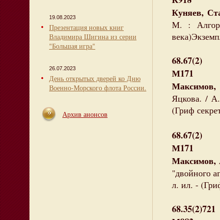
Куняев, Ст
19.08.2023
М. : Алгор
Презентация новых книг
века)Экземпл
Владимира Шигина из серии
"Большая игра"
68.67(2)
26.07.2023
М171
День открытых дверей ко Дню
Максимов,
Военно-Морского флота России.
Яцкова. / А.
(Гриф секре
Архив анонсов
68.67(2)
М171
Максимов, 
"двойного аге
л. ил. - (Гр
68.35(2)721