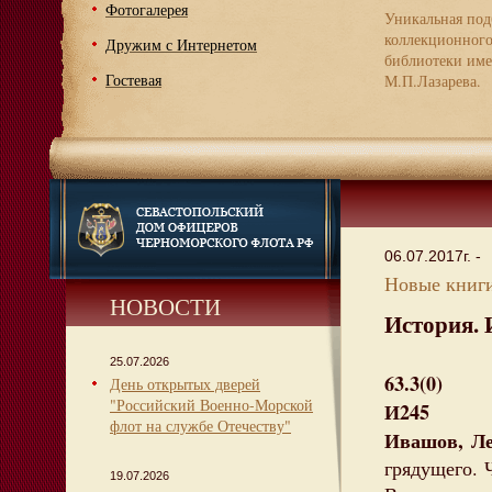
Фотогалерея
Уникальная под
коллекционног
Дружим с Интернетом
библиотеки име
Гостевая
М.П.Лазарева.
06.07.2017г. -
Новые книги
НОВОСТИ
История. 
25.07.2026
63.3(0)
День открытых дверей
"Российский Военно-Морской
И245
флот на службе Отечеству"
Ивашов, Ле
грядущего.
19.07.2026