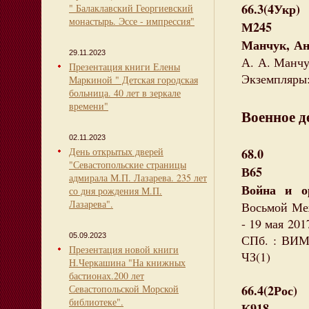
66.3(4Укр)
" Балаклавский Георгиевский
монастырь. Эссе - импрессия"
М245
Манчук, Ан
29.11.2023
А. А. Манчук
Презентация книги Елены
Экземпляры: 
Маркиной " Детская городская
больница. 40 лет в зеркале
времени"
Военное д
02.11.2023
День открытых дверей
68.0
"Севастопольские страницы
В65
адмирала М.П. Лазарева. 235 лет
Война и о
со дня рождения М.П.
Лазарева".
Восьмой Ме
- 19 мая 201
05.09.2023
СПб. : ВИМА
Презентация новой книги
ЧЗ(1)
Н.Черкашина "На книжных
бастионах.200 лет
66.4(2Рос)
Севастопольской Морской
библиотеке".
К918