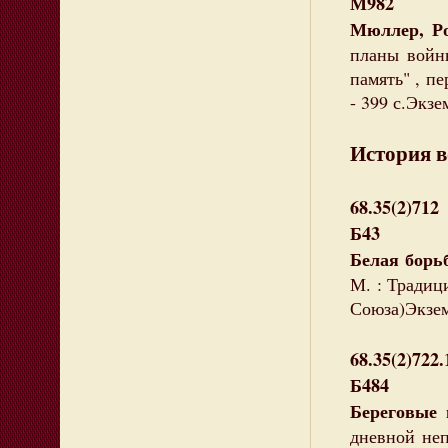
М982
Мюллер, Ро
планы войн
память" , пе
- 399 с.Экзе
История в
68.35(2)712
Б43
Белая борь
М. : Традици
Союза)Экземп
68.35(2)722
Б484
Береговые
дневной неп