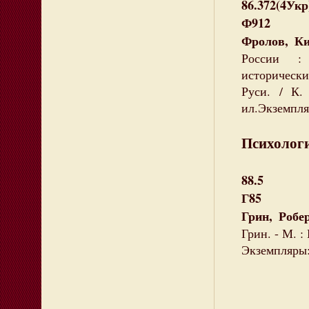
86.372(4Укр
Ф912
Фролов, К
России : 
историческ
Руси. / К.
ил.Экземпляр
Психолог
88.5
Г85
Грин, Робе
Грин. - М. :
Экземпляры: 