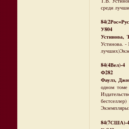
Т.В. Устинов
среди лучши
84(2Рос=Рус
У804
Устинова, 
Устинова. - 
лучших)Экзе
84(4Вел)-4
Ф282
Фаулз, Джо
одном томе 
Издательст
бестселлер)
Экземпляры: 
84(7США)-