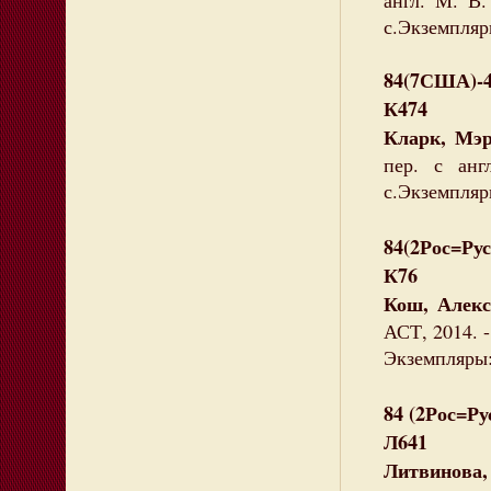
англ. М. В.
с.Экземпляры
84(7США)-
К474
Кларк, Мэ
пер. с ан
с.Экземпляры
84(2Рос=Рус
К76
Кош, Алекс
АСТ, 2014. -
Экземпляры: 
84 (2Рос=Ру
Л641
Литвинова