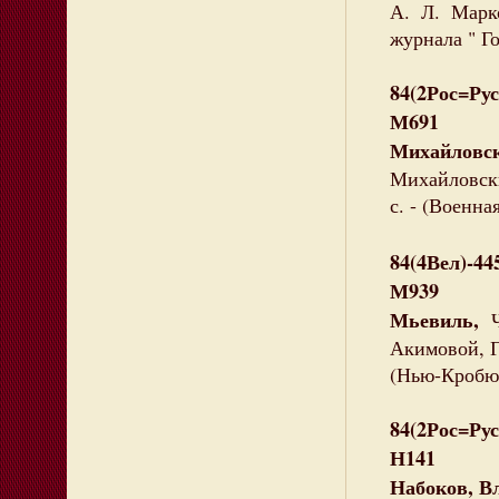
А. Л. Марко
журнала " Го
84(2Рос=Рус
М691
Михайловск
Михайловски
с. - (Военна
84(4Вел)-44
М939
Мьевиль,
Ч
Акимовой, Г.
(Нью-Кробюз
84(2Рос=Рус
Н141
Набоков, В