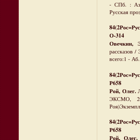
- СПб. : Аз
Русская проз
84(2Рос=Рус
О-314
Овечкин, Э
рассказов / 
всего:1 - Аб.
84(2Рос=Рус
Р658
Рой, Олег.
ЭКСМО, 20
Роя)Экземпля
84(2Рос=Рус
Р658
Рой, Олег.