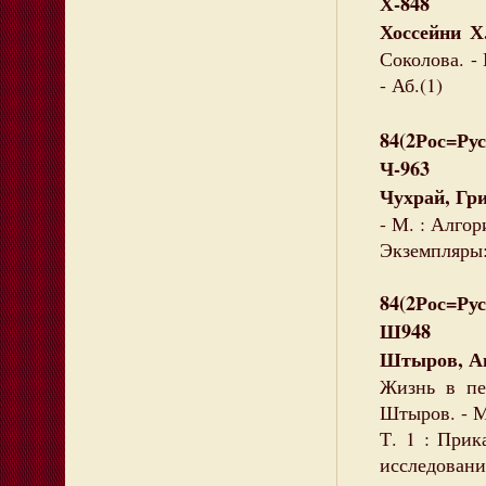
Х-848
Хоссейни Х
Соколова. - 
- Аб.(1)
84(2Рос=Рус
Ч-963
Чухрай, Гр
- М. : Алгор
Экземпляры: 
84(2Рос=Рус
Ш948
Штыров, А
Жизнь в пе
Штыров. - М
Т. 1 : Прик
исследования