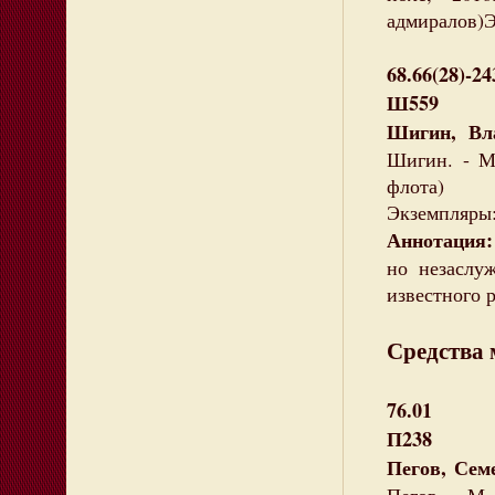
адмиралов)Э
68.66(28)-24
Ш559
Шигин, Вл
Шигин. - М 
флота)
Экземпляры: 
Аннотация
но незаслу
известного 
Средства
76.01
П238
Пегов, Сем