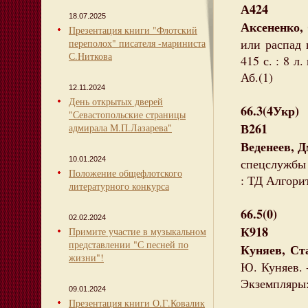
А424
18.07.2025
Аксененко,
Презентация книги "Флотский
или распад г
переполох" писателя -мариниста
С.Ниткова
415 с. : 8 л
Аб.(1)
12.11.2024
День открытых дверей
66.3(4Укр)
"Севастопольские страницы
В261
адмирала М.П.Лазарева"
Веденеев, 
10.01.2024
спецслужбы 
Положение общефлотского
: ТД Алгорит
литературного конкурса
66.5(0)
02.02.2024
К918
Примите участие в музыкальном
представлении "С песней по
Куняев, Ст
жизни"!
Ю. Куняев. -
Экземпляры: 
09.01.2024
Презентация книги О.Г.Ковалик