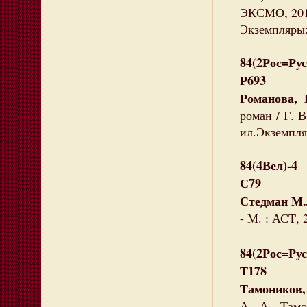
ЭКСМО, 2010
Экземпляры: 
84(2Рос=Рус
Р693
Романова, 
роман / Г. В
ил.Экземпляр
84(4Вел)-4
С79
Стедман М.
- М. : АСТ, 
84(2Рос=Рус
Т178
Тамоников,
А. А. Тамо