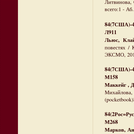
Литвинова, 
всего:1 - Аб.
84(7США)-
Л911
Льюс, Кла
повестях / 
ЭКСМО, 2012.
84(7США)-
М158
Маккейг , 
Михайлова,
(pocketbook)
84(2Рос=Рус
М268
Марков, Ан