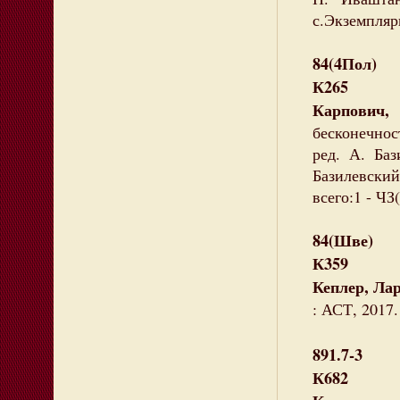
с.Экземпляры
84(4Пол)
К265
Карпович,
бесконечност
ред. А. Баз
Базилевский
всего:1 - ЧЗ(
84(Шве)
К359
Кеплер, Ла
: АСТ, 2017.
891.7-3
К682