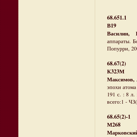
68.651.1
В19
Василин, 
аппараты. Б
Попурри, 200
68.67(2)
К323М
Максимов, 
эпохи атома 
191 с. : 8 л
всего:1 - ЧЗ(
68.65(2)-1
М268
Марковски