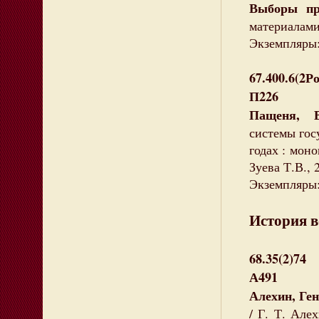
Выборы пр
материалами,
Экземпляры:
67.400.6(2Р
П226
Пащеня, В
системы гос
годах : моно
Зуева Т.В., 
Экземпляры:
История в
68.35(2)74
А491
Алехин, Ге
/ Г. Т. Алех