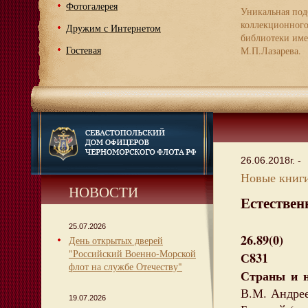
Фотогалерея
Уникальная под
коллекционног
Дружим с Интернетом
библиотеки име
Гостевая
М.П.Лазарева.
26.06.2018г. -
Новые книги
НОВОСТИ
Естествен
25.07.2026
26.89(0)
День открытых дверей
"Российский Военно-Морской
С831
флот на службе Отечеству"
Страны и н
В.М. Андреев
19.07.2026