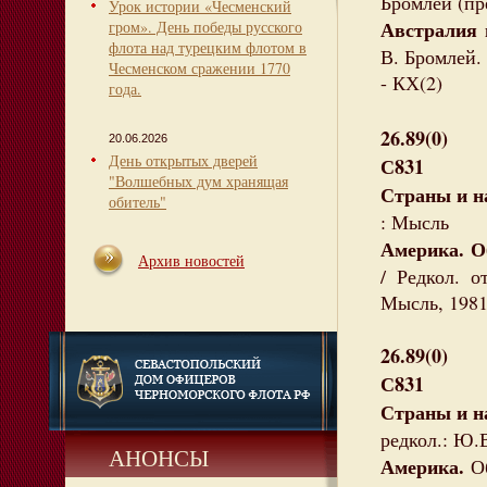
Бромлей (пре
Урок истории «Чесменский
Австралия 
гром». День победы русского
флота над турецким флотом в
В. Бромлей. 
Чесменском сражении 1770
- КХ(2)
года.
26.89(0)
20.06.2026
День открытых дверей
С831
"Волшебных дум хранящая
Страны и н
обитель"
: Мысль
Америка. О
Архив новостей
/ Редкол. о
Мысль, 1981.
26.89(0)
С831
Страны и н
редкол.: Ю.В
АНОНСЫ
Америка.
Об