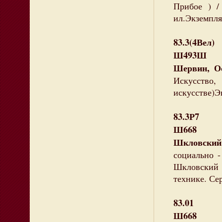
Прибое ) /
ил.Экземпляр
83.3(4Вел)
Ш493Ш
Шервин, О
Искусств
искусстве)Эк
83.3Р7
Ш668
Шкловский 
социально -
Шкловский . 
технике. Сер
83.01
Ш668