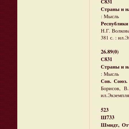
С831
Страны и н
: Мысль
Республики
Н.Г. Волкова
381 с. : ил.
26.89(0)
С831
Страны и н
: Мысль
Сов. Союз.
Борисов, В
ил.Экземпля
523
Ш733
Шмидт, От