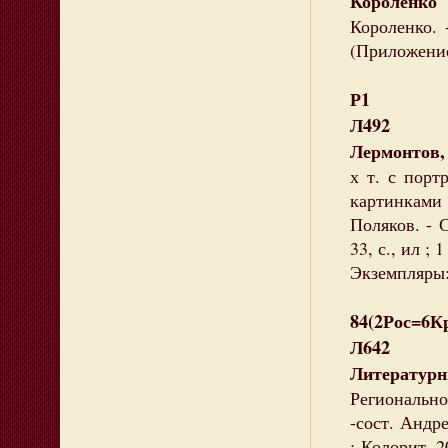
Короленко
Короленко. 
(Приложение
Р1
Л492
Лермонтов
х т. с порт
картинками 
Поляков. - 
33, с., ил ; 1
Экземпляры:
84(2Рос=6К
Л642
Литератур
Региональн
-сост. Андр
: Колорит, 2