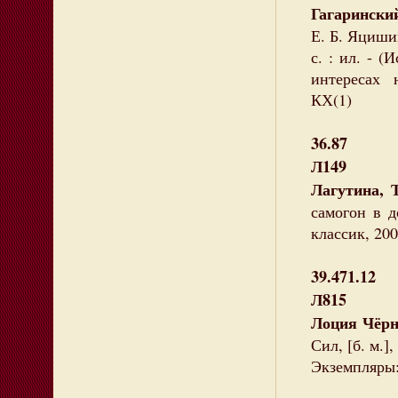
Гагарински
Е. Б. Яцишин
с. : ил. - 
интересах 
КХ(1)
36.87
Л149
Лагутина, 
самогон в д
классик, 200
39.471.12
Л815
Лоция Чёр
Сил, [б. м.],
Экземпляры: