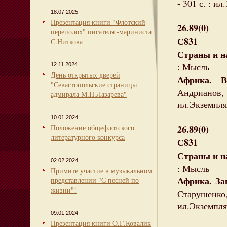
- 301 с. : и
18.07.2025
Презентация книги "Флотский
26.89(0)
переполох" писателя -мариниста
С831
С.Ниткова
Страны и н
: Мысль
12.11.2024
День открытых дверей
Африка. 
"Севастопольские страницы
Андрианов, 
адмирала М.П.Лазарева"
ил.Экземпля
10.01.2024
Положение общефлотского
26.89(0)
литературного конкурса
С831
Страны и н
02.02.2024
: Мысль
Примите участие в музыкальном
Африка. За
представлении "С песней по
жизни"!
Старушенко,
ил.Экземпля
09.01.2024
Презентация книги О.Г.Ковалик