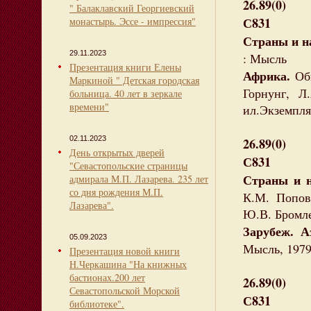
26.89(0)
" Балаклавский Георгиевский
С831
монастырь. Эссе - импрессия"
Страны и н
29.11.2023
: Мысль
Презентация книги Елены
Африка.
Общ
Маркиной " Детская городская
Горнунг, Л
больница. 40 лет в зеркале
времени"
ил.Экземпля
02.11.2023
26.89(0)
День открытых дверей
С831
"Севастопольские страницы
Страны и н
адмирала М.П. Лазарева. 235 лет
со дня рождения М.П.
К.М. Попов,
Лазарева".
Ю.В. Бромлей
Зарубеж. 
05.09.2023
Мысль, 1979.
Презентация новой книги
Н.Черкашина "На книжных
бастионах.200 лет
26.89(0)
Севастопольской Морской
С831
библиотеке".