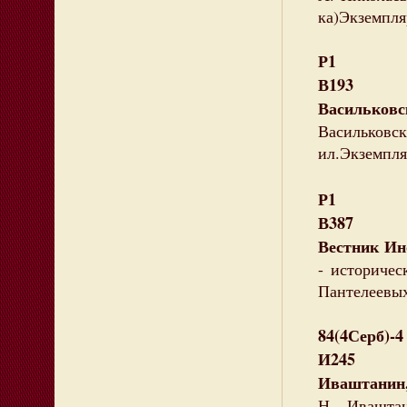
ка)Экземпляр
Р1
В193
Васильковс
Васильковск
ил.Экземпляр
Р1
В387
Вестник Ин
- историчес
Пантелеевых
84(4Серб)-4
И245
Иваштанин,
Н. Ивашта