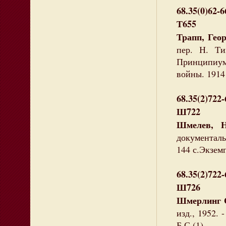
68.35(0)62-6
Т655
Трапп, Геор
пер. Н. Ти
Принципиум,
войны. 1914 
68.35(2)722-
Ш722
Шмелев, Н
документаль
144 с.Экземп
68.35(2)722-
Ш726
Шмерлинг 
изд., 1952. 
Б.С.(1)