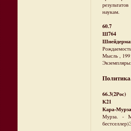
результато
наукам.
60.7
Ш764
Шнейдерм
Рождаемость
Мысль , 1991
Экземпляры: 
Политика.
66.3(2Рос)
К21
Кара-Мурза
Мурза. - М
бестселлер)Э