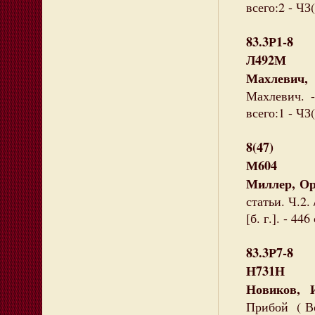
всего:2 - ЧЗ(
83.3Р1-8
Л492М
Махлевич,
Махлевич. -
всего:1 - ЧЗ(
8(47)
М604
Миллер, Ор
статьи. Ч.2.
[б. г.]. - 44
83.3Р7-8
Н731Н
Новиков, 
Прибой ( Во