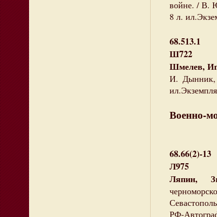
войне. / В. 
8 л. ил.Экзе
68.513.1
Ш722
Шмелев, И
И. Дынник, 
ил.Экземпляр
Военно-м
68.66(2)-13
Л975
Ляпин, Зи
черноморск
Севастопольс
РФ-Автограф(