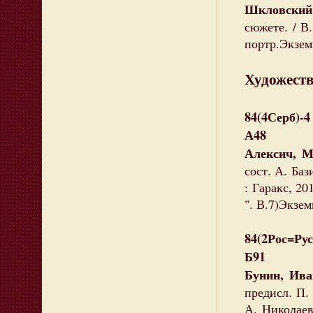
Шкловский,
сюжете. / В.
портр.Экземп
Художеств
84(4Серб)-4
А48
Алексич, 
сост. А. Баз
: Гаракс, 20
". В.7)Экзем
84(2Рос=Рус
Б91
Бунин, Ива
предисл. П. 
А. Николаев