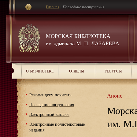
Главная
|
Последние поступления
МОРСКАЯ БИБЛИОТЕКА
М. П. ЛАЗАРЕВА
им. адмирала
О БИБЛИОТЕКЕ
ОТДЕЛЫ
РЕСУРСЫ
Рекомендуем почитать
Анонс
Последние поступления
Морска
Электронный каталог
им. М.
Электронные полнотекстовые
издания