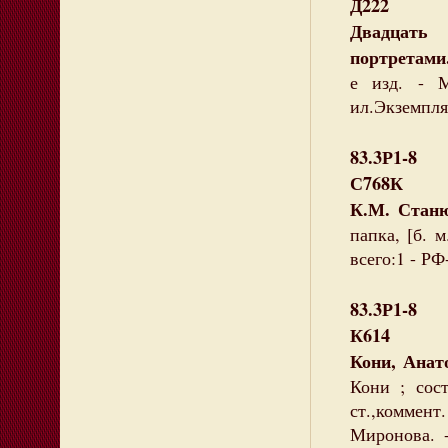
Д222
Двадцать 
портретами
е изд. - 
ил.Экземпляр
83.3Р1-8
С768К
К.М. Станю
папка, [б. 
всего:1 - Р
83.3Р1-8
К614
Кони, Анат
Кони ; сос
ст.,коммент
Миронова. -