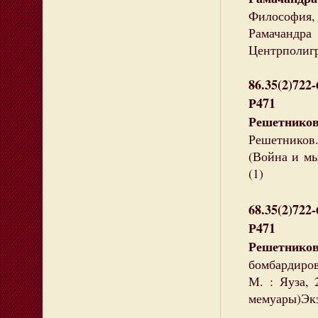
Философия, 
Рамачандр
Центрполигра
86.35(2)722-
Р471
Решетников
Решетников.
(Война и мы
(1)
68.35(2)722-
Р471
Решетников
бомбардиров
М. : Яуза, 
мемуары)Экз