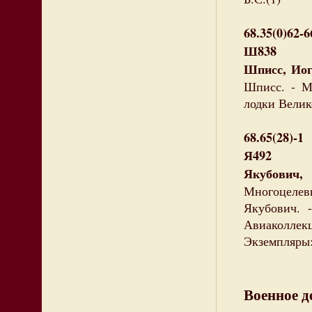
68.35(0)62-6
Ш838
Шписс, Иог
Шписс. - М.
лодки Велико
68.65(28)-1
Я492
Якубович,
Многоцеле
Якубович. 
Авиаколлек
Экземпляры: 
Военное д