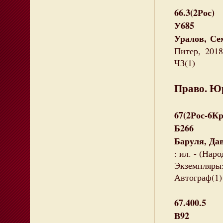
66.3(2Рос)
У685
Уралов, Се
Питер, 2018
ЧЗ(1)
Право. Ю
67(2Рос-6К
Б266
Баруля, Да
: ил. - (Нар
Экземпляры:
Автограф(1)
67.400.5
В92