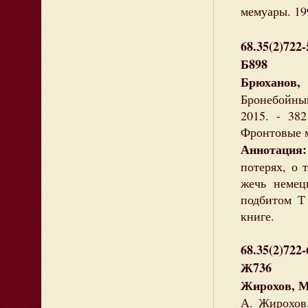
мемуары. 199
68.35(2)722-
Б898
Брюханов,
Бронебойным
2015. - 38
Фронтовые м
Аннотация:
потерях, о 
жечь немец
подбитом Т 
книге.
68.35(2)722-
Ж736
Жирохов, М
А. Жирохов.