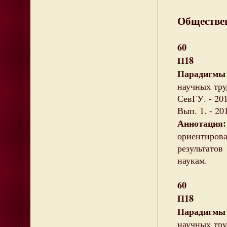
Обществен
60
П18
Парадигмы
научных тру
СевГУ. - 20
Вып. 1. - 20
Аннотация:
ориентиро
результато
наукам.
60
П18
Парадигмы
научных тру