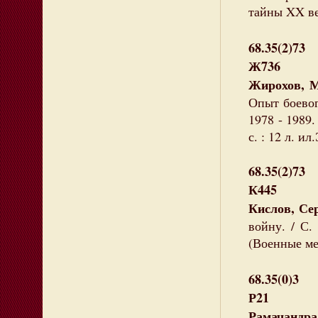
тайны XX ве
68.35(2)73
Ж736
Жирохов, М
Опыт боевог
1978 - 1989.
с. : 12 л. и
68.35(2)73
К445
Кислов, Се
войну. / С.
(Военные ме
68.35(0)3
Р21
Рамачандра