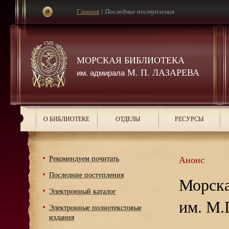
Главная
|
Последние поступления
МОРСКАЯ БИБЛИОТЕКА
М. П. ЛАЗАРЕВА
им. адмирала
О БИБЛИОТЕКЕ
ОТДЕЛЫ
РЕСУРСЫ
Рекомендуем почитать
Анонс
Последние поступления
Морска
Электронный каталог
им. М.
Электронные полнотекстовые
издания