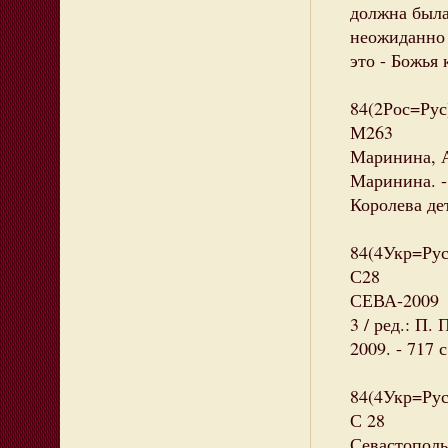
должна была
неожиданно 
это - Божья
84(2Рос=Рус
М263
Маринина, А
Маринина. -
Королева дет
84(4Укр=Рус
С28
СЕВА-2009 :
3 / ред.: П.
2009. - 717 
84(4Укр=Рус
С 28
Севастополь