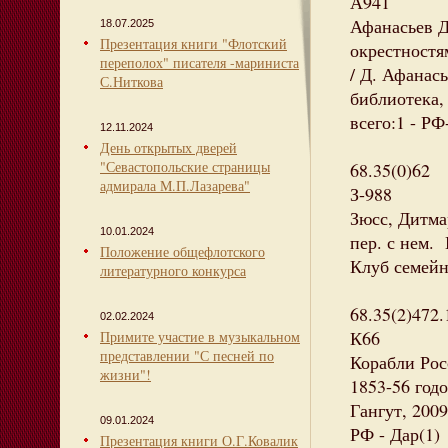
А941
Афанасьев Д
18.07.2025
Презентация книги "Флотский
окрестностя
переполох" писателя -мариниста
/ Д. Афанас
С.Ниткова
библиотека,
всего:1 - РФ
12.11.2024
День открытых дверей
"Севастопольские страницы
68.35(0)62
адмирала М.П.Лазарева"
З-988
Зюсс, Дитма
10.01.2024
пер. с нем. 
Положение общефлотского
Клуб семейно
литературного конкурса
68.35(2)472.
02.02.2024
К66
Примите участие в музыкальном
представлении "С песней по
Корабли Рос
жизни"!
1853-56 годо
Гангут, 2009
09.01.2024
РФ - Дар(1)
Презентация книги О.Г.Ковалик