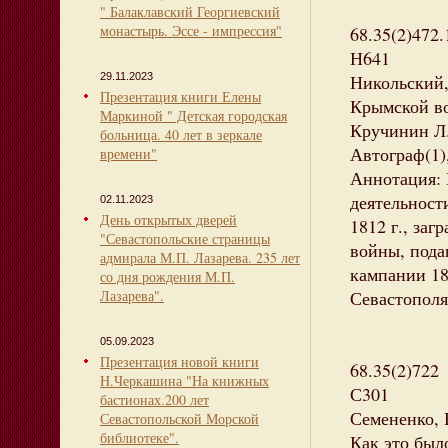
" Балаклавский Георгиевский
монастырь. Эссе - импрессия"
68.35(2)472.
Н641
29.11.2023
Никольский,
Презентация книги Елены
Крымской во
Маркиной " Детская городская
Кручинин Л.Ю
больница. 40 лет в зеркале
Автограф(1)
времени"
Аннотация: 
деятельност
02.11.2023
День открытых дверей
1812 г., заг
"Севастопольские страницы
войны, пода
адмирала М.П. Лазарева. 235 лет
кампании 18
со дня рождения М.П.
Лазарева".
Севастополя
05.09.2023
Презентация новой книги
68.35(2)722
Н.Черкашина "На книжных
С301
бастионах.200 лет
Семененко, 
Севастопольской Морской
библиотеке".
Как это было