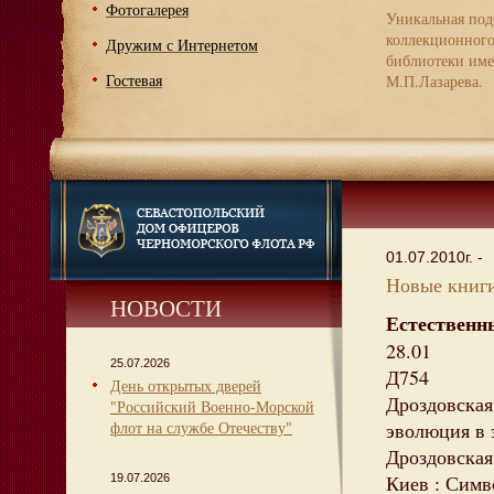
Фотогалерея
Уникальная под
коллекционног
Дружим с Интернетом
библиотеки име
Гостевая
М.П.Лазарева.
01.07.2010г. -
Новые книги
НОВОСТИ
Естественн
28.01
25.07.2026
Д754
День открытых дверей
Дроздовская
"Российский Военно-Морской
флот на службе Отечеству"
эволюция в 
Дроздовская 
Киев : Символ
19.07.2026