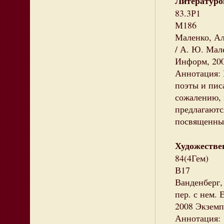
Литературо
83.3Р1
М186
Маленко, Ал
/ А. Ю. Мале
Информ, 200
Аннотация: 
поэты и пис
сожалению, 
предлагаютс
посвященны
Художестве
84(4Гем)
В17
Ванденберг,
пер. с нем. 
2008 Экземпл
Аннотация: 