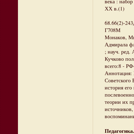
века : набор
ХХ в.(1)
68.66(2)-243
Г708М
Монаков, Ми
Адмирала фл
; науч. ред.
Кучково поле
всего:8 - РФ
Аннотация: 
Советского 
история его
послевоенно
теории их п
источников,
воспоминани
Педагогика.