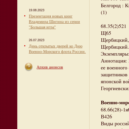
Белгород : К
19.08.2023
(1)
Презентация новых книг
Владимира Шигина из серии
68.35(2)521
"Большая игра"
Щ65
Щербицкий, 
26.07.2023
День открытых дверей ко Дню
Щербицкий. -
Военно-Морского флота России.
Экземпляры: 
Аннотация: 
ее военного
Архив анонсов
защитников 
японской во
Георгиевски
Военно-мор
68.66(28)-1я
В426
Виды россий