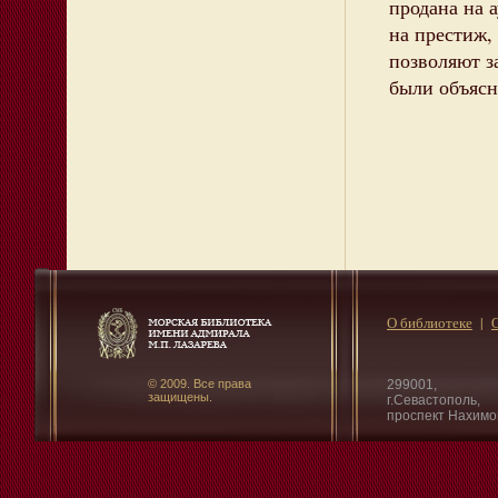
продана на 
на престиж,
позволяют з
были объясн
О библиотеке
© 2009. Все права
299001,
защищены.
г.Севастополь,
проспект Нахимо