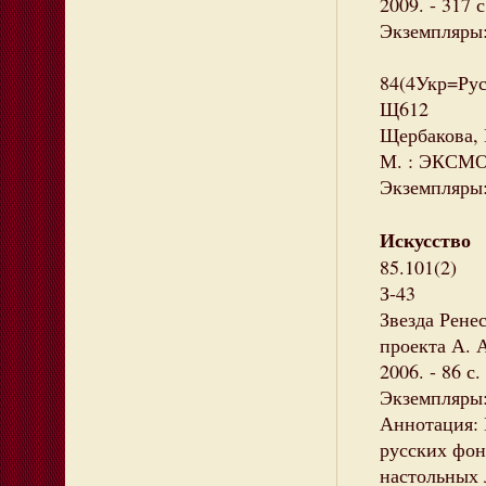
2009. - 317 с
Экземпляры: 
84(4Укр=Рус
Щ612
Щербакова, 
М. : ЭКСМО,
Экземпляры: 
Искусство
85.101(2)
З-43
Звезда Рене
проекта А. 
2006. - 86 с. 
Экземпляры:
Аннотация: 
русских фона
настольных 