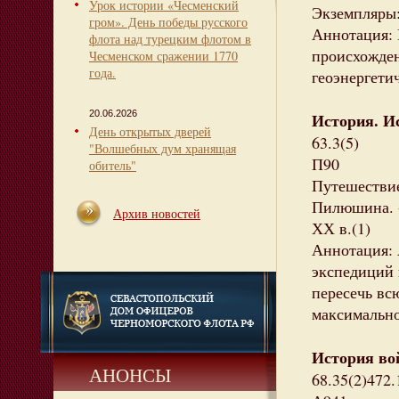
Урок истории «Чесменский
Экземпляры:
гром». День победы русского
Аннотация: 
флота над турецким флотом в
происхожден
Чесменском сражении 1770
года.
геоэнергети
20.06.2026
История. И
День открытых дверей
63.3(5)
"Волшебных дум хранящая
П90
обитель"
Путешествие
Пилюшина. - 
Архив новостей
ХХ в.(1)
Аннотация:
экспедиций 
пересечь вс
максимально
История вой
АНОНСЫ
68.35(2)472.