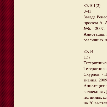
85.101(2)
З-43
Звезда Рене
проекта А. А
№6. - 2007. 
Аннотация: 
различных н
85.14
Т37
Тетерятнико
Тетерятников
Скурлов. - 
знания, 2009
Аннотация: 
коллекция Д
истинных ше
на 20 выста