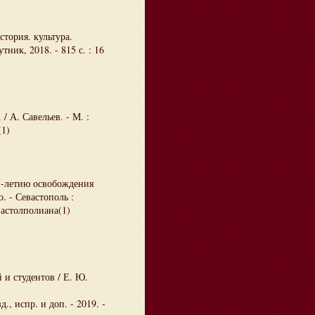
тория. культура.
ник, 2018. - 815 с. : 16
/ А. Савельев. - М. :
(1)
5-летию освобождения
. - Севастополь :
вастолполиана(1)
 и студентов / Е. Ю.
., испр. и доп. - 2019. -