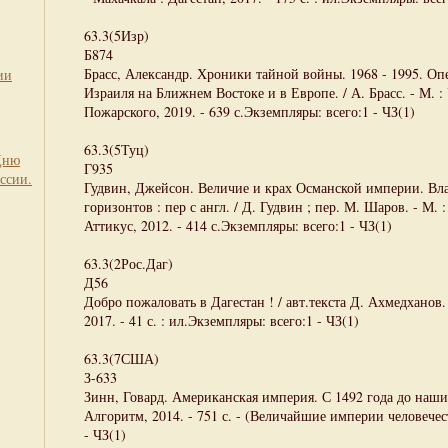
63.3(5Изр)
Б874
Брасс, Александр. Хроники тайной войны. 1968 - 1995. О
ии
Израиля на Ближнем Востоке и в Европе. / А. Брасс. - М. 
Пожарского, 2019. - 639 с.Экземпляры: всего:1 - ЧЗ(1)
63.3(5Туц)
Дню
Г935
ссии.
Гудвин, Джейсон. Величие и крах Османской империи. Вл
горизонтов : пер с англ. / Д. Гудвин ; пер. М. Шаров. - М. 
Аттикус, 2012. - 414 с.Экземпляры: всего:1 - ЧЗ(1)
63.3(2Рос.Даг)
Д56
Добро пожаловать в Дагестан ! / авт.текста Д. Ахмедханов. 
2017. - 41 с. : ил.Экземпляры: всего:1 - ЧЗ(1)
63.3(7США)
З-633
Зинн, Говард. Американская империя. С 1492 года до наших 
Алгоритм, 2014. - 751 с. - (Величайшие империи человечес
- ЧЗ(1)