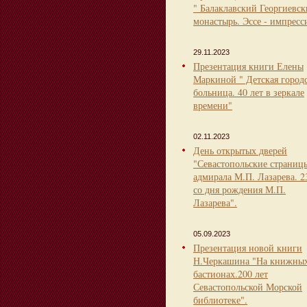
" Балаклавский Георгиевс
монастырь. Эссе - импресс
29.11.2023
Презентация книги Елены
Маркиной " Детская город
больница. 40 лет в зеркале
времени"
02.11.2023
День открытых дверей
"Севастопольские страниц
адмирала М.П. Лазарева. 2
со дня рождения М.П.
Лазарева".
05.09.2023
Презентация новой книги
Н.Черкашина "На книжны
бастионах.200 лет
Севастопольской Морской
библиотеке".