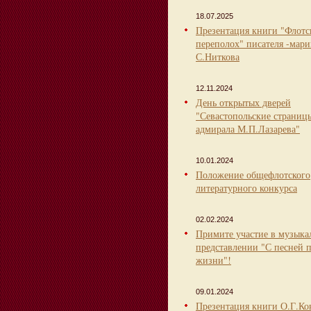
18.07.2025
Презентация книги "Флот
переполох" писателя -мари
С.Ниткова
12.11.2024
День открытых дверей
"Севастопольские страниц
адмирала М.П.Лазарева"
10.01.2024
Положение общефлотского
литературного конкурса
02.02.2024
Примите участие в музыка
представлении "С песней 
жизни"!
09.01.2024
Презентация книги О.Г.Ко