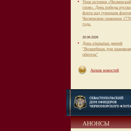
Урок истории «Чесменски
гром». День победы русско
флота над турецким флото
Чесменском сражении 177
года.
20.06.2026
День открытых дверей
"Волшебных дум хранящая
обитель"
Архив новостей
АНОНСЫ