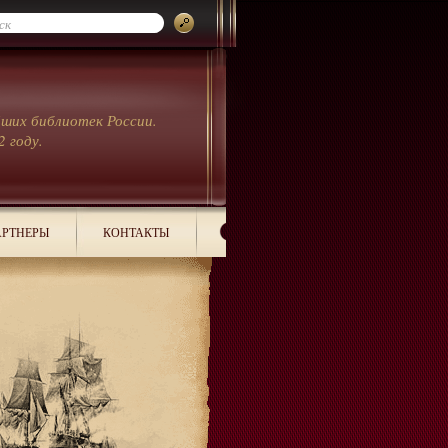
йших библиотек России.
2 году.
РТНЕРЫ
КОНТАКТЫ