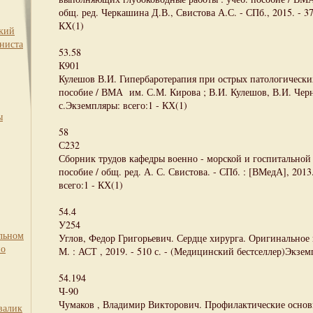
общ. ред. Черкашина Д.В., Свистова А.С. - СПб., 2015. - 37
КХ(1)
ский
ниста
53.58
К901
Кулешов В.И. Гипербаротерапия при острых патологических
пособие / ВМА им. С.М. Кирова ; В.И. Кулешов, В.И. Черно
с.Экземпляры: всего:1 - КХ(1)
ы
58
С232
Сборник трудов кафедры военно - морской и госпитальной
пособие / общ. ред. А. С. Свистова. - СПб. : [ВМедА], 2013.
всего:1 - КХ(1)
54.4
У254
льном
Углов, Федор Григорьевич. Сердце хирурга. Оригинальное и
по
М. : АСТ , 2019. - 510 с. - (Медицинский бестселлер)Экземп
54.194
Ч-90
Чумаков , Владимир Викторович. Профилактические основ
валик