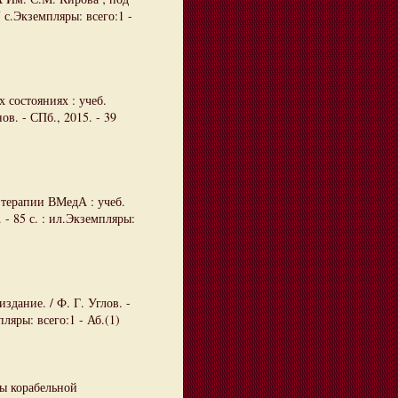
 с.Экземпляры: всего:1 -
 состояниях : учеб.
в. - СПб., 2015. - 39
 терапии ВМедА : учеб.
 - 85 с. : ил.Экземпляры:
здание. / Ф. Г. Углов. -
ляры: всего:1 - Аб.(1)
ы корабельной