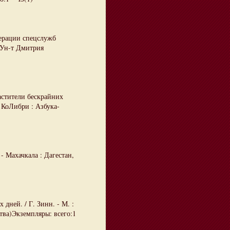
перации спецслужб
: Ун-т Дмитрия
астители бескрайних
: КоЛибри : Азбука-
- Махачкала : Дагестан,
дней. / Г. Зинн. - М. :
тва)Экземпляры: всего:1