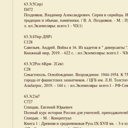
63.3(5Сир)
П472
Поздняков, Владимир Александрович. Сирия и сирийцы. Ис
традиции и обычаи, памятники. / В. А. Поздняков. - М. : Пут
л. ил.Экземпляры: всего:1 - ЧЗ(1)
63.3(4Укр-ДНР)
С128
Савельев, Андрей. Война в 16. Из кадетов в " диверсанты ". 
Книжный мир, 2019. - 622 с. : ил.Экземпляры: всего:1 - ЧЗ
63.3(2Рос-6Крм- 2Сев)
С28
Севастополь. Освобождение. Возрождение. 1944-1954. К 7
города от фашистских захватчиков. / ЦГБ им. Л.Н. Толстого
Альбатрос, 2019. - 144 с. : ил.Экземпляры: всего:1 - РФ-Се
63.3(2)я7
С727
Спицын, Евгений Юрьевич
Полный курс истории России для учителей, преподавателей
Спицын. - М. : Концептуал
Книга 1 : Древняя и средневековая Русь IX-XVII вв. - 3-е изд