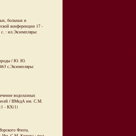
ых, больных и
еской конференции 17 -
 с. : ил.Экземпляры:
ироды / Ю. Ю.
 463 с.Экземпляры:
ечение водолазных
месей / ВМедА им. С.М.
:1 - КХ(1)
Морского Флота,
 Им. С.М. Кирова ; под