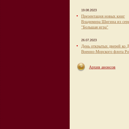
19.08.2023
Презентация новых книг
Владимира Шигина из сер
"Большая игра"
26.07.2023
День открытых дверей ко 
Военно-Морского флота Ро
Архив анонсов