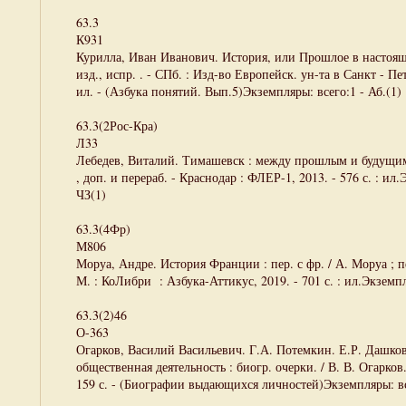
63.3
К931
Курилла, Иван Иванович. История, или Прошлое в настоящем
изд., испр. . - СПб. : Изд-во Европейск. ун-та в Санкт - Пете
ил. - (Азбука понятий. Вып.5)Экземпляры: всего:1 - Аб.(1)
63.3(2Рос-Кра)
Л33
Лебедев, Виталий. Тимашевск : между прошлым и будущим. 
, доп. и перераб. - Краснодар : ФЛЕР-1, 2013. - 576 с. : ил.
ЧЗ(1)
63.3(4Фр)
М806
Моруа, Андре. История Франции : пер. с фр. / А. Моруа ; п
М. : КоЛибри : Азбука-Аттикус, 2019. - 701 с. : ил.Экземпл
63.3(2)46
О-363
Огарков, Василий Васильевич. Г.А. Потемкин. Е.Р. Дашко
общественная деятельность : биогр. очерки. / В. В. Огарков
159 с. - (Биографии выдающихся личностей)Экземпляры: вс