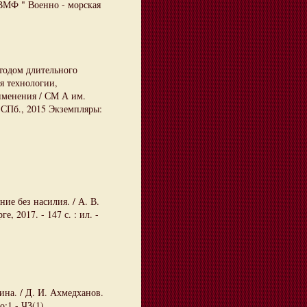
МФ " Военно - морская
тодом длительного
я технологии,
именения / СМ А им.
- СПб., 2015 Экземпляры:
е без насилия. / А. В.
, 2017. - 147 с. : ил. -
на. / Д. И. Ахмедханов.
о:1 - ЧЗ(1)