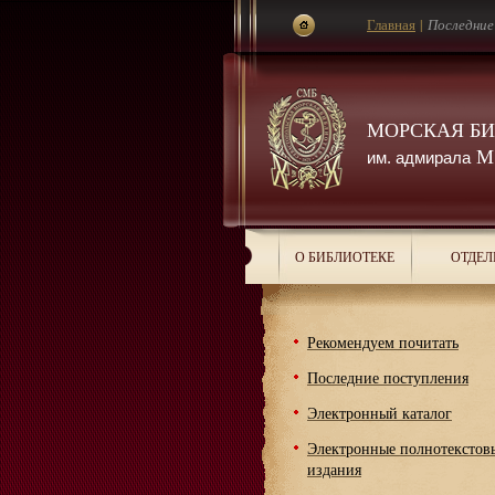
Главная
|
Последние
МОРСКАЯ Б
М.
им. адмирала
О БИБЛИОТЕКЕ
ОТДЕЛ
Рекомендуем почитать
Последние поступления
Электронный каталог
Электронные полнотекстов
издания