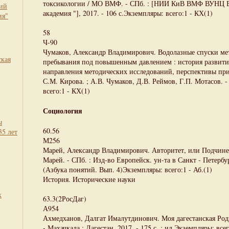
токсикологии / МО ВМФ. - СПб. : [НИИ КиВ ВМФ ВУНЦ В
кий
академия "], 2017. - 106 с.Экземпляры: всего:1 - КХ(1)
ия"
58
Ч-90
Чумаков, Александр Владимирович. Водолазные спуски ме
ская
пребывания под повышенным давлением : история развити
направления методических исследований, перспективы пр
С.М. Кирова. ; А.В. Чумаков, Д.В. Реймов, Г.П. Мотасов. 
всего:1 - КХ(1)
Социология
ы
60.56
35 лет
М256
Марей, Александр Владимирович. Авторитет, или Подчинени
Марей. - СПб. : Изд-во Европейск. ун-та в Санкт - Петербурге
(Азбука понятий. Вып. 4)Экземпляры: всего:1 - Аб.(1)
История. Исторические науки
х
63.3(2РосДаг)
А954
Ахмедханов, Далгат Ималутдинович. Моя дагестанская Роди
- Махачкала : Дагестан, 2017. - 175 с. : ил.Экземпляры: всег