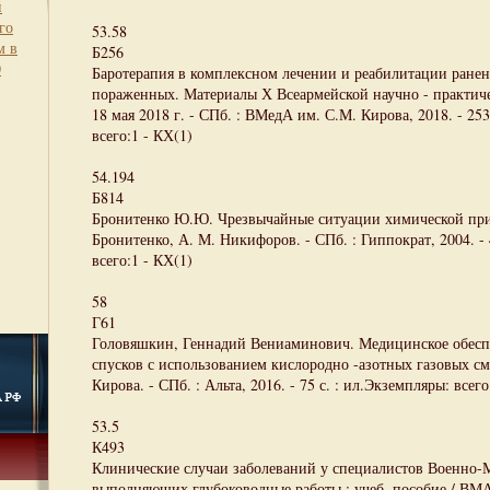
й
го
53.58
м в
Б256
0
Баротерапия в комплексном лечении и реабилитации ранен
пораженных. Материалы Х Всеармейской научно - практич
18 мая 2018 г. - СПб. : ВМедА им. С.М. Кирова, 2018. - 253
всего:1 - КХ(1)
54.194
Б814
Бронитенко Ю.Ю. Чрезвычайные ситуации химической пр
Бронитенко, А. М. Никифоров. - СПб. : Гиппократ, 2004. -
всего:1 - КХ(1)
58
Г61
Головяшкин, Геннадий Вениаминович. Медицинское обесп
спусков с использованием кислородно -азотных газовых с
Кирова. - СПб. : Альта, 2016. - 75 с. : ил.Экземпляры: всего
53.5
К493
Клинические случаи заболеваний у специалистов Военно-
выполняющих глубоководные работы : учеб. пособие / ВМА