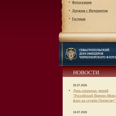
Фотогалерея
Дружим с Интернетом
Гостевая
НОВОСТИ
25.07.2026
День открытых дверей
"Российский Военно-Морс
флот на службе Отечеству"
19.07.2026