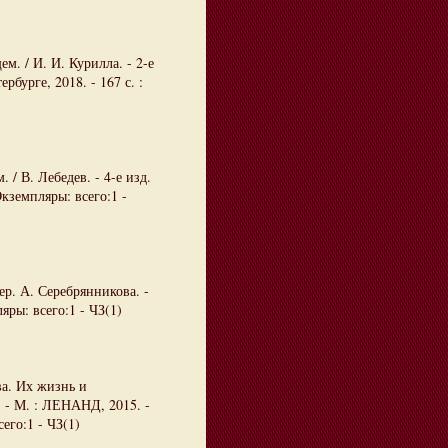
. / И. И. Курилла. - 2-е
рбурге, 2018. - 167 с. :
/ В. Лебедев. - 4-е изд.
Экземпляры: всего:1 -
ер. А. Серебрянникова. -
яры: всего:1 - ЧЗ(1)
ва. Их жизнь и
. - М. : ЛЕНАНД, 2015. -
его:1 - ЧЗ(1)