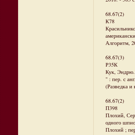
68.67(2)
К78
Красильнико
американски
Алгоритм, 20
68.67(3)
Р35К
Кук, Эндрю.
" : пер. с ан
(Разведка и 
68.67(2)
П398
Плохий, Сер
одного шпион
Плохий ; пер