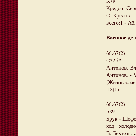
К79
Кредов, Сер
С. Кредов. -
всего:1 - Аб.
Военное дел
68.67(2)
С325А
Антонов, Вл
Антонов. - М
(Жизнь заме
ЧЗ(1)
68.67(2)
Б89
Брук - Шефе
ход " холодн
В. Бехтин ; 