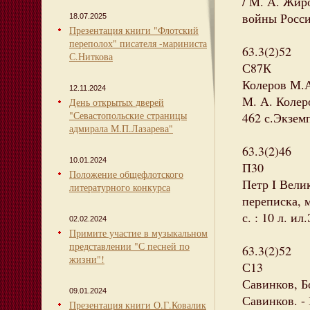
/ М. А. Жиро
войны Росси
18.07.2025
Презентация книги "Флотский
переполох" писателя -мариниста
63.3(2)52
С.Ниткова
С87К
Колеров М.А
12.11.2024
М. А. Колеро
День открытых дверей
"Севастопольские страницы
462 с.Экземп
адмирала М.П.Лазарева"
63.3(2)46
10.01.2024
П30
Положение общефлотского
Петр I Вели
литературного конкурса
переписка, 
с. : 10 л. и
02.02.2024
Примите участие в музыкальном
представлении "С песней по
63.3(2)52
жизни"!
С13
Савинков, Б
09.01.2024
Савинков. - 
Презентация книги О.Г.Ковалик