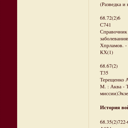
(Разведка и 
68.72(2)6
С741
Справочник
заболевания
Хпрламов. - 
КХ(1)
68.67(2)
Т35
Терещенко А
М. : Аква - Т
миссии)Экзе
История вой
68.35(2)722-