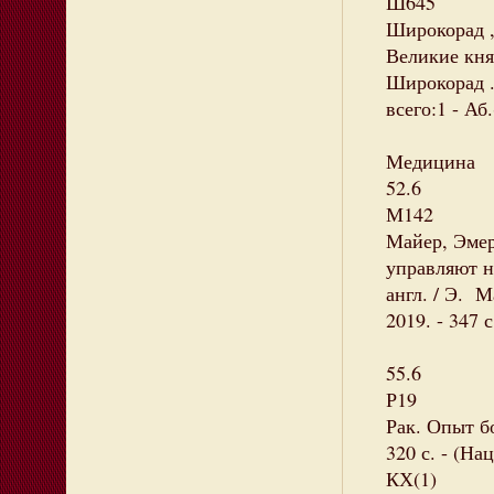
Ш645
Широкорад ,
Великие княж
Широкорад . 
всего:1 - Аб.
Медицина
52.6
М142
Майер, Эмер
управляют н
англ. / Э. М
2019. - 347 
55.6
Р19
Рак. Опыт б
320 с. - (Н
КХ(1)