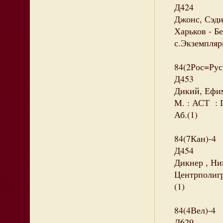
Д424
Джонс, Сэди.
Харьков - Бе
с.Экземпляры
84(2Рос=Рус
Д453
Дикий, Ефим
М. : АСТ : П
Аб.(1)
84(7Кан)-4
Д454
Дикнер , Ник
Центрполигра
(1)
84(4Вел)-4
Д629