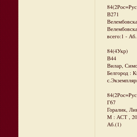
84(2Рос=Рус
В271
Велембовска
Велембовская
всего:1 - Аб.
84(4Укр)
В44
Вилар, Симо
Белгород : 
с.Экземпляры
84(2Рос=Рус
Г67
Горалик, Лин
М : АСТ , 20
Аб.(1)