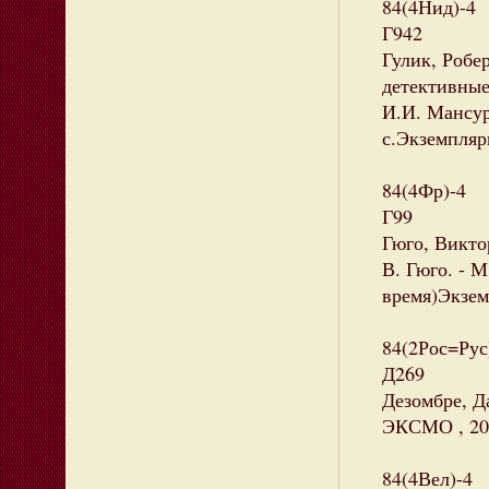
84(4Нид)-4
Г942
Гулик, Робе
детективные 
И.И. Мансур
с.Экземпляры
84(4Фр)-4
Г99
Гюго, Викто
В. Гюго. - М.
время)Экземп
84(2Рос=Рус
Д269
Дезомбре, Да
ЭКСМО , 2020
84(4Вел)-4