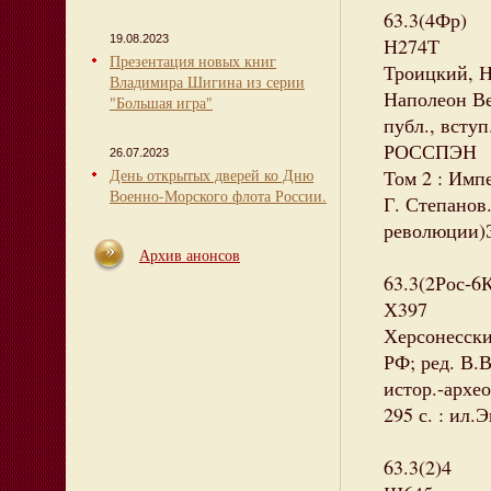
63.3(4Фр)
19.08.2023
Н274Т
Презентация новых книг
Троицкий, 
Владимира Шигина из серии
Наполеон Ве
"Большая игра"
публ., вступ
РОССПЭН
26.07.2023
День открытых дверей ко Дню
Том 2 : Имп
Военно-Морского флота России.
Г. Степанов.
революции)Э
Архив анонсов
63.3(2Рос-6
Х397
Херсонесски
РФ; ред. В.В
истор.-архео
295 с. : ил.
63.3(2)4