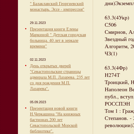
дни)Экземпля
" Балаклавский Георгиевский
монастырь. Эссе - импрессия"
63.3(4Укр)
29.11.2023
С506
Презентация книги Елены
Смирнов, Ал
Маркиной " Детская городская
Звездный год
больница. 40 лет в зеркале
Алгоритм, 20
времени"
ЧЗ(1)
02.11.2023
День открытых дверей
63.3(4Фр)
"Севастопольские страницы
Н274Т
адмирала М.П. Лазарева. 235 лет
Троицкий, 
со дня рождения М.П.
Лазарева".
Наполеон Ве
публ., вступ
РОССПЭН
05.09.2023
Презентация новой книги
Том 1 : Граж
Н.Черкашина "На книжных
Степанов. - 
бастионах.200 лет
революции)Э
Севастопольской Морской
библиотеке".