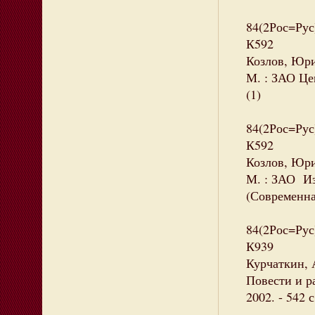
84(2Рос=Рус
К592
Козлов, Юри
М. : ЗАО Цен
(1)
84(2Рос=Рус
К592
Козлов, Юри
М. : ЗАО Из
(Современна
84(2Рос=Рус
К939
Курчаткин, 
Повести и р
2002. - 542 