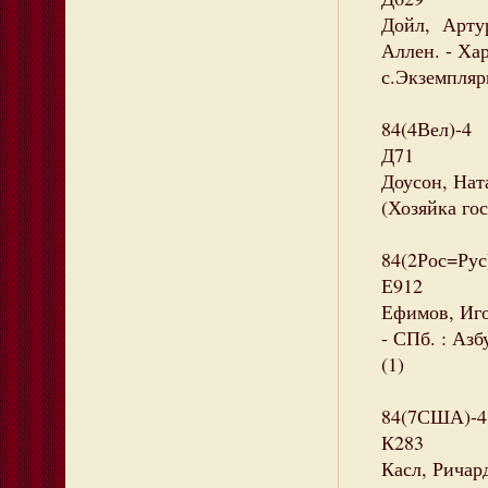
Дойл, Артур 
Аллен. - Хар
с.Экземпляры
84(4Вел)-4
Д71
Доусон, Ната
(Хозяйка го
84(2Рос=Рус
Е912
Ефимов, Иго
- СПб. : Азб
(1)
84(7США)-4
К283
Касл, Ричард