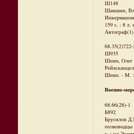
Ш148
Шавшин, Вла
Инкерманом /
159 с. : 8 л
Автограф(1)
68.35(2)722-
Ш935
Шеин, Олег 
Рейхсканцел
Шеин. - М. :
Военно-мор
68.66(28)-1
Б892
Брусилов Д.
полководцы и
с. : ил.Экзе