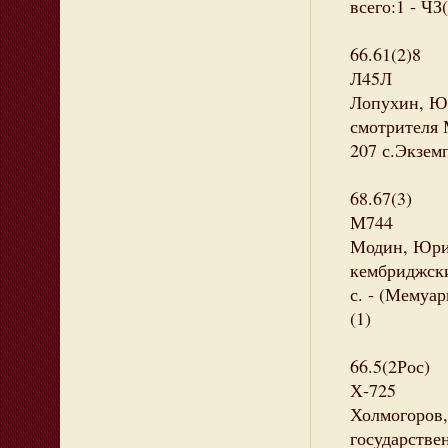
всего:1 - ЧЗ(
66.61(2)8
Л45Л
Лопухин, Ю
смотрителя 
207 с.Экземп
68.67(3)
М744
Модин, Юри
кембриджские
с. - (Мемуар
(1)
66.5(2Рос)
Х-725
Холмогоров,
государствен