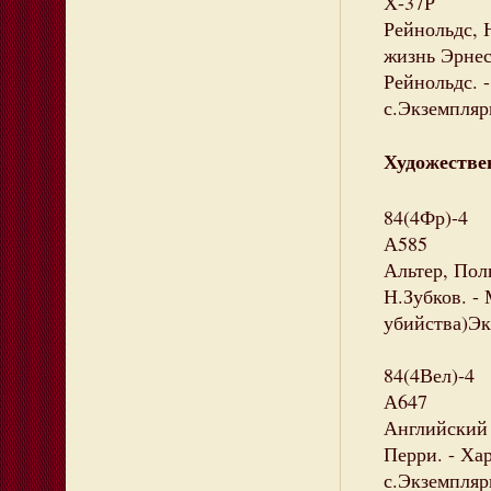
Х-37Р
Рейнольдс, 
жизнь Эрнест
Рейнольдс. -
с.Экземпляры
Художестве
84(4Фр)-4
А585
Альтер, Поль
Н.Зубков. - 
убийства)Экз
84(4Вел)-4
А647
Английский д
Перри. - Хар
с.Экземпляры