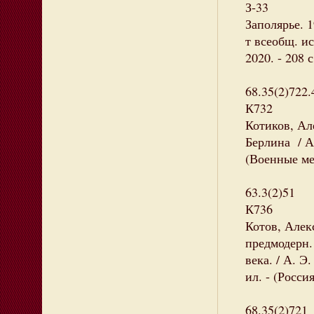
З-33
Заполярье. 1
т всеобщ. и
2020. - 208 
68.35(2)722.
К732
Котиков, Ал
Берлина / А. 
(Военные ме
63.3(2)51
К736
Котов, Алек
предмодерн.
века. / А. Э.
ил. - (Росси
68.35(2)721