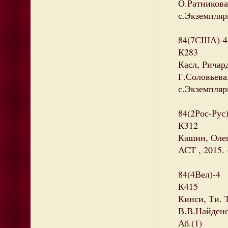
О.Ратникова.
с.Экземпляры
84(7США)-4
К283
Касл, Ричард
Г.Соловьева.
с.Экземпляры
84(2Рос-Рус
К312
Кашин, Олег
АСТ , 2015. 
84(4Вел)-4
К415
Кинси, Ти. Т
В.В.Найденов
Аб.(1)