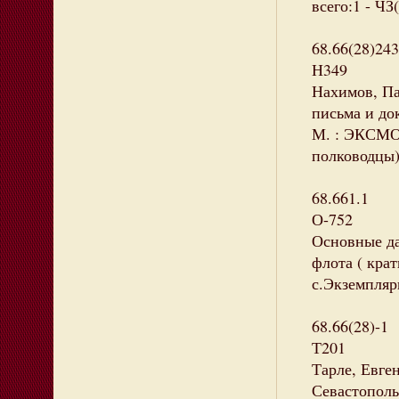
всего:1 - ЧЗ(
68.66(28)24
Н349
Нахимов, Па
письма и док
М. : ЭКСМО ,
полководцы)
68.661.1
О-752
Основные да
флота ( кра
с.Экземпляры
68.66(28)-1
Т201
Тарле, Евге
Севастополь 