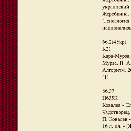
украинский 
Жеребкина, С
(Генеалогия
национализм
66.2(4Укр)
К21
Кара-Мурза,
Мурза, П. А
Алгоритм, 20
(1)
86.37
Н635К
Ковалев - С
Чудотворец.
П. Ковалев -
16 л. ил. -