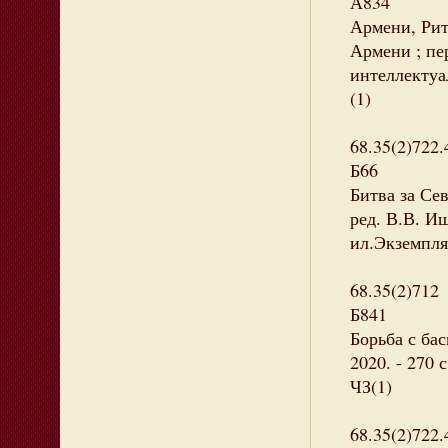
А834
Армени, Рита
Армени ; пе
интеллектуал
(1)
68.35(2)722.
Б66
Битва за Сев
ред. В.В. Ищ
ил.Экземпляр
68.35(2)712
Б841
Борьба с ба
2020. - 270 
ЧЗ(1)
68.35(2)722.