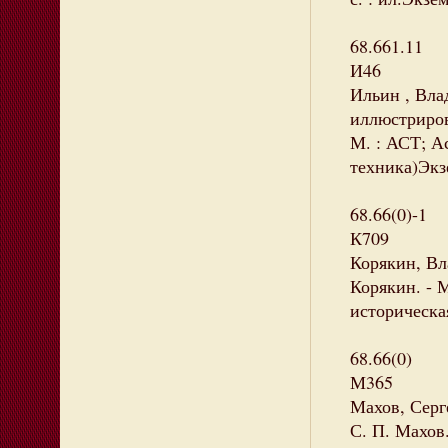
68.661.11
И46
Ильин , Вла
иллюстриров
М. : АСТ; Ас
техника)Экзе
68.66(0)-1
К709
Корякин, Вл
Корякин. - М.
историческа
68.66(0)
М365
Махов, Серге
С. П. Махов.