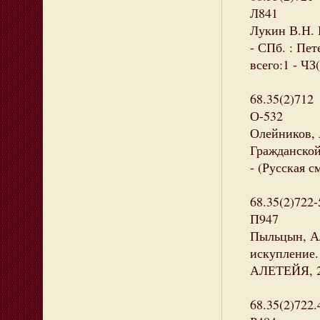
Л841
Лукин В.Н. 
- СПб. : Пет
всего:1 - ЧЗ(
68.35(2)712
О-532
Олейников, 
Гражданской 
- (Русская с
68.35(2)722-
П947
Пыльцын, Ал
искупление. 
АЛЕТЕЙЯ, 202
68.35(2)722.