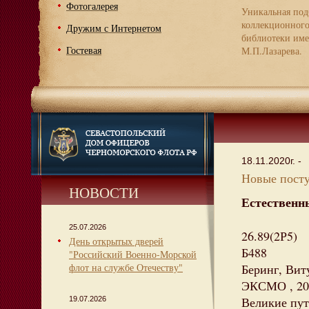
Фотогалерея
Уникальная под
коллекционног
Дружим с Интернетом
библиотеки име
Гостевая
М.П.Лазарева.
18.11.2020г. -
Новые посту
НОВОСТИ
Естественн
25.07.2026
26.89(2Р5)
День открытых дверей
Б488
"Российский Военно-Морской
флот на службе Отечеству"
Беринг, Виту
ЭКСМО , 2012
Великие пут
19.07.2026