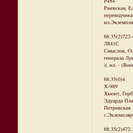
Р484
Ржевская, Е
переводчика.
ил.Экземпляр
68.35(2)722-
Л841С
Смыслов, Ол
генерала Лук
л. ил. - (Во
68.35(0)4
Х-989
Хьюит, Герб
Эдуарда План
Петровская.
с.Экземпляры
68.35(2)472.