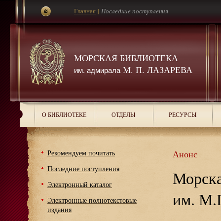
Главная
|
Последние поступления
МОРСКАЯ БИБЛИОТЕКА
М. П. ЛАЗАРЕВА
им. адмирала
О БИБЛИОТЕКЕ
ОТДЕЛЫ
РЕСУРСЫ
Рекомендуем почитать
Анонс
Последние поступления
Морска
Электронный каталог
им. М.
Электронные полнотекстовые
издания