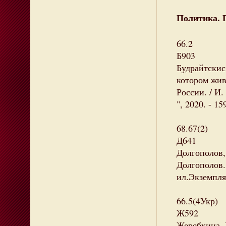
Политика. 
66.2
Б903
Будрайтскис
котором жив
России. / И.
", 2020. - 1
68.67(2)
Д641
Долгополов,
Долгополов. 
ил.Экземпляр
66.5(4Укр)
Ж592
Жеребкина, 