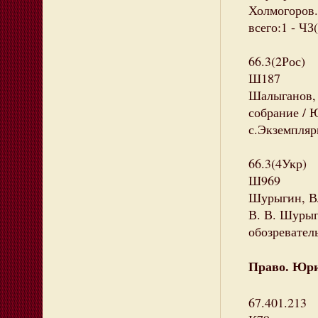
Холмогоров.
всего:1 - ЧЗ(
66.3(2Рос)
Ш187
Шалыганов, 
собрание / 
с.Экземпляры
66.3(4Укр)
Ш969
Шурыгин, Вл
В. В. Шурыги
обозреватель
Право. Юри
67.401.213