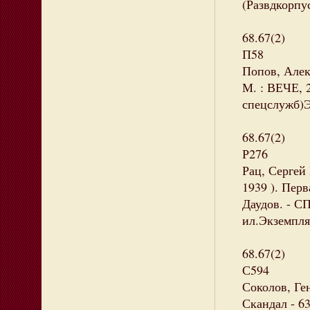
(Развдкорпус
68.67(2)
П58
Попов, Алек
М. : ВЕЧЕ, 2
спецслужб)Э
68.67(2)
Р276
Рац, Сергей
1939 ). Перв
Даудов. - СП
ил.Экземпляр
68.67(2)
С594
Соколов, Ге
Скандал - 63.