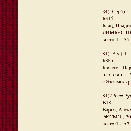
84(4Серб)
Б346
Баяц, Владис
ЛИМБУС ПРЕС
всего:1 - Аб.
84(4Вел)-4
Б885
Бронте, Шар
пер. с англ.
с.Экземпляры
84(2Рос= Ру
В18
Варго, Алекс
ЭКСМО , 201
всего:1 - Аб.