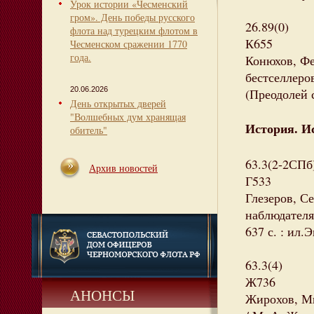
Урок истории «Чесменский
гром». День победы русского
26.89(0)
флота над турецким флотом в
К655
Чесменском сражении 1770
года.
Конюхов, Фе
бестселлеров
20.06.2026
(Преодолей с
День открытых дверей
"Волшебных дум хранящая
История. И
обитель"
63.3(2-2СПб
Архив новостей
Г533
Глезеров, С
наблюдателя
637 с. : ил.
63.3(4)
Ж736
АНОНСЫ
Жирохов, М