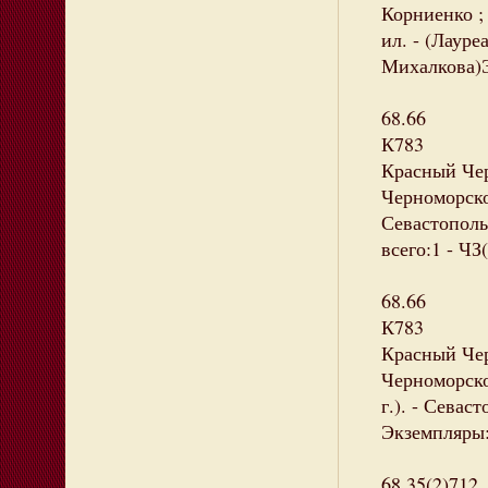
Корниенко ; 
ил. - (Лаур
Михалкова)Э
68.66
К783
Красный Чер
Черноморского
Севастополь
всего:1 - ЧЗ(
68.66
К783
Красный Чер
Черноморско
г.). - Севас
Экземпляры: 
68.35(2)712