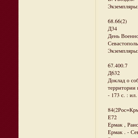
Экземпляры:
68.66(2)
Д34
День Военно
Севастополь
Экземпляры: 
67.400.7
Д632
Доклад о со
территории г
- 173 с. : и
84(2Рос=Крм
Е72
Ермак , Раи
Ермак . - Сев