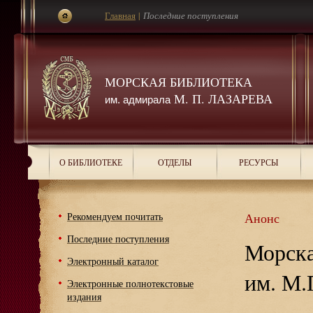
Главная
|
Последние поступления
МОРСКАЯ БИБЛИОТЕКА
М. П. ЛАЗАРЕВА
им. адмирала
О БИБЛИОТЕКЕ
ОТДЕЛЫ
РЕСУРСЫ
Рекомендуем почитать
Анонс
Последние поступления
Морска
Электронный каталог
им. М.
Электронные полнотекстовые
издания