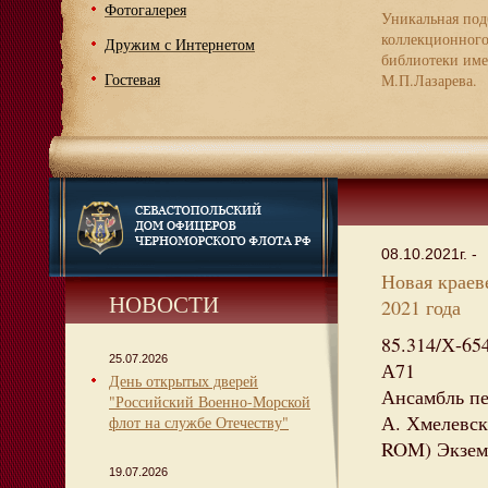
Фотогалерея
Уникальная под
коллекционног
Дружим с Интернетом
библиотеки име
Гостевая
М.П.Лазарева.
08.10.2021г. -
Новая краев
НОВОСТИ
2021 года
85.314/Х-65
25.07.2026
А71
День открытых дверей
Ансамбль пе
"Российский Военно-Морской
А. Хмелевска
флот на службе Отечеству"
ROM) Экземп
19.07.2026