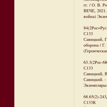
гг. / О. В. 
ВЕЧЕ, 2021. 
война) Экзем
84(2Рос=Рус
С133
Савицкий, Г
оборона / Г.
(Героическая
63.3(2Рос-6
С133
Савицкий, В
Савицкий. - 
Экземпляры:
68.65(2)-243
С133К