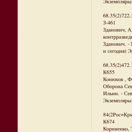
Экземпляры:
68.35(2)722.
З-461
Зданович, А
контрразвед
Зданович. - 
и сегодня) Э
68.35(2)472.
К655
Конюхов , Ф
Оборона Сев
Ильин. - Сев
Экземпляры:
84(2Рос=Крм
К674
Корниенко, Т