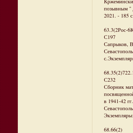
Кржемински
позывным " 
2021. - 185 
63.3(2Рос-6
С197
Сапрыков, В
Севастополь.
с.Экземпляры
68.35(2)722.
С232
Сборник мат
посвященной
в 1941-42 гг
Севастополь
Экземпляры: 
68.66(2)