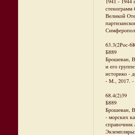
1941 - 1944
стенограмм 
Великой Оте
партизанско
Симферополь,
63.3(2Рос-6
Б889
Брошеван, 
и его группе
историко - 
- М., 2017. 
68.4(2)39
Б889
Брошеван, В
- морских ка
справочник /
Экземпляры: