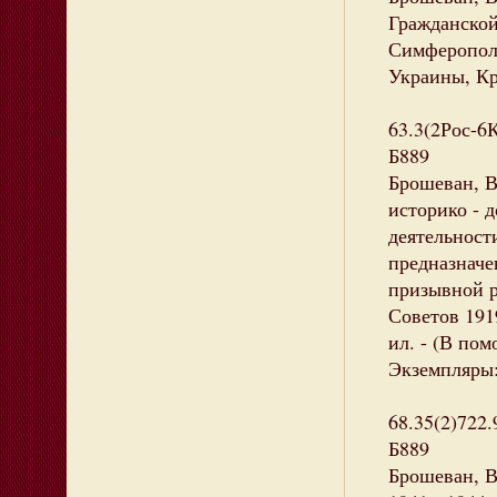
Гражданской 
Симферополь
Украины, Кр
63.3(2Рос-6
Б889
Брошеван, 
историко - 
деятельност
предназначе
призывной р
Советов 1919
ил. - (В по
Экземпляры:
68.35(2)722
Б889
Брошеван, 