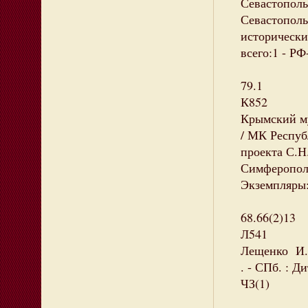
Севастополь,
Севастополь
исторический
всего:1 - Р
79.1
К852
Крымский м
/ МК Респуб
проекта С.Н
Симферополь 
Экземпляры:
68.66(2)13
Л541
Лещенко И. 
. - СПб. : Д
ЧЗ(1)