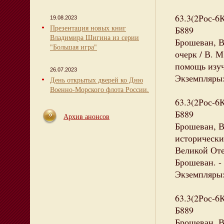
63.3(2Рос-6
19.08.2023
Презентация новых книг
Б889
Владимира Шигина из серии
Брошеван, В
"Большая игра"
очерк / В. М
помощь изу
26.07.2023
Экземпляры:
День открытых дверей ко Дню
Военно-Морского флота России.
63.3(2Рос-6
Б889
Архив анонсов
Брошеван, В
исторически
Великой Оте
Брошеван. - 
Экземпляры: 
63.3(2Рос-6
Б889
Брошеван, В