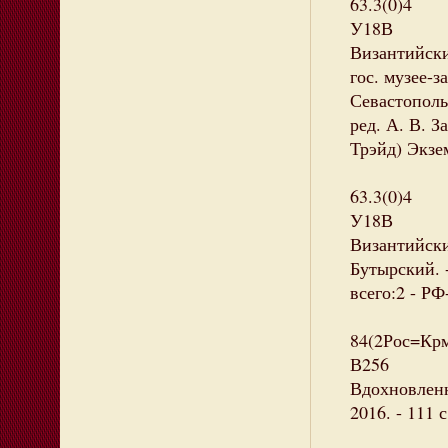
63.3(0)4
У18В
Византийски
гос. музее-з
Севастополь 
ред. А. В. З
Трэйд) Экзе
63.3(0)4
У18В
Византийски
Бутырский. -
всего:2 - РФ
84(2Рос=Кр
В256
Вдохновленн
2016. - 111 