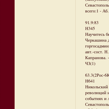
Севастополь 
всего:1 - Аб.
91.9:83
Н345
Научитесь б
Черкашина д
горгосадмин
авт.-сост. Н
Капранова. -
ЧЗ(1)
63.3(2Рос-6
Н641
Никольский 
революций и
событиях и л
Севастопольс