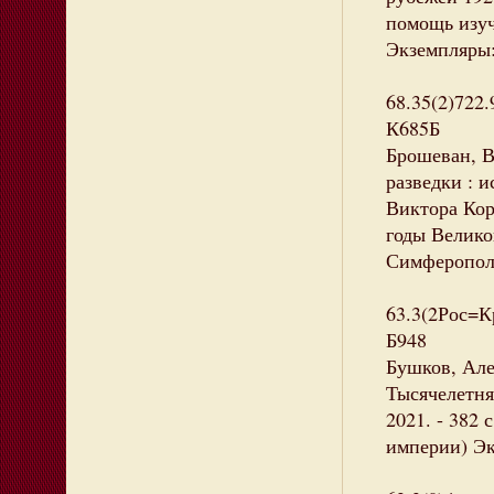
помощь изу
Экземпляры: 
68.35(2)722
К685Б
Брошеван, В
разведки : 
Виктора Кор
годы Велико
Симферополь,
63.3(2Рос=К
Б948
Бушков, Але
Тысячелетня
2021. - 382
империи) Эк