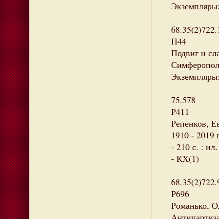
Экземпляры:
68.35(2)722.
П44
Подвиг и сла
Симферополь 
Экземпляры: 
75.578
Р411
Репенков, Е
1910 - 2019 
- 210 с. : и
- КХ(1)
68.35(2)722
Р696
Романько, О
Антипартиза