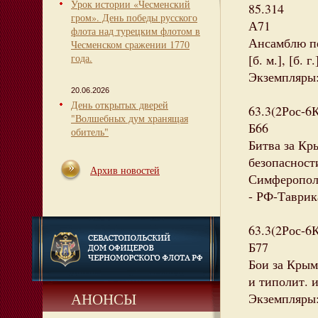
Урок истории «Чесменский
85.314
гром». День победы русского
А71
флота над турецким флотом в
Ансамблю пе
Чесменском сражении 1770
года.
[б. м.], [б. 
Экземпляры: 
20.06.2026
День открытых дверей
63.3(2Рос-6
"Волшебных дум хранящая
Б66
обитель"
Битва за Кр
безопасности
Архив новостей
Симферополь 
- РФ-Таврик
63.3(2Рос-6
Б77
Бои за Крым
и типолит. и
АНОНСЫ
Экземпляры: