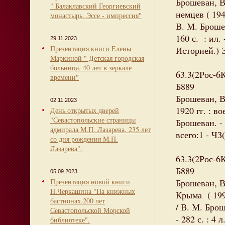
Брошеван, В
" Балаклавский Георгиевский
немцев ( 194
монастырь. Эссе - импрессия"
В. М. Броше
160 с. : ил
29.11.2023
Презентация книги Елены
Историей.) 
Маркиной " Детская городская
больница. 40 лет в зеркале
63.3(2Рос-6
времени"
Б889
Брошеван, В
02.11.2023
1920 гг. : в
День открытых дверей
"Севастопольские страницы
Брошеван. - 
адмирала М.П. Лазарева. 235 лет
всего:1 - ЧЗ(
со дня рождения М.П.
Лазарева".
63.3(2Рос-6
Б889
05.09.2023
Презентация новой книги
Брошеван, В
Н.Черкашина "На книжных
Крыма ( 199
бастионах.200 лет
/ В. М. Бро
Севастопольской Морской
- 282 с. : 4 
библиотеке".