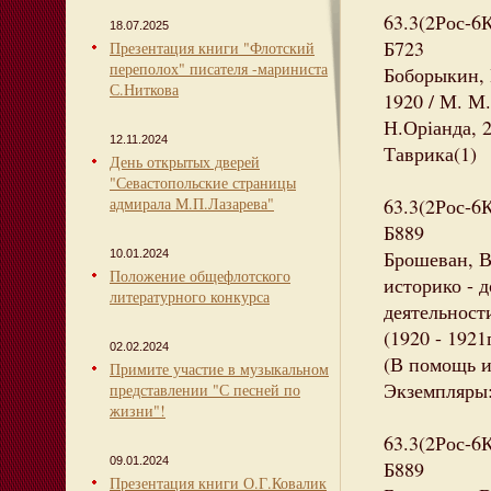
63.3(2Рос-6
18.07.2025
Б723
Презентация книги "Флотский
переполох" писателя -мариниста
Боборыкин,
С.Ниткова
1920 / М. М
Н.Оріанда, 2
12.11.2024
Таврика(1)
День открытых дверей
"Севастопольские страницы
адмирала М.П.Лазарева"
63.3(2Рос-6
Б889
Брошеван, В
10.01.2024
Положение общефлотского
историко - 
литературного конкурса
деятельност
(1920 - 1921
02.02.2024
(В помощь 
Примите участие в музыкальном
Экземпляры:
представлении "С песней по
жизни"!
63.3(2Рос-6
09.01.2024
Б889
Презентация книги О.Г.Ковалик