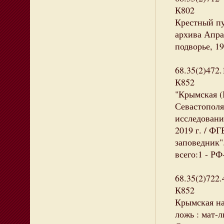
К802
Крестный пу
архива Апра
подворье, 19
68.35(2)472.
К852
"Крымская (
Севастополя
исследовани
2019 г. / Ф
заповедник".
всего:1 - Р
68.35(2)722.
К852
Крымская на
ложь : мат-