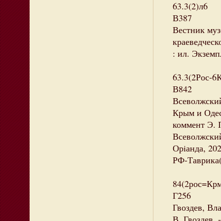
63.3(2)л6
В387
Вестник муз
краеведческо
: ил. Экземп
63.3(2Рос-6
В842
Всеволжский
Крым и Одесс
коммент Э. 
Всеволжский
Орiанда, 202
РФ-Таврика(
84(2рос=Крм
Г256
Гвоздев, Вл
В. Гвоздев. 