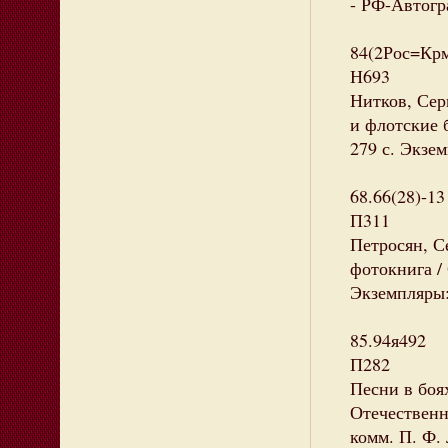
- РФ-Автогр
84(2Рос=Кр
Н693
Нитков, Сер
и флотские б
279 с. Экзем
68.66(28)-13
П311
Петросян, С
фотокнига / 
Экземпляры:
85.94я492
П282
Песни в боя
Отечественно
комм. П. Ф. 