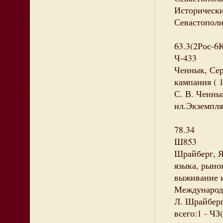
Исторически
Севастополиа
63.3(2Рос-6
Ч-433
Ченнык, Сер
кампания ( 1
С. В. Ченнык
ил.Экземпля
78.34
Ш853
Шрайберг, Я
языка, рыно
выживание и
Международ
Л. Шрайберг
всего:1 - ЧЗ(