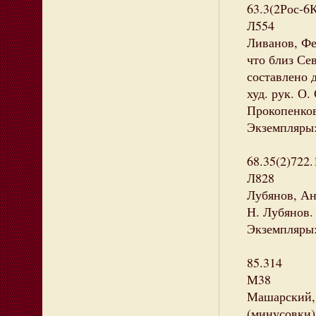
63.3(2Рос-6
Л554
Ливанов, Фе
что близ Се
составлено 
худ. рук. О.
Прокопенков 
Экземпляры:
68.35(2)722.
Л828
Лубянов, Ан
Н. Лубянов. 
Экземпляры:
85.314
М38
Машарский, 
(минусовки)