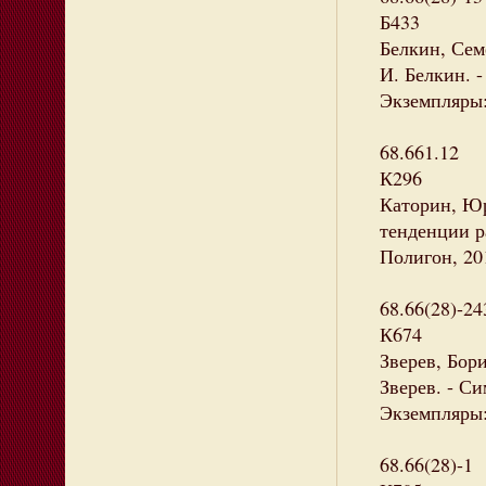
Б433
Белкин, Сем
И. Белкин. - 
Экземпляры: 
68.661.12
К296
Каторин, Юр
тенденции ра
Полигон, 201
68.66(28)-24
К674
Зверев, Бор
Зверев. - Си
Экземпляры:
68.66(28)-1