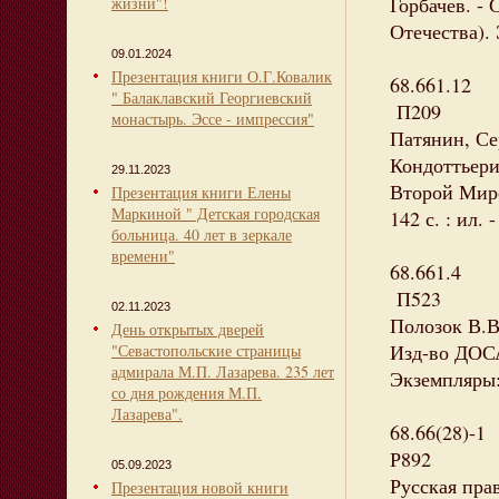
Горбачев. - С
жизни"!
Отечества). 
09.01.2024
Презентация книги О.Г.Ковалик
68.661.12
" Балаклавский Георгиевский
П209
монастырь. Эссе - импрессия"
Патянин, Се
Кондоттьери 
29.11.2023
Второй Миро
Презентация книги Елены
Маркиной " Детская городская
142 с. : ил.
больница. 40 лет в зеркале
времени"
68.661.4
П523
02.11.2023
Полозок В.В.
День открытых дверей
Изд-во ДОСА
"Севастопольские страницы
адмирала М.П. Лазарева. 235 лет
Экземпляры: 
со дня рождения М.П.
Лазарева".
68.66(28)-1
Р892
05.09.2023
Русская прав
Презентация новой книги