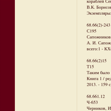
кораблей Се
В.К. Борисов,
Экземпляры: 
68.66(2)-243
С195
Сапожников,
А. И. Сапожн
всего:1 - КХ
68.66(2)15
Т15
Таким было 
Книга 1 / ре
2013. - 159 
68.661.12
Ч-653
Черников, И