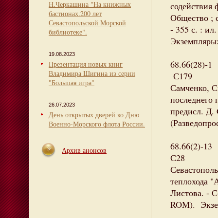
Н.Черкашина "На книжных
содействия 
бастионах.200 лет
Общество ; с
Севастопольской Морской
- 355 с. : ил
библиотеке".
Экземпляры:
19.08.2023
68.66(28)-1
Презентация новых книг
Владимира Шигина из серии
С179
"Большая игра"
Самченко, С
последнего п
26.07.2023
предисл. Д. 
День открытых дверей ко Дню
(Разведопрос
Военно-Морского флота России.
68.66(2)-13
Архив анонсов
С28
Севастополь
теплохода "А
Листова. - С
ROM). Экзем