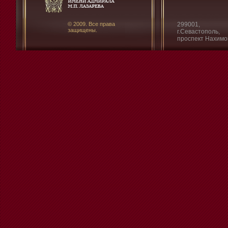
© 2009. Все права
299001,
защищены.
г.Севастополь,
проспект Нахимо