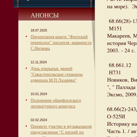
на море). Эк
АНОНСЫ
68.66(28)-1
М151
18.07.2025
Макареев, М
Презентация книги "Флотский
история Чер
переполох" писателя -мариниста
С.Ниткова
2003. - 24 с
12.11.2024
68.661.12
День открытых дверей
Н731
"Севастопольские страницы
Новиков, Ви
адмирала М.П.Лазарева"
", " Паллада
Эксмо, 2009.
10.01.2024
Положение общефлотского
литературного конкурса
68.66(2)-243
О-525И
02.02.2024
Историку на
Примите участие в музыкальном
Часть 1. / ав
представлении "С песней по