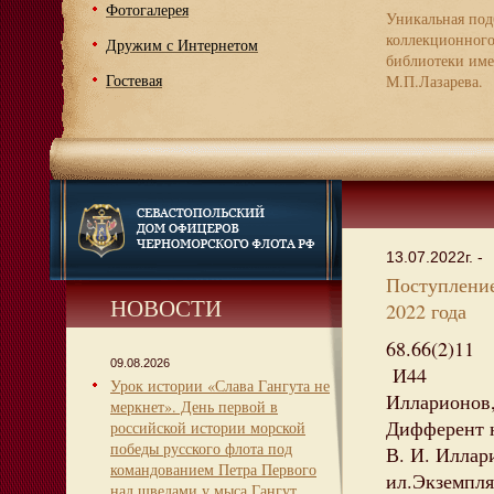
Фотогалерея
Уникальная под
коллекционног
Дружим с Интернетом
библиотеки име
Гостевая
М.П.Лазарева.
13.07.2022г. -
Поступление
НОВОСТИ
2022 года
68.66(2)11
09.08.2026
И44
Урок истории «Слава Гангута не
Илларионов,
меркнет». День первой в
Дифферент н
российской истории морской
победы русского флота под
В. И. Иллари
командованием Петра Первого
ил.Экземпляр
над шведами у мыса Гангут