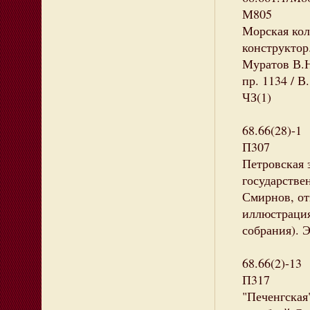
М805
Морская кол
конструктор.
Муратов В.Н
пр. 1134 / В
ЧЗ(1)
68.66(28)-1
П307
Петровская 
государстве
Смирнов, от
иллюстрация,
собрания). Э
68.66(2)-13
П317
"Печенгская