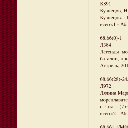
К891
Кузнецов, Н
Кузнецов. -
всего:1 - Аб.
68.66(0)-1
Л384
Легенды мор
баталии, пр
Астрель, 201
68.66(28)-24
Л972
Лялина Мари
мореплавател
с. : ил. - (
всего:2 - Аб
68.661.1/М8