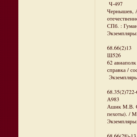
Ч-497
Чернышев, А
отечественн
СПб. : Гуман
Экземпляры: 
68.66(2)13
Ш526
62 авиаполк
справка / со
Экземпляры:
68.35(2)722-
А983
Ашик М.В. С
пехоты). / М.
Экземпляры: 
68.66(28)-13