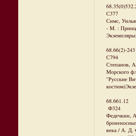
68.35(0)532.
С377
Симс, Уильям
- М. : Принц
Экземпляры: 
68.66(2)-243
С794
Степанов, А
Морского фло
"Русские Вит
костюм)Экзе
68.661.12
Ф324
Федечкин, А
броненосных
века / А. Д.