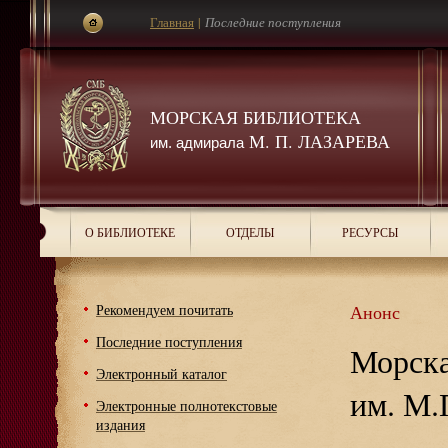
Главная
|
Последние поступления
МОРСКАЯ БИБЛИОТЕКА
М. П. ЛАЗАРЕВА
им. адмирала
О БИБЛИОТЕКЕ
ОТДЕЛЫ
РЕСУРСЫ
Рекомендуем почитать
Анонс
Последние поступления
Морска
Электронный каталог
им. М.
Электронные полнотекстовые
издания