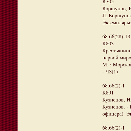
К705
Коршунов, 
Л. Коршунов
Экземпляры: 
68.66(28)-13
К803
Крестьянино
первой миров
М. : Морской
- ЧЗ(1)
68.66(2)-1
К891
Кузнецов, Н
Кузнецов. - 
офицера). Эк
68.66(2)-1