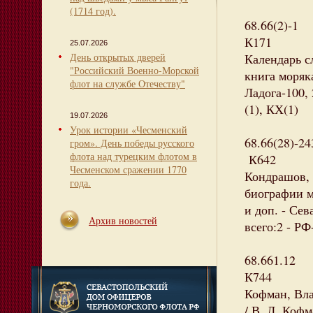
(1714 год).
68.66(2)-1
К171
25.07.2026
День открытых дверей
Календарь с
"Российский Военно-Морской
книга моряк
флот на службе Отечеству"
Ладога-100, 
(1), КХ(1)
19.07.2026
Урок истории «Чесменский
68.66(28)-24
гром». День победы русского
флота над турецким флотом в
К642
Чесменском сражении 1770
Кондрашов, 
года.
биографии мо
и доп. - Сев
Архив новостей
всего:2 - РФ
68.661.12
К744
Кофман, Вл
/ В. Л. Кофма