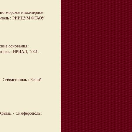
нно-морское инженерное
астополь : РИИЦУМ ФГАОУ
ские основания :
ополь : ИРИАЛ, 2021. -
 - Се6вастополь : Белый
Крыма. - Симферополь :