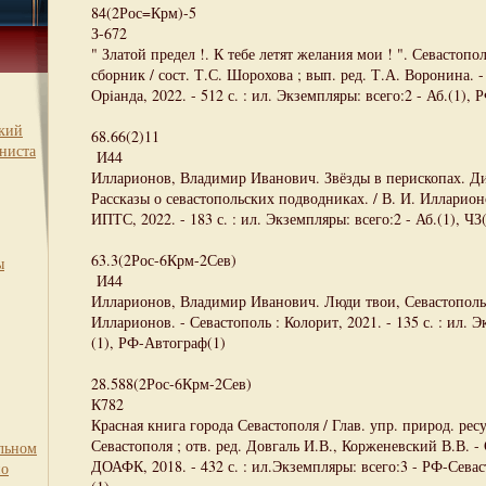
84(2Рос=Крм)-5
З-672
" Златой предел !. К тебе летят желания мои ! ". Севастоп
сборник / сост. Т.С. Шорохова ; вып. ред. Т.А. Воронина. 
Орiанда, 2022. - 512 с. : ил. Экземпляры: всего:2 - Аб.(1),
ский
68.66(2)11
ниста
И44
Илларионов, Владимир Иванович. Звёзды в перископах. Д
Рассказы о севастопольских подводниках. / В. И. Илларион
ИПТС, 2022. - 183 с. : ил. Экземпляры: всего:2 - Аб.(1), ЧЗ
63.3(2Рос-6Крм-2Сев)
ы
И44
Илларионов, Владимир Иванович. Люди твои, Севастополь. 
Илларионов. - Севастополь : Колорит, 2021. - 135 с. : ил. Э
(1), РФ-Автограф(1)
28.588(2Рос-6Крм-2Сев)
К782
Красная книга города Севастополя / Глав. упр. природ. рес
Севастополя ; отв. ред. Довгаль И.В., Корженевский В.В. -
льном
ДОАФК, 2018. - 432 с. : ил.Экземпляры: всего:3 - РФ-Севас
по