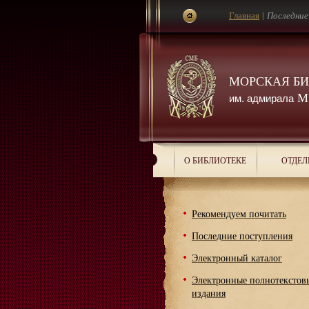
Главная
|
Последние
МОРСКАЯ Б
М.
им. адмирала
О БИБЛИОТЕКЕ
ОТДЕЛ
Рекомендуем почитать
Последние поступления
Электронный каталог
Электронные полнотекстов
издания