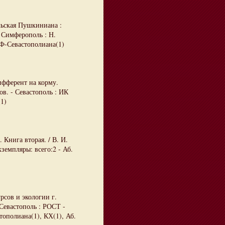
ольская Пушкиниана :
- Симферополь : Н.
 РФ-Севастополиана(1)
ифферент на корму.
ов. - Севастополь : ИК
(1)
Книга вторая. / В. И.
кземпляры: всего:2 - Аб.
урсов и экологии г.
 Севастополь : РОСТ -
тополиана(1), КХ(1), Аб.