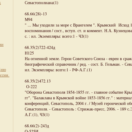
х
Севастополиана(1)
68.66(28)-13
М94
" ... Мы уходили за море с Врангелем ". Крымский Исход 1
воспоминания / сост., вступ. ст. и коммент. Н.А. Кузнецова.
с. : ил. Экземпляры: всего:1 - ЧЗ(1)
ии
68.35(2)722-424д
Н125
На огненной земле. Герои Советского Союза - евреи в сраж
биографический справочник / ред. - сост. Б. Гельман. - Севас
Дню
ил. Экземпляры: всего:1 - РФ-А.Г.(1)
ссии.
68.35(2)472.13
О-222
"Оборона Севастополя 1854-1855 гг. - главное событие Кр
гг". "Балаклава в Крымской войне 1853-1856 гг." : матери
конференций, Севастополь, 2004 г. / Музей героической о
Севастополя. - Севастополь : Стрижак-пресс, 2006. - 189 с.
А.Г.(1), ЧЗ(1)
68.66(2)-243д
О-525И