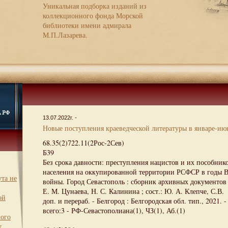
Уникальная подборка изданий из
коллекционного фонда Морской
библиотеки имени адмирала
М.П.Лазарева.
13.07.2022г. -
Новые поступления краеведческой литературы в январе-июн
68.35(2)722.11(2Рос-2Сев)
Б39
Без срока давности: преступления нацистов и их пособник
населения на оккупированной территории РСФСР в годы 
та не
войны. Город Севастополь : сборник архивных документов 
Е. М. Цунаева, Н. С. Калинина ; сост.: Ю. А. Клепче, С.В. 
ой
доп. и перераб. - Белгород : Белгородская обл. тип., 2021. -
всего:3 - РФ-Севастополиана(1), ЧЗ(1), Аб.(1)
вого
т