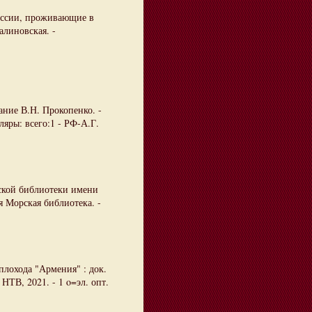
оссии, проживающие в
алиновская. -
ание В.Н. Прокопенко. -
ляры: всего:1 - РФ-А.Г.
ской библиотеки имени
ая Морская библиотека. -
плохода "Армения" : док.
 НТВ, 2021. - 1 o=эл. опт.