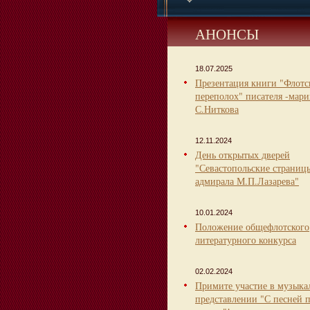
АНОНСЫ
18.07.2025
Презентация книги "Флот
переполох" писателя -мари
С.Ниткова
12.11.2024
День открытых дверей
"Севастопольские страниц
адмирала М.П.Лазарева"
10.01.2024
Положение общефлотского
литературного конкурса
02.02.2024
Примите участие в музыка
представлении "С песней 