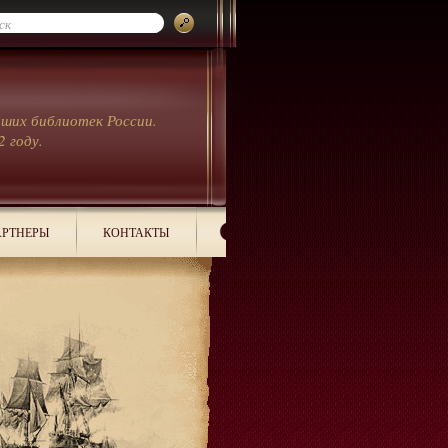
йших библиотек России.
2 году.
РТНЕРЫ
КОНТАКТЫ