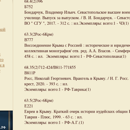
68.4(2)396
Б752
Бондарчук, Владимир Ильич. Севастопольское высшее вое
училище. Выпуск за выпуском. / В. И. Бондарчук. - Сев
ВО " СГУ ", 2017. - 312 с. : ил.Экземпляры: всего:1 - ЧЗ(1)
кой
63.3(2Рос-6Крм)
В777
Воссоединение Крыма с Россией : исторические и юридиче
коллективная монография/ отв. ред. А.А. Власов. - Симфер
й
458 с. : ил. Экземпляры: всего:1 - РФ-Севастополиана(1)
го
м в
68.35(2)712-424/В811-771855
0
В811Р
Росс, Николай Георгиевич. Врангель в Крыму. / Н. Г. Росс.
крест, 2020. - 393 с. : ил.
Экземпляры: всего:1 - РФ-Таврика(1)
63.5(2Рос-6Крм)
Е221
Евреи в Крыму. Краткий очерк истории иудейских общин 
Таврия - Плюс, 1999. - 63 с. : ил.
Экземпляры: всего:1 - РФ-А.Г.(1)