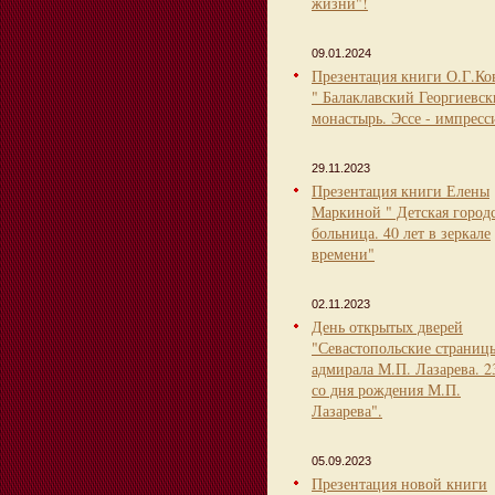
жизни"!
09.01.2024
Презентация книги О.Г.Ко
" Балаклавский Георгиевс
монастырь. Эссе - импресс
29.11.2023
Презентация книги Елены
Маркиной " Детская город
больница. 40 лет в зеркале
времени"
02.11.2023
День открытых дверей
"Севастопольские страниц
адмирала М.П. Лазарева. 2
со дня рождения М.П.
Лазарева".
05.09.2023
Презентация новой книги