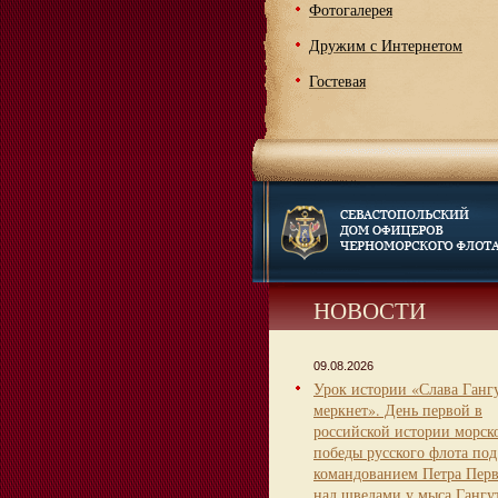
Фотогалерея
Дружим с Интернетом
Гостевая
НОВОСТИ
09.08.2026
Урок истории «Слава Гангу
меркнет». День первой в
российской истории морск
победы русского флота под
командованием Петра Пер
над шведами у мыса Гангу