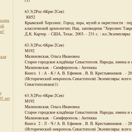
(1)
63.3(2Рос-6Крм-2Сев)
К852
валик
Крымский Херсонес. Город, хора, музей и окрестности : пер.
кий
классической археологии; Нац. заповедник "Херсонес Таври
ия"
Д.К. Картер. - США, Техас, 2003. - 231 с. : ил.Экземпляры: 
63.3(2Рос-6Крм-2Сев)
М192
Малиновская, Ольга Ивановна
ская
Старое городское кладбище Севастополя. Народы, имена и с
Малиновская. - Симферополь : Антиква
Книга 1 : А - К / А. В. Ефимов , В. В. Крестьянников . - 2020
(Исторический некрополь Севастополя) Экземпляры: всего:
Севастополиана(1)
ы
63.3(2Рос-6Крм-2Сев)
35 лет
М192
Малиновская, Ольга Ивановна
Старое городское кладбище Севастополя. Народы, имена и с
Малиновская. - Симферополь : Антиква
Книга 2 : Л - Ч / А. В. Ефимов , В. В. Крестьянников . - 2021
(Исторический некрополь Севастополя) Экземпляры: всего: