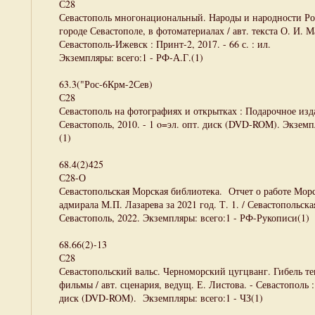
С28
Севастополь многонациональный. Народы и народности Р
городе Севастополе, в фотоматериалах / авт. текста О. И. М
Севастополь-Ижевск : Принт-2, 2017. - 66 с. : ил.
Экземпляры: всего:1 - РФ-А.Г.(1)
63.3("Рос-6Крм-2Сев)
С28
Севастополь на фотографиях и открытках : Подарочное изд
Севастополь, 2010. - 1 o=эл. опт. диск (DVD-ROM). Экземп
(1)
68.4(2)425
С28-О
Севастопольская Морская библиотека. Отчет о работе Мор
адмирала М.П. Лазарева за 2021 год. Т. 1. / Севастопольск
Севастополь, 2022. Экземпляры: всего:1 - РФ-Рукописи(1)
68.66(2)-13
С28
Севастопольский вальс. Черноморский цугцванг. Гибель те
фильмы / авт. сценария, ведущ. Е. Листова. - Севастополь :
диск (DVD-ROM). Экземпляры: всего:1 - ЧЗ(1)