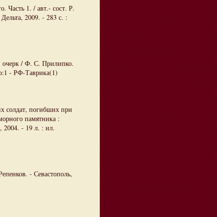
Часть 1. / авт.- сост. Р.
Дельта, 2009. - 283 с. :
 очерк / Ф. С. Прилипко.
о:1 - РФ-Таврика(1)
их солдат, погибших при
морного памятника :
004. - 19 л. : ил.
Репенков. - Севастополь,