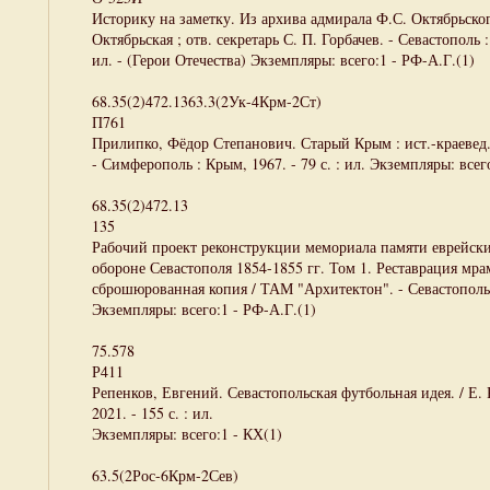
Историку на заметку. Из архива адмирала Ф.С. Октябрьского. 
Октябрьская ; отв. секретарь С. П. Горбачев. - Севастополь : 
ил. - (Герои Отечества) Экземпляры: всего:1 - РФ-А.Г.(1)
68.35(2)472.1363.3(2Ук-4Крм-2Ст)
П761
Прилипко, Фёдор Степанович. Старый Крым : ист.-краевед.
- Симферополь : Крым, 1967. - 79 с. : ил. Экземпляры: всег
68.35(2)472.13
135
Рабочий проект реконструкции мемориала памяти еврейск
обороне Севастополя 1854-1855 гг. Том 1. Реставрация мра
сброшюрованная копия / ТАМ "Архитектон". - Севастополь, 2
Экземпляры: всего:1 - РФ-А.Г.(1)
75.578
Р411
Репенков, Евгений. Севастопольская футбольная идея. / Е. 
2021. - 155 с. : ил.
Экземпляры: всего:1 - КХ(1)
63.5(2Рос-6Крм-2Сев)