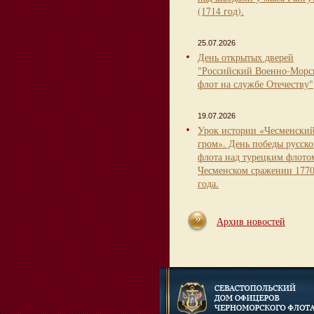
(1714 год).
25.07.2026
День открытых дверей
"Российский Военно-Морс
флот на службе Отечеству"
19.07.2026
Урок истории «Чесменски
гром». День победы русско
флота над турецким флото
Чесменском сражении 177
года.
Архив новостей