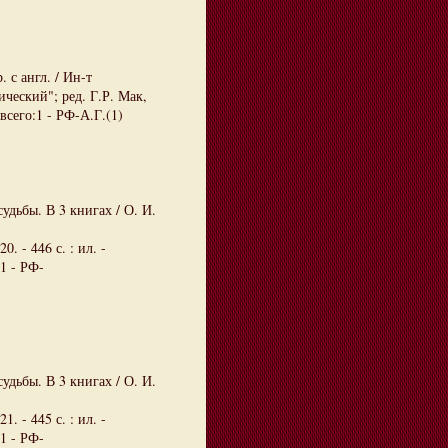
 с англ. / Ин-т
ческий"; ред. Г.Р. Мак,
всего:1 - РФ-А.Г.(1)
удьбы. В 3 книгах / О. И.
. - 446 с. : ил. -
1 - РФ-
удьбы. В 3 книгах / О. И.
. - 445 с. : ил. -
1 - РФ-