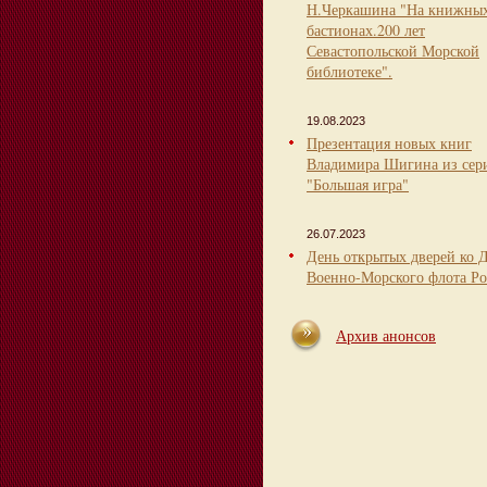
Н.Черкашина "На книжны
бастионах.200 лет
Севастопольской Морской
библиотеке".
19.08.2023
Презентация новых книг
Владимира Шигина из сер
"Большая игра"
26.07.2023
День открытых дверей ко 
Военно-Морского флота Ро
Архив анонсов