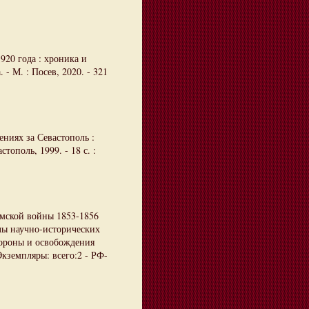
920 года : хроника и
 - М. : Посев, 2020. - 321
ениях за Севастополь :
тополь, 1999. - 18 с. :
ымской войны 1853-1856
алы научно-исторических
бороны и освобождения
Экземпляры: всего:2 - РФ-