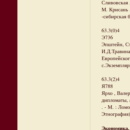
Сливовская ,
М. Крисань .
-сибирская 
63.3(0)4
Э736
Эпштейн, Сти
И.Д.Травина
Европейского
с.Экземпляры
63.3(2)4
Я788
Ярхо , Вале
дипломаты, 
. - М. : Лом
Этнография)
Экономика.