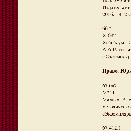
Владимирович
Издательски
2016. - 412 
66.5
Х-682
Хобсбаум, Эр
А.А.Васильев
с.Экземпляры
Право. Юри
67.0я7
М211
Малько, Але
методическое
сЭкземпляры:
67.412.1