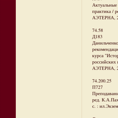
Актуальные 
практика / р
АЭТЕРНА, 20
74.58
Д183
Данильченко
рекомендац
курса "Исто
российских в
АЭТЕРНА, 20
74.200.25
П727
Преподавани
ред. К.А.Па
с. : ил.Экзе