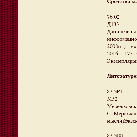
Средства м
76.02
Д183
Данильченко
информацион
2008гг.) : 
2016. - 177 с
Экземпляры: 
Литературо
83.3Р1
М52
Мережковски
С. Мережковс
мысли)Экзем
83.3(0)