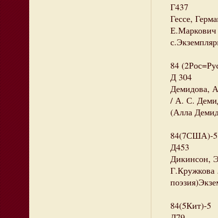
Г437
Гессе, Герма
Е.Маркович 
с.Экземпляры
84 (2Рос=Ру
Д 304
Демидова, А
/ А. С. Деми
(Алла Демид
84(7США)-5
Д453
Дикинсон, Эм
Г.Кружкова .
поэзия)Экзем
84(5Кит)-5
Д79