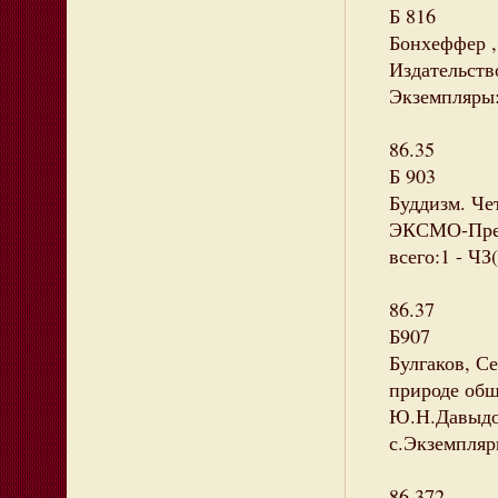
Б 816
Бонхеффер , 
Издательство
Экземпляры: 
86.35
Б 903
Буддизм. Че
ЭКСМО-Пресс
всего:1 - ЧЗ(
86.37
Б907
Булгаков, С
природе общ
Ю.Н.Давыдова
с.Экземпляры
86.372