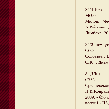
84(4Пол)
М606
Милош, Чесл
А.Ройтмана;
Лимбаха, 201
84(2Рос=Рус
С603
Соловьев , В
СПб. : Диама
84(5Яп)-4
С752
Средневекова
Н.И.Конрада
2009. - 656
всего:1 - ЧЗ(