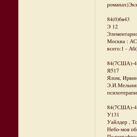
романах)Экз
84(0)6я43
Э 12
Элементарно,
Москва : АСТ
всего:1 - Аб(
84(7США)-4
Я517
Ялом, Ирвин
Э.И.Мельник.
психотерапи
84(7США)-4
У131
Уайлдер , Т
Небо-моя оби
Полиграфизда