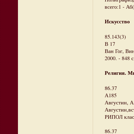
всего:1 - Аб(
Искусство
85.143(3)
В 17
Ван Гог, Вин
2000. - 848 
Религия. М
86.37
А185
Августин, А
Августин,вс
РИПОЛ класс
86.37