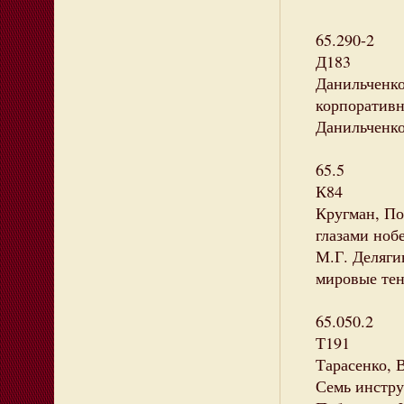
65.290-2
Д183
Данильченко
корпоративн
Данильченко.
65.5
К84
Кругман, По
глазами нобе
М.Г. Делягин
мировые тен
65.050.2
Т191
Тарасенко, 
Семь инстру