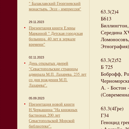
" Балаклавский Георгиевский
монастырь. Эссе - импрессия"
63.3(2)4
Б613
29.11.2023
Биллингтон,
Презентация книги Елены
Середина XV
Маркиной " Детская городская
Ломоносовъ, 
больница. 40 лет в зеркале
времени"
Этнография)
02.11.2023
63.3(2)52
День открытых дверей
Б 725
"Севастопольские страницы
Боброфф, Ро
адмирала М.П. Лазарева. 235 лет
со дня рождения М.П.
Черноморски
Лазарева".
А. - Бостон -
(Современна
05.09.2023
Презентация новой книги
63.3(4Гре)
Н.Черкашина "На книжных
Г34
бастионах.200 лет
Севастопольской Морской
Геноцид грек
библиотеке".