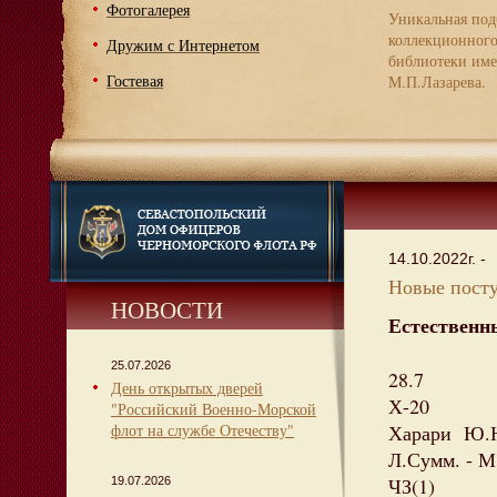
Фотогалерея
Уникальная под
коллекционног
Дружим с Интернетом
библиотеки име
Гостевая
М.П.Лазарева.
14.10.2022г. -
Новые посту
НОВОСТИ
Естественн
25.07.2026
28.7
День открытых дверей
Х-20
"Российский Военно-Морской
флот на службе Отечеству"
Харари Ю.Н. 
Л.Сумм. - М.
ЧЗ(1)
19.07.2026