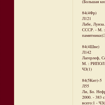
(Большая кн
84(4Фр)
Л121
Лабе, Луиза
СССР. - М. :
памятники)Э
84(4Шве)
Л142
Лагерлеф, С
М. : РИПОЛ к
ЧЗ(1)
84(5Кит)-5
Л55
Ли, Бо. Нефр
2000. - 383 
всего:1 - ЧЗ(