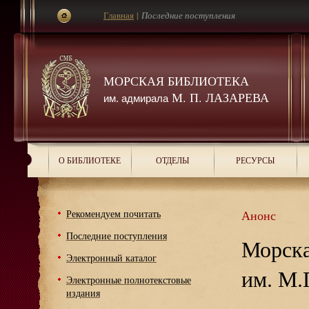
Главная
|
Последние поступления
МОРСКАЯ БИБЛИОТЕКА
М. П. ЛАЗАРЕВА
им. адмирала
О БИБЛИОТЕКЕ
ОТДЕЛЫ
РЕСУРСЫ
Рекомендуем почитать
Анонс
Последние поступления
Морска
Электронный каталог
им. М.
Электронные полнотекстовые
издания