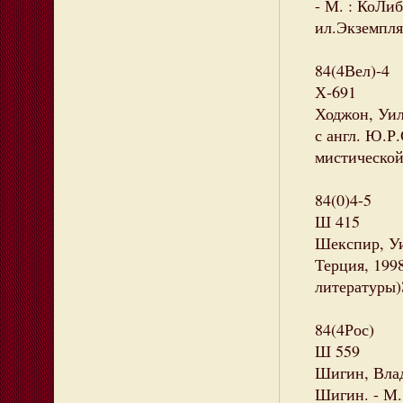
- М. : КоЛиб
ил.Экземпляр
84(4Вел)-4
Х-691
Ходжон, Уил
с англ. Ю.Р.
мистической
84(0)4-5
Ш 415
Шекспир, Уил
Терция, 1998
литературы)
84(4Рос)
Ш 559
Шигин, Влад
Шигин. - М. 