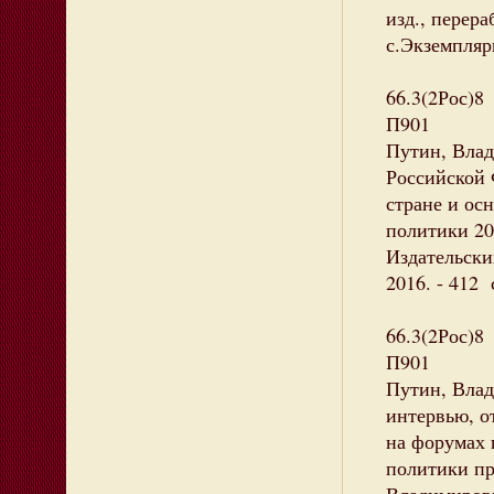
изд., перер
с.Экземпляры
66.3(2Рос)8
П901
Путин, Влад
Российской
стране и ос
политики 200
Издательски
2016. - 412 
66.3(2Рос)8
П901
Путин, Влад
интервью, о
на форумах 
политики пр