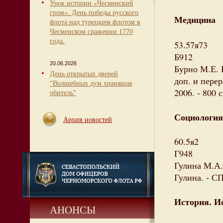
Урок истории «Чесменский
гром». День победы русского
Медицина
флота над турецким флотом в
Чесменском сражении 1770
года.
53.57я73
Б912
20.06.2026
Бурно М.Е. К
День открытых дверей
доп. и перер
"Волшебных дум хранящая
2006. - 800 
обитель"
Социология
Архив новостей
60.5я2
Г948
Гулина М.А.
Гулина. - СП
История. И
АНОНСЫ