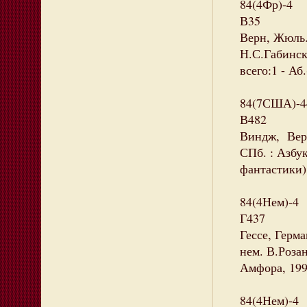
84(4Фр)-4
В35
Верн, Жюль. 
Н.С.Габинск
всего:1 - Аб.
84(7США)-4
В482
Виндж, Верно
СПб. : Азбук
фантастики)
84(4Нем)-4
Г437
Гессе, Герма
нем. В.Роза
Амфора, 1999
84(4Нем)-4