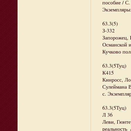
пособие / С.
Экземпляры: 
63.3(5)
З-332
Запорожец, 
Османской и
Кучково поле
63.3(5Туц)
К415
Кинросс, Ло
Сулеймана Ве
с. Экземпляр
63.3(5Туц)
Л 36
Леви, Гюнте
реальность 