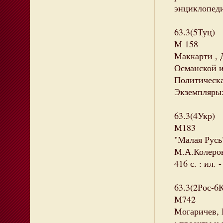
энциклопедия
63.3(5Туц)
М 158
Маккарти , 
Османской и
Политическая
Экземпляры: 
63.3(4Укр)
М183
"Малая Русь
М.А.Колерова
416 с. : ил.
63.3(2Рос-6
М742
Могаричев,