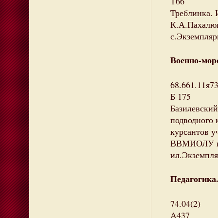
Т66
Треблинка. 
К.А.Пахалюк.
с.Экземпляры
Военно-мор
68.661.11я7
Б 175
Базилевский
подводного 
курсантов уч
ВВМИОЛУ им.
ил.Экземпляр
Педагогика.
74.04(2)
А437