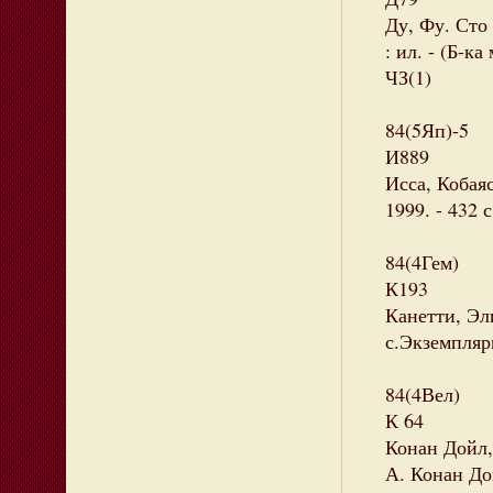
Ду, Фу. Сто 
: ил. - (Б-к
ЧЗ(1)
84(5Яп)-5
И889
Исса, Кобаяс
1999. - 432 
84(4Гем)
К193
Канетти, Эли
с.Экземпляры
84(4Вел)
К 64
Конан Дойл,
А. Конан Дой