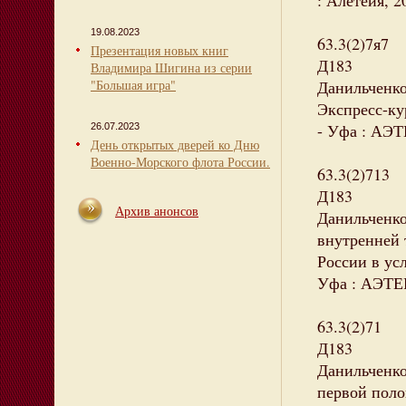
: Алетейя, 2
19.08.2023
63.3(2)7я7
Презентация новых книг
Д183
Владимира Шигина из серии
"Большая игра"
Данильченко
Экспресс-ку
- Уфа : АЭТЕ
26.07.2023
День открытых дверей ко Дню
Военно-Морского флота России.
63.3(2)713
Д183
Архив анонсов
Данильченко
внутренней 
России в усл
Уфа : АЭТЕР
63.3(2)71
Д183
Данильченко
первой поло