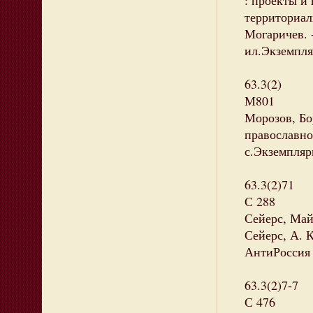
: проекты и
территориал
Могаричев. 
ил.Экземпляр
63.3(2)
М801
Морозов, Бо
православной
с.Экземпляры
63.3(2)71
С 288
Сейерс, Май
Сейерс, А. К
АнтиРоссия 
63.3(2)7-7
С 476