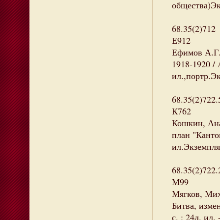
общества)Эк
68.35(2)712
Е912
Ефимов А.Г.
1918-1920 / 
ил.,портр.Эк
68.35(2)722.
К762
Кошкин, Ана
план "Канток
ил.Экземпляр
68.35(2)722.
М99
Мягков, Мих
Битва, изме
с. : 24л. ил