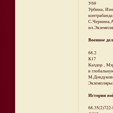
У69
Урбина, Иэн
контрабанда 
С.Чернина,А
ил.Экземпляр
Военное дел
68.2
К17
Калдор , Мэ
в глобальную
М.Дондуковск
Экземпляры: 
История вой
68.35(2)722-