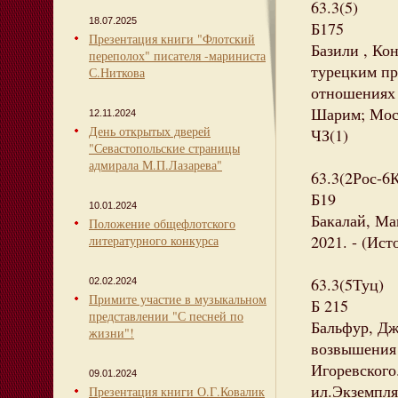
63.3(5)
18.07.2025
Б175
Презентация книги "Флотский
Базили , Ко
переполох" писателя -мариниста
турецким пр
С.Ниткова
отношениях 
Шарим; Мосты
12.11.2024
День открытых дверей
ЧЗ(1)
"Севастопольские страницы
адмирала М.П.Лазарева"
63.3(2Рос-6
Б19
10.01.2024
Бакалай, Ма
Положение общефлотского
2021. - (Ист
литературного конкурса
63.3(5Туц)
02.02.2024
Примите участие в музыкальном
Б 215
представлении "С песней по
Бальфур, Дж
жизни"!
возвышения д
Игоревского.
09.01.2024
ил.Экземпляр
Презентация книги О.Г.Ковалик