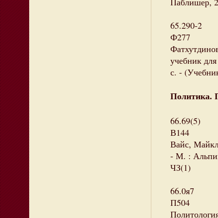
Паблишер, 20
65.290-2
Ф277
Фатхутдинов
учебник для 
с. - (Учебни
Политика. 
66.69(5)
В144
Вайс, Майкл.
- М. : Альпи
ЧЗ(1)
66.0я7
П504
Политология 