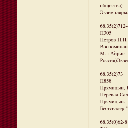
общества)
Экземпляры: 
68.35(2)712
П305
Петров П.П.
Воспоминани
М. : Айрис -
Россия)Экзем
68.35(2)73
П858
Прямицын, В
Перевал Сал
Прямицын. - 
Бестселлер "
68.35(0)62-8