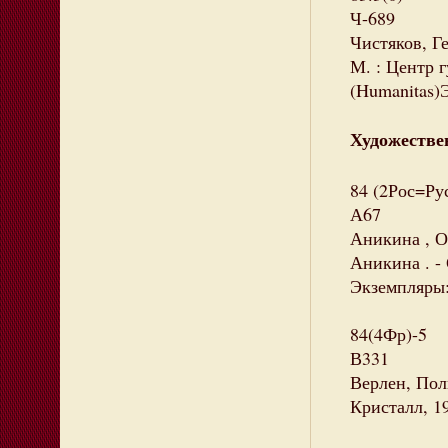
Ч-689
Чистяков, Ге
М. : Центр г
(Humanitas)Э
Художестве
84 (2Рос=Ру
А67
Аникина , Ол
Аникина . - 
Экземпляры: 
84(4Фр)-5
В331
Верлен, Поль
Кристалл, 19