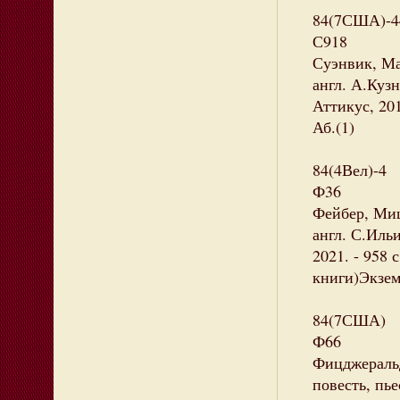
84(7США)-4
С918
Суэнвик, Ма
англ. А.Куз
Аттикус, 20
Аб.(1)
84(4Вел)-4
Ф36
Фейбер, Миш
англ. С.Иль
2021. - 958 
книги)Экземп
84(7США)
Ф66
Фицджеральд
повесть, пье