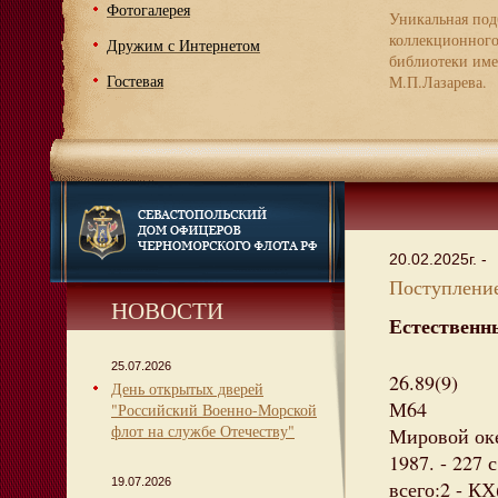
Фотогалерея
Уникальная под
коллекционног
Дружим с Интернетом
библиотеки име
Гостевая
М.П.Лазарева.
20.02.2025г. -
Поступление
НОВОСТИ
Естественн
25.07.2026
26.89(9)
День открытых дверей
М64
"Российский Военно-Морской
флот на службе Отечеству"
Мировой оке
1987. - 227 
19.07.2026
всего:2 - КХ