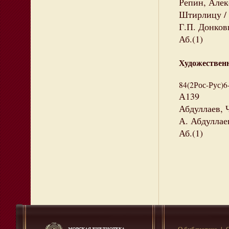
Репин, Алек
Штирлицу / А
Г.П. Донковц
Аб.(1)
Художествен
84(2Рос-Рус)6
А139
Абдуллаев, 
А. Абдуллаев
Аб.(1)