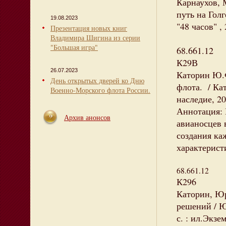
Карнаухов, 
путь на Гол
19.08.2023
"48 часов" ,
Презентация новых книг
Владимира Шигина из серии
"Большая игра"
68.661.12
К29В
26.07.2023
Каторин Ю.Ф
День открытых дверей ко Дню
флота. / Ка
Военно-Морского флота России.
наследие, 20
Аннотация: 
Архив анонсов
авианосцев 
создания ка
характерист
68.661.12
К296
Каторин, Ю
решений / Ю.
с. : ил.Экзе