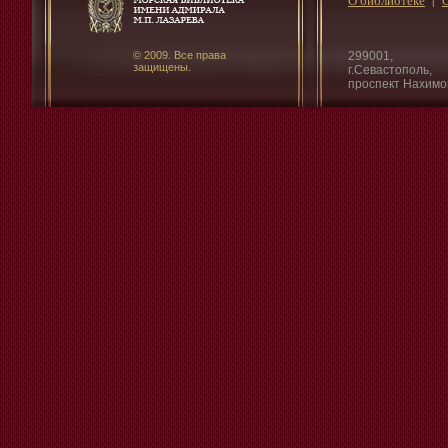
О библиотеке
© 2009. Все права
299001,
защищены.
г.Севастополь,
проспект Нахимо