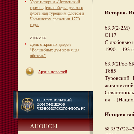
Урок истории «Чесменский
гром». День победы русского
История. И
флота над турецким флотом в
Чесменском сражении 1770
года.
63.3(2-2М)
С117
20.06.2026
С любовью и
День открытых дверей
1990. - 493 
"Волшебных дум хранящая
обитель"
63.3(2Рос-6
Т885
Архив новостей
Туровский Е
живописной 
Севастополь
ил. - (Наци
История вой
АНОНСЫ
68.35(2)722-4