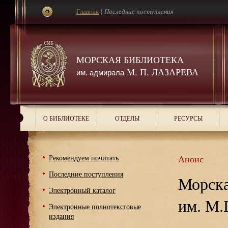
Главная
|
Последние поступления
МОРСКАЯ БИБЛИОТЕКА
М. П. ЛАЗАРЕВА
им. адмирала
О БИБЛИОТЕКЕ
ОТДЕЛЫ
РЕСУРСЫ
Рекомендуем почитать
Анонс
Последние поступления
Морска
Электронный каталог
им. М.
Электронные полнотекстовые
издания