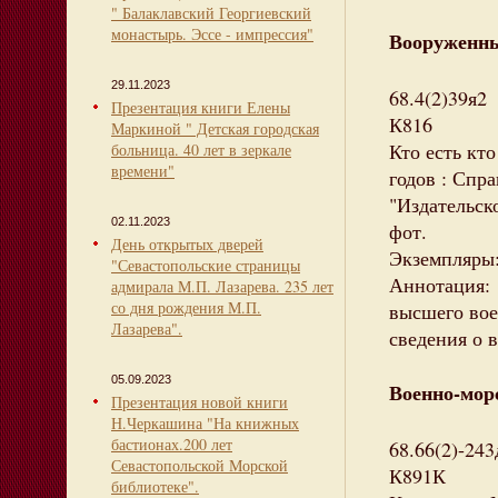
" Балаклавский Георгиевский
монастырь. Эссе - импрессия"
Вооруженн
29.11.2023
68.4(2)39я2
Презентация книги Елены
К816
Маркиной " Детская городская
Кто есть кт
больница. 40 лет в зеркале
времени"
годов : Спра
"Издательско
02.11.2023
фот.
День открытых дверей
Экземпляры: 
"Севастопольские страницы
Аннотация:
адмирала М.П. Лазарева. 235 лет
со дня рождения М.П.
высшего вое
Лазарева".
сведения о 
05.09.2023
Военно-мор
Презентация новой книги
Н.Черкашина "На книжных
бастионах.200 лет
68.66(2)-243
Севастопольской Морской
К891К
библиотеке".