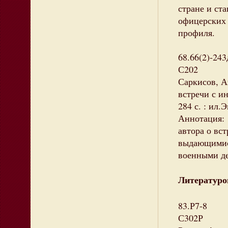
стране и ст
офицерских 
профиля.
68.66(2)-243
С202
Саркисов, А
встречи с ин
284 с. : ил.
Аннотация: 
автора о вс
выдающимися
военными д
Литературо
83.Р7-8
С302Р