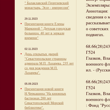
" Балаклавский Георгиевский
Экземпляры: 
монастырь. Эссе - импрессия"
Аннотация:
сведения о 
29.11.2023
рассказывае
Презентация книги Елены
о советских
Маркиной " Детская городская
больница. 40 лет в зеркале
подвигах.
времени"
68.66(28)243
02.11.2023
Г524
День открытых дверей
Глазков, Вл
"Севастопольские страницы
адмирала М.П. Лазарева. 235 лет
военного фло
со дня рождения М.П.
ил. - (Русс
Лазарева".
68.66(28)243
05.09.2023
Г524
Презентация новой книги
Глазков, Вл
Н.Черкашина "На книжных
бастионах.200 лет
военного фло
Севастопольской Морской
: Фонд "Русс
библиотеке".