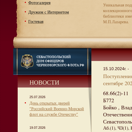
Фотогалерея
Уникальная под
коллекционног
Дружим с Интернетом
библиотеки име
Гостевая
М.П.Лазарева.
15.10.2024г. -
Поступления
НОВОСТИ
сентябре 202
68.66(2)-11
25.07.2026
Б772
День открытых дверей
Бойко , Вла
"Российский Военно-Морской
Отечественна
флот на службе Отечеству"
Севастополь 
Аб.(1), ЧЗ(1),
19.07.2026