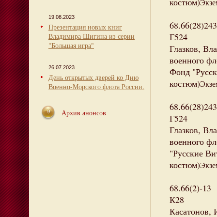
костюм)
Экзе
19.08.2023
68.66(28)243
Презентация новых книг
Г524
Владимира Шигина из серии
"Большая игра"
Глазков, Вл
военного фло
26.07.2023
Фонд "Русск
День открытых дверей ко Дню
костюм)
Экзе
Военно-Морского флота России.
68.66(28)243
Архив анонсов
Г524
Глазков, Вл
военного фло
"Русские Вит
костюм)
Экзе
68.66(2)-13
К28
Касатонов, 