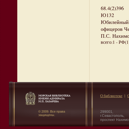
68.4(2)396
Ю132
Юбилейный а
офицеров Че
П.С. Нахимов
всего:1 - РФ(1
О библиотеке
© 2009. Все права
299001,
защищены.
г.Севастополь,
проспект Нахимо