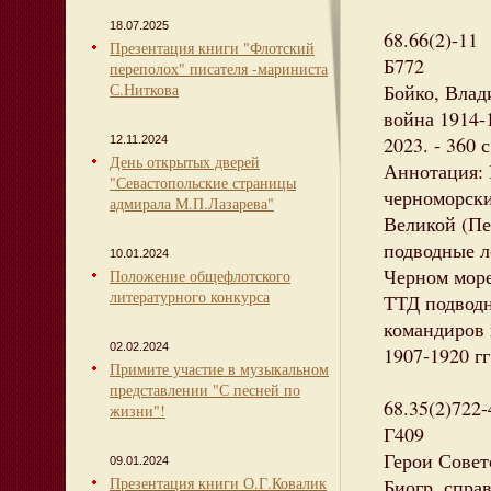
18.07.2025
68.66(2)-11
Презентация книги "Флотский
Б772
переполох" писателя -мариниста
С.Ниткова
Бойко, Влад
война 1914-1
2023. - 360 с
12.11.2024
День открытых дверей
Аннотация: 
"Севастопольские страницы
черноморски
адмирала М.П.Лазарева"
Великой (Пе
подводные л
10.01.2024
Черном море
Положение общефлотского
литературного конкурса
ТТД подводн
командиров 
02.02.2024
1907-1920 г
Примите участие в музыкальном
представлении "С песней по
68.35(2)722
жизни"!
Г409
Герои Совет
09.01.2024
Презентация книги О.Г.Ковалик
Биогр. справ.