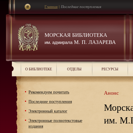
Главная
|
Последние поступления
МОРСКАЯ БИБЛИОТЕКА
М. П. ЛАЗАРЕВА
им. адмирала
О БИБЛИОТЕКЕ
ОТДЕЛЫ
РЕСУРСЫ
Рекомендуем почитать
Анонс
Последние поступления
Морска
Электронный каталог
им. М.
Электронные полнотекстовые
издания