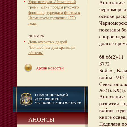
Урок истории «Чесменский
Аннотация: 
гром». День победы русского
черноморски
флота над турецким флотом в
основе раск
Чесменском сражении 1770
Черноморско
года.
показаны бо
сопровождаю
20.06.2026
День открытых дверей
долгое врем
"Волшебных дум хранящая
обитель"
68.66(2)-11
Б772
Архив новостей
Бойко , Вла
война 1945-1
Севастополь 
Аб.(1), КХ(1),
Аннотация:
развития По
войны, годы
книге освещ
АНОНСЫ
Подплава по