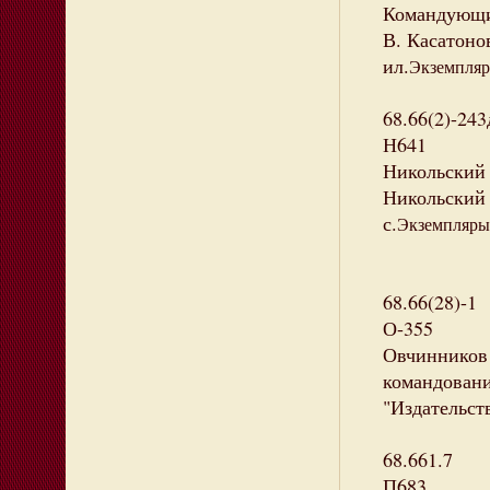
Командующи
В. Касатонов
ил.
Экземпляры
68.66(2)-243
Н641
Никольский 
Никольский .
с.
Экземпляры:
68.66(28)-1
О-355
Овчинников 
командовани
"Издательств
68.661.7
П683