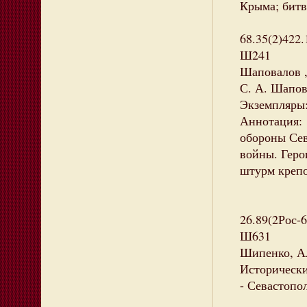
Крыма; битв
68.35(2)422.
Ш241
Шаповалов ,
С. А. Шапова
Экземпляры: 
Аннотация:
обороны Сев
войны. Геро
штурм креп
26.89(2Рос-
Ш631
Шипенко, Ал
Исторически
- Севастопол