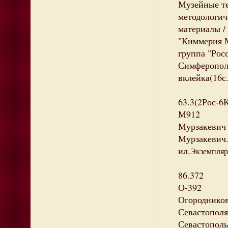
Музейные т
методологич
материалы /
"Киммерия 
группа "Рос
Симферополь 
вклейка(16с.
63.3(2Рос-6
М912
Мурзакевич 
Мурзакевич. 
ил.
Экземпляры
86.372
О-392
Огородников
Севастополя 
Севастополь 