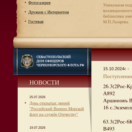
Фотогалерея
Уникальная под
коллекционног
Дружим с Интернетом
библиотеки име
Гостевая
М.П.Лазарева.
15.10.2024г. -
Поступления
НОВОСТИ
26.3(2Рос-К
А892
25.07.2026
Аршиновъ В.
День открытых дверей
16 с.
Экземпля
"Российский Военно-Морской
флот на службе Отечеству"
63.3(2Рос-6
В493
19.07.2026