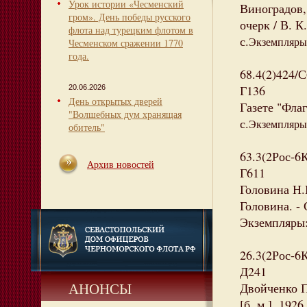
Урок истории «Чесменский
Виноградов,
гром». День победы русского
очерк / В. К
флота над турецким флотом в
с.
Экземпляры:
Чесменском сражении 1770
года.
68.4(2)424/
Г136
20.06.2026
День открытых дверей
Газете "Флаг
"Волшебных дум хранящая
с.
Экземпляры:
обитель"
63.3(2Рос-6
Архив новостей
Г611
Головина Н.
Головина. - 
Экземпляры: 
26.3(2Рос-6
Д241
АНОНСЫ
Двойченко П
[б. м.], 1926.