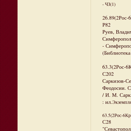
- ЧЗ(1)
26.89(2Рос-
Р82
Руев, Влади
Симферополя
- Симферопол
(Библиотека
63.3(2Рос-6
С202
Саркизов-С
Феодосии. С
/ И. М. Сарк
: ил.
Экземпля
63.5(2Рос-6К
С28
"Севастопол