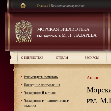
Главная
|
Последние поступления
МОРСКАЯ БИБЛИОТЕКА
М. П. ЛАЗАРЕВА
им. адмирала
О БИБЛИОТЕКЕ
ОТДЕЛЫ
РЕСУРСЫ
Рекомендуем почитать
Анонс
Последние поступления
Морска
Электронный каталог
им. М.
Электронные полнотекстовые
издания