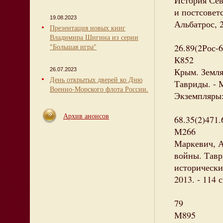
История Сев
и постсоветс
19.08.2023
Альбатрос, 20
Презентация новых книг
Владимира Шигина из серии
"Большая игра"
26.89(2Рос-
К852
Крым. Земля
26.07.2023
День открытых дверей ко Дню
Тавриды. - М
Военно-Морского флота России.
Экземпляры:
Архив анонсов
68.35(2)471.
М266
Маркевич, А
войны. Таври
исторически
2013. - 114 с
79
М895