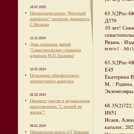
18.07.2025
63.3(2Рос-6
Презентация книги "Флотский
переполох" писателя -мариниста
Д379
С.Ниткова
10 лет! Сев
севастопольс
12.11.2024
Рязань : Изд
День открытых дверей
всего:1 - Аб.(1
"Севастопольские страницы
адмирала М.П.Лазарева"
63.3(2Рос-6
Е45
10.01.2024
Положение общефлотского
Екатерина В
литературного конкурса
М. : Родина, 
Экземпляры: 
02.02.2024
Примите участие в музыкальном
68.35(2)722
представлении "С песней по
И851
жизни"!
Исаев, Алекс
каталог, 202
09.01.2024
Презентация книги О.Г.Ковалик