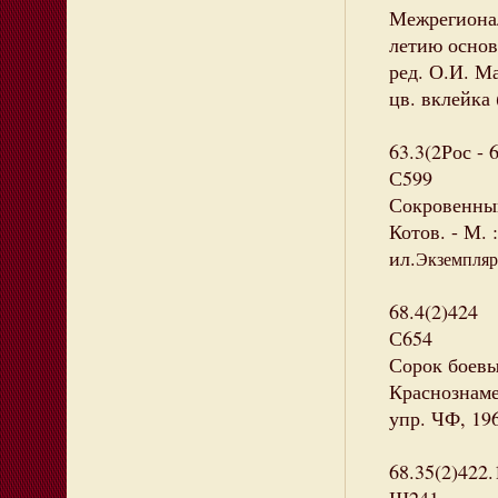
Межрегионал
летию основа
ред. О.И. Ма
цв. вклейка 
63.3(2Рос - 
С599
Сокровенны
Котов. - М. 
ил.
Экземпляр
68.4(2)424
С654
Сорок боевы
Краснознаме
упр. ЧФ, 19
68.35(2)422.