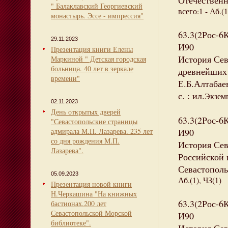
Отечественн
" Балаклавский Георгиевский
всего:1 - Аб.(1
монастырь. Эссе - импрессия"
63.3(2Рос-6
29.11.2023
И90
Презентация книги Елены
История Сев
Маркиной " Детская городская
больница. 40 лет в зеркале
древнейших 
времени"
Е.Б.Алтабаев
с. : ил.
Экземп
02.11.2023
День открытых дверей
63.3(2Рос-6
"Севастопольские страницы
адмирала М.П. Лазарева. 235 лет
И90
со дня рождения М.П.
История Сев
Лазарева".
Российской и
Севастополь 
05.09.2023
Аб.(1), ЧЗ(1)
Презентация новой книги
Н.Черкашина "На книжных
63.3(2Рос-6
бастионах.200 лет
Севастопольской Морской
И90
библиотеке".