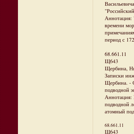
Васильевича 
"Российский 
Аннотация: 
времени мор
примечаниям
период с 17
68.661.11
Щ643
Щербина, Н
Записки инж
Щербина. - С
подводной э
Аннотация: 
подводной л
атомный под
68.661.11
Щ643