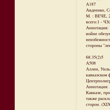
А187
Авдеенко, С
М. : ВЕЧЕ, 2
всего:1 - ЧЗ(
Аннотация: 
войне обезу
неизбежност
стороны "ле
68.35(2)5
А508
Аллен, Уиль
кавказском ф
Центрполигра
Аннотация: 
Кавказе, пр
также раскл
сторон. (XI