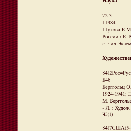
Наука
72.3
Ш984
Шухова Е.М
России / Е. 
с. : ил.Экзе
Художестве
84(2Рос=Рус
Б48
Берггольц О.
1924-1941; П
М. Бергголь
- Л. : Худож.
ЧЗ(1)
84(7США)5-