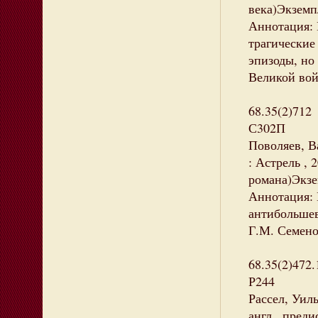
века)Экземпл
Аннотация: 
трагические
эпизоды, но
Великой войн
68.35(2)712
С302П
Поволяев, В
: Астрель , 
романа)Экзе
Аннотация: 
антибольшев
Г.М. Семено
68.35(2)472.
Р244
Рассел, Уил
англ., преди