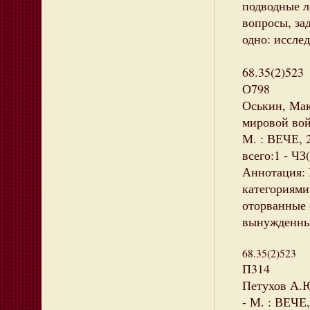
подводные л
вопросы, за
одно: иссле
68.35(2)523
О798
Оськин, Мак
мировой вой
М. : ВЕЧЕ, 
всего:1 - ЧЗ(
Аннотация: 
категориями
оторванные 
вынужденные
68.35(2)523
П314
Петухов А.Ю
- М. : ВЕЧЕ,