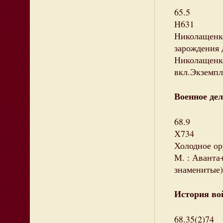
65.5
Н631
Николащенк
зарождения 
Николащенко.
вкл.Экземпля
Военное дел
68.9
Х734
Холодное ору
М. : Аванта+
знаменитые)
История вой
68.35(2)74