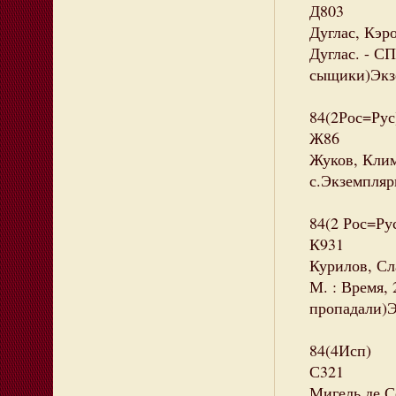
Д803
Дуглас, Кэр
Дуглас. - СП
сыщики)Экзе
84(2Рос=Рус
Ж86
Жуков, Клим
с.Экземпляры
84(2 Рос=Ру
К931
Курилов, Сла
М. : Время, 
пропадали)Э
84(4Исп)
С321
Мигель де С