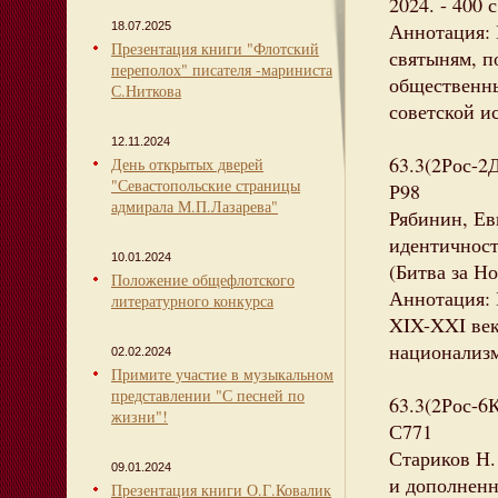
2024. - 400 
Аннотация: 
18.07.2025
Презентация книги "Флотский
святыням, 
переполох" писателя -мариниста
общественны
С.Ниткова
советской и
12.11.2024
63.3(2Рос-2
День открытых дверей
"Севастопольские страницы
Р98
адмирала М.П.Лазарева"
Рябинин, Ев
идентичносте
10.01.2024
(Битва за Н
Положение общефлотского
Аннотация: 
литературного конкурса
XIX-XXI век
национализ
02.02.2024
Примите участие в музыкальном
представлении "С песней по
63.3(2Рос-6
жизни"!
С771
Стариков Н.
09.01.2024
и дополненно
Презентация книги О.Г.Ковалик