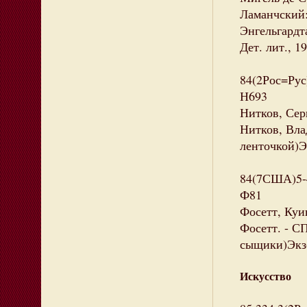
Ламанчский: 
Энгельгардта
Дет. лит., 1
84(2Рос=Рус
Н693
Нитков, Серг
Нитков, Влад
ленточкой)Эк
84(7США)5-
Ф81
Фосетт, Куи
Фосетт. - СП
сыщики)Экзе
Искусство