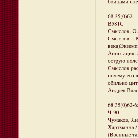
бойцами спе
68.35(0)62
В581С
Смыслов, О.
Смыслов. - М
века)Экземпл
Аннотация: 
острую поле
Смыслов рас
почему его 
обильно цит
Андрея Влас
68.35(0)62-6
Ч-90
Чумаков, Ян
Хартманна / 
(Военные та