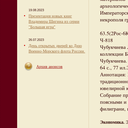
археологиче
19.08.2023
Императорск
Презентация новых книг
некрополя г
Владимира Шигина из серии
"Большая игра"
63.5(2Рос-6
Ч-818
26.07.2023
День открытых дверей ко Дню
Чубукчиева 
Военно-Морского флота России.
коллекции Ба
Чубукчиева.
Архив анонсов
64 с., 77 ил
Аннотация: 
традиционно
ювелирной к
Собрание пр
поясными и 
филиграни, 
Экономика. 