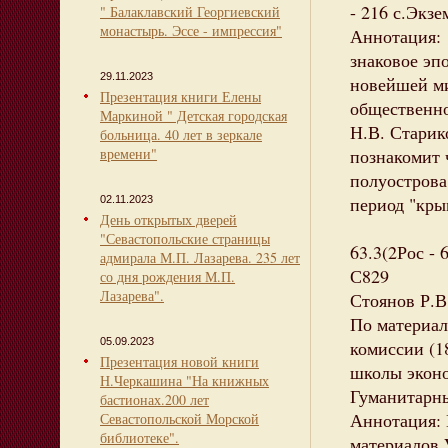
- 216 с.Экзе
" Балаклавский Георгиевский
монастырь. Эссе - импрессия"
Аннотация: 
знаковое эп
29.11.2023
новейшей ми
Презентация книги Елены
общественно
Маркиной " Детская городская
Н.В. Старик
больница. 40 лет в зеркале
времени"
познакомит 
полуострова
период "кры
02.11.2023
День открытых дверей
"Севастопольские страницы
63.3(2Рос - 
адмирала М.П. Лазарева. 235 лет
С829
со дня рождения М.П.
Лазарева".
Стоянов Р.В
По материал
05.09.2023
комиссии (18
Презентация новой книги
школы эконо
Н.Черкашина "На книжных
Гуманитарны
бастионах.200 лет
Аннотация: 
Севастопольской Морской
библиотеке".
материалов V