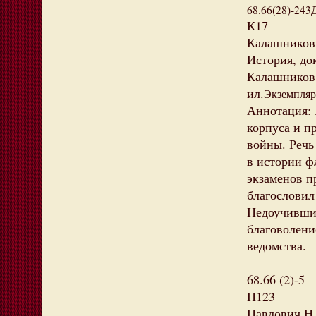
68.66(28)-243
К17
Калашников 
История, док
Калашников ,
ил.
Экземпляры
Аннотация: 
корпуса и п
войны. Речь
в истории фл
экзаменов п
благословил
Недоучивши
благоволени
ведомства.
68.66 (2)-5
П123
Павлович Н.