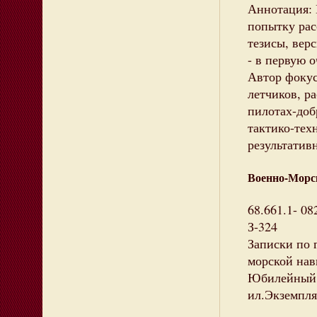
Аннотация: 
попытку рас
тезисы, вер
- в первую 
Автор фокус
летчиков, р
пилотах-доб
тактико-тех
результатив
Военно-Морс
68.661.1- 08
З-324
Записки по 
морской нав
Юбилейный в
ил.Экземпляр