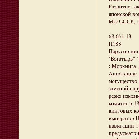
Развитие та
японской вой
МО СССР, 19
68.661.13
П188
Парусно-вин
"Богатырь" (
: Моркнига ,
Аннотация: 
могущество 
заменой пар
резко измен
комитет в 1
винтовых ко
император Н
навигации 1
предусматри