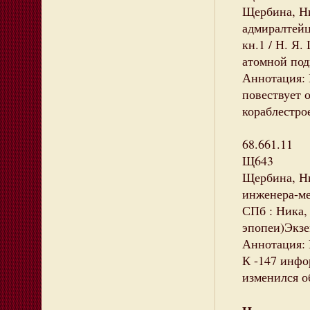
Щербина, Ни
адмиралтейц
кн.1 / Н. Я.
атомной под
Аннотация: 
повествует 
кораблестрое
68.661.11
Щ643
Щербина, Ни
инженера-ме
СПб : Ника, 
эпопеи)Экзе
Аннотация: В
К -147 инфо
изменился о