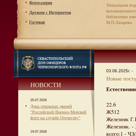
Фотогалерея
Уникальная под
коллекционног
Дружим с Интернетом
библиотеки име
Гостевая
М.П.Лазарева.
03.06.2025г. -
Новые посту
НОВОСТИ
Естественн
25.07.2026
22.6
День открытых дверей
Ж512
"Российский Военно-Морской
флот на службе Отечеству"
Железняк Г.
Железняк. - 
19.07.2026
всего:1 - ЧЗ(