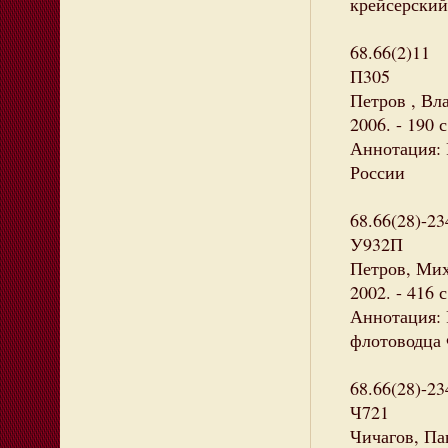
крейсерский
68.66(2)11
П305
Петров , Вла
2006. - 190 
Аннотация: 
России
68.66(28)-2
У932П
Петров, Мих
2002. - 416 
Аннотация: 
флотоводца 
68.66(28)-2
Ч721
Чичагов, Па