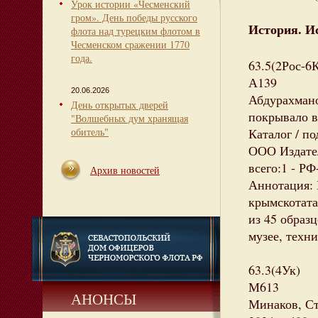
Урок истории «Чесменский
гром». День победы русского
История. И
флота над турецким флотом в
Чесменском сражении 1770
года.
63.5(2Рос-6
А139
20.06.2026
Абдурахмано
День открытых дверей
покрывало в
"Волшебных дум хранящая
обитель"
Каталог / п
ООО Издател
всего:1 - РФ
Архив новостей
Аннотация: 
крымскотата
из 45 образ
музее, техн
63.3(4Ук)
М613
АНОНСЫ
Минаков, Ст