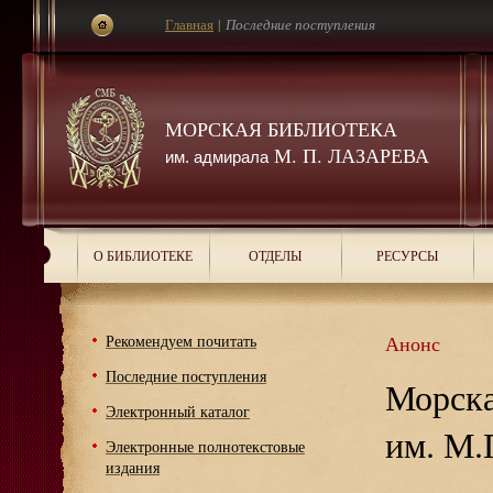
Главная
|
Последние поступления
МОРСКАЯ БИБЛИОТЕКА
М. П. ЛАЗАРЕВА
им. адмирала
О БИБЛИОТЕКЕ
ОТДЕЛЫ
РЕСУРСЫ
Рекомендуем почитать
Анонс
Последние поступления
Морска
Электронный каталог
им. М.
Электронные полнотекстовые
издания