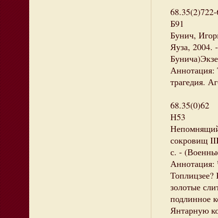
68.35(2)722-
Б91
Бунич, Игорь
Яуза, 2004. 
Бунича)Экзе
Аннотация: 
трагедия. Аг
68.35(0)62
Н53
Непомнящий 
сокровищ III
с. - (Военн
Аннотация: 
Топлицзее? 
золотые сли
подлинное к
Янтарную ко