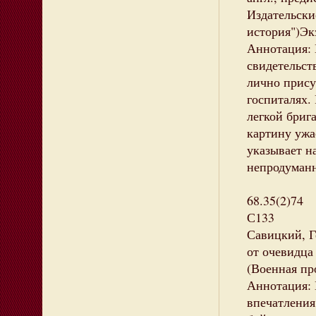
Издательские
история")Экз
Аннотация: 
свидетельст
лично прису
госпиталях. 
легкой бриг
картину ужа
указывает н
непродуманн
68.35(2)74
С133
Савицкий, Г
от очевидца 
(Военная пр
Аннотация: 
впечатления