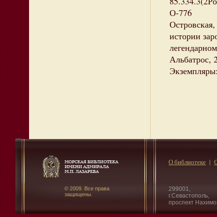
85.334.3(2Р
О-776
Островская,
истории зар
легендарном 
Альбатрос, 20
Экземпляры:
О библиотеке
© 2009. Все права
299001,
защищены.
г.Севастополь,
проспект Нахимо