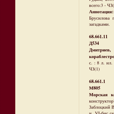
всего:3 - ЧЗ(
Аннотация:
Брусилова 
загадками.
68.661.11
Д534
Дмитриев
кораблестро
с. : 8 л. ил
ЧЗ(1)
68.661.1
М805
Морская 
конструктор"
Заблоцкий В
и VI-бис се