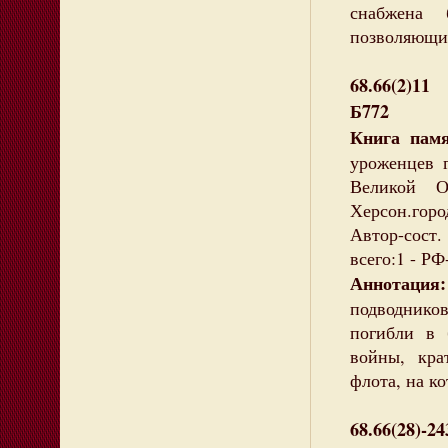
снабжена 
позволяющих
68.66(2)11
Б772
Книга памя
уроженцев 
Великой О
Херсон.гор
Автор-сост. 
всего:1 - Р
Аннотация:
подводников
погибли в 
войны, кра
флота, на к
68.66(28)-24