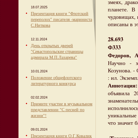
змеях, драк
18.07.2025
планете. В
Презентация книги "Флотский
чудовищах, 
переполох" писателя -мариниста
описаны в э
С.Ниткова
28.693
12.11.2024
День открытых дверей
Ф333
"Севастопольские страницы
Федоров, 
адмирала М.П.Лазарева"
Научно - х
Козунова. - 
10.01.2024
: ил. Экземп
Положение общефлотского
литературного конкурса
Аннотация:
объявила 2
02.02.2024
знаменате
Примите участие в музыкальном
исполнило
представлении "С песней по
уникальные
жизни"!
что значит 
09.01.2024
Презентация книги О.Г.Ковалик