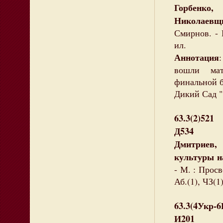
Горбенко,
Николаев
Смирнов. - 
ил.
Аннотация
вошли мат
финальной 
Дикий Сад "
63.3(2)521
Д534
Дмитриев,
культуры н
- М. : Просв
Аб.(1), ЧЗ(1
63.3(4Укр-
И201