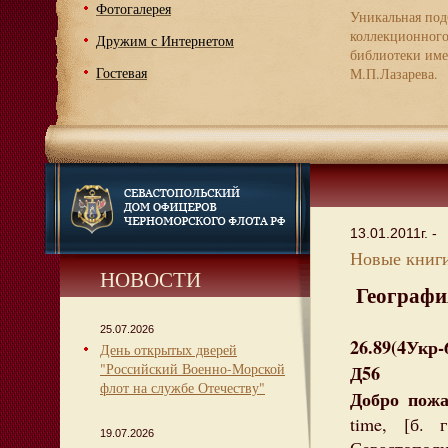
Фотогалерея
Уникальная под
коллекционног
Дружим с Интернетом
библиотеки име
Гостевая
М.П.Лазарева.
13.01.2011г. -
Новые книги
НОВОСТИ
Географи
25.07.2026
26.89(4Укр
День открытых дверей
"Российский Военно-Морской
Д56
флот на службе Отечеству"
Добро пожа
time, [б. 
19.07.2026