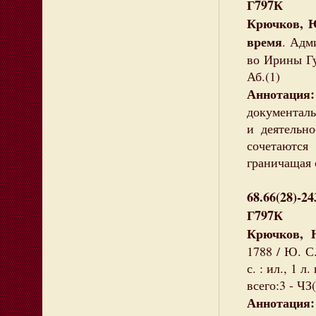
Г797К
Крючков, Ю
время
. Адм
во Ирины Гуд
Аб.(1)
Аннотация:
документал
и деятельно
сочетаются 
граничащая 
68.66(28)-24
Г797К
Крючков, 
1788 / Ю. С.
с. : ил., 1 
всего:3 - ЧЗ
Аннотация: