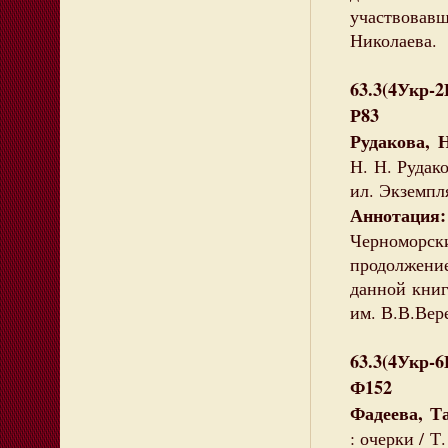
участвова
Николаева.
63.3(4Укр-
Р83
Рудакова, 
Н. Н. Рудако
ил. Экземпля
Аннотация:
Черноморс
продолжени
данной кни
им. В.В.Вер
63.3(4Укр-
Ф152
Фадеева, Т
: очерки / Т