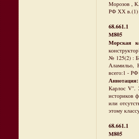
Морозов , К.
РФ ХХ в.(1)
68.661.1
М805
Морская 
конструктор"
№ 125(2) : 
Аламильо, 
всего:1 - РФ
Аннотация:
Карлос V". 
историков ф
или отсутст
этому классу
68.661.1
М805