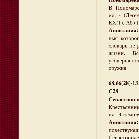
В. Пономаре
ил. - (Леге
КХ(1), Аб.(1
Аннотация:
имя которо
словарь не 
жизни. Вс
усовершен
оружия.
68.66(28)-13
С28
Севастопол
Крестьянник
ил. Экземпл
Аннотация
повествую
Севастополе