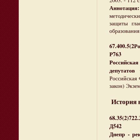
2003. - 112 
Аннотация:
методическ
защиты гла
образования
67.400.5(2Ро
Р763
Российска
депутатов
Ф
Российская Ф
закон) Экзем
История в
68.35(2)722.
Д542
Днепр - ре