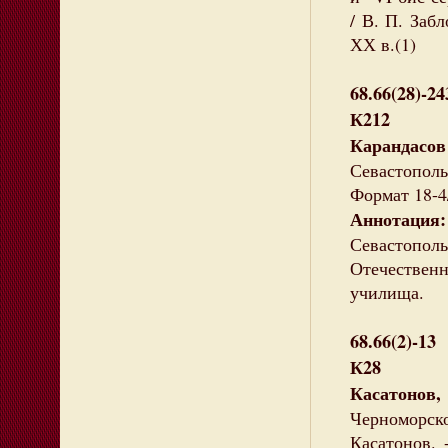
/ В. П. Забл
ХХ в.(1)
68.66(28)-24
К212
Карандас
Севастополь,
Формат 18-4
Аннотаци
Севастопол
Отечественн
училища.
68.66(2)-13
К28
Касатонов
Черноморско
Касатонов. 