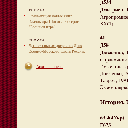
Д534
Дмитриев, 
19.08.2023
Презентация новых книг
Агропромизд
Владимира Шигина из серии
КХ(1)
"Большая игра"
41
26.07.2023
Д58
День открытых дверей ко Дню
Военно-Морского флота России.
Довженко, 
Справочник
Источник кр
Архив анонсов
Довженко, А
Таврия, 1991
Экземпляры:
История. 
63.4(4Укр)
Г673