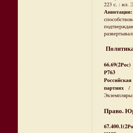
223 с. : ил.
Аннотация:
способств
подтверждаю
развертывал
Политика
66.69(2Рос)
Р763
Российска
партиях
/ Р
Экземпляры: 
Право. Ю
67.400.1(2Ро