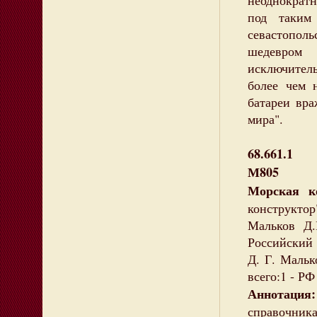
неоднократн
под таким
севастопол
шедевром 
исключител
более чем 
батареи вра
мира".
68.661.1
М805
Морская к
конструктор"
Мальков Д.
Российский 
Д. Г. Мальк
всего:1 - РФ
Аннотаци
справочник