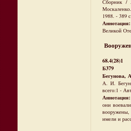
Сборник / 
Москаленко. 
1988. - 389 
Аннотация:
Великой Оте
Вооруже
68.4(28)1
Б379
Бегунова, 
А. И. Бегун
всего:1 - Ав
Аннотация:
они воевали
вооружены,
имели и рас