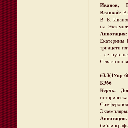
Иванов, 
Великой
: В
В. Б. Ивано
ил. Экземпл
Аннотация
Екатерины 
тридцати пя
- ее путеш
Севастополя
63.3(4Укр-
К366
Керчь. До
историчес
Симферополь
Экземпляры: 
Аннотация
библиографи