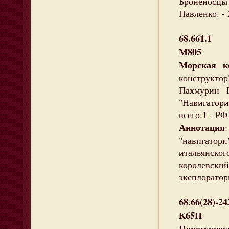
Броненосцы
Павленко. - 
68.661.1
М805
Морская 
конструктор"
Пахмурин 
"Навигатори"
всего:1 - РФ
Аннотация
"навигатор
итальянск
королевский
эксплоратор
68.66(28)-24
К65П
Пономарева