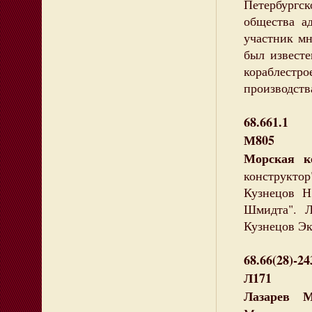
Петербургс
общества а
участник мн
был известе
кораблест
производств
68.661.1
М805
Морская к
конструктор"
Кузнецов Н
Шмидта". 
Кузнецов Эк
68.66(28)-24
Л171
Лазарев 