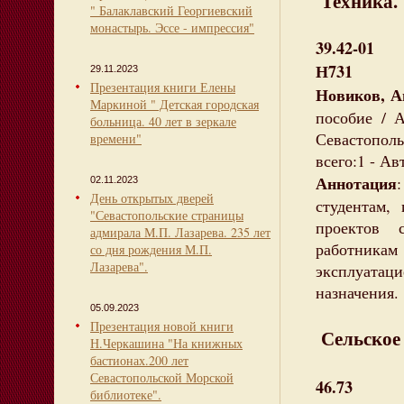
Техника.
" Балаклавский Георгиевский
монастырь. Эссе - импрессия"
39.42-01
Н731
29.11.2023
Презентация книги Елены
Новиков, А
Маркиной " Детская городская
пособие / 
больница. 40 лет в зеркале
Севастополь
времени"
всего:1 - Ав
Аннотация
02.11.2023
День открытых дверей
студентам,
"Севастопольские страницы
проектов 
адмирала М.П. Лазарева. 235 лет
работника
со дня рождения М.П.
Лазарева".
эксплуатац
назначения.
05.09.2023
Презентация новой книги
Сельское 
Н.Черкашина "На книжных
бастионах.200 лет
Севастопольской Морской
46.73
библиотеке".