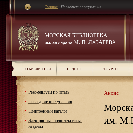
Главная
|
Последние поступления
МОРСКАЯ БИБЛИОТЕКА
М. П. ЛАЗАРЕВА
им. адмирала
О БИБЛИОТЕКЕ
ОТДЕЛЫ
РЕСУРСЫ
Рекомендуем почитать
Анонс
Последние поступления
Морска
Электронный каталог
им. М.
Электронные полнотекстовые
издания