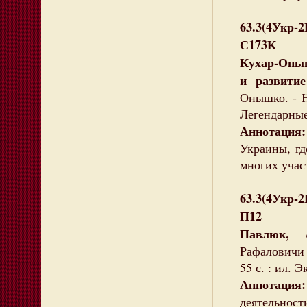
63.3(4Укр-
С173К
Кухар-Оны
и развити
Онышко. - Н
Легендарные 
Аннотация:
Украины, гд
многих учас
63.3(4Укр-
П12
Павлюк, 
Рафаловичи 
55 с. : ил. 
Аннотация:
деятельност