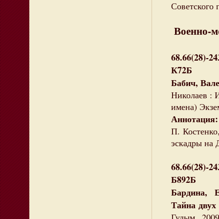
Советского 
Военно-м
68.66(28)-24
К72Б
Бабич, Вал
Николаев : И
имена) Экзем
Аннотация:
П. Костенко
эскадры на 
68.66(28)-24
Б892Б
Бардина, 
Тайна двух
Гудым, 2009