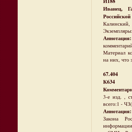
И188
Иванец, Г
Российской
Калинский,
Экземпляры: 
Аннотаци
комментари
Материал к
на них, что
67.404
К634
Комментари
3-е изд. , 
всего:1 - ЧЗ(
Аннотация:
Закона Ро
информации 