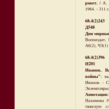
ракет.
/ А.
1964. - 311 
68.4(2)243
Д548
Дни мирные
Воениздат, 1
Аб(2), ЧЗ(1)
68.4(2)396
И201
Иванов, В
войны"
: в
Иванов. - С
Экземпляры:
Аннотация:
Нахимова 19
тяжелую с