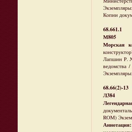
Министерст
Экземпляры:
Копии докум
68.661.1
М805
Морская 
конструктор"
Лапшин Р. №
ведомства /
Экземпляры:
68.66(2)-13
Л384
Легендарн
документальн
ROM) Экземп
Аннотация: