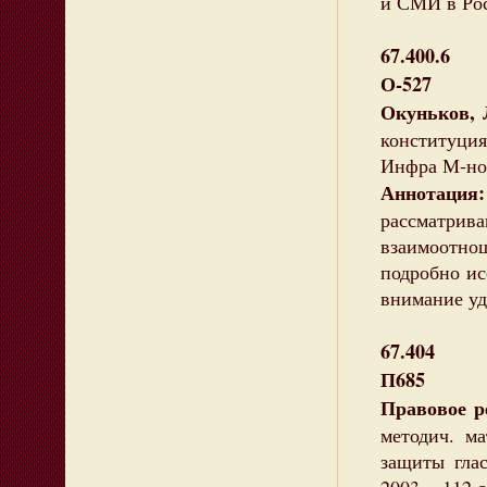
и СМИ в Ро
67.400.6
О-527
Окуньков, 
конституция
Инфра М-норм
Аннотация:
рассматри
взаимоотно
подробно ис
внимание уд
67.404
П685
Правовое р
методич. м
защиты глас