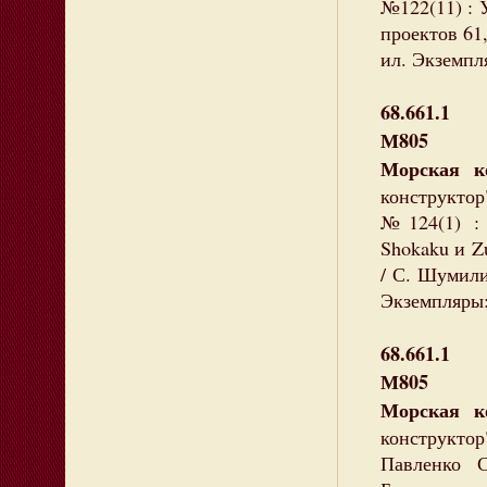
№122(11) : 
проектов 61,
ил. Экземпля
68.661.1
М805
Морская к
конструктор"
№124(1) :
Shokaku и Z
/ С. Шумилин
Экземпляры:
68.661.1
М805
Морская к
конструктор"
Павленко 