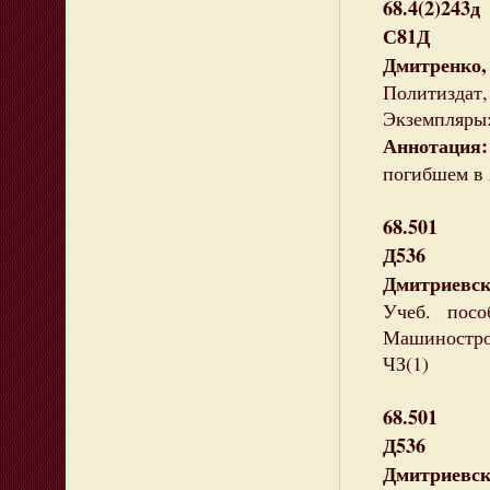
68.4(2)243д
С81Д
Дмитренко,
Политиздат, 
Экземпляры: 
Аннотация:
погибшем в 
68.501
Д536
Дмитриевск
Учеб. пос
Машиностроен
ЧЗ(1)
68.501
Д536
Дмитриевск