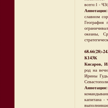
всего:1 - ЧЗ(
Аннотация:
славном сор
География 
ограничивал
океаны, С
стратегичес
68.66(28)-24
К143К
Кисаров, И
род на вечн
Ирины Гудым
Севастополиа
Аннотация
командывани
капитана - 
выполнивше