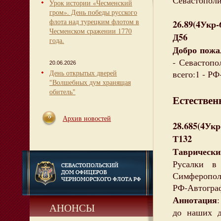
Севастополи
Урок истории «Чесменский
гром». День победы русского
флота над турецким флотом в
26.89(4Укр
Чесменском сражении 1770
Д56
года.
Добро пожа
- Севастопол
20.06.2026
День открытых дверей
всего:1 - Р
"Волшебных дум хранящая
обитель"
Естествен
Архив новостей
28.685(4Ук
Т132
Таврическ
Русалки в
Симферополь
РФ-Автогра
Аннотация
АНОНСЫ
до наших д