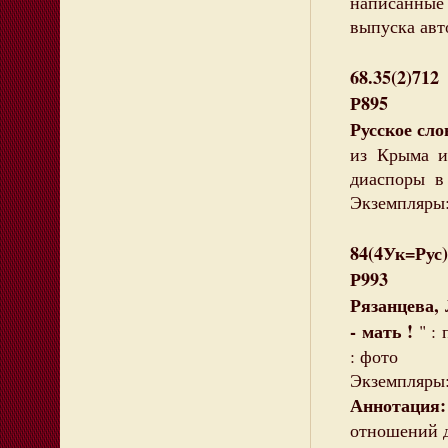
написанные 
выпуска авт
68.35(2)712
Р895
Русское сло
из Крыма и
диаспоры в 
Экземпляры:
84(4Ук=Рус)
Р993
Рязанцева,
- мать !
" :
: фото
Экземпляры: 
Аннотация:
отношений д