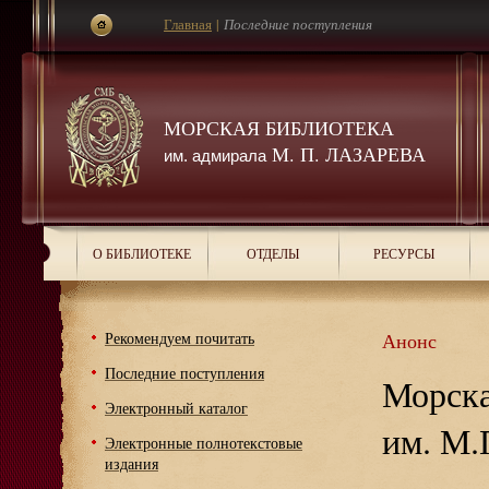
Главная
|
Последние поступления
МОРСКАЯ БИБЛИОТЕКА
М. П. ЛАЗАРЕВА
им. адмирала
О БИБЛИОТЕКЕ
ОТДЕЛЫ
РЕСУРСЫ
Рекомендуем почитать
Анонс
Последние поступления
Морска
Электронный каталог
им. М.
Электронные полнотекстовые
издания