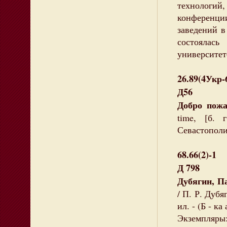
технологий
конференц
заведений в
состоялас
университет
26.89(4Укр
Д56
Добро пож
time, [б. 
Севастополи
68.66(2)-1
Д 798
Дубягин, П
/ П. Р. Дубя
ил. - (Б - к
Экземпляры: 