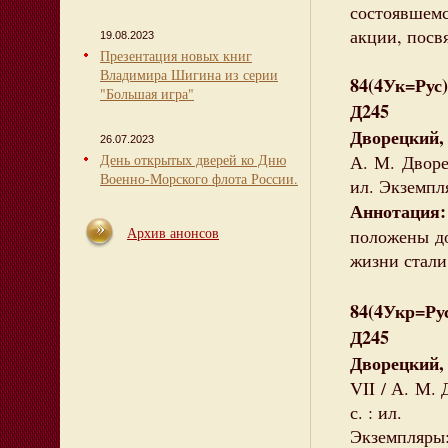
состоявшем
акции, посв
19.08.2023
Презентация новых книг
Владимира Шигина из серии
84(4Ук=Рус
"Большая игра"
Д245
Дворецкий,
26.07.2023
День открытых дверей ко Дню
А. М. Дворец
Военно-Морского флота России.
ил. Экземпля
Аннотация
Архив анонсов
положены до
жизни стали
84(4Укр=Рус
Д245
Дворецкий,
VII / А. М. 
с. : ил.
Экземпляры: