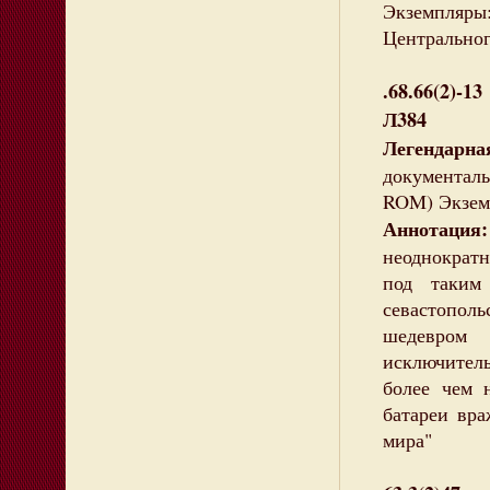
Экземпляры:
Центральног
.68.66(2)-13
Л384
Легендарн
документальн
ROM) Экземп
Аннотация:
неоднократн
под таким
севастопол
шедевром 
исключител
более чем 
батареи вра
мира"