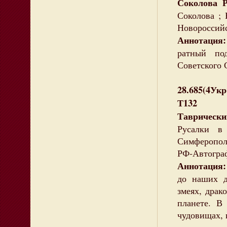
Соколова Р
Соколова ; 
Новороссийск
Аннотация:
ратный по
Советского 
28.685(4Ук
Т132
Таврическ
Русалки в
Симферополь
РФ-Автогра
Аннотация
до наших д
змеях, драк
планете. В
чудовищах, 