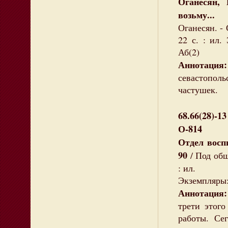
Оганесян,
возьму...
:
Оганесян. -
22 с. : ил.
Аб(2)
Аннотация:
севастопо
частушек.
68.66(28)-13
О-814
Отдел восп
90
/ Под общ
: ил.
Экземпляры: 
Аннотация:
трети этого
работы. Се