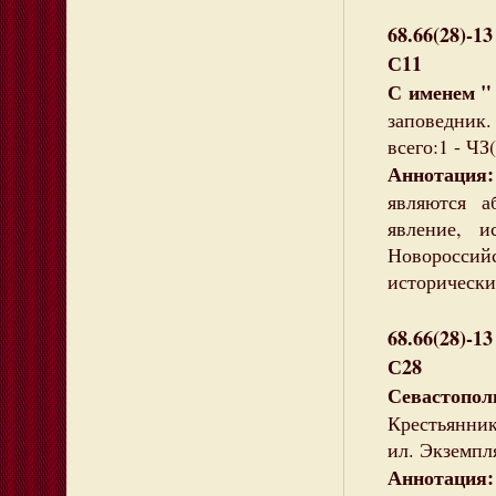
68.66(28)-13
С11
С именем "
заповедник.
всего:1 - ЧЗ(
Аннотация
являются а
явление, 
Новороссийс
исторически
68.66(28)-13
С28
Севастопол
Крестьянник
ил. Экземпл
Аннотация