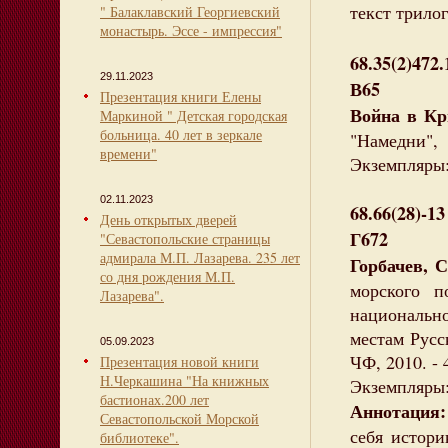
текст трило
" Балаклавский Георгиевский
монастырь. Эссе - импрессия"
68.35(2)472.
29.11.2023
В65
Презентация книги Елены
Война в К
Маркиной " Детская городская
больница. 40 лет в зеркале
"Намедни",
времени"
Экземпляры: 
02.11.2023
68.66(28)-13
День открытых дверей
Г672
"Севастопольские страницы
адмирала М.П. Лазарева. 235 лет
Горбачев, 
со дня рождения М.П.
морского п
Лазарева".
национальн
местам Русск
05.09.2023
ЧФ, 2010. - 
Презентация новой книги
Н.Черкашина "На книжных
Экземпляры:
бастионах.200 лет
Аннотация
Севастопольской Морской
себя истор
библиотеке".