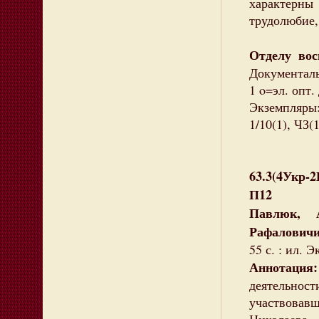
характерн
трудолюбие,
Отделу вос
Документаль
1 o=эл. опт
Экземпляры
1/10(1), ЧЗ(
63.3(4Укр-
П12
Павлюк, 
Рафалович
55 с. : ил. 
Аннотация:
деятельност
участвова