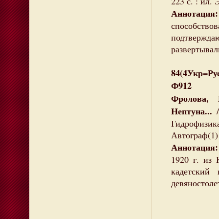
223 с. : ил.
Аннотация:
способств
подтверждаю
развертывал
84(4Укр=Рус
Ф912
Фролова, 
Нептуна...
Гидрофизика 
Автограф(1)
Аннотация:
1920 г. из
кадетский 
девяностоле