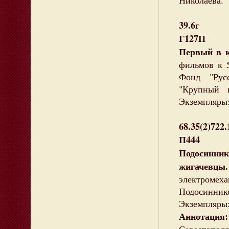
Николаева.
39.6г
Г127П
Первый в 
фильмов к 
Фонд "Рус
"Крупный 
Экземпляры:
68.35(2)722
П444
Подосинн
жигачев
электромех
Подосинников
Экземпляры: 
Аннотация: