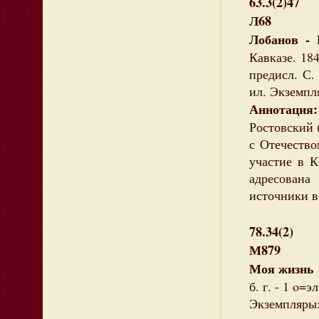
63.3(2)47
Л68
Лобанов - 
Кавказе. 184
предисл. С.
ил. Экземпл
Аннотация
Ростовский (
с Отечество
участие в К
адресован
источники в
78.34(2)
М879
Моя жизнь 
б. г. - 1 o=
Экземпляры: