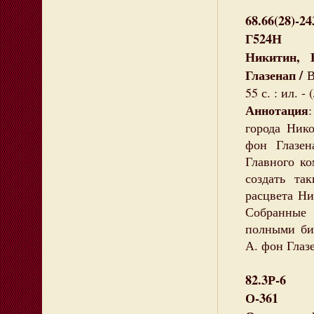
68.66(28)-24
Г524Н
Никитин, 
Глазенап /
В
55 с. : ил. 
Аннотация
города Ник
фон Глазен
Главного ко
создать та
расцвета Ни
Собранные
полными би
А. фон Глаз
82.3Р-6
О-361