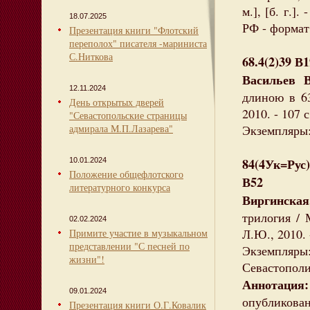
м.], [б. г.]
18.07.2025
РФ - формат 
Презентация книги "Флотский
переполох" писателя -мариниста
С.Ниткова
68.4(2)39 В
Васильев 
12.11.2024
длиною в 63
День открытых дверей
2010. - 107 с.
"Севастопольские страницы
адмирала М.П.Лазарева"
Экземпляры: 
84(4Ук=Рус
10.01.2024
Положение общефлотского
В52
литературного конкурса
Виргинска
трилогия / 
02.02.2024
Л.Ю., 2010. 
Примите участие в музыкальном
представлении "С песней по
Экземпляр
жизни"!
Севастополиа
Аннотация:
09.01.2024
опубликован
Презентация книги О.Г.Ковалик