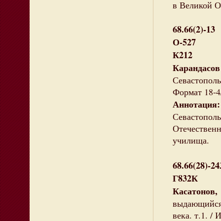
в Великой О
68.66(2)-13
О-527
К212
Карандас
Севастополь,
Формат 18-4
Аннотация:
Севастопол
Отечественн
училища.
68.66(28)-24
Г832К
Касатонов,
выдающийся 
века. т.1. / 