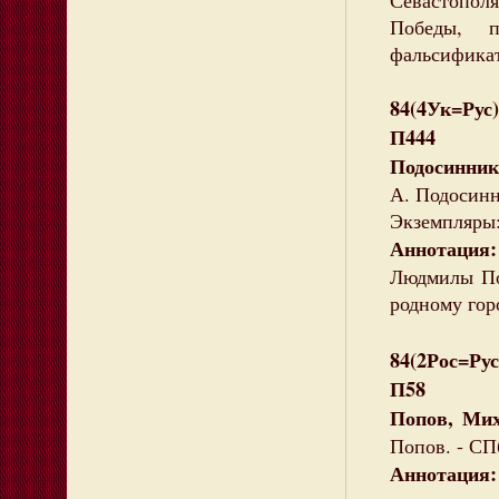
Севастополя
Победы, п
фальсификат
84(4Ук=Рус)
П444
Подосинник
А. Подосинни
Экземпляры:
Аннотация:
Людмилы По
родному горо
84(2Рос=Рус
П58
Попов, Ми
Попов. - СПб
Аннотация: