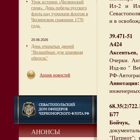
Урок истории «Чесменский
Ил-2 и Ил
гром». День победы русского
Севастополя
флота над турецким флотом в
Чесменском сражении 1770
и в освобож
года.
39.471-51
20.06.2026
А424
День открытых дверей
Аксентьев
"Волшебных дум хранящая
обитель"
Очерки. Ант
Изд-во " Веб
РФ-Автограф
Архив новостей
Аннотаци
инженерных 
68.35(2)722
Б77
Бойчук, 
документал
АНОНСЫ
"Патриот";