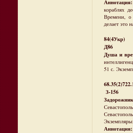
Аннотация:
кораблях де
Времени, о
делает это н
84(4Укр)
Д86
Душа и в
интеллигенц
51 с. Экземп
68.35(2)722
З-156
Задорожни
Севастопол
Севастопо
Экземпляры:
Аннотация