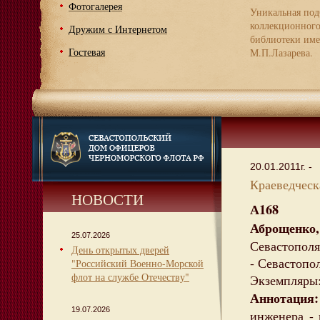
Фотогалерея
Уникальная под
коллекционног
Дружим с Интернетом
библиотеки име
Гостевая
М.П.Лазарева.
20.01.2011г. -
Краеведческа
НОВОСТИ
А168
Аброщенко
25.07.2026
Севастополя
День открытых дверей
- Севастопол
"Российский Военно-Морской
флот на службе Отечеству"
Экземпляры:
Аннотация
19.07.2026
инженера - 