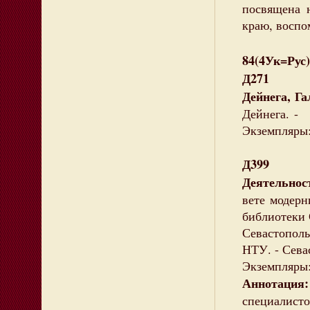
посвящена 
краю, воспо
84(4Ук=Рус)
Д271
Дейнега, Г
Дейнега. - 
Экземпляры:
Д399
Деятельнос
вете модерн
библиотеки 
Севастополь
НТУ. - Севас
Экземпляры: 
Аннотация
специалис