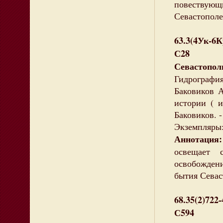
повествую
Севастополе
63.3(4Ук-6
С28
Севастопол
Гидрографи
Баковиков А
истории ( и
Баковиков. -
Экземпляры:
Аннотация:
освещает 
освобождени
бытия Севас
68.35(2)722
С594