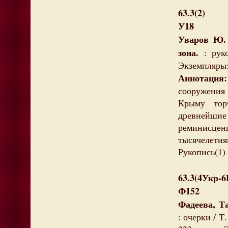
63.3(2)
У18
Уваров Ю. 
зона.
: рук
Экземпляры:
Аннотация:
сооружения 
Крыму тор
древнейш
реминисцен
тысячелетия
Рукопись(1)
63.3(4Укр-
Ф152
Фадеева, Т
: очерки / Т