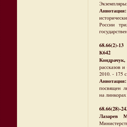
Экземпляры: 
Аннотация:
историческ
России тр
государстве
68.66(2)-13
К642
Кондрачук
рассказов и 
2010. - 175 
Аннотаци
посвящен л
на линкорах
68.66(28)-2
Лазарев 
Министерс