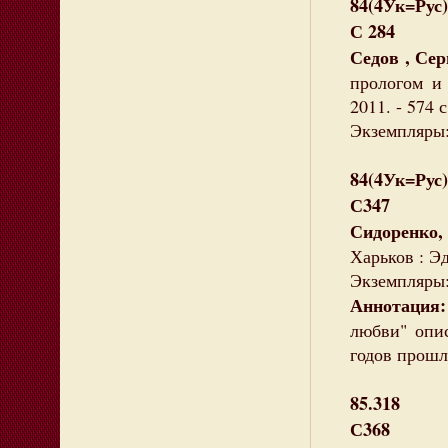
84(4Ук=Рус)
С 284
Седов , Се
прологом и
2011. - 574 
Экземпляры: 
84(4Ук=Рус)
С347
Сидоренко,
Харьков : Эд
Экземпляры: 
Аннотация:
любви" опис
годов прошл
85.318
С368