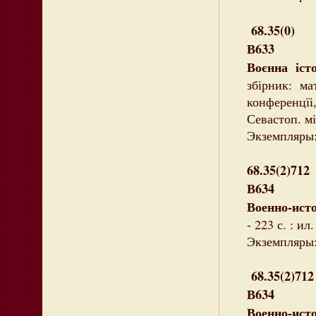
68.35(0)
В633
Воєнна істо
збірник: ма
конференцїі
Севастоп. міс
Экземпляры:
68.35(2)712
В634
Военно-ист
- 223 с. : ил.
Экземпляры: 
68.35(2)712
В634
Военно-ист