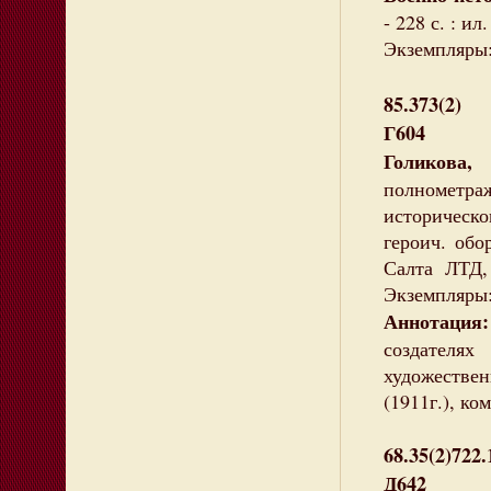
- 228 с. : ил.
Экземпляры: 
85.373(2)
Г604
Голикова,
полнометраж
историческ
героич. обо
Салта ЛТД, 2
Экземпляры:
Аннотация:
создател
художествен
(1911г.), к
68.35(2)722
Д642