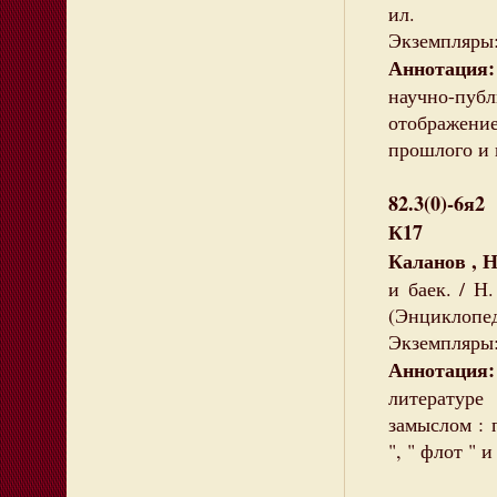
ил.
Экземпляры:
Аннотация:
научно-пуб
отображени
прошлого и 
82.3(0)-6я2
К17
Каланов , 
и баек. / Н.
(Энциклопед
Экземпляры: 
Аннотация:
литературе
замыслом : 
", " флот " 