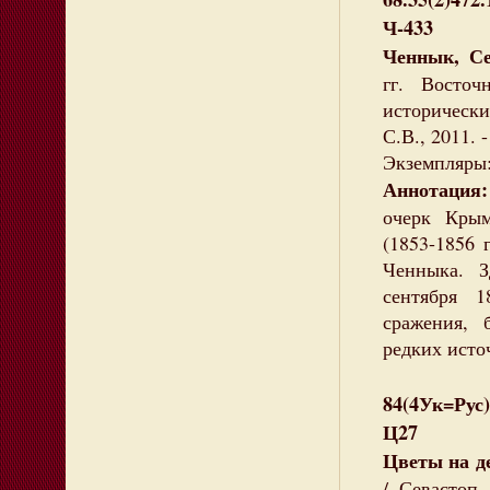
Ч-433
Ченнык, Се
гг. Восточн
историческ
С.В., 2011. -
Экземпляры:
Аннотация
очерк Крым
(1853-1856 
Ченныка. Зд
сентября 1
сражения, 
редких исто
84(4Ук=Рус
Ц27
Цветы на д
/ Севастоп.