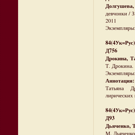
Долгушева
девчонки / З
2011
Экземпляры:
84(4Ук=Рус)
Д756
Дрокина, Т
Т. Дрокина. 
Экземпляры: 
Аннотация
Татьяна Д
лирических 
84(4Ук=Рус)
Д93
Дьяченко, 
М. Дьяченко.