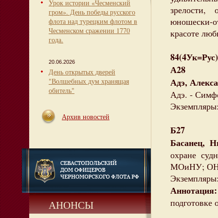
Урок истории «Чесменский
зрелости,
гром». День победы русского
юношески-о
флота над турецким флотом в
Чесменском сражении 1770
красоте люб
года.
84(4Ук=Рус
20.06.2026
А28
День открытых дверей
Адэ, Алекса
"Волшебных дум хранящая
обитель"
Адэ. - Симфе
Экземпляры:
Архив новостей
Б27
Басанец, Н
охране судн
МОиНУ; ОНМА
Экземпляры:
Аннотация:
подготовке 
АНОНСЫ