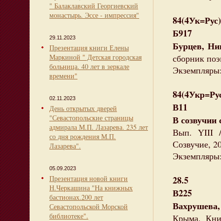
" Балаклавский Георгиевский
монастырь. Эссе - импрессия"
84(4Ук=Рус)
Б917
29.11.2023
Бурцев, Ни
Презентация книги Елены
Маркиной " Детская городская
сборник поэм
больница. 40 лет в зеркале
Экземпляры:
времени"
84(4Укр=Рус
02.11.2023
В11
День открытых дверей
"Севастопольские страницы
В созвучии 
адмирала М.П. Лазарева. 235 лет
Вып. YIII 
со дня рождения М.П.
Созвучие, 201
Лазарева".
Экземпляры: 
05.09.2023
Презентация новой книги
28.5
Н.Черкашина "На книжных
В225
бастионах.200 лет
Вахрушева
Севастопольской Морской
библиотеке".
Крыма. Кни