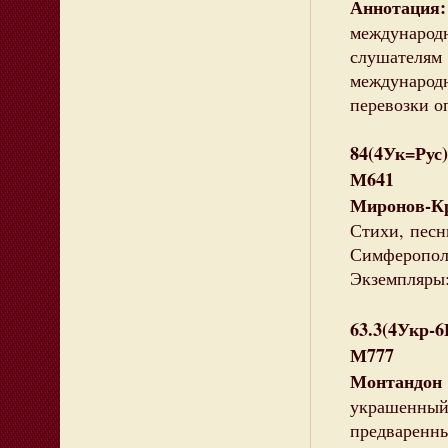
Аннотация:
международ
слушателя
междунаро
перевозки о
84(4Ук=Рус)
М641
Миронов-
Стихи, песн
Симферополь 
Экземпляры:
63.3(4Укр-
М777
Монтандо
украшенны
предваренны