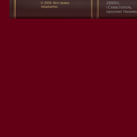
© 2009. Все права
299001,
защищены.
г.Севастополь,
проспект Нахимо