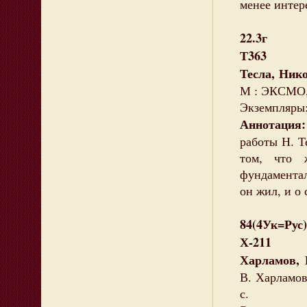
менее интер
22.3г
Т363
Тесла, Нико
М : ЭКСМО, 
Экземпляры:
Аннотация:
работы Н. Т
том, что 
фундаментал
он жил, и о 
84(4Ук=Рус)
Х-211
Харламов, 
В. Харламов
с.