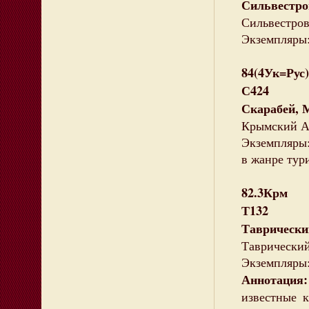
Сильвестро
Сильвестров,
Экземпляры:
84(4Ук=Рус)
С424
Скарабей, 
Крымский Афо
Экземпляры: 
в жанре тур
82.3Крм
Т132
Таврическ
Таврический.
Экземпляры:
Аннотация:
известные 