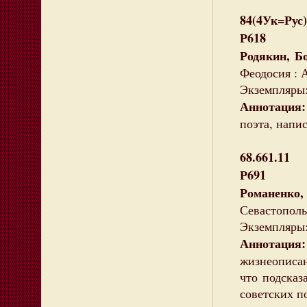
84(4Ук=Рус)
Р618
Родякин, Бо
Феодосия : А
Экземпляры:
Аннотация
поэта, напи
68.661.11
Р691
Романенко,
Севастополь 
Экземпляры: 
Аннотация:
жизнеописан
что подсказ
советских п