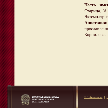
Честь име
Старица, [б.
Экземпляры:
Аннотация:
прославлен
Корнилова.
О библиотеке