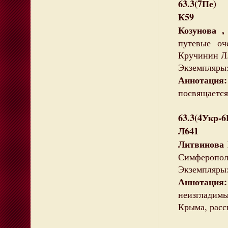
63.3(7Пе)
К59
Козунова ,
путевые оч
Кручинин Л.Ю
Экземпляры:
Аннотация:
посвящается
63.3(4Укр-
Л641
Литвинова 
Симферополь 
Экземпляры:
Аннотация:
неизгладим
Крыма, расс