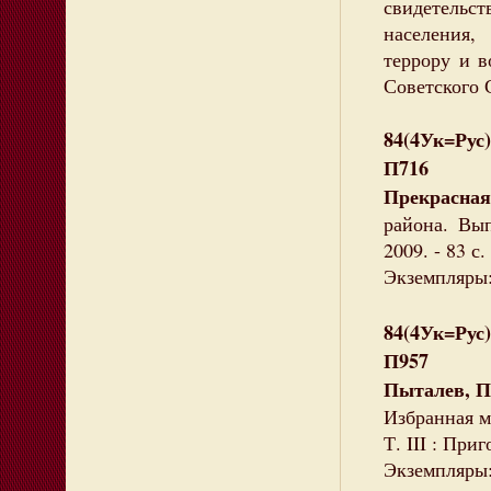
свидетельс
населения,
террору и 
Советского 
84(4Ук=Рус)
П716
Прекрасна
района. Вып
2009. - 83 с.
Экземпляры:
84(4Ук=Рус
П957
Пыталев, П
Избранная м
Т. III : При
Экземпляры: 