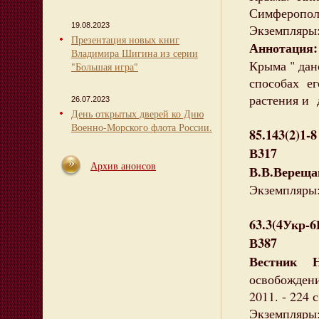
Симферополь 
19.08.2023
Экземпляры:
Презентация новых книг
Аннотация:
Владимира Шигина из серии
Крыма " дан
"Большая игра"
способах е
растения и 
26.07.2023
День открытых дверей ко Дню
Военно-Морского флота России.
85.143(2)1-8
В317
Архив анонсов
В.В.Вереща
Экземпляры: 
63.3(4Укр-
В387
Вестник 
освобождени
2011. - 224 с
Экземпляры: