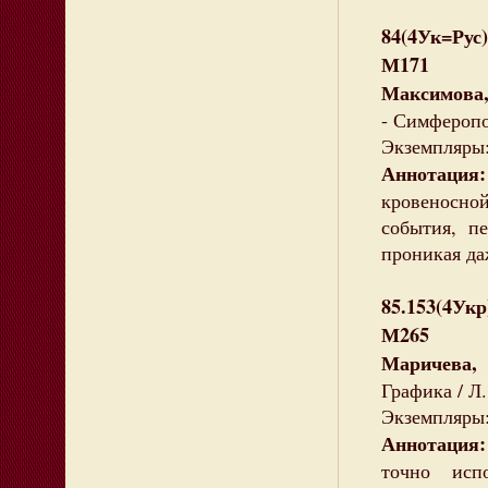
84(4Ук=Рус)
М171
Максимова,
- Симферопо
Экземпляры: 
Аннотация:
кровеносно
события, п
проникая даж
85.153(4Укр
М265
Маричева,
Графика / Л. 
Экземпляры:
Аннотация
точно исп