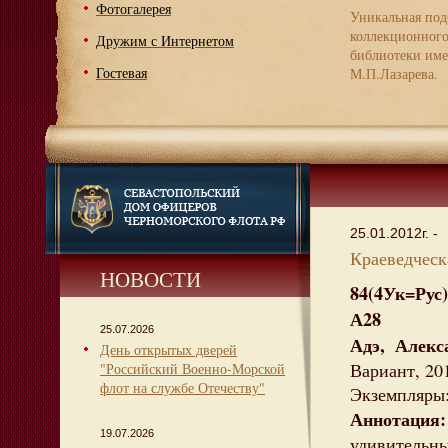
Фотогалерея
Уникальная под
коллекционног
Дружим с Интернетом
библиотеки име
Гостевая
М.П.Лазарева.
25.01.2012г. -
Краеведческа
НОВОСТИ
84(4Ук=Рус)
А28
25.07.2026
Адэ, Алекс
День открытых дверей
Вариант, 2011
"Российский Военно-Морской
флот на службе Отечеству"
Экземпляры:
Аннотация:
19.07.2026
удивитель