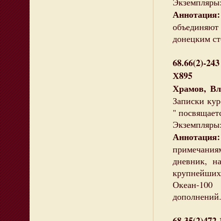
Экземпляры: 
Аннотация:
объединяют 
донецким ст
68.66(2)-243
Х895
Храмов, Вл
Записки ку
" посвящаетс
Экземпляры:
Аннотаци
примечани
дневник, н
крупнейших
Океан-100
дополнений
68.35(2)472.