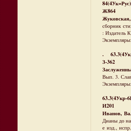
84(4Ук=Рус
Ж864
Жуковская
сборник сти
: Издатель К
Экземпляры:
. 63.3(4Ук
З-362
Заслуженны
Вып. 3. Сла
Экземпляры: 
63.3(4Укр-
И201
Иванов, Ва
Дианы до наш
е изд., испр