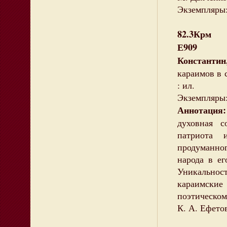
Экземпляры:
82.3Крм
Е909
Константи
караимов в с
: ил.
Экземпляры:
Аннотация:
духовная с
патриота 
продуманно
народа в ег
Уникально
караимские
поэтическом
К. А. Ефето