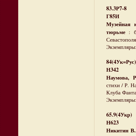
83.3Р7-8
Г85И
Музейная 
тюрьме
: б
Севастополя.
Экземпляры: 
84(4Ук=Рус)
Н342
Наумова, 
стихи / Р. На
Клуба Фанта
Экземпляры:
65.9(4Укр)
Н623
Никитин В.