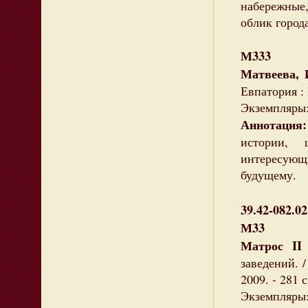
набережные,
облик города
М333
Матвеева, 
Евпатория : 
Экземпляры: 
Аннотация:
истории, 
интересую
будущему.
39.42-082.02
М33
Матрос II 
заведений. /
2009. - 281 с.
Экземпляры: