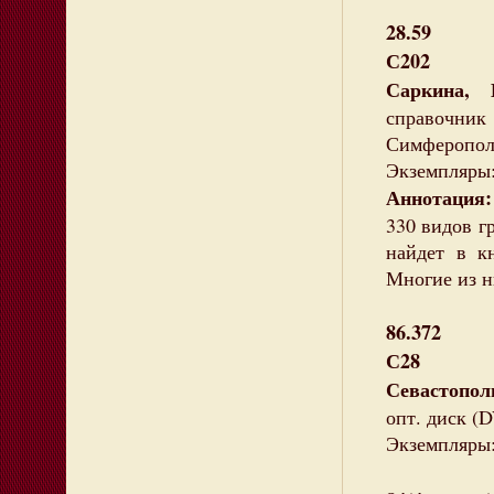
28.59
С202
Саркина, 
справочник
Симферополь 
Экземпляры:
Аннотация:
330 видов г
найдет в к
Многие из н
86.372
С28
Севастопо
опт. диск 
Экземпляры: