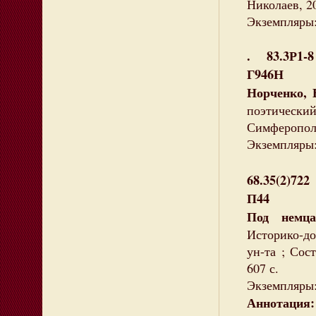
Николаев, 20
Экземпляры: 
. 83.3Р1-8
Г946Н
Норченко, 
поэтический
Симферополь
Экземпляры: 
68.35(2)722
П44
Под немц
Историко-до
ун-та ; Сос
607 с.
Экземпляры:
Аннотация: