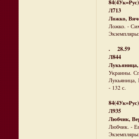
84(4Ук=Рус)
Л713
Ложко, Вяч
Ложко. - Сим
Экземпляры: 
. 28.59
Л844
Лукьяница
Украины. Сп
Лукьяница, 
- 132 с.
84(4Ук=Рус)
Л935
Любчик, Ве
Любчик. - Ев
Экземпляры: 