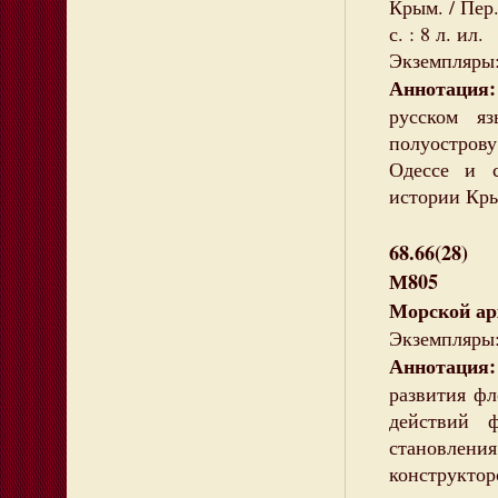
Крым. / Пер
с. : 8 л. ил.
Экземпляры:
Аннотация:
русском я
полуострову
Одессе и с
истории Кр
68.66(28)
М805
Морской а
Экземпляры:
Аннотация:
развития фл
действий 
становлени
конструктор