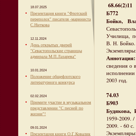
68.66(2)11
18.07.2025
Б772
Презентация книги "Флотский
переполох" писателя -мариниста
Бойко, Вл
С.Ниткова
Севастопо
Училища, п
12.11.2024
В. Н. Бойко.
День открытых дверей
Экземпляры:
"Севастопольские страницы
адмирала М.П.Лазарева"
Аннотация
сведения о 
10.01.2024
исполнении
Положение общефлотского
2003 год.
литературного конкурса
74.03
02.02.2024
Б903
Примите участие в музыкальном
представлении "С песней по
Будякова, 
жизни"!
1959-2009. /
2009. - 60 с. 
09.01.2024
Экземпляры:
Презентация книги О.Г.Ковалик