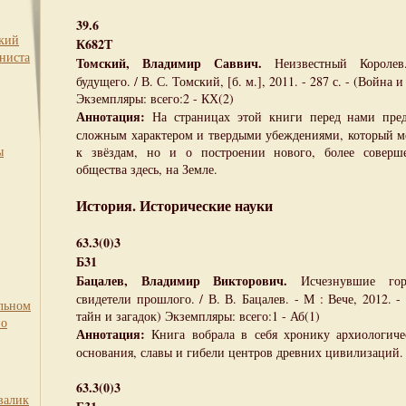
39.6
ский
К682Т
ниста
Томский, Владимир Саввич.
Неизвестный Королев
будущего. / В. С. Томский, [б. м.], 2011. - 287 с. - (Война
Экземпляры: всего:2 - КХ(2)
Аннотация:
На страницах этой книги перед нами пред
сложным характером и твердыми убеждениями, который ме
ы
к звёздам, но и о построении нового, более соверш
общества здесь, на Земле.
История. Исторические науки
63.3(0)3
Б31
Бацалев, Владимир Викторович.
Исчезнувшие гор
свидетели прошлого. / В. В. Бацалев. - М : Вече, 2012. - 
льном
тайн и загадок) Экземпляры: всего:1 - Аб(1)
по
Аннотация:
Книга вобрала в себя хронику архиологиче
основания, славы и гибели центров древних цивилизаций.
63.3(0)3
валик