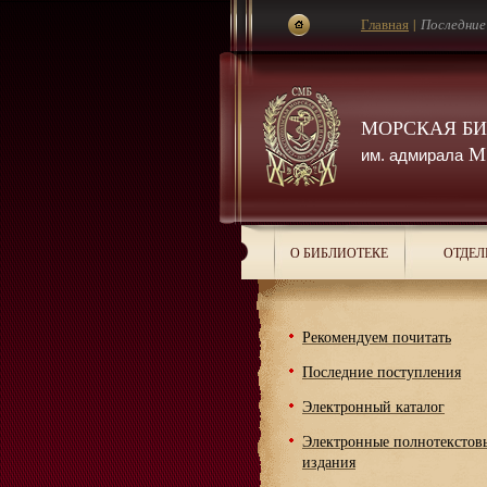
Главная
|
Последние
МОРСКАЯ Б
М.
им. адмирала
О БИБЛИОТЕКЕ
ОТДЕЛ
Рекомендуем почитать
Последние поступления
Электронный каталог
Электронные полнотекстов
издания