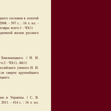
дного сословия в золотой
08. - 597 с. : 16 л. ил. -
ляры: всего:1 - ЧЗ(1)
дневной жизни русского
 Хмельницкого. / Н. И.
о:2 - ЧЗ(1), Аб(1)
ссийского ученого Н. И.
сле смерти крупнейшего
ицкого.
ии и Украины. / С. В.
011. - 414 с. : 16 л. ил.