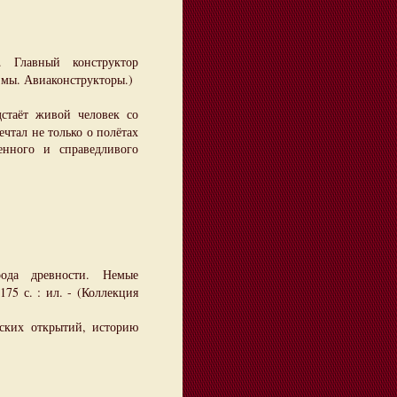
. Главный конструктор
 и мы. Авиаконструкторы.)
стаёт живой человек со
чтал не только о полётах
енного и справедливого
ода древности. Немые
175 с. : ил. - (Коллекция
ских открытий, историю