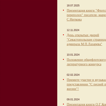
18.07.2025
Презентация книги "Флот
переполох" писателя -мари
С.Ниткова
12.11.2024
День открытых дверей
"Севастопольские страниц
адмирала М.П.Лазарева"
10.01.2024
Положение общефлотского
литературного конкурса
02.02.2024
Примите участие в музыка
представлении "С песней 
жизни"!
09.01.2024
Презентация книги О.Г.Ко