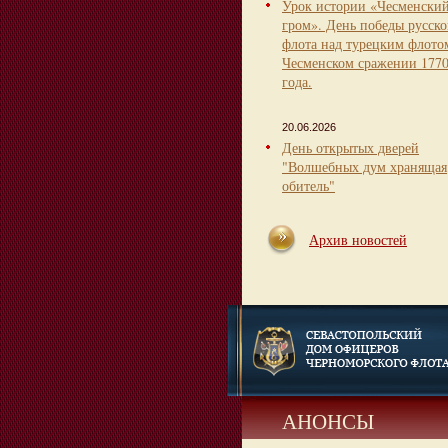
Урок истории «Чесменски
гром». День победы русско
флота над турецким флото
Чесменском сражении 177
года.
20.06.2026
День открытых дверей
"Волшебных дум хранящая
обитель"
Архив новостей
АНОНСЫ