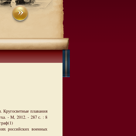
и. Кругосветные плавания
. - М, 2012. - 287 с. : 8
граф(1)
иях российских военных