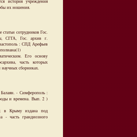
ся история учреждения
собы их ношения.
 статьи сотрудников Гос.
ы, СГГА, Гос. архив г.
евастополь : СПД Арефьев
тополиана(1)
матическим. Его основу
сархива, часть которых
 научных сборниках.
 Балаян. - Симферополь :
ароды и времена. Вып. 2 )
их в Крыму издана под
а - часть грандиозного