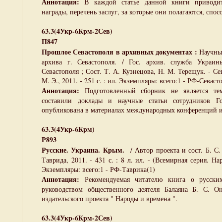
Аннотация:
В каждой статье данной книги приводит
награды, перечень заслуг, за которые они полагаются, спо
63.3(4Укр-6Крм-2Сев)
П847
Прошлое Севастополя в архивных документах :
Научные
архива г. Севастополя. / Гос. архив. служба Украин
Севастополя ; Сост. Т. А. Кузнецова, Н. М. Терещук. - С
М. Э., 2011. - 251 с. : ил. Экземпляры: всего:1 - РФ-Севас
Аннотация:
Подготовленный сборник не является те
составили доклады и научные статьи сотрудников Го
опубликована в материалах международных конференций и
63.3(4Укр-6Крм)
Р893
Русские. Украина. Крым.
/ Автор проекта и сост. Б. С.
Таврида, 2011. - 431 с. : 8 л. ил. - (Всемирная серия. Н
Экземпляры: всего:1 - РФ-Таврика(1)
Аннотация:
Рекомендуемая читателю книга о русск
руководством общественного деятеля Балаяна Б. С. Он
издательского проекта " Народы и времена ".
63.3(4Укр-6Крм-2Сев)