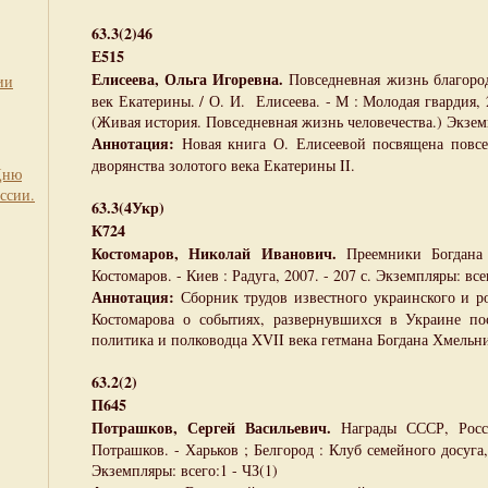
63.3(2)46
Е515
Елисеева, Ольга Игоревна.
Повседневная жизнь благоро
ии
век Екатерины. / О. И. Елисеева. - М : Молодая гвардия, 20
(Живая история. Повседневная жизнь человечества.) Экземп
Аннотация:
Новая книга О. Елисеевой посвящена повсе
дворянства золотого века Екатерины II.
Дню
ссии.
63.3(4Укр)
К724
Костомаров, Николай Иванович.
Преемники Богдана
Костомаров. - Киев : Радуга, 2007. - 207 с. Экземпляры: всег
Аннотация:
Сборник трудов известного украинского и ро
Костомарова о событиях, развернувшихся в Украине по
политика и полководца XVII века гетмана Богдана Хмельн
63.2(2)
П645
Потрашков, Сергей Васильевич.
Награды СССР, Росс
Потрашков. - Харьков ; Белгород : Клуб семейного досуга, 2
Экземпляры: всего:1 - ЧЗ(1)