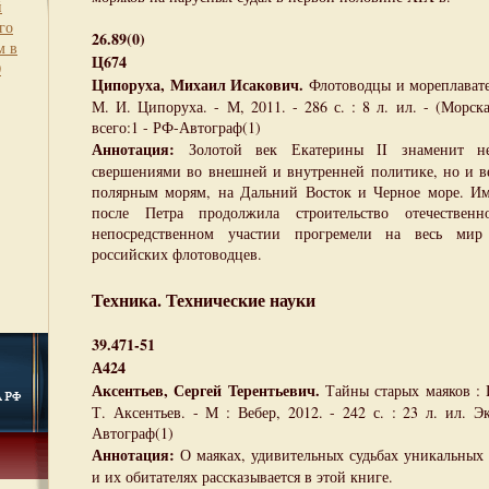
й
го
26.89(0)
м в
Ц674
0
Ципоруха, Михаил Исакович.
Флотоводцы и мореплавате
М. И. Ципоруха. - М, 2011. - 286 с. : 8 л. ил. - (Морск
всего:1 - РФ-Автограф(1)
Аннотация:
Золотой век Екатерины II знаменит н
свершениями во внешней и внутренней политике, но и 
полярным морям, на Дальний Восток и Черное море. Им
после Петра продолжила строительство отечестве
непосредственном участии прогремели на весь ми
российских флотоводцев.
Техника. Технические науки
39.471-51
А424
Аксентьев, Сергей Терентьевич.
Тайны старых маяков : 
Т. Аксентьев. - М : Вебер, 2012. - 242 с. : 23 л. ил. Э
Автограф(1)
Аннотация:
О маяках, удивительных судьбах уникальны
и их обитателях рассказывается в этой книге.