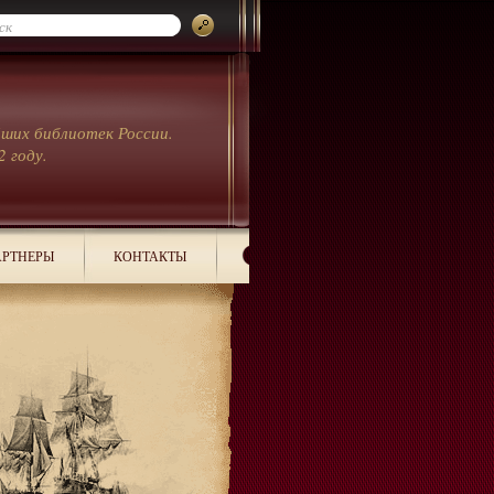
йших библиотек России.
2 году.
РТНЕРЫ
КОНТАКТЫ