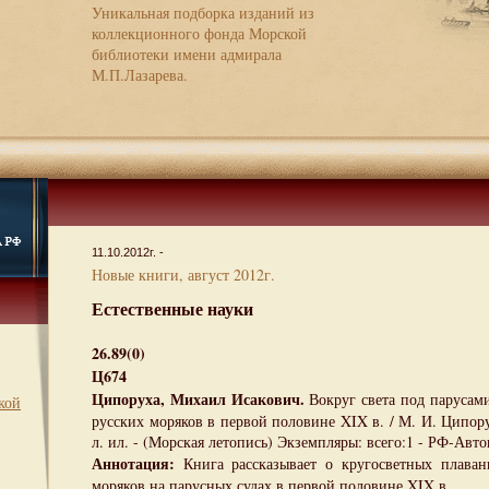
Уникальная подборка изданий из
коллекционного фонда Морской
библиотеки имени адмирала
М.П.Лазарева.
11.10.2012г. -
Новые книги, август 2012г.
Естественные науки
26.89(0)
Ц674
Ципоруха, Михаил Исакович.
Вокруг света под парусам
кой
русских моряков в первой половине XIX в. / М. И. Ципоруха
л. ил. - (Морская летопись) Экземпляры: всего:1 - РФ-Авто
Аннотация:
Книга рассказывает о кругосветных плаван
моряков на парусных судах в первой половине XIX в.