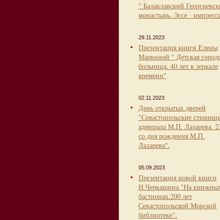
" Балаклавский Георгиевс
монастырь. Эссе - импресс
29.11.2023
Презентация книги Елены
Маркиной " Детская город
больница. 40 лет в зеркале
времени"
02.11.2023
День открытых дверей
"Севастопольские страниц
адмирала М.П. Лазарева. 2
со дня рождения М.П.
Лазарева".
05.09.2023
Презентация новой книги
Н.Черкашина "На книжны
бастионах.200 лет
Севастопольской Морской
библиотеке".