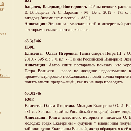
Б31
кий
Бацалев, Владимир Викторович.
Тайны великих раскопок
ия"
В. В. Бацалев, А. С. Варакин. - М : Вече, 2012. - 175 с. 
загадок) Экземпляры: всего:1 - Аб(1)
Аннотация:
Эта книга - увлекательный и интересный расс
с которыми сталкиваются археологи.
ская
63.3(2)46
П30Е
Елисеева, Ольга Игоревна.
Тайна смерти Петра III. / О.
2010. - 395 с. : 8 л. ил. - (Тайны Российской Империи) Экз
Аннотация:
Автор книги постаралась показать, что кор
ы
Петра Великого - вовсе не досадное недоразумение 
35 лет
продемонстрировало необходимость новой волны европеи
понять власти предержащей, как их не надо проводить.
63.3(2)46
Е30Е
Елисеева, Ольга Игоревна.
Молодая Екатерина / О. И. Елис
х
381 с. : 8 л. ил. - (Тайны Российской империи) Экземпляры:
Аннотация:
Книга известного историка и писателя О. Е
молодых годах Екатерины - будущей " владычицы полуми
тайники души Екатерины Великой, автор обращается к её 