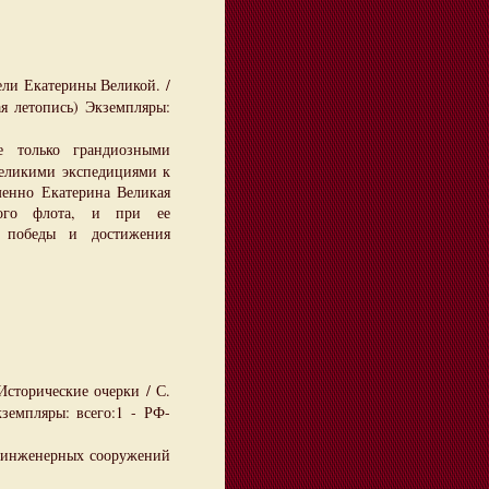
ли Екатерины Великой. /
ая летопись) Экземпляры:
е только грандиозными
великими экспедициями к
енно Екатерина Великая
нного флота, и при ее
р победы и достижения
Исторические очерки / С.
кземпляры: всего:1 - РФ-
х инженерных сооружений