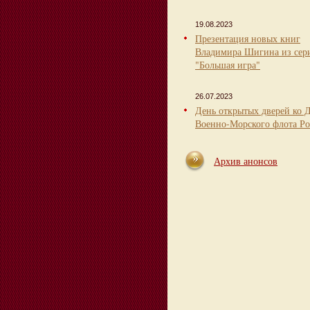
19.08.2023
Презентация новых книг
Владимира Шигина из сер
"Большая игра"
26.07.2023
День открытых дверей ко 
Военно-Морского флота Ро
Архив анонсов