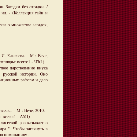
. Загадки без отгадки. /
: ил. - (Коллекция тайн и
каз о множестве загадок,
 И. Елисеева. - М : Вече,
емпляры: всего:1 - ЧЗ(1)
откое царствование внука
в русской истории. Оно
зационных реформ и дало
еева. - М : Вече, 2010. -
 всего:1 - Аб(1)
лисеевой рассказывает о
ра ". Чтобы заглянуть в
воспоминаниям.