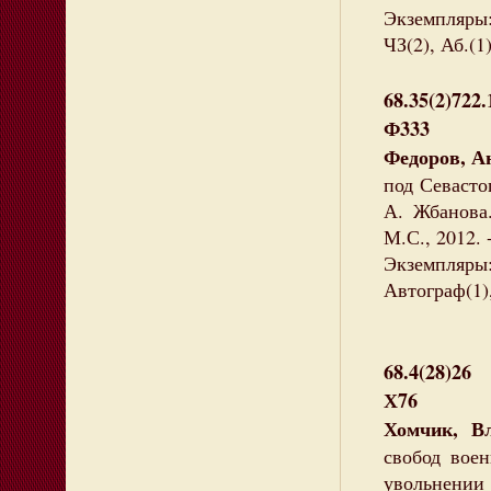
Экземпляры
ЧЗ(2), Аб.(1
68.35(2)722
Ф333
Федоров, А
под Севасто
А. Жбанова.
М.С., 2012. -
Экземпляры:
Автограф(1)
68.4(28)26
Х76
Хомчик, В
свобод вое
увольнени