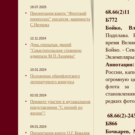
18.07.2025
68.66(2)11
Презентация книги "Флотский
Б772
переполох" писателя -мариниста
С.Ниткова
Бойко, Вл
Подплава. 
12.11.2024
время Велик
День открытых дверей
Бойко. - Сев
"Севастопольские страницы
адмирала М.П.Лазарева"
Экземпляры:
Аннотация:
10.01.2024
России, кап
Положение общефлотского
огромную ц
литературного конкурса
флота за 
становлени
02.02.2024
редких фото
Примите участие в музыкальном
представлении "С песней по
жизни"!
68.66(2)-24
Б866
09.01.2024
Бочкарев, 
Презентация книги О.Г.Ковалик