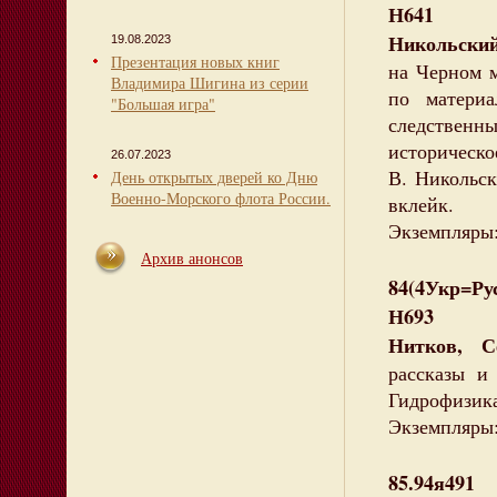
Н641
Никольский
19.08.2023
Презентация новых книг
на Черном м
Владимира Шигина из серии
по материа
"Большая игра"
следствен
историческое
26.07.2023
В. Никольски
День открытых дверей ко Дню
Военно-Морского флота России.
вклейк.
Экземпляры: 
Архив анонсов
84(4Укр=Рус
Н693
Нитков, С
рассказы и
Гидрофизика,
Экземпляры: 
85.94я491