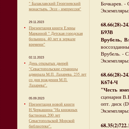
Бочкарев. - 
" Балаклавский Георгиевский
монастырь. Эссе - импрессия"
Экземпляры:
29.11.2023
68.66(28)-24
Презентация книги Елены
Б93В
Маркиной " Детская городская
Врубель, В
больница. 40 лет в зеркале
времени"
воссозданн
Врубель. - С
02.11.2023
Экземпляры: 
День открытых дверей
"Севастопольские страницы
68.66(28)-24
адмирала М.П. Лазарева. 235 лет
со дня рождения М.П.
К674-Ч
Лазарева".
"Честь имею
сценария В.Б
05.09.2023
опт. диск 
Презентация новой книги
Н.Черкашина "На книжных
Экземпляры:
бастионах.200 лет
Севастопольской Морской
68.35(2)722.
библиотеке".