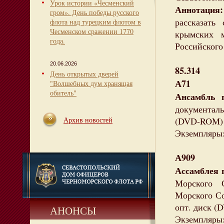
Урок истории «Чесменский
Аннотаци
гром». День победы русского
рассказать
флота над турецким флотом в
Чесменском сражении 1770
крымских м
года.
Российского
20.06.2026
85.314
День открытых дверей
А71
"Волшебных дум хранящая
обитель"
Ансамбль 
документаль
Архив новостей
(DVD-ROM)
Экземпляры:
А909
Ассамблея
Морского 
Морского Соб
опт. диск 
АНОНСЫ
Экземпляры: