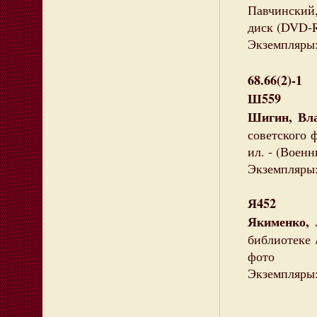
Павчинский, 
диск (DVD-
Экземпляры:
68.66(2)-1
Ш559
Шигин, Вл
советского ф
ил. - (Воен
Экземпляры: 
Я452
Якименко, 
библиотеке /
фото
Экземпляры: