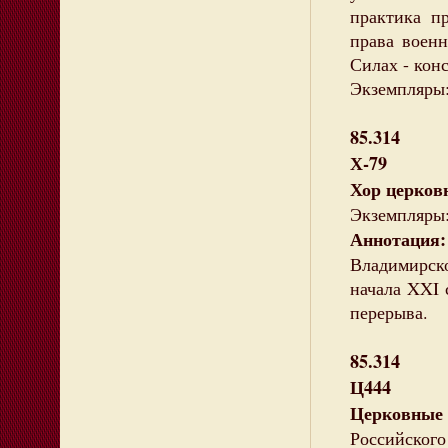
практика пр
права военн
Силах - кон
Экземпляры: 
85.314
Х-79
Хор церков
Экземпляры:
Аннотация:
Владимирск
начала XXI 
перерыва.
85.314
Ц444
Церковные 
Российско