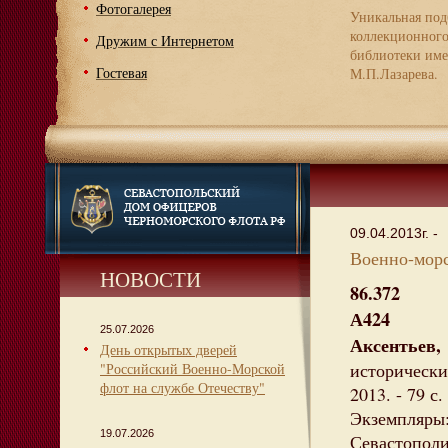
Фотогалерея
Уникальная под
коллекционног
Дружим с Интернетом
библиотеки име
Гостевая
М.П.Лазарева.
09.04.2013г. -
Военно-морс
НОВОСТИ
86.372
А424
25.07.2026
Аксентьев
День открытых дверей
исторически
"Российский Военно-Морской
флот на службе Отечеству"
2013. - 79 с. 
Экземпляры
19.07.2026
Севастополи