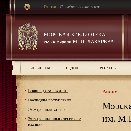
Главная
|
Последние поступления
МОРСКАЯ БИБЛИОТЕКА
М. П. ЛАЗАРЕВА
им. адмирала
О БИБЛИОТЕКЕ
ОТДЕЛЫ
РЕСУРСЫ
Рекомендуем почитать
Анонс
Последние поступления
Морска
Электронный каталог
им. М.
Электронные полнотекстовые
издания