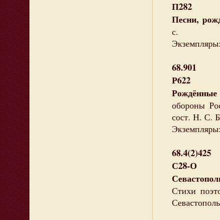
П282
Песни, рож
с.
Экземпляры:
68.901
Р622
Рождённые 
обороны Ро
сост. Н. С. Б
Экземпляры: 
68.4(2)425
С28-О
Севастопо
Стихи поэт
Севастополь