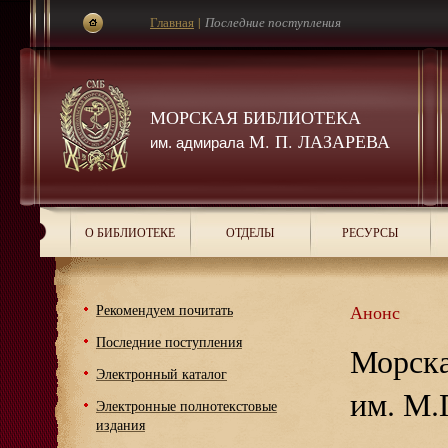
Главная
|
Последние поступления
МОРСКАЯ БИБЛИОТЕКА
М. П. ЛАЗАРЕВА
им. адмирала
О БИБЛИОТЕКЕ
ОТДЕЛЫ
РЕСУРСЫ
Рекомендуем почитать
Анонс
Последние поступления
Морска
Электронный каталог
им. М.
Электронные полнотекстовые
издания