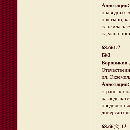
Аннотация
подводных ло
показано, ка
сложилась с
сделана поп
68.661.7
Б83
Боровиков 
Отечественно
ил. Экземпля
Аннотация:
страны к во
разведыват
предвоенные
диверсантов
68.66(2)-13