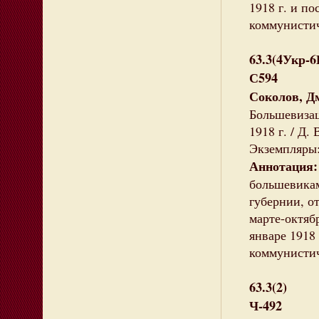
1918 г. и п
коммунистич
63.3(4Укр-
С594
Соколов, Д
Большевизац
1918 г. / Д. 
Экземпляры:
Аннотация
большевикам
губернии, о
марте-октябр
январе 1918
коммунистич
63.3(2)
Ч-492