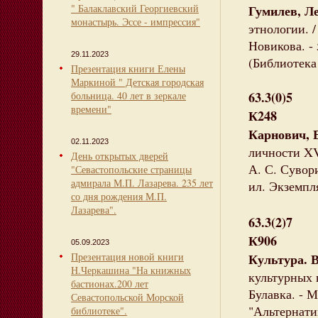
" Балаклавский Георгиевский
Гумилев, Л
монастырь. Эссе - импрессия"
этнологии. /
Новикова. - 5
29.11.2023
(Библиотека 
Презентация книги Елены
Маркиной " Детская городская
63.3(0)5
больница. 40 лет в зеркале
времени"
К248
Карнович, 
02.11.2023
личности XV
День открытых дверей
А. С. Сувори
"Севастопольские страницы
адмирала М.П. Лазарева. 235 лет
ил. Экземпл
со дня рождения М.П.
Лазарева".
63.3(2)7
К906
05.09.2023
Презентация новой книги
Культура. 
Н.Черкашина "На книжных
культурных 
бастионах.200 лет
Булавка. - 
Севастопольской Морской
"Альтернати
библиотеке".