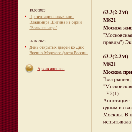
63.3(2-2М)
19.08.2023
Презентация новых книг
М821
Владимира Шигина из серии
Москва живе
"Большая игра"
"Московская 
правды") Экз
26.07.2023
День открытых дверей ко Дню
Военно-Морского флота России.
63.3(2-2М)
М821
Архив анонсов
Москва при
Вострышев, 
"Московская 
- ЧЗ(1)
Аннотация: 
одним из ва
Москвы. В ц
испытывала 