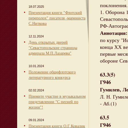
поклонения.
18.07.2025
1. Оборона 1
Презентация книги "Флотский
переполох" писателя -мариниста
Севастополь 
С.Ниткова
РФ-Автограф(
Аннотация:
12.11.2024
по курсу "И
День открытых дверей
конца ХХ век
"Севастопольские страницы
адмирала М.П.Лазарева"
первые меся
обороне Сев
10.01.2024
Положение общефлотского
63.3(5)
литературного конкурса
Г946
Гумилев, Л
02.02.2024
Л. Н. Гумиле
Примите участие в музыкальном
представлении "С песней по
- Аб.(1)
жизни"!
63.5
09.01.2024
Г946
Презентация книги О.Г.Ковалик