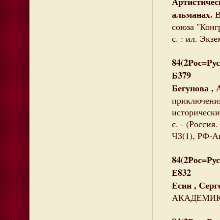
Артистичес
альманах.
В
союза "Конг
с. : ил. Экз
84(2Рос=Рус
Б379
Бегунова , 
приключения
исторический
с. - (Россия
ЧЗ(1), РФ-А
84(2Рос=Рус
Е832
Есин , Сер
АКАДЕМИКА, 