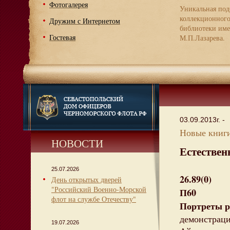
Фотогалерея
Уникальная под
коллекционног
Дружим с Интернетом
библиотеки име
Гостевая
М.П.Лазарева.
03.09.2013г. -
Новые книги
НОВОСТИ
Естествен
25.07.2026
26.89(0)
День открытых дверей
"Российский Военно-Морской
П60
флот на службе Отечеству"
Портреты р
демонстрацио
19.07.2026