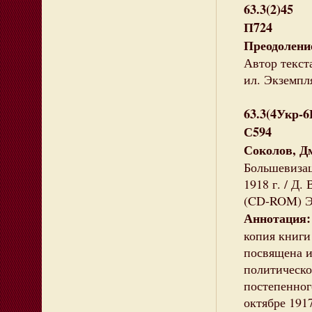
63.3(2)45
П724
Преодолени
Автор текста
ил. Экземпля
63.3(4Укр-
С594
Соколов, Д
Большевизац
1918 г. / Д.
(CD-ROM) Эк
Аннотация:
копия книги
посвящена и
политическо
постепенног
октябре 1917