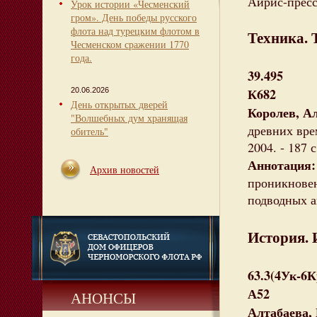
Айрис-пресс,
Урок истории «Чесменский
гром». День победы русского
флота над турецким флотом в
Техника. 
Чесменском сражении 1770
года.
39.495
К682
20.06.2026
День открытых дверей
Королев, А
"Волшебных дум хранящая
древних вре
обитель"
2004. - 187 
Аннотация
Архив новостей
проникновен
подводных а
История. 
63.3(4Ук-6
А52
АНОНСЫ
Алтабаева,