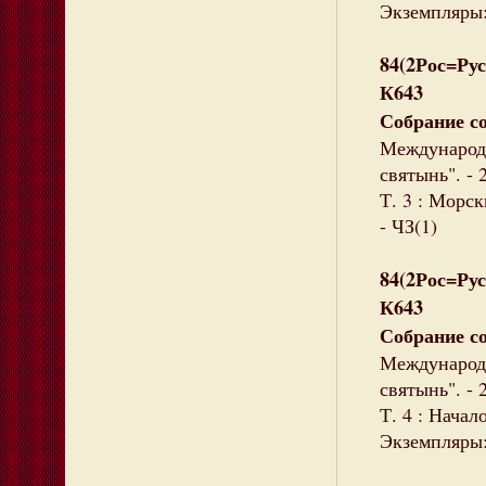
Экземпляры: 
84(2Рос=Рус
К643
Собрание со
Международн
святынь". - 
Т. 3 : Морск
- ЧЗ(1)
84(2Рос=Рус
К643
Собрание с
Международн
святынь". - 
Т. 4 : Начал
Экземпляры: 