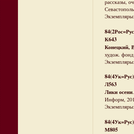
рассказы, оч
Севастополь 
Экземпляры:
84(2Рос=Рус
К643
Конецкий, 
худож. фонд 
Экземпляры: 
84(4Ук=Рус)
Л563
Лики осени
Информ, 2010
Экземпляры: 
84(4Ук=Рус
М805