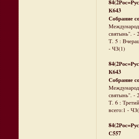
84(2Рос=Рус
К643
Собрание с
Международн
святынь". - 
Т. 5 : Вчер
- ЧЗ(1)
84(2Рос=Рус
К643
Собрание с
Международн
святынь". - 
Т. 6 : Трети
всего:1 - ЧЗ(
84(2Рос=Рус
С557