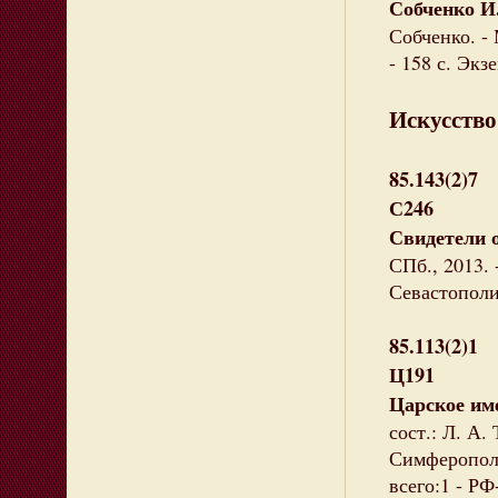
Собченко И
Собченко. -
- 158 с. Экз
Искусство
85.143(2)7
С246
Свидетели 
СПб., 2013. 
Севастополи
85.113(2)1
Ц191
Царское им
сост.: Л. А.
Симферополь 
всего:1 - РФ