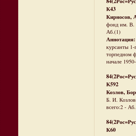
84(2Рос=Рус
К43
Кирносов, 
фонд им. В. 
Аб.(1)
Аннотация
курсанты 1-
торпедном ф
начале 1950-
84(2Рос=Рус
К592
Козлов, Бо
Б. И. Козлов
всего:2 - Аб.
84(2Рос=Рус
К60