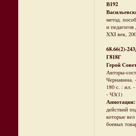
В192
Васильевски
метод. посо
и педагогов 
XXI век, 200
68.66(2)-243
Г818Г
Герой Сове
Авторы-сост
Чернавина. -
180 с. : ил.
- ЧЗ(1)
Аннотация:
действий по
которые вел
боевых това