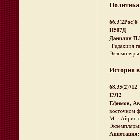
Политика.
66.3(2Рос)8
Н507Д
Данилин П.
"Редакция га
Экземпляры: 
История в
68.35(2)712
Е912
Ефимов, Ав
восточном ф
М. : Айрис-пр
Экземпляры: 
Аннотация