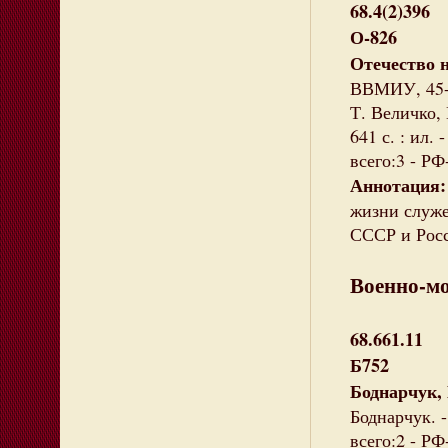
68.4(2)396
О-826
Отечество н
ВВМИУ, 45-
Т. Величко, 
641 с. : ил
всего:3 - РФ
Аннотация
жизни служе
СССР и Рос
Военно-м
68.661.11
Б752
Боднарчук,
Боднарчук. 
всего:2 - РФ