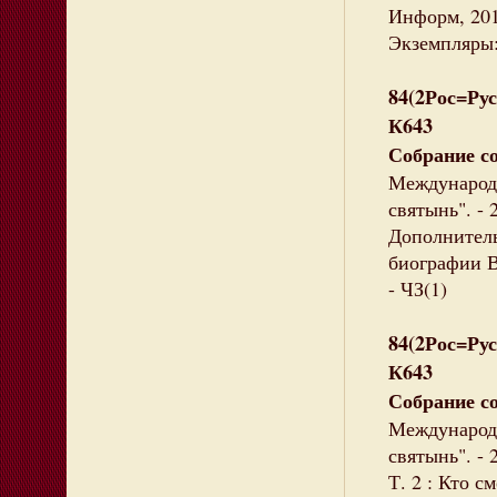
Информ, 2010
Экземпляры: 
84(2Рос=Рус
К643
Собрание с
Международн
святынь". - 
Дополнитель
биографии В.
- ЧЗ(1)
84(2Рос=Рус
К643
Собрание с
Международн
святынь". - 
Т. 2 : Кто с