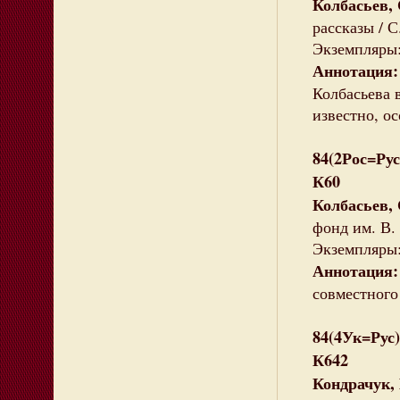
Колбасьев,
рассказы / С
Экземпляры: 
Аннотация
Колбасьева 
известно, о
84(2Рос=Рус
К60
Колбасьев,
фонд им. В. 
Экземпляры: 
Аннотация
совместного
84(4Ук=Рус
К642
Кондрачук,