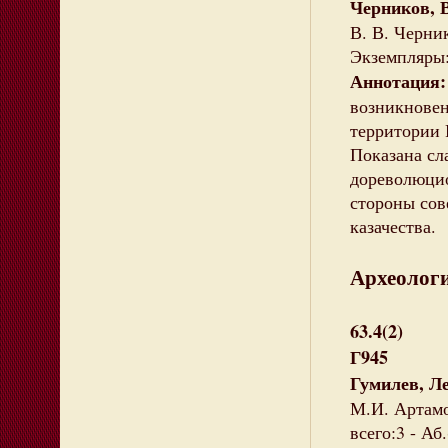
Черников, 
В. В. Чернико
Экземпляры: 
Аннотация
возникновен
территории 
Показана сл
дореволюцио
стороны сов
казачества.
Археолог
63.4(2)
Г945
Гумилев, Л
М.И. Артамон
всего:3 - Аб.