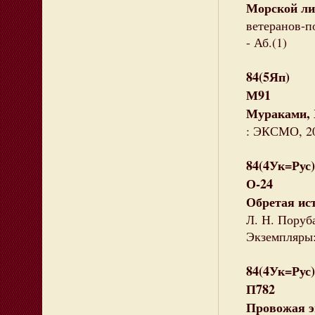
Морской л
ветеранов-по
- Аб.(1)
84(5Яп)
М91
Мураками,
: ЭКСМО, 200
84(4Ук=Рус)
О-24
Обретая ис
Л. Н. Поруба
Экземпляры:
84(4Ук=Рус)
П782
Провожая э