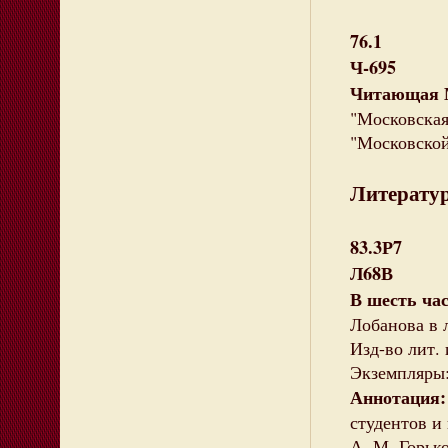
76.1
Ч-695
Читающая М
"Московская 
"Московской
Литератур
83.3Р7
Л68В
В шесть ча
Лобанова в л
Изд-во лит. и
Экземпляры: 
Аннотация:
студентов и
А. М. Горьк