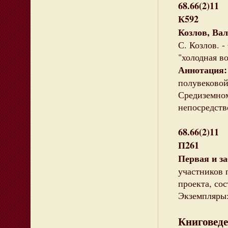
68.66(2)11
К592
Козлов, Ва
С. Козлов. - 
"холодная во
Аннотация
полувековой
Средиземном
непосредств
68.66(2)11
П261
Первая и з
участников 
проекта, сос
Экземпляры: 
Книговед