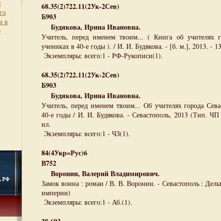
й
68.35(2)722.11(2Ук-2Сев)
го
Б903
м в
Будякова, Ирина Ивановна.
0
Учитель, перед именем твоим... ( Книга об учителях 
учениках в 40-е годы ). / И. И. Будякова. - [б. м.], 2013. - 13
Экземпляры: всего:1 - РФ-Рукописи(1).
68.35(2)722.11(2Ук-2Сев)
Б903
Будякова, Ирина Ивановна.
Учитель, перед именем твоим... Об учителях города Сев
40-е годы / И. И. Будякова. - Севастополь, 2013 (Тип. ЧП 
ил.
Экземпляры: всего:1 - ЧЗ(1).
84(4Укр=Рус)6
В752
Воронин, Валерий Владимирович.
Замок воина : роман / В. В. Воронин. - Севастополь : Дельт
империи)
Экземпляры: всего:1 - Аб.(1).