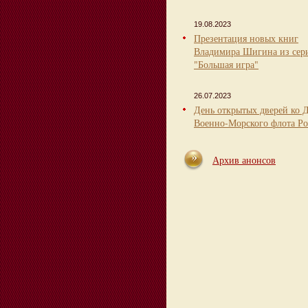
19.08.2023
Презентация новых книг
Владимира Шигина из сер
"Большая игра"
26.07.2023
День открытых дверей ко 
Военно-Морского флота Ро
Архив анонсов