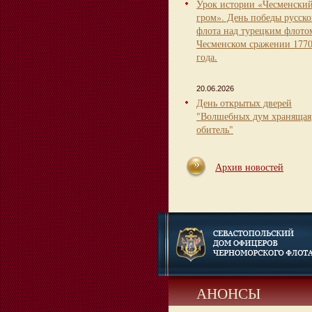
Урок истории «Чесменски
гром». День победы русско
флота над турецким флото
Чесменском сражении 177
года.
20.06.2026
День открытых дверей
"Волшебных дум хранящая
обитель"
Архив новостей
АНОНСЫ