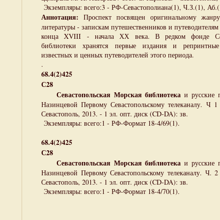
Экземпляры: всего:3 - РФ-Севастополиана(1), Ч.З.(1), Аб.(
Аннотация:
Проспект посвящен оригинальному жанру 
литературы - запискам путешественников и путеводителя
конца XVIII - начала ХХ века. В редком фонде Се
библиотеки хранятся первые издания и репринтные
известных и ценных путеводителей этого периода.
.
68.4(2)425
С28
Севастопольская Морская библиотека
и русские 
Назинцевой Первому Севастопольскому телеканалу. Ч 1 
Севастополь, 2013. - 1 эл. опт. диск (CD-DA): зв.
Экземпляры: всего:1 - РФ-Формат 18-4/69(1).
68.4(2)425
С28
Севастопольская Морская библиотека
и русские п
Назинцевой Первому Севастопольскому телеканалу. Ч. 2 
Севастополь, 2013. - 1 эл. опт. диск (CD-DA): зв.
Экземпляры: всего:1 - РФ-Формат 18-4/70(1).