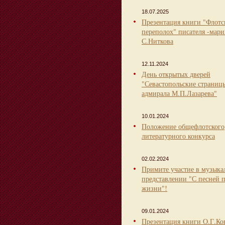
18.07.2025
Презентация книги "Флот
переполох" писателя -мари
С.Ниткова
12.11.2024
День открытых дверей
"Севастопольские страниц
адмирала М.П.Лазарева"
10.01.2024
Положение общефлотского
литературного конкурса
02.02.2024
Примите участие в музыка
представлении "С песней 
жизни"!
09.01.2024
Презентация книги О.Г.Ко