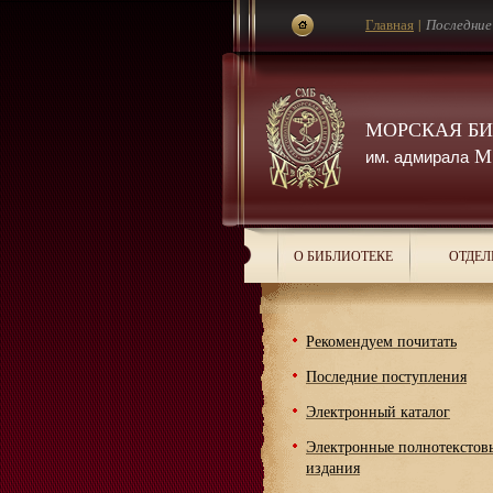
Главная
|
Последние
МОРСКАЯ Б
М.
им. адмирала
О БИБЛИОТЕКЕ
ОТДЕЛ
Рекомендуем почитать
Последние поступления
Электронный каталог
Электронные полнотекстов
издания