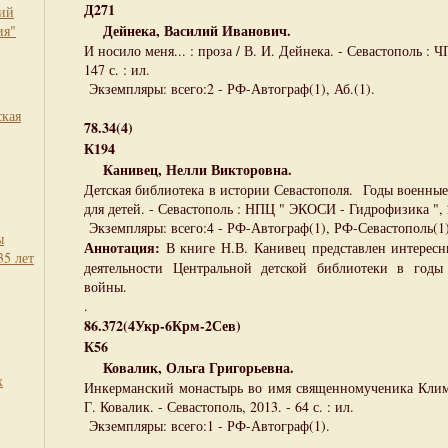
Д271
кий
Дейнека, Василий Иванович.
ия"
И носило меня... : проза / В. И. Дейнека. - Севастополь : 
147 с. : ил.
Экземпляры: всего:2 - РФ-Автограф(1), Аб.(1).
ская
78.34(4)
К194
Канивец, Нелли Викторовна.
Детская библиотека в истории Севастополя. Годы военны
для детей. - Севастополь : НПЦ " ЭКОСИ - Гидрофизика ", 20
Экземпляры: всего:4 - РФ-Автограф(1), РФ-Севастополь(1),
ы
Аннотация:
В книге Н.В. Канивец представлен интерес
35 лет
деятельности Центральной детской библиотеки в годы
войны.
.
86.372(4Укр-6Крм-2Сев)
К56
Ковалик, Ольга Григорьевна.
х
Инкерманский монастырь во имя священномученика Клим
Г. Ковалик. - Севастополь, 2013. - 64 с. : ил.
Экземпляры: всего:1 - РФ-Автограф(1).