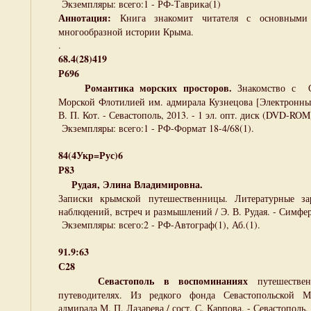
Экземпляры: всего:1 - РФ-Таврика(1)
Аннотация:
Книга знакомит читателя с основными
многообразной истории Крыма.
.
68.4(28)419
Р696
Романтика морских просторов.
Знакомство с Се
Морской Флотилией им. адмирала Кузнецова [Электронный
В. П. Кот. - Севастополь, 2013. - 1 эл. опт. диск (DVD-ROM)
Экземпляры: всего:1 - РФ-Формат 18-4/68(1).
84(4Укр=Рус)6
Р83
Рудая, Элина Владимировна.
Записки крымской путешественницы. Литературные за
наблюдений, встреч и размышлений / Э. В. Рудая. - Симферо
Экземпляры: всего:2 - РФ-Автограф(1), Аб.(1).
91.9:63
С28
Севастополь в воспоминаниях
путешеств
путеводителях. Из редкого фонда Севастопольской М
адмирала М. П. Лазарева / сост. С. Карпова. - Севастополь, 2