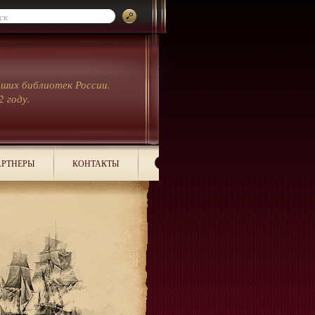
йших библиотек России.
2 году.
РТНЕРЫ
КОНТАКТЫ