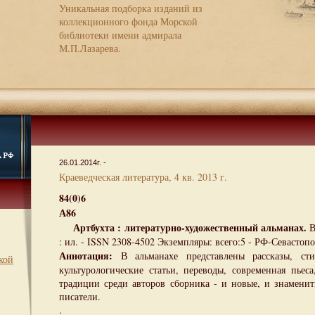
Уникальная подборка изданий из
коллекционного фонда Морской
библиотеки имени адмирала
М.П.Лазарева.
26.01.2014г. -
Краеведческая литература, 4 кв. 2013 г.
84(0)6
А86
Артбухта : литературно-художественный альманах.
В
: ил. - ISSN 2308-4502 Экземпляры: всего:5 - РФ-Севастопол
Аннотация:
В альманахе представлены рассказы, сти
кой
культурологические статьи, переводы, современная пьеса
традиции среди авторов сборника - и новые, и знамени
писатели.
.