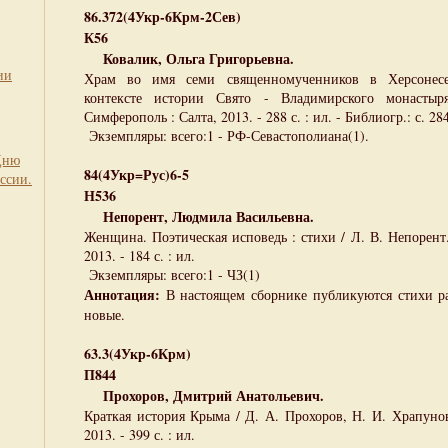
86.372(4Укр-6Крм-2Сев)
К56
Ковалик, Ольга Григорьевна.
ии
Храм во имя семи священномученников в Херсонесе
контексте истории Свято - Владимирского монастыр
Симферополь : Салта, 2013. - 288 с. : ил. - Библиогр.: с. 284
Экземпляры: всего:1 - РФ-Севастополиана(1).
Дню
84(4Укр=Рус)6-5
ссии.
Н536
Непорент, Людмила Васильевна.
Женщина. Поэтическая исповедь : стихи / Л. В. Непорент.
2013. - 184 с. : ил.
Экземпляры: всего:1 - ЧЗ(1)
Аннотация:
В настоящем сборнике публикуются стихи ра
новые.
63.3(4Укр-6Крм)
П844
Прохоров, Дмитрий Анатольевич.
Краткая история Крыма / Д. А. Прохоров, Н. И. Храпуно
2013. - 399 с. : ил.