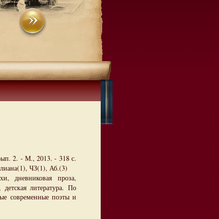
ып. 2. - М., 2013. - 318 с.
иана(1), ЧЗ(1), Аб.(3)
хи, дневниковая проза,
, детская литература. По
тые современные поэты и