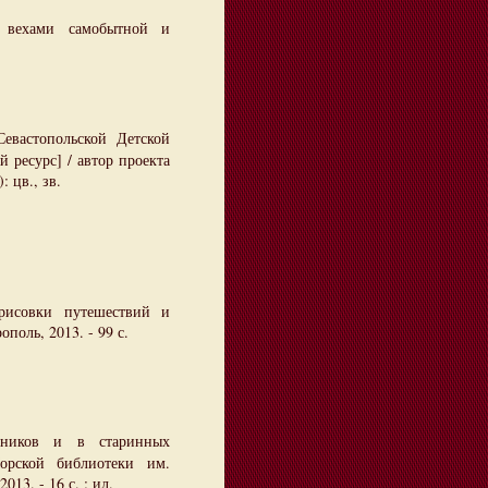
 вехами самобытной и
вастопольской Детской
 ресурс] / автор проекта
: цв., зв.
рисовки путешествий и
поль, 2013. - 99 с.
енников и в старинных
орской библиотеки им.
013. - 16 с. : ил.