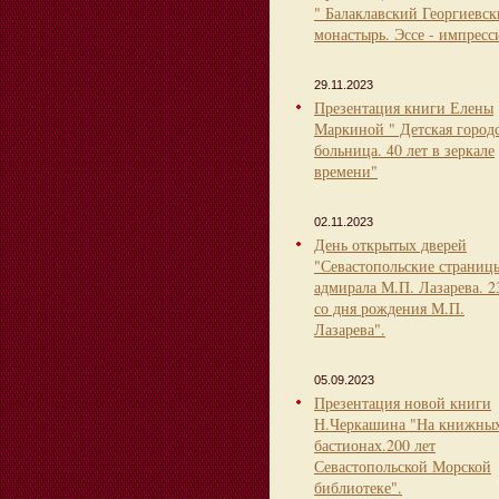
" Балаклавский Георгиевс
монастырь. Эссе - импресс
29.11.2023
Презентация книги Елены
Маркиной " Детская город
больница. 40 лет в зеркале
времени"
02.11.2023
День открытых дверей
"Севастопольские страниц
адмирала М.П. Лазарева. 2
со дня рождения М.П.
Лазарева".
05.09.2023
Презентация новой книги
Н.Черкашина "На книжны
бастионах.200 лет
Севастопольской Морской
библиотеке".