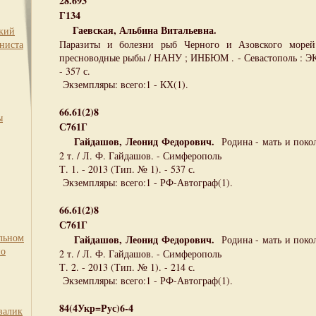
28.693
Г134
Гаевская, Альбина Витальевна.
ский
ниста
Паразиты и болезни рыб Черного и Азовского морей
пресноводные рыбы / НАНУ ; ИНБЮМ . - Севастополь : Э
- 357 с.
Экземпляры: всего:1 - КХ(1).
66.61(2)8
ы
С761Г
Гайдашов, Леонид Федорович.
Родина - мать и поко
2 т. / Л. Ф. Гайдашов. - Симферополь
Т. 1. - 2013 (Тип. № 1). - 537 с.
Экземпляры: всего:1 - РФ-Автограф(1).
66.61(2)8
С761Г
льном
Гайдашов, Леонид Федорович.
Родина - мать и поко
по
2 т. / Л. Ф. Гайдашов. - Симферополь
Т. 2. - 2013 (Тип. № 1). - 214 с.
Экземпляры: всего:1 - РФ-Автограф(1).
84(4Укр=Рус)6-4
валик