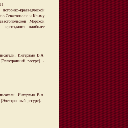
1)
историко-краеведческой
м по Севастополю и Крыму
вастопольской Морской
 переиздания наиболее
писатели. Интервью В.А.
[Электронный ресурс]. -
исатели. Интервью В.А.
[Электронный ресурс]. -