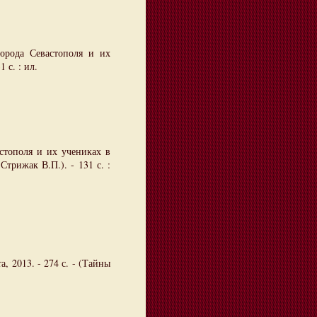
города Севастополя и их
1 с. : ил.
астополя и их учениках в
Стрижак В.П.). - 131 с. :
а, 2013. - 274 с. - (Тайны