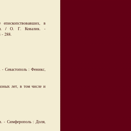
 епископствовавших, в
я. / О. Г. Ковалик. -
 - 288.
 - Севастополь : Феникс,
зных лет, в том числе и
в. - Симферополь : Доля,