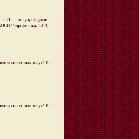
 : ІІ - полупроходные
КОСИ Гидрофизика, 2013.
ления спасенных зовут! В
ления спасенных зовут! В