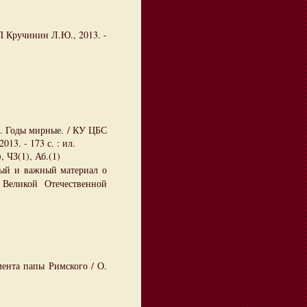
ЧП Кручинин Л.Ю., 2013. -
е. Годы мирные. / КУ ЦБС
13. - 173 с. : ил.
 ЧЗ(1), Аб.(1)
ный и важный материал о
 Великой Отечественной
ента папы Римского / О.