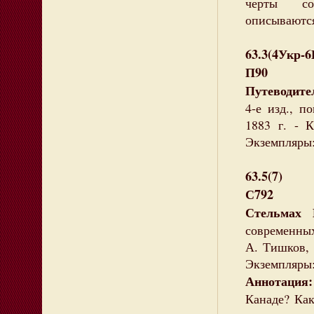
черты со
описываются
63.3(4Укр-
П90
Путеводите
4-е изд., п
1883 г. - К
Экземпляры:
63.5(7)
С792
Стельмах 
современных
А. Тишков, С
Экземпляры: 
Аннотация
Канаде? Как