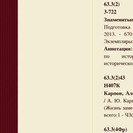
63.3(2)
3-722
Знамениты
Подготовка
2013. - 670
Экземпляры: 
Аннотаци
по истори
историческо
63.3(2)43
Н407К
Карпов, А
/ А. Ю. Карп
(Жизнь заме
всего:1 - ЧЗ(
63.3(4Фр)