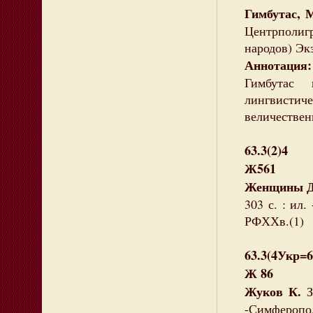
Гимбутас, 
Центрполигр
народов) Эк
Аннотаци
Гимбутас 
лингвистич
величествен
63.3(2)4
Ж561
Женщины Д
303 с. : ил.
РФХХв.(1)
63.3(4Укр=
Ж 86
Жуков К.
З
-Симферопо