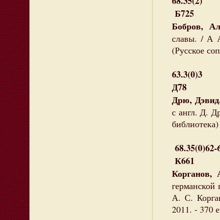
68.35(2)
Б725
Бобров, Ал
славы. / А 
(Русское со
63.3(0)3
Д78
Дрю, Дэвид
с англ. Д. Д
библиотека) 
68.35(0)62-
К661
Корганов, 
германской 
А. С. Корга
2011. - 370 