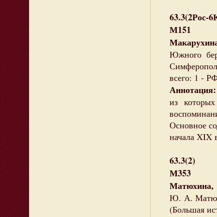
63.3(2Рос-6
М151
Макарухина
Южного бер
Симферополь
всего: 1 - Р
Аннотация
из котор
воспомина
Основное со
начала XIX в
63.3(2)
М353
Матюхина,
Ю. А. Матюхи
(Большая ист