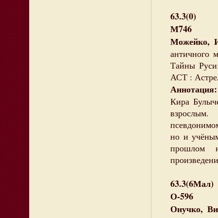
63.3(0)
М746
Можейко, 
античного 
Тайны Руси;
АСТ : Астрел
Аннотация
Кира Булы
взрослым
псевдонимом
но и учёным
прошлом 
произведени
63.3(6Мал)
О-596
Онучко, Ви