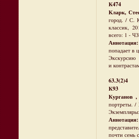
К474
Кларк, Сте
город. / С.
классик, 20
всего: 1 - ЧЗ
Аннотация:
попадает в
Экскурсию 
и контраста
63.3(2)4
К93
Курганов ,
портреты. / 
Экземпляры: 
Аннотаци
представит
почти семь 