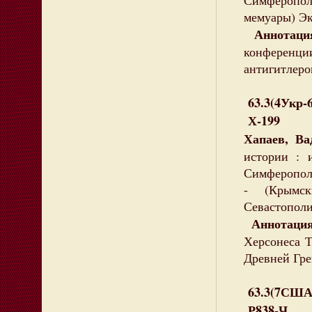
Симферопол
мемуары) Эк
Аннотаци
конферен
антигитлеро
63.3(4Укр-
Х-199
Хапаев, Ва
истории : 
Симферополь 
- (Крымс
Севастополи
Аннотаци
Херсонеса Т
Древней Гре
63.3(7США
Р838-Ч