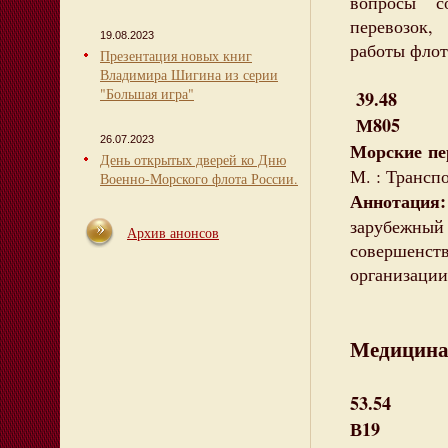
вопросы с
перевозок,
19.08.2023
работы флот
Презентация новых книг
Владимира Шигина из серии
"Большая игра"
39.48
М805
26.07.2023
Морские пе
День открытых дверей ко Дню
М. : Транспо
Военно-Морского флота России.
Аннотаци
зарубежный
Архив анонсов
совершенст
организации
Медицин
53.54
В19