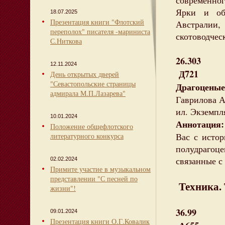
современно
Ярки и об
18.07.2025
Презентация книги "Флотский
Австралии,
переполох" писателя -мариниста
скотоводчес
С.Ниткова
26.303
12.11.2024
Д721
День открытых дверей
"Севастопольские страницы
Драгоцены
адмирала М.П.Лазарева"
Гаврилова А.
ил. Экземпля
10.01.2024
Аннотация:
Положение общефлотского
Вас с исто
литературного конкурса
полудрагоце
связанные с
02.02.2024
Примите участие в музыкальном
представлении "С песней по
Техника.
жизни"!
36.99
09.01.2024
Презентация книги О.Г.Ковалик