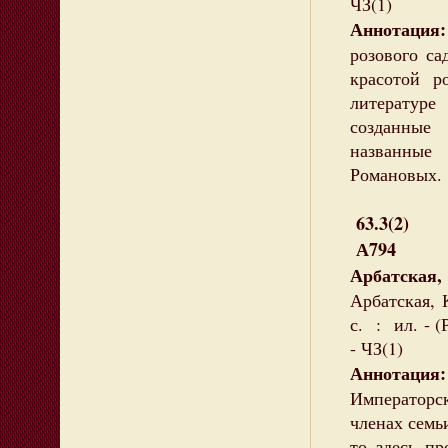
ЧЗ(1)
Аннотация:
розового са
красотой р
литератур
созданн
названны
Романовых.
63.3(2)
А794
Арбатска
Арбатская, 
с. : ил. - 
- ЧЗ(1)
Аннотация:
Императорск
членах семь
то здесь пр