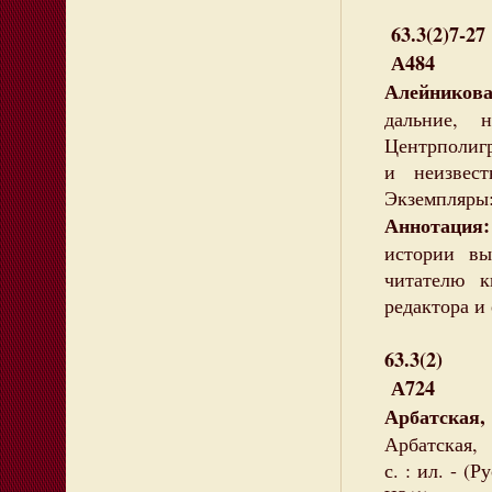
63.3(2)7-27
А484
Алейников
дальние, 
Центрполиг
и неизвест
Экземпляры:
Аннотация:
истории 
читателю к
редактора и
63.3(2)
А724
Арбатская
Арбатская, 
с. : ил. - (