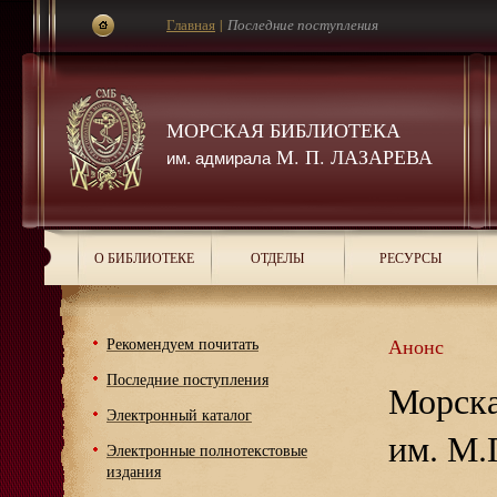
Главная
|
Последние поступления
МОРСКАЯ БИБЛИОТЕКА
М. П. ЛАЗАРЕВА
им. адмирала
О БИБЛИОТЕКЕ
ОТДЕЛЫ
РЕСУРСЫ
Рекомендуем почитать
Анонс
Последние поступления
Морска
Электронный каталог
им. М.
Электронные полнотекстовые
издания