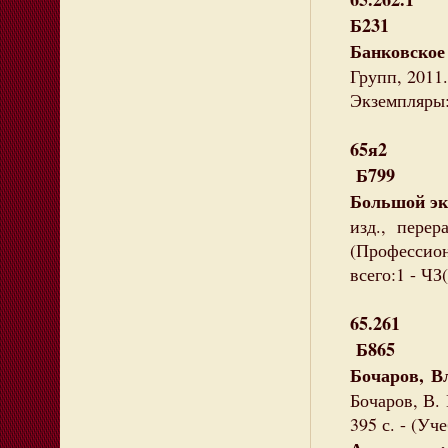
Б231
Банковское
Групп, 2011.
Экземпляры: 
65я2
Б799
Большой эк
изд., пере
(Профессио
всего:1 - ЧЗ(
65.261
Б865
Бочаров, В
Бочаров, В. 
395 с. - (Уч