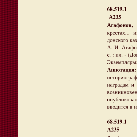
68.519.1
А235
Агафонов,
крестах...
донского каз
А. И. Агафо
с. : ил. - (
Экземпляры:
Аннотация:
историогра
наградам и 
возникнове
опубликован
вводится в 
68.519.1
А235