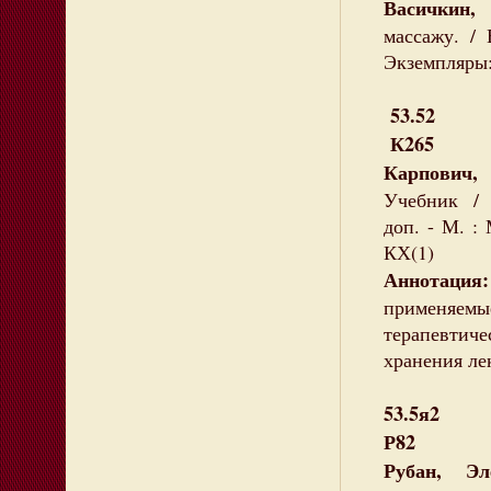
Васичкин,
массажу. / 
Экземпляры:
53.52
К265
Карпович
Учебник / В
доп. - М. : 
КХ(1)
Аннотаци
применяем
терапевтич
хранения ле
53.5я2
Р82
Рубан, Эл