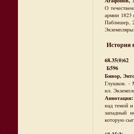
Агафонов, 
О течествен
армии 1823 и
Паблишер, 2
Экземпляры:
История в
68.35(0)62
Б596
Бивор, Энт
Глушков. - М
ил. Экземпля
Аннотация
над темой 
западный и
которую сыг