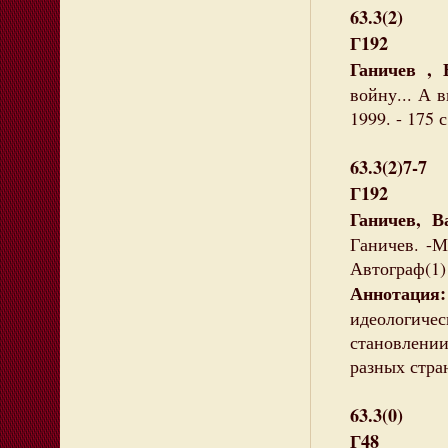
63.3(2)
Г192
Ганичев , 
войну... А в
1999. - 175 
63.3(2)7-7
Г192
Ганичев, В
Ганичев. -М.
Автограф(1)
Аннотация:
идеологиче
становлении
разных стра
63.3(0)
Г48