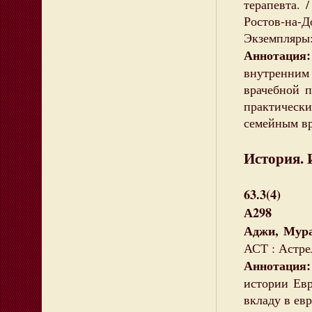
терапевта. /
Ростов-на
Экземпляры: 
Аннотаци
внутренни
врачебной 
практическ
семейным вр
История. 
63.3(4)
А298
Аджи, Мура
АСТ : Астрел
Аннотаци
истории Евр
вкладу в ев