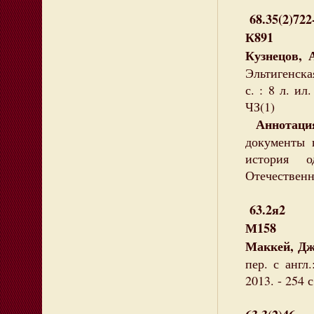
68.35(2)722
К891
Кузнецов, 
Эльтигенская
с. : 8 л. и
ЧЗ(1)
Аннотаци
документы 
история 
Отечественн
63.2я2
М158
Маккей, Дж
пер. с англ
2013. - 254 