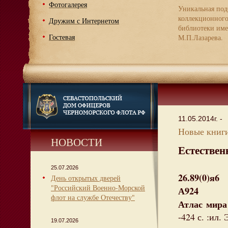
Фотогалерея
Уникальная под
коллекционног
Дружим с Интернетом
библиотеки име
Гостевая
М.П.Лазарева.
11.05.2014г. -
Новые книги
НОВОСТИ
Естествен
25.07.2026
26.89(0)я6
День открытых дверей
"Российский Военно-Морской
А924
флот на службе Отечеству"
Атлас мира
-424 с. :ил.
19.07.2026