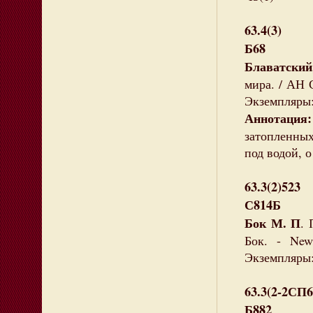
63.4(3)
Б68
Блаватски
мира. / АН С
Экземпляры:
Аннотация:
затопленны
под водой, 
63.3(2)523
С814Б
Бок М. П
. 
Бок. - Ne
Экземпляры: 
63.3(2-2СП6
Б882