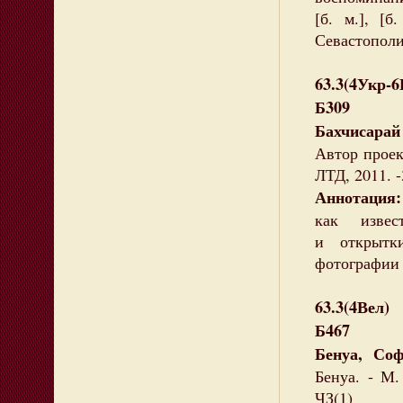
[б. м.], [б
Севастополи
63.3(4Укр-
Б309
Бахчисарай
Автор проек
ЛТД, 2011. -
Аннотация
как извест
и открытк
фотографии 
63.3(4Вел)
Б467
Бенуа, Соф
Бенуа. - М.
ЧЗ(1)