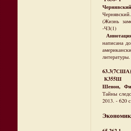
Чернявский
Чернявский. 
(Жизнь зам
-ЧЗ(1)
Аннотаци
написана до
американск
литературы.
63.3(7США
К355Ш
Шенон, Фи
Тайны следс
2013. - 620 
Экономик
65.262.1