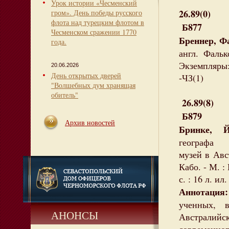
Урок истории «Чесменский
26.89(0)
гром». День победы русского
флота над турецким флотом в
Б877
Чесменском сражении 1770
Бреннер, Ф
года.
англ. Фальк
Экземпляры:
20.06.2026
День открытых дверей
-ЧЗ(1)
"Волшебных дум хранящая
обитель"
26.89(8)
Б879
Архив новостей
Бринке, Й
географа с
музей в Авст
Кабо. - М. :
с. : 16 л. и
Аннотация
ученных, во
АНОНСЫ
Австралийс