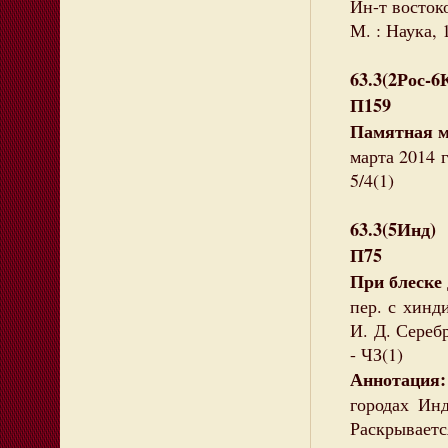
Ин-т востоко
М. : Наука, 1
63.3(2Рос-6
П159
Памятная м
марта 2014 г
5/4(1)
63.3(5Инд)
П75
При блеске 
пер. с хинди
И. Д. Серебр
- ЧЗ(1)
Аннотация:
городах И
Раскрывае