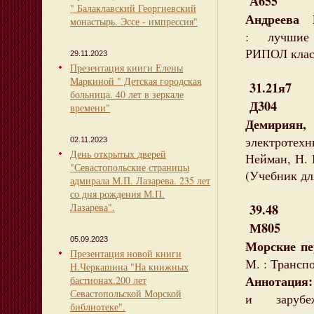
А655
" Балаклавский Георгиевский
Андреева 
монастырь. Эссе - импрессия"
: лучшие р
РИПОЛ класси
29.11.2023
Презентация книги Елены
Маркиной " Детская городская
31.21я7
больница. 40 лет в зеркале
Д304
времени"
Демирия
электротехн
02.11.2023
День открытых дверей
Нейман, Н. В
"Севастопольские страницы
(Учебник дл
адмирала М.П. Лазарева. 235 лет
со дня рождения М.П.
Лазарева".
39.48
М805
05.09.2023
Морские пе
Презентация новой книги
М. : Транспо
Н.Черкашина "На книжных
Аннотация
бастионах.200 лет
Севастопольской Морской
и зарубеж
библиотеке".