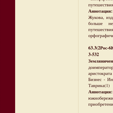
путешествия
Аннотация:
Жукова, изд
больше не
путешеств
орфографиче
63.3(2Рос-6
3-532
Землянич
доимператор
аристократа
Бизнес - Ин
Таврика(1)
Аннотация
южнобережн
приобретени