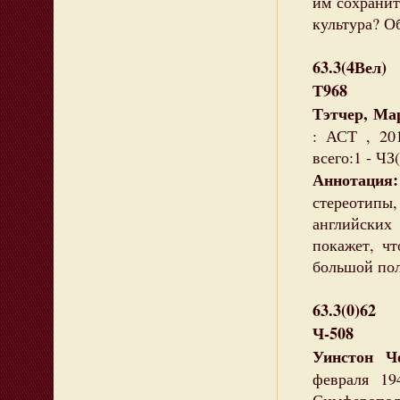
им сохранит
культура? О
63.3(4Вел)
Т968
Тэтчер, Ма
: АСТ , 201
всего:1 - ЧЗ(
Аннотация:
стереотипы,
английских
покажет, ч
большой по
63.3(0)62
Ч-508
Уинстон Ч
февраля 19