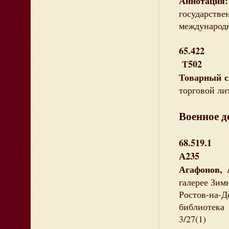
Аннотаци
государс
международ
65.422
Т502
Товарный с
торговой ли
Военное д
68.519.1
А235
Агафонов, 
галерее Зимн
Ростов-на-До
библиотека
3/27(1)