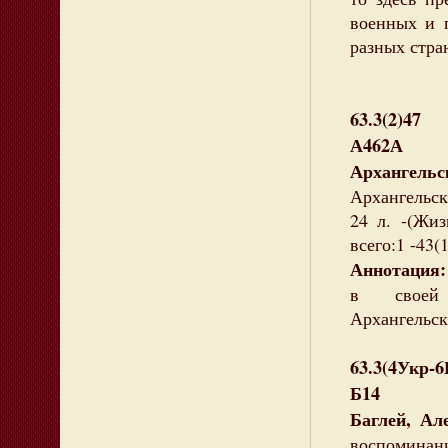
военных и 
разных стра
63.3(2)47
А462А
Архангельс
Архангельски
24 л. -(Жиз
всего:1 -43(1
Аннотация
в своей 
Архангельск
63.3(4Укр-
Б14
Баглей, Але
воспоминани