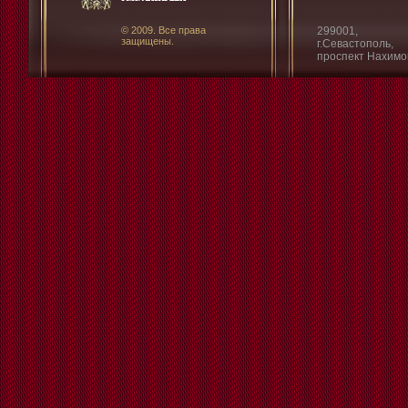
© 2009. Все права
299001,
защищены.
г.Севастополь,
проспект Нахимо