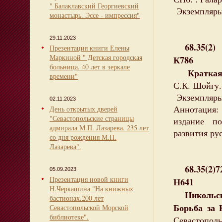
" Балаклавский Георгиевский
Экземпляры:
монастырь. Эссе - импрессия"
29.11.2023
68.35(2)
Презентация книги Елены
Маркиной " Детская городская
К786
больница. 40 лет в зеркале
Краткая и
времени"
С.К. Шойгу. 
Экземпляры:
02.11.2023
Аннотация
День открытых дверей
"Севастопольские страницы
издание п
адмирала М.П. Лазарева. 235 лет
развития рус
со дня рождения М.П.
Лазарева".
68.35(2)72
05.09.2023
Презентация новой книги
Н641
Н.Черкашина "На книжных
Никольски
бастионах.200 лет
Борьба за 
Севастопольской Морской
библиотеке".
Севастополь