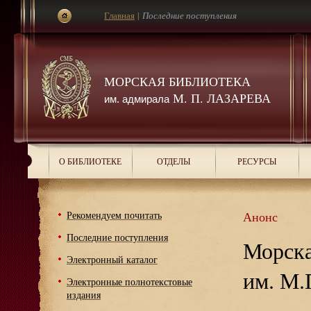
Главная
|
Последние поступления
МОРСКАЯ БИБЛИОТЕКА
М. П. ЛАЗАРЕВА
им. адмирала
О БИБЛИОТЕКЕ
ОТДЕЛЫ
РЕСУРСЫ
Рекомендуем почитать
Анонс
Последние поступления
Морска
Электронный каталог
им. М.
Электронные полнотекстовые
издания