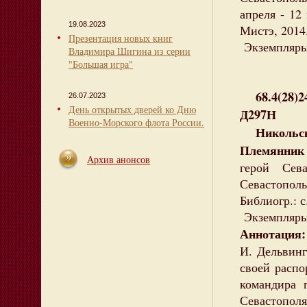
апреля - 12 
19.08.2023
Мистэ, 2014. 
Презентация новых книг
Экземпляры:
Владимира Шигина из серии
"Большая игра"
68.4(28)2
26.07.2023
День открытых дверей ко Дню
Д297Н
Военно-Морского флота России.
Никольски
Племянник 
Архив анонсов
герой Сев
Севастополь
Библиогр.: с
Экземпляры:
Аннотация:
И. Дельвин
своей распо
командира 
Севастополя 