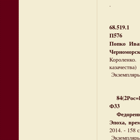
.
68.519.1
П576
Попко Ива
Черноморс
Короленко. 
казачества)
Экземпляры:
84(2Рос=
Ф33
Федоренко
Эпоха, вре
2014. - 158 с
Экземпляры: