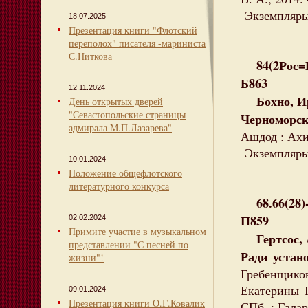
Экземпляры:
18.07.2025
Презентация книги "Флотский
переполох" писателя -мариниста
С.Ниткова
84(2Рос=
Б863
12.11.2024
Бохно, Ир
День открытых дверей
"Севастопольские страницы
Черноморск
адмирала М.П.Лазарева"
Ашдод : Ахим
Экземпляры: 
10.01.2024
Положение общефлотского
литературного конкурса
68.66(28)-
П859
02.02.2024
Примите участие в музыкальном
Гертсос, 
представлении "С песней по
Ради устан
жизни"!
Гребенщик
Екатерины I
09.01.2024
Презентация книги О.Г.Ковалик
СПб. : Галар