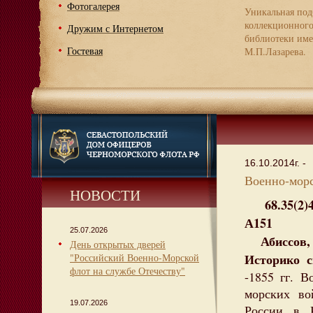
Фотогалерея
Уникальная под
коллекционног
Дружим с Интернетом
библиотеки име
Гостевая
М.П.Лазарева.
16.10.2014г. -
Военно-морск
НОВОСТИ
68.35(2)4
А151
25.07.2026
Абиссов, 
День открытых дверей
Историко с
"Российский Военно-Морской
флот на службе Отечеству"
-1855 гг. В
морских во
19.07.2026
России в 