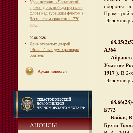
Урок истории «Чесменский
обороны в
гром». День победы русского
Промстройсев
флота над турецким флотом в
Чесменском сражении 1770
Экземпляры:
года.
20.06.2026
68.35(2)5
День открытых дверей
А364
"Волшебных дум хранящая
обитель"
Айрапетов
Участие Ро
Архив новостей
1917 ).
В 2-х
Экземпляры:
68.66(28)
Б772
Бойко, Вл
АНОНСЫ
Бухта Гол
В. А., 2014. 