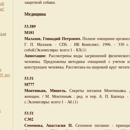
защитной собаки.
кий
ия"
Медицина
53.589
М181
ская
Малахов, Геннадий Петрович.
Полное очищение организм
Г. П. Малахов. - СПб. : ИК Комплект, 1996. - 330 с.
собой)Экземпляры: всего:1 - КХ(1)
Аннотация:
Рассмотрены виды загрязнений физическог
человека. Предложены методики очищений с учетом и
конструкции человека. Рассчитана на широкий круг читате
ы
35 лет
53.51
М777
Монтиньяк, Мишель.
Секреты питания Монтиньяка. Д
женщин. / М. Монтиньяк ; ред. и пер. А. П. Капица. - 
с.Экземпляры: всего:1 - Аб.(1)
х
53.51
С302
Семенова, Анастасия Н.
Сезонное питание : принци