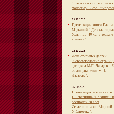
" Балаклавский Георгиевс
монастырь. Эссе - импресс
29.11.2023
Презентация книги Елены
Маркиной " Детская город
больница. 40 лет в зеркале
времени"
02.11.2023
День открытых дверей
"Севастопольские страниц
адмирала М.П. Лазарева. 2
со дня рождения М.П.
Лазарева".
05.09.2023
Презентация новой книги
Н.Черкашина "На книжны
бастионах.200 лет
Севастопольской Морской
библиотеке".