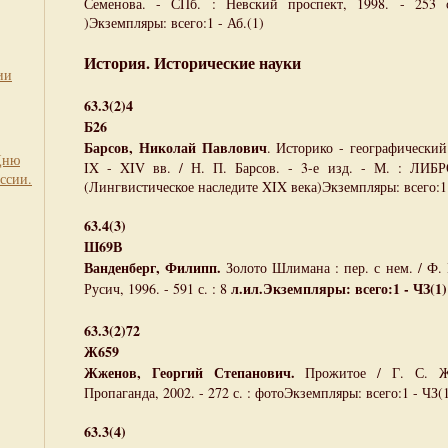
Семенова. - СПб. : Невский проспект, 1998. - 253 
)Экземпляры: всего:1 - Аб.(1)
История. Исторические науки
ии
63.3(2)4
Б26
Барсов, Николай Павлович
. Историко - географический
Дню
IX - XIV вв. / Н. П. Барсов. - 3-е изд. - М. : ЛИБР
ссии.
(Лингвистическое наследите XIX века)Экземпляры: всего:1 
63.4(3)
Ш69В
Ванденберг, Филипп.
Золото Шлимана : пер. с нем. / Ф. 
л.ил.Экземпляры: всего:1 - ЧЗ(1)
Русич, 1996. - 591 с. : 8
63.3(2)72
Ж659
Жженов, Георгий Степанович.
Прожитое / Г. С. Ж
Пропаганда, 2002. - 272 с. : фотоЭкземпляры: всего:1 - ЧЗ(
63.3(4)