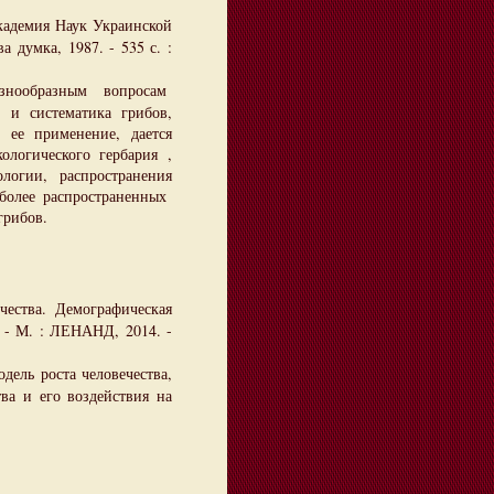
кадемия Наук Украинской
 думка, 1987. - 535 с. :
нообразным вопросам
и систематика грибов,
е применение, дается
логического гербария ,
логии, распространения
более распространенных
грибов.
ества. Демографическая
 - М. : ЛЕНАНД, 2014. -
ель роста человечества,
ва и его воздействия на