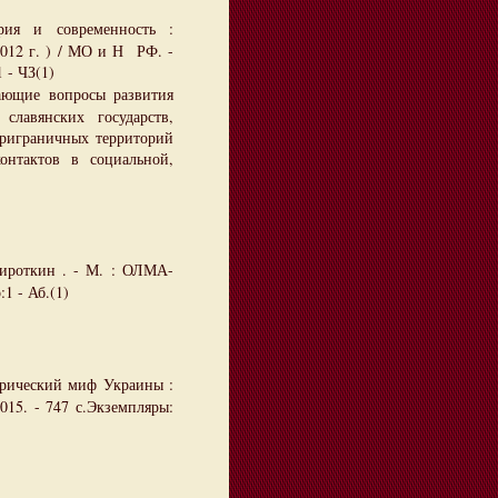
рия и современность :
012 г. ) / МО и Н РФ. -
 - ЧЗ(1)
ающие вопросы развития
славянских государств,
приграничных территорий
нтактов в социальной,
ироткин . - М. : ОЛМА-
:1 - Аб.(1)
рический миф Украины :
015. - 747 с.Экземпляры: