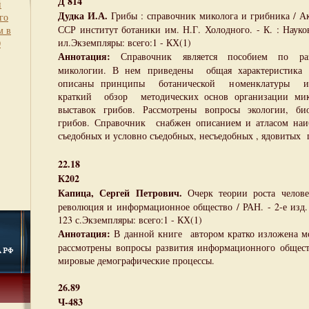
Д 814
й
Дудка И.А.
Грибы : справочник миколога и грибника / А
го
ССР институт ботаники им. Н.Г. Холодного. - К. : Наукова
м в
ил.Экземпляры: всего:1 - КХ(1)
0
Аннотация:
Справочник является пособием по раз
микологии. В нем приведены общая характеристика 
описаны принципы ботанической номенклатуры и е
краткий обзор методических основ организации мико
выставок грибов. Рассмотрены вопросы экологии, био
грибов. Справочник снабжен описанием и атласом наи
съедобных и условно съедобных, несъедобных , ядовитых 
22.18
К202
Капица, Сергей Петрович.
Очерк теории роста человеч
революция и информационное общество / РАН. - 2-е изд.
123 с.Экземпляры: всего:1 - КХ(1)
Аннотация:
В данной книге автором кратко изложена мод
рассмотрены вопросы развития информационного общест
мировые демографические процессы.
26.89
Ч-483