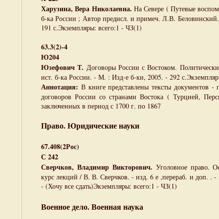
Харузина, Вера Николаевна.
На Севере ( Путевые воспоми
б-ка России ; Автор предисл. и примеч. Л.В. Беловинский. -
191 с.Экземпляры: всего:1 - ЧЗ(1)
63.3(2)-4
Ю204
Юзефович Т.
Договоры России с Востоком. Политические
ист. б-ка России. - М. : Изд-е б-ки, 2005. - 292 с.Экземпляр
Аннотация:
В книге представлены тексты документов - 
договоров России со странами Востока ( Турцией, Перс
заключенных в период с 1700 г. по 1867
Право. Юридические науки
67.408(2Рос)
С 242
Сверчков, Владимир Викторович.
Уголовное право. Ос
курс лекций / В. В. Сверчков. - изд. 6 е ,перераб. и доп. . -
- (Хочу все сдать)Экземпляры: всего:1 - ЧЗ(1)
Военное дело. Военная наука