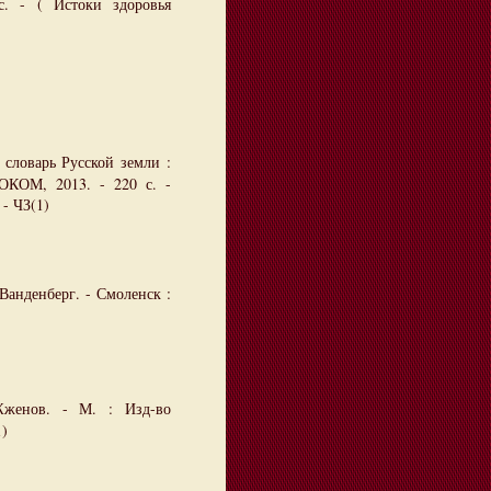
с. - ( Истоки здоровья
 словарь Русской земли :
ОКОМ, 2013. - 220 с. -
- ЧЗ(1)
Ванденберг. - Смоленск :
женов. - М. : Изд-во
1)