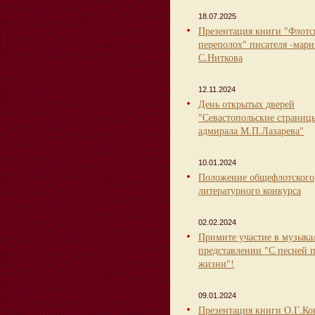
18.07.2025
Презентация книги "Флот
переполох" писателя -мари
С.Ниткова
12.11.2024
День открытых дверей
"Севастопольские страниц
адмирала М.П.Лазарева"
10.01.2024
Положение общефлотского
литературного конкурса
02.02.2024
Примите участие в музыка
представлении "С песней 
жизни"!
09.01.2024
Презентация книги О.Г.Ко