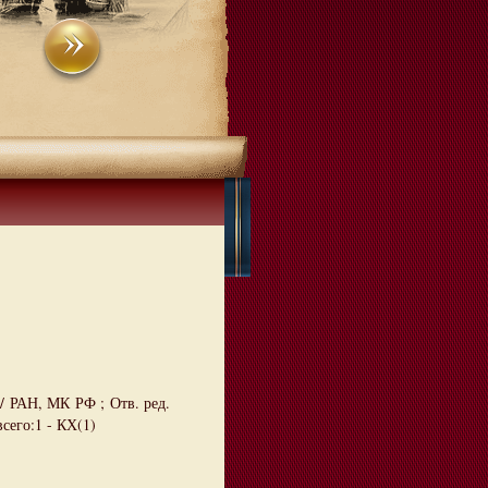
/ РАН, МК РФ ; Отв. ред.
всего:1 - КХ(1)