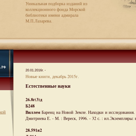
Уникальная подборка изданий из
коллекционного фонда Морской
библиотеки имени адмирала
М.П.Лазарева.
20.01.2016г. -
Новые книги, декабрь 2015г.
Естественные науки
26.8г(3)д
Б248
кой
Виллем
Баренц на Новой Земле. Находки и исследования. 
Дмитриева Е. - М. : Вереск, 1996. - 32 с. : ил.Экземпляры: 
28.591я2