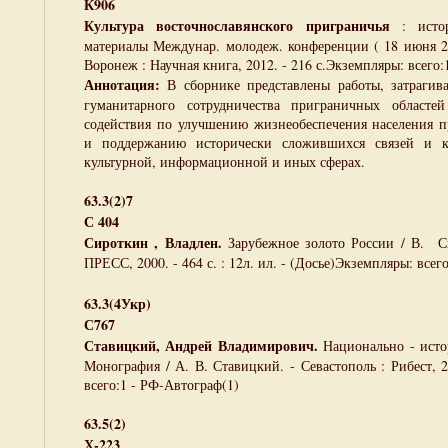
К906
Культура восточнославянского приграничья
: исто
материалы Междунар. молодеж. конференции ( 18 июня 2
Воронеж : Научная книга, 2012. - 216 с.Экземпляры: всего:1
Аннотация:
В сборнике представлены работы, затрагив
гуманитарного сотрудничества приграничных областей 
содействия по улучшению жизнеобеспечения населения 
и поддержанию исторически сложившихся связей и ко
культурной, информационной и иных сферах.
63.3(2)7
С 404
Сироткин , Владлен.
Зарубежное золото России / В. С
ПРЕСС, 2000. - 464 с. : 12л. ил. - (Досье)Экземпляры: всего
63.3(4Укр)
С767
Ставицкий, Андрей Владимирович.
Национально - исто
Монография / А. В. Ставицкий. - Севастополь : Рибест, 2
всего:1 - РФ-Автограф(1)
63.5(2)
Х-223