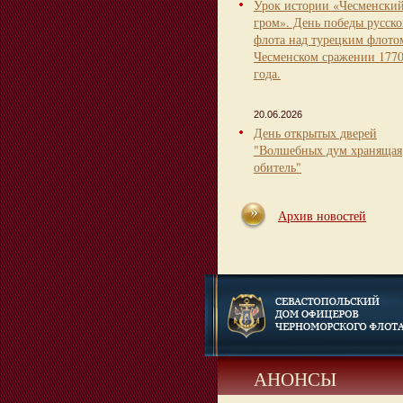
Урок истории «Чесменски
гром». День победы русско
флота над турецким флото
Чесменском сражении 177
года.
20.06.2026
День открытых дверей
"Волшебных дум хранящая
обитель"
Архив новостей
АНОНСЫ