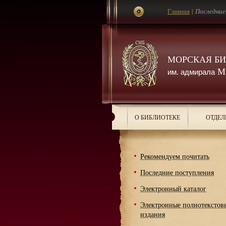
Главная
|
Последние
МОРСКАЯ Б
М.
им. адмирала
О БИБЛИОТЕКЕ
ОТДЕЛ
Рекомендуем почитать
Последние поступления
Электронный каталог
Электронные полнотекстов
издания