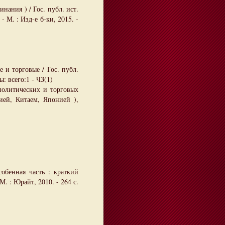
нания ) / Гос. публ. ист.
 М. : Изд-е б-ки, 2015. -
 и торговые / Гос. публ.
ы: всего:1 - ЧЗ(1)
политических и торговых
ией, Китаем, Японией ),
обенная часть : краткий
 М. : Юрайт, 2010. - 264 с.