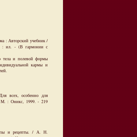
а : Авторский учебник /
 : ил. - (В гармонии с
о тела и полевой формы
ндивидуальной кармы и
лей.
ля всех, особенно для
М. : Оникс, 1999. - 219
пы и рецепты. / А. Н.