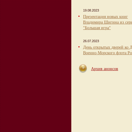
19.08.2023
Презентация новых книг
Владимира Шигина из сер
"Большая игра"
26.07.2023
День открытых дверей ко 
Военно-Морского флота Ро
Архив анонсов