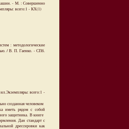
ркашин. - М. : Совершенно
емпляры: всего:1 - КХ(1)
истем : методологические
ю. / В. П. Гаенко. - СПб.
: ил.Экземпляры: всего:1 -
ьно созданная человеком
ка иметь рядом с собой
ного защитника. В книге
рмления. Дан стандарт с
альной дрессировки как