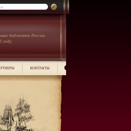
йших библиотек России.
2 году.
РТНЕРЫ
КОНТАКТЫ