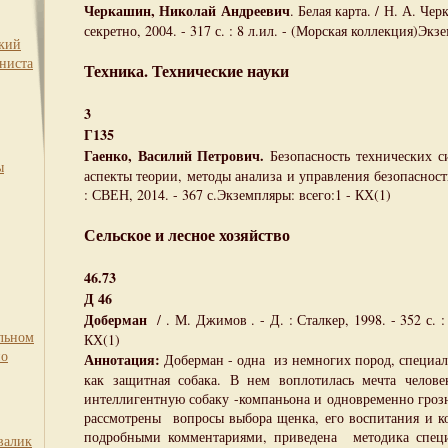
Черкашин, Николай Андреевич
. Белая карта. / Н. А. Че
секретно, 2004. - 317 с. : 8 л.ил. - (Морская коллекция)Экз
ский
ниста
Техника. Технические науки
3
Г135
Гаенко, Василий Петрович.
Безопасность технических с
ы
аспекты теории, методы анализа и управления безопасность
: СВЕН, 2014. - 367 с.Экземпляры: всего:1 - КХ(1)
Сельское и лесное хозяйство
46.73
Д 46
Доберман
/ . М. Джимов . - Д. : Сталкер, 1998. - 352 с. 
льном
КХ(1)
по
Аннотация:
Доберман - одна из немногих пород, специал
как защитная собака. В нем воплотилась мечта челове
интеллигентную собаку -компаньона и одновременно гроз
рассмотрены вопросы выбора щенка, его воспитания и ко
подробными комментариями, приведена методика специ
валик