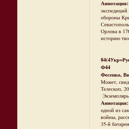
Аннотация:
экспедиций 
обороны Кры
Севастополь
Орлова в 17
историю тв
84(4Укр=Ру
Ф44
Фесенко, В
Может, свиди
Телескоп, 20
Экземпляры:
Аннотация
одной из са
войны, расс
35-й батаре