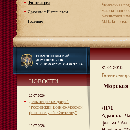
Фотогалерея
Уникальная под
коллекционног
Дружим с Интернетом
библиотеки име
Гостевая
М.П.Лазарева.
31.01.2010г. -
Военно-морс
НОВОСТИ
Морская 
25.07.2026
День открытых дверей
Л171
"Российский Военно-Морской
флот на службе Отечеству"
Адмирал Ла
фильм / Авт.
19.07.2026
Headshot, 20