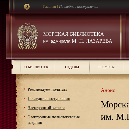
Главная
|
Последние поступления
МОРСКАЯ БИБЛИОТЕКА
М. П. ЛАЗАРЕВА
им. адмирала
О БИБЛИОТЕКЕ
ОТДЕЛЫ
РЕСУРСЫ
Рекомендуем почитать
Анонс
Последние поступления
Морска
Электронный каталог
им. М.
Электронные полнотекстовые
издания