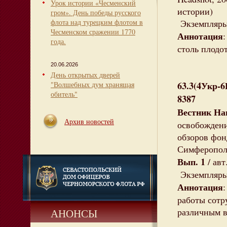
Урок истории «Чесменский
истории)
гром». День победы русского
флота над турецким флотом в
Экземпляры:
Чесменском сражении 1770
Аннотация
года.
столь плодо
20.06.2026
День открытых дверей
63.3(4Укр-
"Волшебных дум хранящая
обитель"
8387
Вестник На
Архив новостей
освобождени
обзоров фон
Симферополь
Вып. 1
/ авт
Экземпляры:
Аннотация
работы сотр
различным в
АНОНСЫ