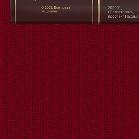
© 2009. Все права
299001,
защищены.
г.Севастополь,
проспект Нахимо