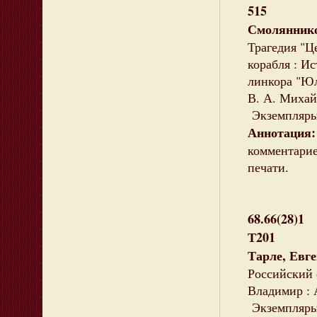
515
Смоляннико
Трагедия "Ц
корабля : И
линкора "Юл
В. А. Михайл
Экземпляры:
Аннотация:
комментарие
печати.
68.66(28)1
Т201
Тарле, Евг
Российский ф
Владимир : А
Экземпляры: