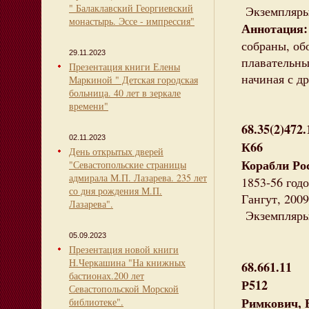
" Балаклавский Георгиевский
Экземпляры:
монастырь. Эссе - импрессия"
Аннотация:
собраны, об
29.11.2023
плавательны
Презентация книги Елены
начиная с д
Маркиной " Детская городская
больница. 40 лет в зеркале
времени"
68.35(2)472
02.11.2023
К66
День открытых дверей
Корабли Ро
"Севастопольские страницы
адмирала М.П. Лазарева. 235 лет
1853-56 годо
со дня рождения М.П.
Гангут, 2009.
Лазарева".
Экземпляры:
05.09.2023
Презентация новой книги
Н.Черкашина "На книжных
68.661.11
бастионах.200 лет
Р512
Севастопольской Морской
Римкович, 
библиотеке".