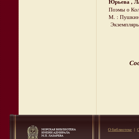
Юрьева , Л
Поэмы о Кол
М. : Пушкинс
Экземпляры:
С
О библиотеке