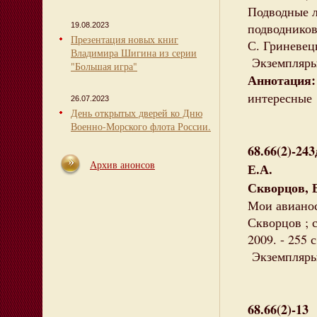
Подводные л
подводников 
19.08.2023
Презентация новых книг
С. Гриневецк
Владимира Шигина из серии
Экземпляры:
"Большая игра"
Аннотация:
интересные 
26.07.2023
День открытых дверей ко Дню
Военно-Морского флота России.
68.66(2)-243
Архив анонсов
Е.А.
Скворцов, 
Мои авианос
Скворцов ; 
2009. - 255 
Экземпляры: 
68.66(2)-13