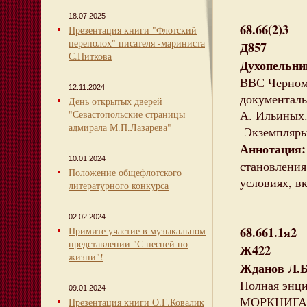
18.07.2025
68.66(2)3
Презентация книги "Флотский
переполох" писателя -мариниста
Д857
С.Ниткова
Духопельни
ВВС Черномо
12.11.2024
документаль
День открытых дверей
А. Ильиных.
"Севастопольские страницы
адмирала М.П.Лазарева"
Экземпляры:
Аннотация:
10.01.2024
становления
Положение общефлотского
условиях, в
литературного конкурса
02.02.2024
68.661.1я2
Примите участие в музыкальном
представлении "С песней по
Ж422
жизни"!
Жданов Л.Б
Полная энцик
09.01.2024
МОРКНИГА, 20
Презентация книги О.Г.Ковалик