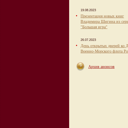
19.08.2023
Презентация новых книг
Владимира Шигина из сер
"Большая игра"
26.07.2023
День открытых дверей ко 
Военно-Морского флота Ро
Архив анонсов