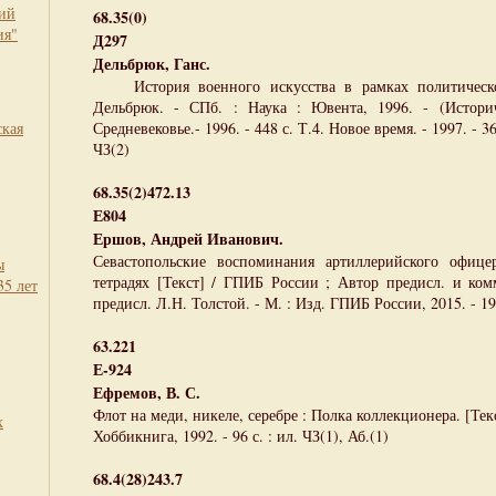
кий
68.35(0)
ия"
Д297
Дельбрюк, Ганс.
История военного искусства в рамках политической
Дельбрюк. - СПб. : Наука : Ювента, 1996. - (Историч
ская
Средневековье.- 1996. - 448 с. Т.4. Новое время. - 1997. - 36
ЧЗ(2)
68.35(2)472.13
Е804
Ершов, Андрей Иванович.
Севастопольские воспоминания артиллерийского офиц
ы
тетрадях [Текст] / ГПИБ России ; Автор предисл. и ком
35 лет
предисл. Л.Н. Толстой. - М. : Изд. ГПИБ России, 2015. - 194
63.221
Е-924
Ефремов, В. С.
Флот на меди, никеле, серебре : Полка коллекционера. [Текс
х
Хоббикнига, 1992. - 96 с. : ил. ЧЗ(1), Аб.(1)
68.4(28)243.7