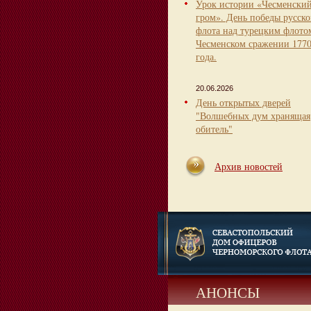
Урок истории «Чесменски
гром». День победы русско
флота над турецким флото
Чесменском сражении 177
года.
20.06.2026
День открытых дверей
"Волшебных дум хранящая
обитель"
Архив новостей
АНОНСЫ