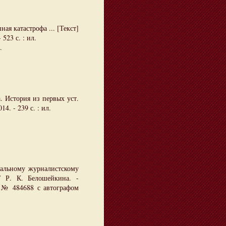
я катастрофа ... [Текст]
 523 с. : ил.
.
 История из первых уст.
4. - 239 с. : ил.
альному журналистскому
 / Р. К. Белошейкина. -
. № 484688 с автографом