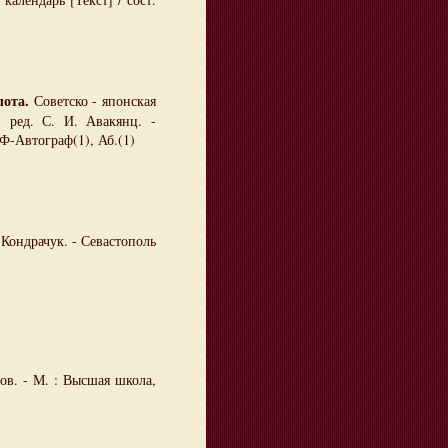
ота.
Советско - японская
. ред. С. И. Авакянц. -
РФ-Автограф(1), Аб.(1)
Кондрачук. - Севастополь
)
в. - М. : Высшая школа,