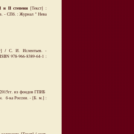
и II степени
[Текст] :
в. - СПб. : Журнал " Нева
 / С. И. Ислентьев. -
 ISBN 978-966-8389-64-1 :
2015гг. из фондов ГПИБ
 б-ка России. - [Б. м.] :
календарь [Текст] / сост.