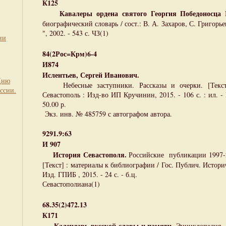
К125
Кавалеры ордена святого Георгия Победоносца I 
биографический словарь / сост.: В. А. Захаров, С. Григорье
", 2002. - 543 с. ЧЗ(1)
ии
84(2Рос=Крм)6-4
И874
Ислентьев, Сергей Иванович.
Дню
Небесные заступники. Рассказы и очерки. [Текст]
ссии.
Севастополь : Изд-во ИП Кручинин, 2015. - 106 с. : ил. -
50.00 р.
Экз. инв. № 485759 с автографом автора.
9291.9:63
И 907
История Севастополя.
Российские публикации 1997-
[Текст] : материалы к библиографии / Гос. Публич. Историч.
Изд. ГПИБ , 2015. - 24 с. - б.ц.
Севастополиана(1)
68.35(2)472.13
К171
Календарь русской славы и памяти.
Энциклопедия - 