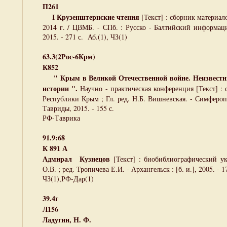
П261
I Крузенштернские чтения
[Текст] : сборник материало
2014 г. / ЦВМБ. - СПб. : Русско - Балтийский информа
2015. - 271 с. Аб.(1), ЧЗ(1)
63.3(2Рос-6Крм)
К852
" Крым в Великой Отечественной войне. Неизвестн
истории ".
Научно - практическая конференция [Текст] :
Республики Крым ; Гл. ред. Н.Б. Вишневская. - Симферо
Тавриды, 2015. - 155 с.
РФ-Таврика
91.9:68
К 891 А
Адмирал Кузнецов
[Текст] : биобиблиографический ук
О.В. ; ред. Тропичева Е.И. - Архангельск : [б. и.], 2005. - 1
ЧЗ(1),РФ-Дар(1)
39.4г
Л156
Ладугин, Н. Ф.