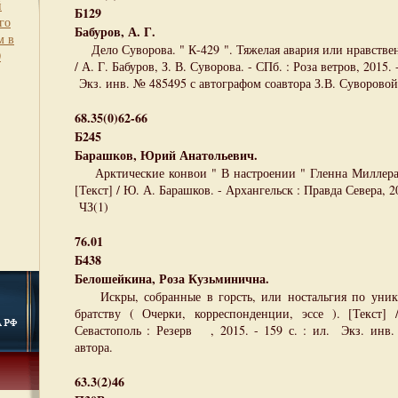
й
Б129
го
Бабуров, А. Г.
м в
Дело Суворова. " К-429 ". Тяжелая авария или нравственна
0
/ А. Г. Бабуров, З. В. Суворова. - СПб. : Роза ветров, 2015. -
Экз. инв. № 485495 с автографом соавтора З.В. Суворовой
68.35(0)62-66
Б245
Барашков, Юрий Анатольевич.
Арктические конвои " В настроении " Гленна Миллера.
[Текст] / Ю. А. Барашков. - Архангельск : Правда Севера, 201
ЧЗ(1)
76.01
Б438
Белошейкина, Роза Кузьминична.
Искры, собранные в горсть, или ностальгия по уник
братству ( Очерки, корреспонденции, эссе ). [Текст]
Севастополь : Резерв , 2015. - 159 с. : ил. Экз. инв
автора.
63.3(2)46