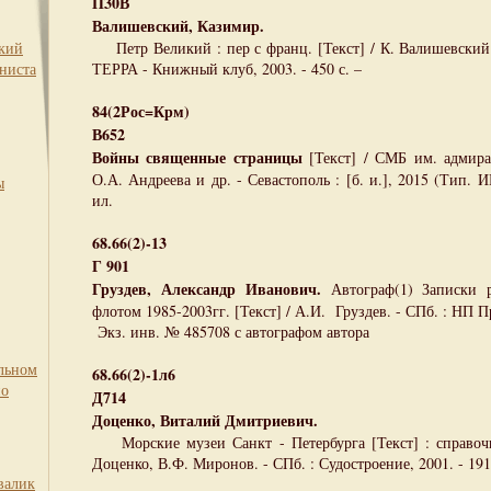
П30В
Валишевский, Казимир.
ский
Петр Великий : пер с франц. [Текст] / К. Валишевский ;
ниста
ТЕРРА - Книжный клуб, 2003. - 450 с. –
84(2Рос=Крм)
В652
Войны священные страницы
[Текст] / СМБ им. адмира
О.А. Андреева и др. - Севастополь : [б. и.], 2015 (Тип. ИП
ы
ил.
68.66(2)-13
Г 901
Груздев, Александр Иванович.
Автограф(1) Записки 
флотом 1985-2003гг. [Текст] / А.И. Груздев. - СПб. : НП При
Экз. инв. № 485708 с автографом автора
льном
68.66(2)-1л6
по
Д714
Доценко, Виталий Дмитриевич.
Морские музеи Санкт - Петербурга [Текст] : справочн
Доценко, В.Ф. Миронов. - СПб. : Судостроение, 2001. - 191 с
валик