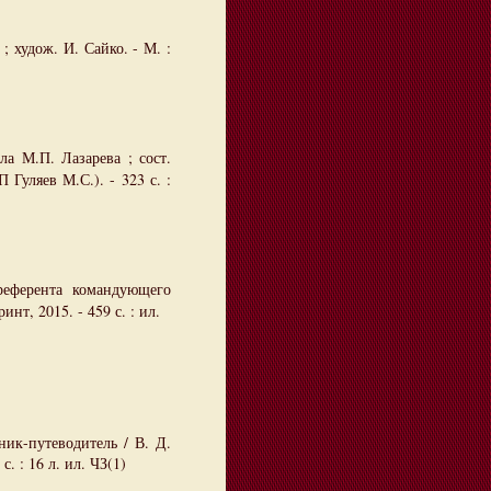
 худож. И. Сайко. - М. :
ла М.П. Лазарева ; сост.
 Гуляев М.С.). - 323 с. :
референта командующего
нт, 2015. - 459 с. : ил.
ик-путеводитель / В. Д.
. : 16 л. ил. ЧЗ(1)