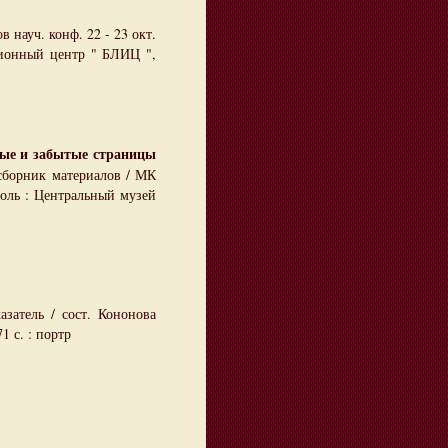
в науч. конф. 22 - 23 окт.
ционный центр " БЛИЦ ",
ые и забытые страницы
 сборник материалов / МК
поль : Центральный музей
азатель / сост. Кононова
71 с. : портр