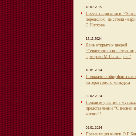
18.07.2025
Презентация книги "Флот
переполох" писателя -мари
С.Ниткова
12.11.2024
День открытых дверей
"Севастопольские страниц
адмирала М.П.Лазарева"
10.01.2024
Положение общефлотского
литературного конкурса
02.02.2024
Примите участие в музыка
представлении "С песней 
жизни"!
09.01.2024
Презентация книги О.Г.Ко