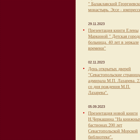
" Балаклавский Георгиевс
монастырь. Эссе - импресс
29.11.2023
Презентация книги Елены
Маркиной " Детская город
больница. 40 лет в зеркале
времени"
02.11.2023
День открытых дверей
"Севастопольские страниц
адмирала М.П. Лазарева. 2
со дня рождения М.П.
Лазарева".
05.09.2023
Презентация новой книги
Н.Черкашина "На книжны
бастионах.200 лет
Севастопольской Морской
библиотеке".