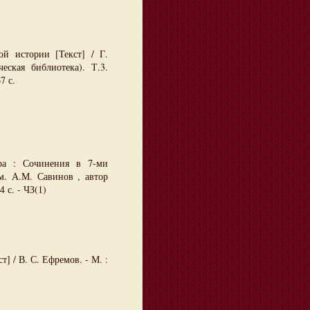
 истории [Текст] / Г.
еская библиотека). Т.3.
7 с.
ера : Сочинения в 7-ми
м. А.М. Савинов , автор
 с. - ЧЗ(1)
т] / В. С. Ефремов. - М. :