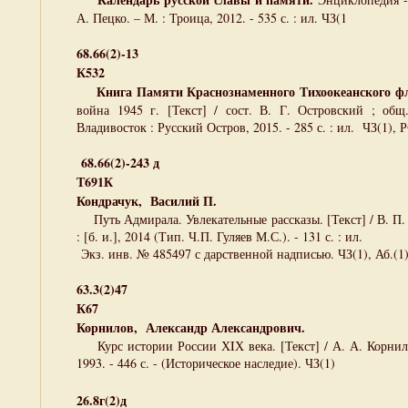
А. Пецко. – М. : Троица, 2012. - 535 с. : ил. ЧЗ(1
68.66(2)-13
К532
Книга Памяти Краснознаменного Тихоокеанского фл
война 1945 г. [Текст] / сост. В. Г. Островский ; общ
Владивосток : Русский Остров, 2015. - 285 с. : ил. ЧЗ(1), 
68.66(2)-243 д
Т691К
Кондрачук, Василий П.
Путь Адмирала. Увлекательные рассказы. [Текст] / В. П. 
: [б. и.], 2014 (Тип. Ч.П. Гуляев М.С.). - 131 с. : ил.
Экз. инв. № 485497 с дарственной надписью. ЧЗ(1), Аб.(1
63.3(2)47
К67
Корнилов, Александр Александрович.
Курс истории России ХIХ века. [Текст] / А. А. Корнило
1993. - 446 с. - (Историческое наследие). ЧЗ(1)
26.8г(2)д