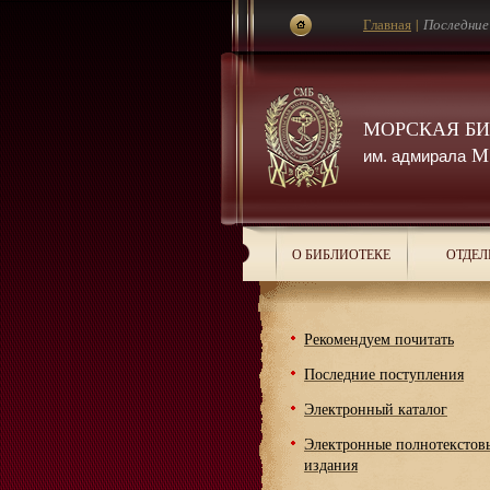
Главная
|
Последние
МОРСКАЯ Б
М.
им. адмирала
О БИБЛИОТЕКЕ
ОТДЕЛ
Рекомендуем почитать
Последние поступления
Электронный каталог
Электронные полнотекстов
издания