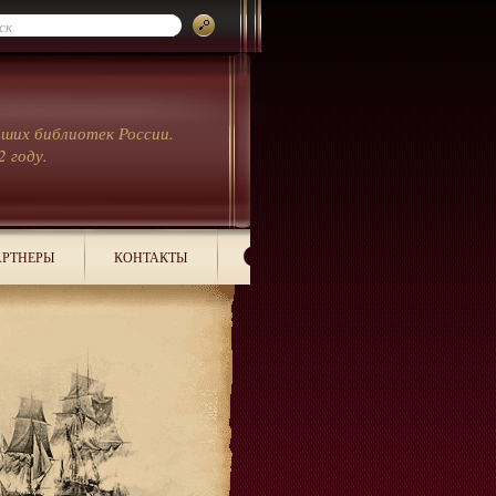
йших библиотек России.
2 году.
РТНЕРЫ
КОНТАКТЫ