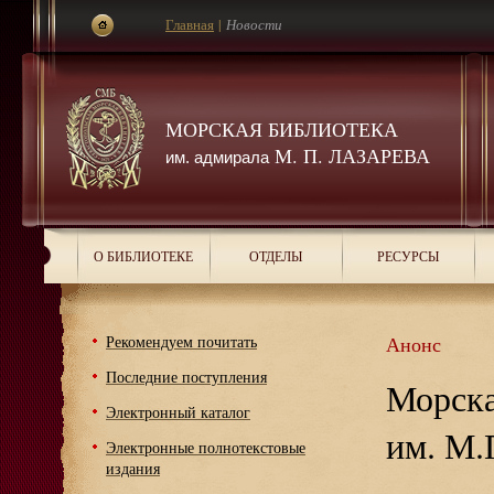
Главная
|
Новости
МОРСКАЯ БИБЛИОТЕКА
М. П. ЛАЗАРЕВА
им. адмирала
О БИБЛИОТЕКЕ
ОТДЕЛЫ
РЕСУРСЫ
Рекомендуем почитать
Анонс
Последние поступления
Морска
Электронный каталог
им. М.
Электронные полнотекстовые
издания