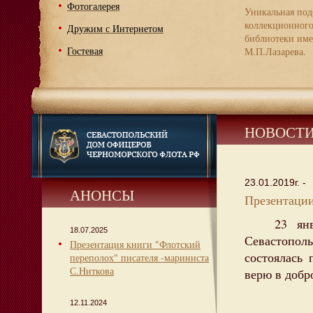
Фотогалерея
Уникальная под
коллекционног
Дружим с Интернетом
библиотеки име
Гостевая
М.П.Лазарева.
НОВОСТ
23.01.2019г. -
АНОНСЫ
Презентации
23 января
18.07.2025
Севастопол
Презентация книги "Флотский
состоялась 
переполох" писателя -мариниста
С.Ниткова
верю в добр
12.11.2024