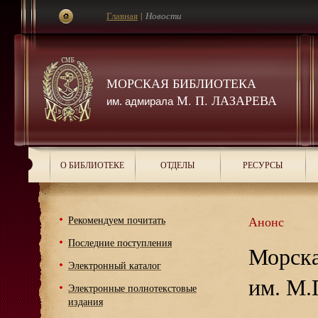
Главная
|
Новости
МОРСКАЯ БИБЛИОТЕКА
М. П. ЛАЗАРЕВА
им. адмирала
О БИБЛИОТЕКЕ
ОТДЕЛЫ
РЕСУРСЫ
Рекомендуем почитать
Анонс
Последние поступления
Морска
Электронный каталог
им. М.
Электронные полнотекстовые
издания