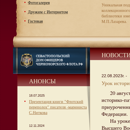
Фотогалерея
Уникальная под
коллекционног
Дружим с Интернетом
библиотеки име
Гостевая
М.П.Лазарева.
НОВОСТ
22.08.2023г. -
АНОНСЫ
Урок истори
20 августа
18.07.2025
историко-па
Презентация книги "Флотский
приуроченны
переполох" писателя -мариниста
С.Ниткова
Федерации.
На уроке и
12.11.2024
Высшего Во