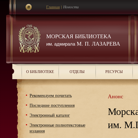
Главная
|
Новости
МОРСКАЯ БИБЛИОТЕКА
М. П. ЛАЗАРЕВА
им. адмирала
О БИБЛИОТЕКЕ
ОТДЕЛЫ
РЕСУРСЫ
Рекомендуем почитать
Анонс
Последние поступления
Морска
Электронный каталог
им. М.
Электронные полнотекстовые
издания