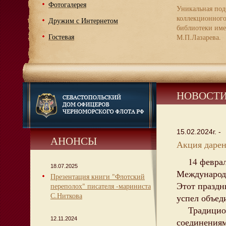
Фотогалерея
Уникальная под
коллекционног
Дружим с Интернетом
библиотеки име
Гостевая
М.П.Лазарева.
НОВОСТ
15.02.2024г. -
АНОНСЫ
Акция дарен
14 февраля 
18.07.2025
Международ
Презентация книги "Флотский
Этот праздн
переполох" писателя -мариниста
С.Ниткова
успел объед
Традиционн
12.11.2024
соединениям