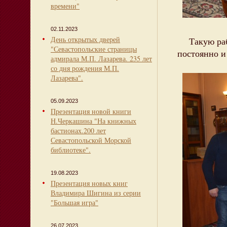
времени"
02.11.2023
День открытых дверей
Такую рабо
"Севастопольские страницы
постоянно и
адмирала М.П. Лазарева. 235 лет
со дня рождения М.П.
Лазарева".
05.09.2023
Презентация новой книги
Н.Черкашина "На книжных
бастионах.200 лет
Севастопольской Морской
библиотеке".
19.08.2023
Презентация новых книг
Владимира Шигина из серии
"Большая игра"
26.07.2023