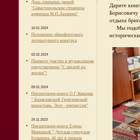
День открытых дверей
Дарите кни
"Севастопольские страницы
Борисовичу 
адмирала М.П.Лазарева"
отдыха бриг
Мы подобра
10.01.2024
Положение общефлотского
исторически
литературного конкурса
02.02.2024
Примите участие в музыкальном
представлении "С песней по
жизни"!
09.01.2024
Презентация книги О.Г.Ковалик
" Балаклавский Георгиевский
монастырь. Эссе - импрессия"
29.11.2023
Презентация книги Елены
Маркиной " Детская городская
больница. 40 лет в зеркале