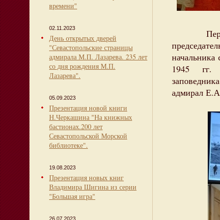
времени"
02.11.2023
Перед уч
День открытых дверей
председате
"Севастопольские страницы
начальника 
адмирала М.П. Лазарева. 235 лет
со дня рождения М.П.
1945 гг. 
Лазарева".
заповедника
адмирал Е.А
05.09.2023
Презентация новой книги
Н.Черкашина "На книжных
бастионах.200 лет
Севастопольской Морской
библиотеке".
19.08.2023
Презентация новых книг
Владимира Шигина из серии
"Большая игра"
26.07.2023