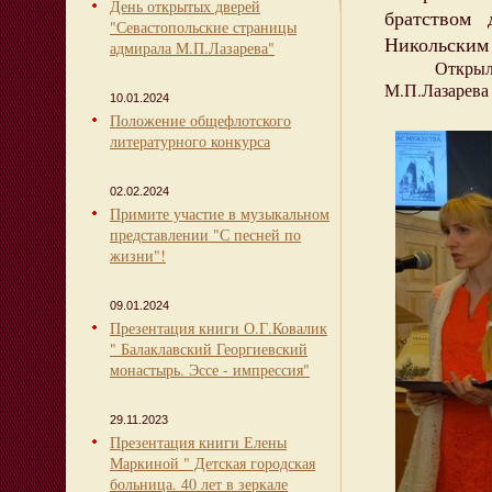
День открытых дверей
братством 
"Севастопольские страницы
Никольским 
адмирала М.П.Лазарева"
Открыл ме
М.П.Лазарева
10.01.2024
Положение общефлотского
литературного конкурса
02.02.2024
Примите участие в музыкальном
представлении "С песней по
жизни"!
09.01.2024
Презентация книги О.Г.Ковалик
" Балаклавский Георгиевский
монастырь. Эссе - импрессия"
29.11.2023
Презентация книги Елены
Маркиной " Детская городская
больница. 40 лет в зеркале