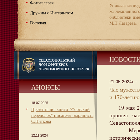
Фотогалерея
Уникальная под
коллекционног
Дружим с Интернетом
библиотеки име
Гостевая
М.П.Лазарева.
НОВОСТ
21.05.2024г. -
АНОНСЫ
Час мужеств
и 170-летию
18.07.2025
19 мая 202
Презентация книги "Флотский
прошел час
переполох" писателя -мариниста
С.Ниткова
Севастополя
Мероприя
12.11.2024
историчес