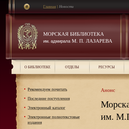
Главная
|
Новости
МОРСКАЯ БИБЛИОТЕКА
М. П. ЛАЗАРЕВА
им. адмирала
О БИБЛИОТЕКЕ
ОТДЕЛЫ
РЕСУРСЫ
Рекомендуем почитать
Анонс
Последние поступления
Морска
Электронный каталог
им. М.
Электронные полнотекстовые
издания