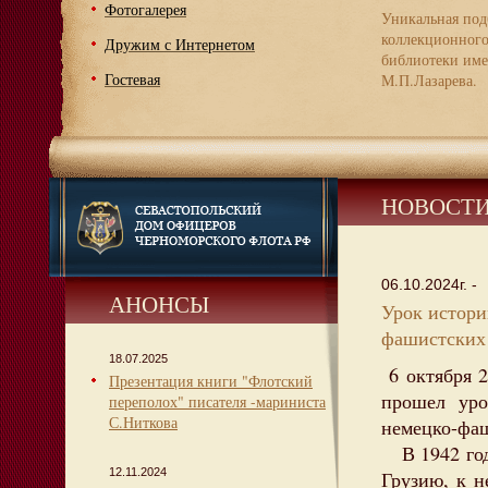
Фотогалерея
Уникальная под
коллекционног
Дружим с Интернетом
библиотеки име
Гостевая
М.П.Лазарева.
НОВОСТ
06.10.2024г. -
АНОНСЫ
Урок истори
фашистских в
18.07.2025
6 октября 2
Презентация книги "Флотский
прошел уро
переполох" писателя -мариниста
С.Ниткова
немецко-фаш
В 1942 году
12.11.2024
Грузию, к н