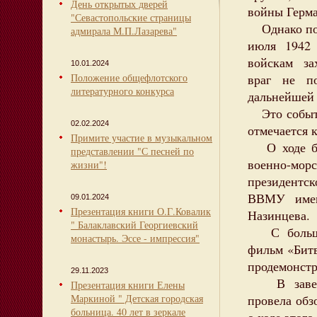
День открытых дверей
войны Герма
"Севастопольские страницы
Однако поб
адмирала М.П.Лазарева"
июля 1942 
войскам зах
10.01.2024
Положение общефлотского
враг не п
литературного конкурса
дальнейшей 
Это событие
02.02.2024
отмечается 
Примите участие в музыкальном
О ходе бит
представлении "С песней по
военно-м
жизни"!
президентс
ВВМУ имен
09.01.2024
Презентация книги О.Г.Ковалик
Назинцева.
" Балаклавский Георгиевский
С большим
монастырь. Эссе - импрессия"
фильм «Битв
продемонстр
29.11.2023
В заверше
Презентация книги Елены
Маркиной " Детская городская
провела обз
больница. 40 лет в зеркале