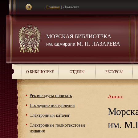
Главная
|
Новости
МОРСКАЯ БИБЛИОТЕКА
М. П. ЛАЗАРЕВА
им. адмирала
О БИБЛИОТЕКЕ
ОТДЕЛЫ
РЕСУРСЫ
Рекомендуем почитать
Анонс
Последние поступления
Морска
Электронный каталог
им. М.
Электронные полнотекстовые
издания