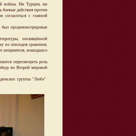
й войны. Ни Турция, ни
ь боевые действия против
 согласиться с главной
 был продемонстрирован
ературы, посвящённой
му из эпизодов сражения,
от неприятеля, вошедшего
аются пересмотреть роль
обеду во Второй мировой
идеоклип группы "Любэ"