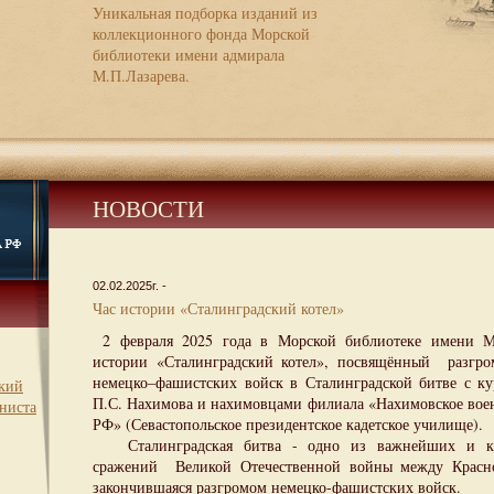
Уникальная подборка изданий из
коллекционного фонда Морской
библиотеки имени адмирала
М.П.Лазарева.
НОВОСТИ
02.02.2025г. -
Час истории «Сталинградский котел»
2 февраля 2025 года в Морской библиотеке имени М.
истории «Сталинградский котел», посвящённый разгро
немецко–фашистских войск в Сталинградской битве с 
ский
П.С. Нахимова и нахимовцами филиала «Нахимовское во
ниста
РФ» (Севастопольское президентское кадетское училище).
Сталинградская битва - одно из важнейших и кр
сражений Великой Отечественной войны между Красно
закончившаяся разгромом немецко-фашистских войск.