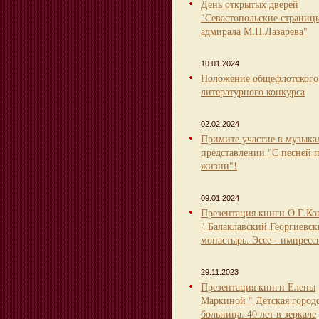
День открытых дверей
"Севастопольские страниц
адмирала М.П.Лазарева"
10.01.2024
Положение общефлотского
литературного конкурса
02.02.2024
Примите участие в музыка
представлении "С песней 
жизни"!
09.01.2024
Презентация книги О.Г.Ко
" Балаклавский Георгиевс
монастырь. Эссе - импресс
29.11.2023
Презентация книги Елены
Маркиной " Детская город
больница. 40 лет в зеркале