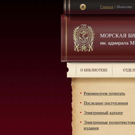
Главная
|
Новости
МОРСКАЯ Б
М.
им. адмирала
О БИБЛИОТЕКЕ
ОТДЕЛ
Рекомендуем почитать
Последние поступления
Электронный каталог
Электронные полнотекстов
издания