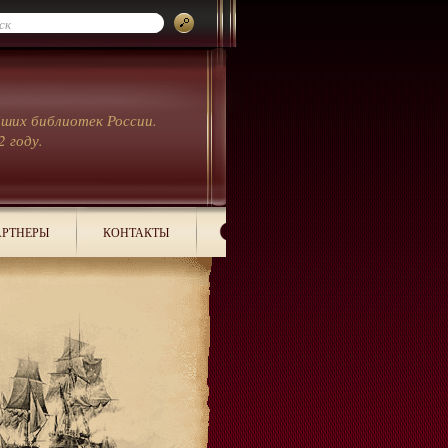
йших библиотек России.
2 году.
РТНЕРЫ
КОНТАКТЫ