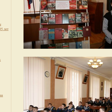
ы
35 лет
х
ии