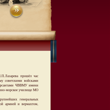
П.Лазарева прошёл час
му советскими войсками
курсантами ЧВВМУ имени
енно-морское училище МО
упнейших генеральных
й армией и вермахтом,