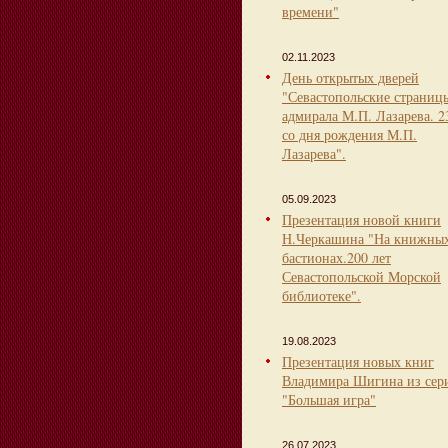
времени"
02.11.2023
День открытых дверей
"Севастопольские страниц
адмирала М.П. Лазарева. 2
со дня рождения М.П.
Лазарева".
05.09.2023
Презентация новой книги
Н.Черкашина "На книжны
бастионах.200 лет
Севастопольской Морской
библиотеке".
19.08.2023
Презентация новых книг
Владимира Шигина из сер
"Большая игра"
26.07.2023