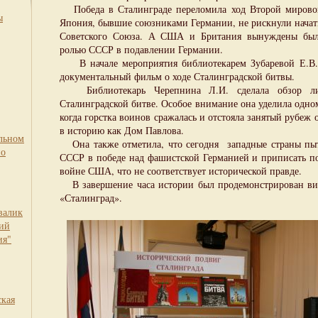
Победа в Сталинграде переломила ход Второй мирово
ы
Япония, бывшие союзниками Германии, не рискнули начат
Советского Союза. А США и Британия вынуждены были
ролью СССР в подавлении Германии.
В начале мероприятия библиотекарем Зубаревой Е.В.
документальный фильм о ходе Сталинградской битвы.
Библиотекарь Черепнина Л.И. сделала обзор лит
Сталинградской битве. Особое внимание она уделила одно
когда горстка воинов сражалась и отстояла занятый рубеж 
в историю как Дом Павлова.
льном
Она также отметила, что сегодня западные страны пыт
по
СССР в победе над фашистской Германией и приписать п
войне США, что не соответствует исторической правде.
В завершение часа истории был продемонстрирован в
«Сталинград».
валик
кий
ия"
ская