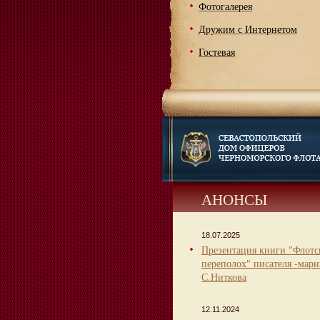
Фотогалерея
Дружим с Интернетом
Гостевая
АНОНСЫ
18.07.2025
Презентация книги "Флот
переполох" писателя -мари
С.Ниткова
12.11.2024