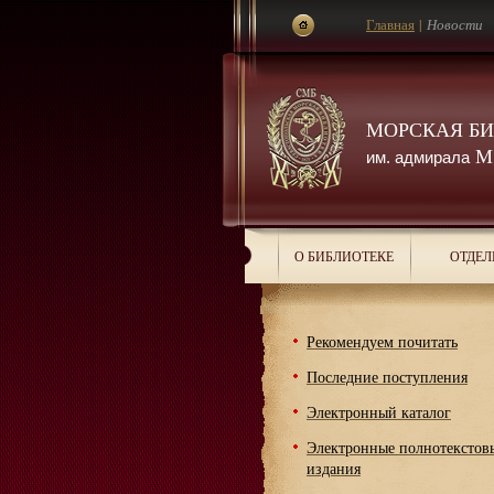
Главная
|
Новости
МОРСКАЯ Б
М.
им. адмирала
О БИБЛИОТЕКЕ
ОТДЕЛ
Рекомендуем почитать
Последние поступления
Электронный каталог
Электронные полнотекстов
издания