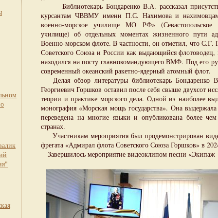
Библиотекарь Бондаренко В.А. рассказал присутст
ы
курсантам ЧВВМУ имени П.С. Нахимова и нахимовцам
военно-морское училище МО РФ» (Севастопольское пр
училище) об отдельных моментах жизненного пути ад
Военно-морском флоте. В частности, он отметил, что С.Г.
Советского Союза и России как выдающийся флотоводец, 
находился на посту главнокомандующего ВМФ. Под его ру
современный океанский ракетно-ядерный атомный флот.
Делая обзор литературы библиотекарь Бондаренко В.
Георгиевич Горшков оставил после себя свыше двухсот исс
льном
теории и практике морского дела. Одной из наиболее вы
по
монография «Морская мощь государства». Она выдержала 
переведена на многие языки и опубликована более чем
странах.
Участникам мероприятия был продемонстрирован виде
фрегата «Адмирал флота Советского Союза Горшков» в 202
валик
Завершилось мероприятие видеоклипом песни «Экипаж –
кий
ия"
ская