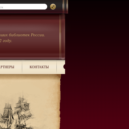
йших библиотек России.
2 году.
РТНЕРЫ
КОНТАКТЫ