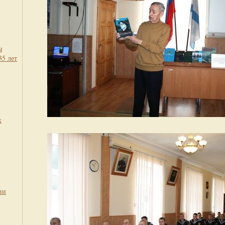
ы
35 лет
х
ии