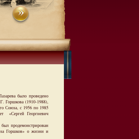
азарева было проведено
Г. Горшкова (1910-1988),
го Союза, с 1956 по 1985
ет «Сергей Георгиевич
 был продемонстрирован
юза Горшков» о жизни и