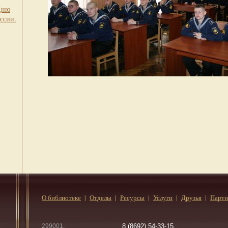
Дню
ссии.
О библиотеке
Отделы
Ресурсы
Услуги
Друзья
Парт
299001,
8 (8692) 54-33-15