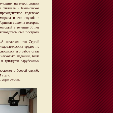
вующим на мероприятии
 филиала «Нахимовское
езидентское кадетское
мирала и его службе в
 Горшков вошел в историю
который в течение 30 лет
ководством был построен
А. отметил, что Сергей
ледовательских трудов по
дающихся его работ стала
несколько изданий, была
 в тридцати зарубежных
осюжет о боевой службе
4 году.
 одна семья».