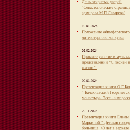
День открытых дверей
"Севастопольские страниц
адмирала М.П.Лазарева"
10.01.2024
Положение общефлотского
литературного конкурса
02.02.2024
Примите участие в музыка
представлении "С песней 
жизни"!
09.01.2024
Презентация книги О.Г.Ко
" Балаклавский Георгиевс
монастырь. Эссе - импресс
29.11.2023
Презентация книги Елены
Маркиной " Детская город
больница. 40 лет в зеркале