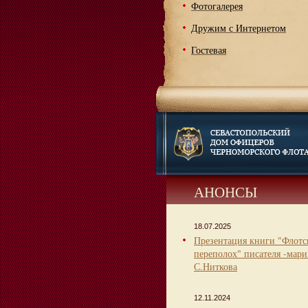
Фотогалерея
Дружим с Интернетом
Гостевая
АНОНСЫ
18.07.2025
Презентация книги "Флот
переполох" писателя -мари
С.Ниткова
12.11.2024