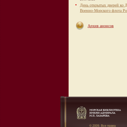
День открытых дверей ко 
Военно-Морского флота Ро
Архив анонсов
© 2009. Все права