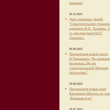
времени"
02.11.2023
День открытых дверей
"Севастопольские страниц
адмирала М.П. Лазарева. 2
со дня рождения М.П.
Лазарева".
05.09.2023
Презентация новой книги
Н.Черкашина "На книжны
бастионах.200 лет
Севастопольской Морской
библиотеке".
19.08.2023
Презентация новых книг
Владимира Шигина из сер
"Большая игра"
26.07.2023