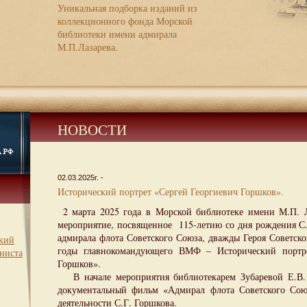
Уникальная подборка изданий из
коллекционного фонда Морской
библиотеки имени адмирала
М.П.Лазарева.
НОВОСТИ
02.03.2025г. -
Исторический портрет «Сергей Георгиевич Горшков».
2 марта 2025 года в Морской библиотеке имени М.П. Л
мероприятие, посвященное 115-летию со дня рождения С.
адмирала флота Советского Союза, дважды Героя Советско
ский
годы главнокомандующего ВМФ – Исторический портр
ниста
Горшков».
В начале мероприятия библиотекарем Зубаревой Е.В.
документальный фильм «Адмирал флота Советского Со
деятельности С.Г. Горшкова.