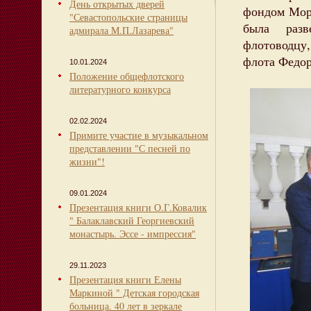
День открытых дверей
фондом Мор
"Севастопольские страницы
была разв
адмирала М.П.Лазарева"
флотоводцу
флота Федо
10.01.2024
Положение общефлотского
литературного конкурса
02.02.2024
Примите участие в музыкальном
представлении "С песней по
жизни"!
09.01.2024
Презентация книги О.Г.Ковалик
" Балаклавский Георгиевский
монастырь. Эссе - импрессия"
29.11.2023
Презентация книги Елены
Маркиной " Детская городская
больница. 40 лет в зеркале