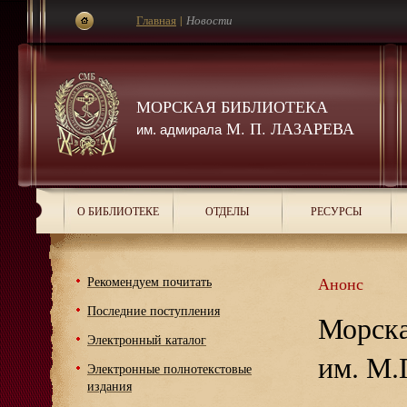
Главная
|
Новости
МОРСКАЯ БИБЛИОТЕКА
М. П. ЛАЗАРЕВА
им. адмирала
О БИБЛИОТЕКЕ
ОТДЕЛЫ
РЕСУРСЫ
Рекомендуем почитать
Анонс
Последние поступления
Морска
Электронный каталог
им. М.
Электронные полнотекстовые
издания