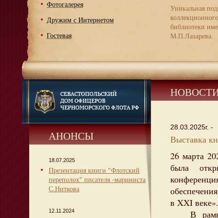
Фотогалерея
Уникальная под
коллекционног
Дружим с Интернетом
библиотеки име
Гостевая
М.П.Лазарева.
НОВОСТ
28.03.2025г. -
АНОНСЫ
Выставка к
26 марта 2
18.07.2025
была откр
Презентация книги "Флотский
конференция
переполох" писателя -мариниста
С.Ниткова
обеспечения
в XXI веке»
12.11.2024
В рамках 