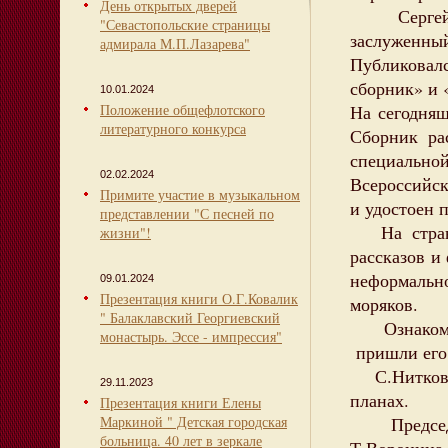
День открытых дверей
Сергей Дм
"Севастопольские страницы
заслужен
адмирала М.П.Лазарева"
Публикова
сборник» и 
10.01.2024
Положение общефлотского
На сегодняш
литературного конкурса
Сборник ра
специаль
02.02.2024
Всероссийск
Примите участие в музыкальном
и удостоен 
представлении "С песней по
На страни
жизни"!
рассказов и
неформальн
09.01.2024
Презентация книги О.Г.Ковалик
моряков.
" Балаклавский Георгиевский
Ознакомит
монастырь. Эссе - импрессия"
пришли его 
С.Нитков р
29.11.2023
планах.
Презентация книги Елены
Маркиной " Детская городская
Председат
больница. 40 лет в зеркале