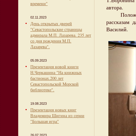
Т.Воронина
времени"
автора.
Положител
02.11.2023
рассказам 
День открытых дверей
Василий.
"Севастопольские страницы
адмирала М.П. Лазарева. 235 лет
со дня рождения М.П.
Лазарева".
05.09.2023
Презентация новой книги
Н.Черкашина "На книжных
бастионах.200 лет
Севастопольской Морской
библиотеке".
19.08.2023
Презентация новых книг
Владимира Шигина из серии
"Большая игра"
26.07.2023