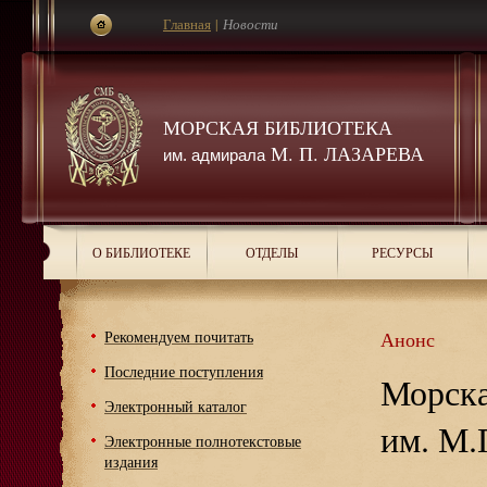
Главная
|
Новости
МОРСКАЯ БИБЛИОТЕКА
М. П. ЛАЗАРЕВА
им. адмирала
О БИБЛИОТЕКЕ
ОТДЕЛЫ
РЕСУРСЫ
Рекомендуем почитать
Анонс
Последние поступления
Морска
Электронный каталог
им. М.
Электронные полнотекстовые
издания