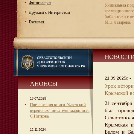
Фотогалерея
Уникальная под
коллекционног
Дружим с Интернетом
библиотеки име
Гостевая
М.П.Лазарева.
НОВОСТ
21.09.2025г. -
АНОНСЫ
Урок истори
Крымской во
18.07.2025
21 сентября
Презентация книги "Флотский
был прове
переполох" писателя -мариниста
С.Ниткова
Севастополя
Крымская и
12.11.2024
Белом и Ба