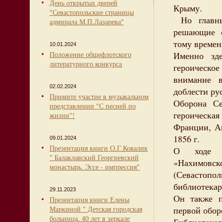
День открытых дверей
Крыму.
"Севастопольские страницы
Но главны
адмирала М.П.Лазарева"
решающие с
тому времен
10.01.2024
Положение общефлотского
Именно зде
литературного конкурса
героическое
внимание в
02.02.2024
доблести ру
Примите участие в музыкальном
Оборона С
представлении "С песней по
героическа
жизни"!
Франции, А
1856 г.
09.01.2024
Презентация книги О.Г.Ковалик
О ходе о
" Балаклавский Георгиевский
«Нахимов
монастырь. Эссе - импрессия"
(Севастопол
библиотекар
29.11.2023
Он также п
Презентация книги Елены
Маркиной " Детская городская
первой обор
больница. 40 лет в зеркале