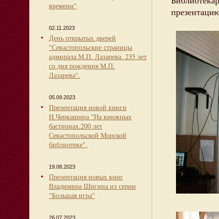
Библиотек
времени"
презентацию
02.11.2023
День открытых дверей
"Севастопольские страницы
адмирала М.П. Лазарева. 235 лет
со дня рождения М.П.
Лазарева".
05.09.2023
Презентация новой книги
Н.Черкашина "На книжных
бастионах.200 лет
Севастопольской Морской
библиотеке".
19.08.2023
Презентация новых книг
Владимира Шигина из серии
"Большая игра"
26.07.2023