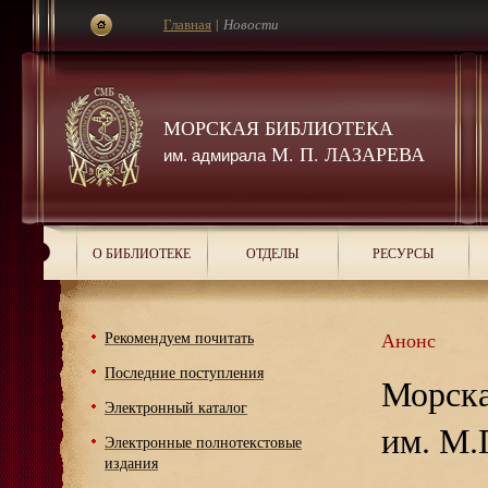
Главная
|
Новости
МОРСКАЯ БИБЛИОТЕКА
М. П. ЛАЗАРЕВА
им. адмирала
О БИБЛИОТЕКЕ
ОТДЕЛЫ
РЕСУРСЫ
Рекомендуем почитать
Анонс
Последние поступления
Морска
Электронный каталог
им. М.
Электронные полнотекстовые
издания