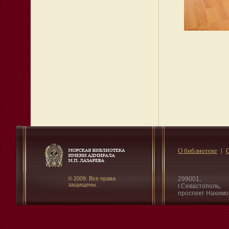
О библиотеке
© 2009. Все права
299001,
защищены.
г.Севастополь,
проспект Нахимо