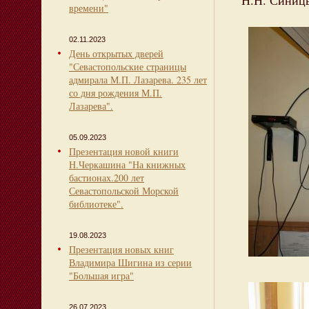
Н.Н. Синиц
времени"
02.11.2023
День открытых дверей
"Севастопольские страницы
адмирала М.П. Лазарева. 235 лет
со дня рождения М.П.
Лазарева".
05.09.2023
Презентация новой книги
Н.Черкашина "На книжных
бастионах.200 лет
Севастопольской Морской
библиотеке".
19.08.2023
Презентация новых книг
Владимира Шигина из серии
"Большая игра"
26.07.2023