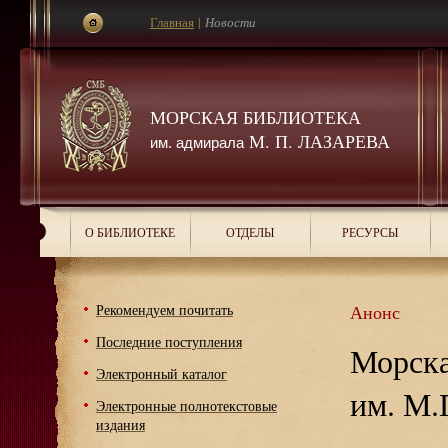
Главная
|
Новости
МОРСКАЯ БИБЛИОТЕКА
М. П. ЛАЗАРЕВА
им. адмирала
О БИБЛИОТЕКЕ
ОТДЕЛЫ
РЕСУРСЫ
Рекомендуем почитать
Анонс
Последние поступления
Морска
Электронный каталог
им. М.
Электронные полнотекстовые
издания