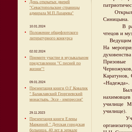
День открытых дверей
патриотичес
"Севастопольские страницы
Открыла и
адмирала М.П.Лазарева"
Синицына.
В рамках 
10.01.2024
Положение общефлотского
чтецов и му
литературного конкурса
Ведущим ко
На меропри
02.02.2024
духовенства
Примите участие в музыкальном
Призовые 
представлении "С песней по
Черножуко
жизни"!
Каратунов, 
«Надежда».
09.01.2024
Презентация книги О.Г.Ковалик
Было такж
" Балаклавский Георгиевский
нахимовцев
монастырь. Эссе - импрессия"
училище МО
училище).
29.11.2023
Участники
Презентация книги Елены
Маркиной " Детская городская
организатор
больница. 40 лет в зеркале