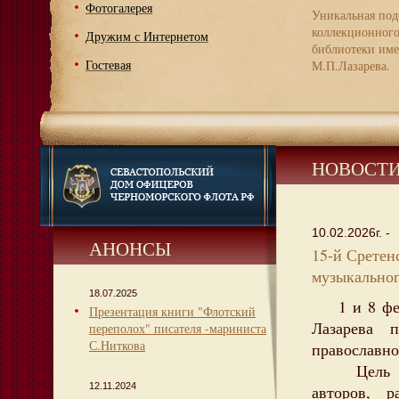
Фотогалерея
Уникальная под
коллекционног
Дружим с Интернетом
библиотеки име
Гостевая
М.П.Лазарева.
НОВОСТ
10.02.2026г. -
АНОНСЫ
15-й Сретен
музыкальног
18.07.2025
1 и 8 февр
Презентация книги "Флотский
Лазарева 
переполох" писателя -мариниста
С.Ниткова
православно
Цель пров
12.11.2024
авторов, р