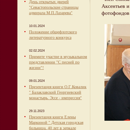
День открытых дверей
Аксентьев и
"Севастопольские страницы
фотофондов 
адмирала М.П.Лазарева"
10.01.2024
Положение общефлотского
литературного конкурса
02.02.2024
Примите участие в музыкальном
представлении "С песней по
жизни"!
09.01.2024
Презентация книги О.Г.Ковалик
" Балаклавский Георгиевский
монастырь. Эссе - импрессия"
29.11.2023
Презентация книги Елены
Маркиной " Детская городская
больница. 40 лет в зеркале