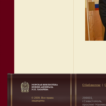
О библиотеке
© 2009. Все права
299001,
защищены.
г.Севастополь,
проспект Нахимо