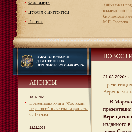
Фотогалерея
Уникальная под
коллекционног
Дружим с Интернетом
библиотеки име
Гостевая
М.П.Лазарева.
НОВОСТ
21.03.2026г. -
АНОНСЫ
Презентация
Верещагин и
18.07.2025
В Морской 
Презентация книги "Флотский
презентация
переполох" писателя -мариниста
С.Ниткова
Верещагин (
изданного в
12.11.2024
член Союза 