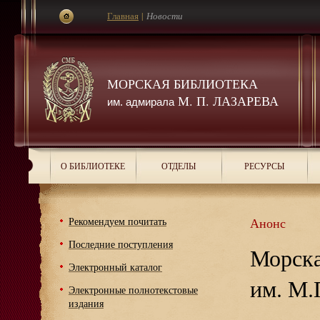
Главная
|
Новости
МОРСКАЯ БИБЛИОТЕКА
М. П. ЛАЗАРЕВА
им. адмирала
О БИБЛИОТЕКЕ
ОТДЕЛЫ
РЕСУРСЫ
Рекомендуем почитать
Анонс
Последние поступления
Морска
Электронный каталог
им. М.
Электронные полнотекстовые
издания