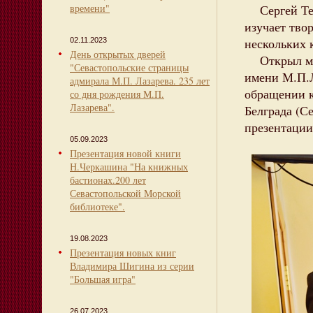
времени"
Сергей Тер
изучает тво
нескольких 
02.11.2023
День открытых дверей
Открыл мер
"Севастопольские страницы
имени М.П.Л
адмирала М.П. Лазарева. 235 лет
обращении к
со дня рождения М.П.
Лазарева".
Белграда (С
презентации
05.09.2023
Презентация новой книги
Н.Черкашина "На книжных
бастионах.200 лет
Севастопольской Морской
библиотеке".
19.08.2023
Презентация новых книг
Владимира Шигина из серии
"Большая игра"
26.07.2023