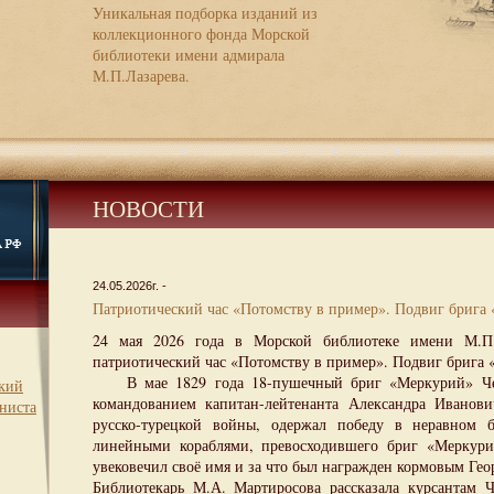
Уникальная подборка изданий из
коллекционного фонда Морской
библиотеки имени адмирала
М.П.Лазарева.
НОВОСТИ
24.05.2026г. -
Патриотический час «Потомству в пример». Подвиг брига 
24 мая 2026 года в Морской библиотеке имени М.П.
патриотический час «Потомству в пример». Подвиг брига 
В мае 1829 года 18-пушечный бриг «Меркурий» Чер
ский
командованием капитан-лейтенанта Александра Иванови
ниста
русско-турецкой войны, одержал победу в неравном 
линейными кораблями, превосходившего бриг «Меркур
увековечил своё имя и за что был награжден кормовым Ге
Библиотекарь М.А. Мартиросова рассказала курса