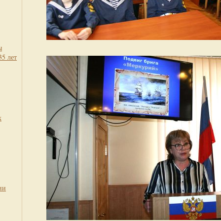
ы
35 лет
х
ии