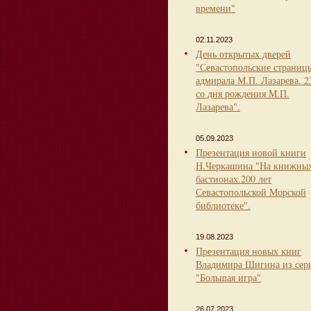
времени"
02.11.2023
День открытых дверей
"Севастопольские страниц
адмирала М.П. Лазарева. 2
со дня рождения М.П.
Лазарева".
05.09.2023
Презентация новой книги
Н.Черкашина "На книжны
бастионах.200 лет
Севастопольской Морской
библиотеке".
19.08.2023
Презентация новых книг
Владимира Шигина из сер
"Большая игра"
26.07.2023