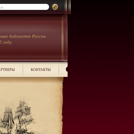
йших библиотек России.
2 году.
РТНЕРЫ
КОНТАКТЫ