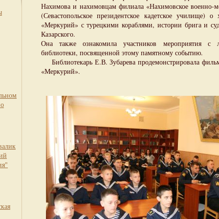
Нахимова и нахимовцам филиала «Нахимовское военно-
ы
(Севастопольское президентское кадетское училище) о
«Меркурий» с турецкими кораблями, истории брига и су
Казарского.
Она также ознакомила участников мероприятия с 
библиотеки, посвященной этому памятному событию.
Библиотекарь Е.В. Зубарева продемонстрировала фильм
«Меркурий».
льном
по
валик
кий
ия"
ская