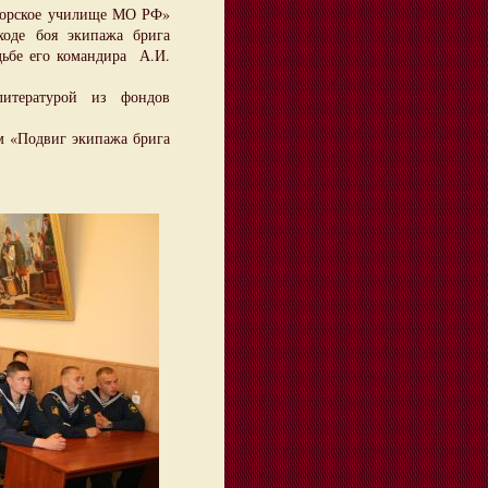
морское училище МО РФ»
 ходе боя экипажа брига
дьбе его командира А.И.
литературой из фондов
 «Подвиг экипажа брига