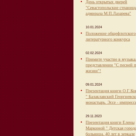
День открытых дверей
"Севастопольские страниц
адмирала М.П.Лазарева"
10.01.2024
Положение общефлотского
литературного конкурса
02.02.2024
Примите участие в музыка
представлении "С песней 
жизни"!
09.01.2024
Презентация книги О.Г.Ко
" Балаклавский Георгиевс
монастырь. Эссе - импресс
29.11.2023
Презентация книги Елены
Маркиной " Детская город
больница. 40 лет в зеркале