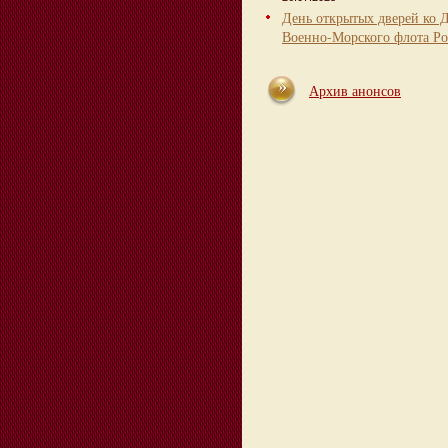
День открытых дверей ко 
Военно-Морского флота Ро
Архив анонсов