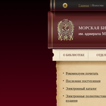
Главная
|
Новости
МОРСКАЯ Б
М.
им. адмирала
О БИБЛИОТЕКЕ
ОТДЕЛ
Рекомендуем почитать
Последние поступления
Электронный каталог
Электронные полнотекстов
издания