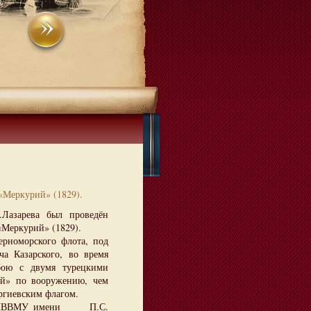
«Меркурий» (1829).
Лазарева был проведён
«Меркурий» (1829).
номорского флота, под
ча Казарского, во время
бою с двумя турецкими
ий» по вооружению, чем
оргиевским флагом.
нтам ЧВВМУ имени П.С.