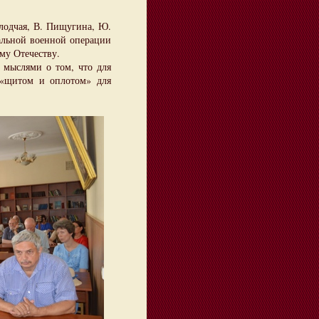
лодчая, В. Пищугина, Ю.
альной военной операции
му Отечеству.
мыслями о том, что для
 «щитом и оплотом» для