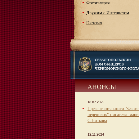
Фотогалерея
Дружим с Интернетом
Гостевая
АНОНСЫ
18.07.2025
Презентация книги "Флот
переполох" писателя -мари
С.Ниткова
12.11.2024