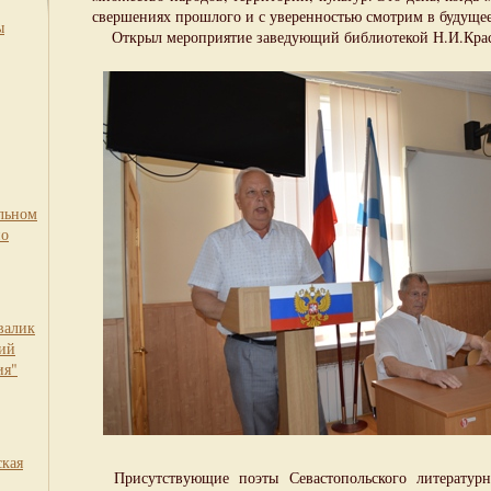
свершениях прошлого и с уверенностью смотрим в будущее
ы
Открыл мероприятие заведующий библиотекой Н.И.Кра
льном
по
валик
кий
ия"
ская
Присутствующие поэты Севастопольского литературн