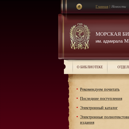
Главная
|
Новости
МОРСКАЯ Б
М.
им. адмирала
О БИБЛИОТЕКЕ
ОТДЕЛ
Рекомендуем почитать
Последние поступления
Электронный каталог
Электронные полнотекстов
издания