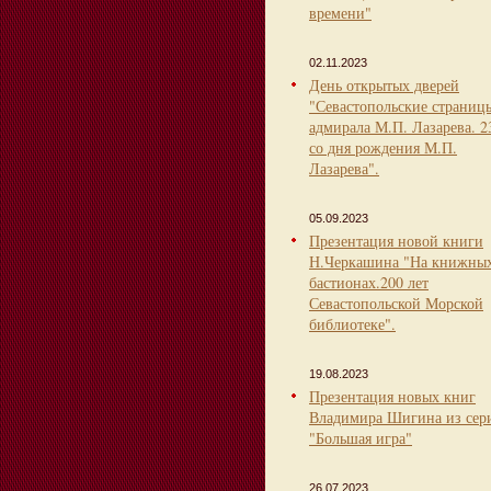
времени"
02.11.2023
День открытых дверей
"Севастопольские страниц
адмирала М.П. Лазарева. 2
со дня рождения М.П.
Лазарева".
05.09.2023
Презентация новой книги
Н.Черкашина "На книжны
бастионах.200 лет
Севастопольской Морской
библиотеке".
19.08.2023
Презентация новых книг
Владимира Шигина из сер
"Большая игра"
26.07.2023