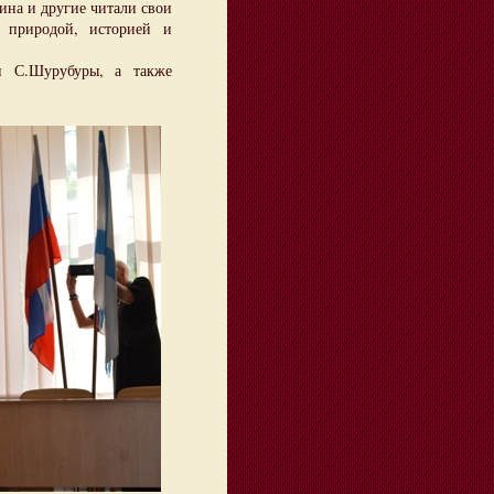
ина и другие читали свои
 природой, историей и
 С.Шурубуры, а также