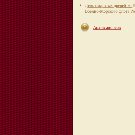
День открытых дверей ко 
Военно-Морского флота Ро
Архив анонсов