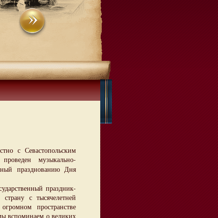
но с Севастопольским
проведен музыкально-
нный празднованию Дня
дарственный праздник-
 страну с тысячелетней
огромном пространстве
 мы вспоминаем о великих