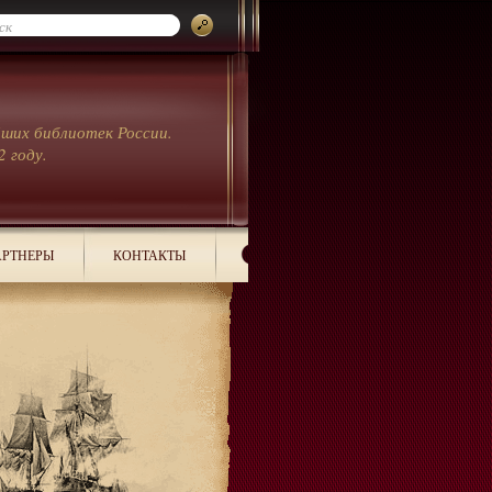
йших библиотек России.
2 году.
РТНЕРЫ
КОНТАКТЫ