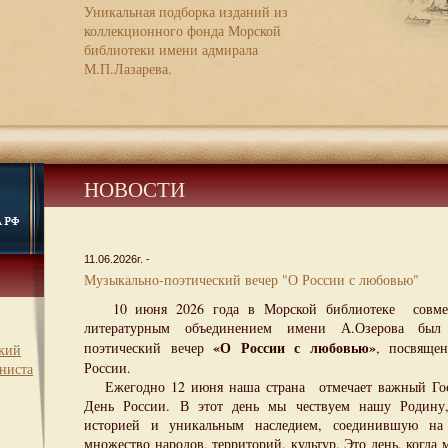
Уникальная подборка изданий из
коллекционного фонда Морской
библиотеки имени адмирала
М.П.Лазарева.
НОВОСТИ
11.06.2026г. -
Музыкально-поэтический вечер "О России с любовью"
10 июня 2026 года в Морской библиотеке совмест
литературным объединением имени А.Озерова был 
«О России с любовью»
поэтический вечер
, посвяще
ский
России.
ниста
Ежегодно 12 июня наша страна отмечает важный Госу
День России. В этот день мы чествуем нашу Родину,
историей и уникальным наследием, соединившую на 
множество народов, территорий, культур. Это день, когда