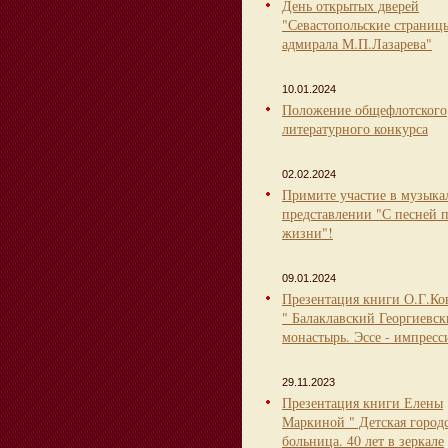
День открытых дверей
"Севастопольские страниц
адмирала М.П.Лазарева"
10.01.2024
Положение общефлотского
литературного конкурса
02.02.2024
Примите участие в музыка
представлении "С песней 
жизни"!
09.01.2024
Презентация книги О.Г.Ко
" Балаклавский Георгиевс
монастырь. Эссе - импресс
29.11.2023
Презентация книги Елены
Маркиной " Детская город
больница. 40 лет в зеркале